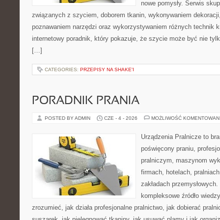
nowe pomysły. Serwis skupi
związanych z szyciem, doborem tkanin, wykonywaniem dekoracji,
poznawaniem narzędzi oraz wykorzystywaniem różnych technik kr
internetowy poradnik, który pokazuje, że szycie może być nie ty
[…]
CATEGORIES:
PRZEPISY NA SHAKE'I
PORADNIK PRANIA
POSTED BY ADMIN
CZE - 4 - 2026
MOŻLIWOŚĆ KOMENTOWAN
Urządzenia Pralnicze to br
poświęcony praniu, profes
pralniczym, maszynom wy
firmach, hotelach, pralniac
zakładach przemysłowych. 
kompleksowe źródło wiedzy 
zrozumieć, jak działa profesjonalne pralnictwo, jak dobierać pralni
suszarek, jak pielęgnować tkaniny, jak usuwać plamy i jak organ