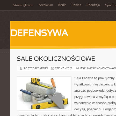
Archiwum
Berlin
Polska
Redakcja
Strona główna
Spis Tr
DEFENSYWA
SALE OKOLICZNOŚCIOWE
POSTED BY ADMIN
CZE - 7 - 2026
MOŻLIWOŚĆ KOMENTOWAN
Sala Lacerta to praktyczny
wyjątkowych wydarzeń, w k
znaleźć podpowiedzi dotycz
przygotowana z myślą o os
wydarzenie w sposób prakt
decyzji, pośpiechu i organ
miejsce dla tych, którzy szukają praktycznych odpowiedzi związ