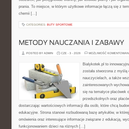
prania. To miejsce, w którym użytkowe informacje łączą się z tema
chemii […]
CATEGORIES:
BUTY SPORTOWE
METODY NAUCZANIA I ZABAWY
POSTED BY ADMIN
CZE - 3 - 2026
MOŻLIWOŚĆ KOMENTOWAN
Bialykotek.pl to innowacyjn
została stworzona z myślą
nauczycielach, a także ws
zainteresowanych wychowan
się na tematyce placówek 
przedszkolnych oraz placó
dostarczając wartościowych informacji dla osób, które chcą bud
edukacyjne. Strona stanowi rozbudowaną bazę artykułów, w które
omówienia oraz interesujące informacje związane z edukacją, w
funkcjonowaniem dzieci na różnych […]