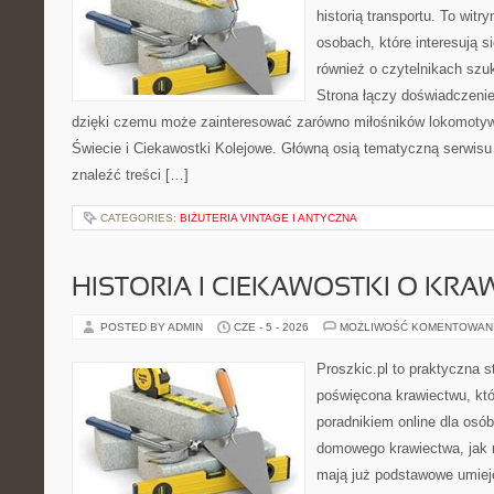
historią transportu. To wit
osobach, które interesują s
również o czytelnikach szu
Strona łączy doświadczenie
dzięki czemu może zainteresować zarówno miłośników lokomotyw. 
Świecie i Ciekawostki Kolejowe. Główną osią tematyczną serwisu 
znaleźć treści […]
CATEGORIES:
BIŻUTERIA VINTAGE I ANTYCZNA
HISTORIA I CIEKAWOSTKI O KRA
POSTED BY ADMIN
CZE - 5 - 2026
MOŻLIWOŚĆ KOMENTOWAN
Proszkic.pl to praktyczna s
poświęcona krawiectwu, któ
poradnikiem online dla osó
domowego krawiectwa, jak r
mają już podstawowe umiej