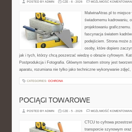
POSTED BY ADMIN
CZE - 6 - 2026
MOŻLIWOŚĆ KOMENTOWAN
MalwinaAtras.pl to miejsce
świadomemu kadrowaniu, obr
projektowaniu graficznemu. 
fascynacja światem kadrów
podejściem. Strona może z
osoby, które dopiero zaczyn
jak i tych, którzy chcą poszerzać wiedzę o obrazie cyfrowym. Kat
Postprodukcja i Fotografia. Głównym tematem strony jest tworz
aparatu, rozumiana nie tylko jako techniczne wykonywanie zdjęć,
CATEGORIES:
OCHRONA
POCIĄGI TOWAROWE
POSTED BY ADMIN
CZE - 5 - 2026
MOŻLIWOŚĆ KOMENTOWAN
CTCU to cyfrowa przestrzeń
transporcie szynowym oraz