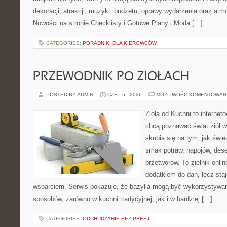
dekoracji, atrakcji, muzyki, budżetu, oprawy wydarzenia oraz atm
Nowości na stronie Checklisty i Gotowe Plany i Moda […]
CATEGORIES:
PORADNIKI DLA KIEROWCÓW
PRZEWODNIK PO ZIOŁACH
POSTED BY ADMIN
CZE - 6 - 2026
MOŻLIWOŚĆ KOMENTOWAN
Zioła od Kuchni to internet
chcą poznawać świat ziół 
skupia się na tym, jak świ
smak potraw, napojów, des
przetworów. To zielnik onlin
dodatkiem do dań, lecz sta
wsparciem. Serwis pokazuje, że bazylia mogą być wykorzystywan
sposobów, zarówno w kuchni tradycyjnej, jak i w bardziej […]
CATEGORIES:
ODCHUDZANIE BEZ PRESJI