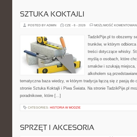
SZTUKA KOKTAJLI
POSTED BY ADMIN
CZE - 6 - 2026
MOŻLIWOŚĆ KOMENTOWAN
TadzikPije.pl to obszerny 
trunków, w którym odbiorca
treści dotyczące whisky. S
myślą o osobach, które ch
smaków i szukają miejsca,
alkoholem są przedstawian
tematyczna baza wiedzy, w którym tradycja łączą się z pasją do
stronie Sztuka Koktajli i Piwa Świata. Na stronie TadzikPije.pl m
poradnikowe, które […]
CATEGORIES:
HISTORIA W MODZIE
SPRZĘT I AKCESORIA