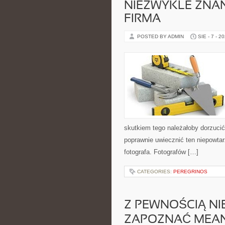
NIEZWYKLE ZNAN
FIRMA
POSTED BY ADMIN
SIE - 7 - 2
skutkiem tego należałoby dorzucić 
poprawnie uwiecznić ten niepowtar
fotografa. Fotografów […]
CATEGORIES:
PEREGRINOS
Z PEWNOŚCIĄ NI
ZAPOZNAĆ MEAND