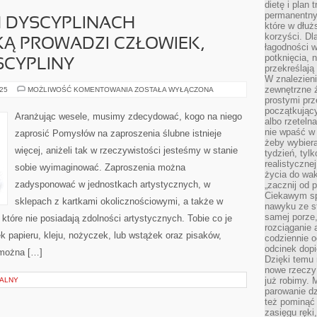
dietę i plan
permanentnym
 DYSCYPLINACH
które w dłuż
korzyści. Dl
KĄ PROWADZI CZŁOWIEK,
łagodności w
potknięcia, n
SCYPLINY
przekreślają
W znalezien
zewnętrzne ź
W
025
MOŻLIWOŚĆ KOMENTOWANIA
ZOSTAŁA WYŁĄCZONA
PRZERÓŻNYCH
prostymi prz
DYSCYPLINACH
początkując
AKTYWNOŚCI
Aranżując wesele, musimy zdecydować, kogo na niego
JAKĄ
albo rzeteln
PROWADZI
nie wpaść w 
zaprosić Pomysłów na zaproszenia ślubne istnieje
CZŁOWIEK,
żeby wybiera
ORAZ
więcej, aniżeli tak w rzeczywistości jesteśmy w stanie
RÓŻNE
tydzień, tyl
DYSCYPLINY
realistyczne
sobie wyimaginować. Zaproszenia można
życia do waka
zadysponować w jednostkach artystycznych, w
„zacznij od p
Ciekawym sp
sklepach z kartkami okolicznościowymi, a także w
nawyku ze st
samej porze
r, które nie posiadają zdolności artystycznych. Tobie co je
rozciąganie 
k papieru, kleju, nożyczek, lub wstążek oraz pisaków,
codziennie 
odcinek dop
 można […]
Dzięki temu
nowe rzeczy 
już robimy. 
NALNY
parowanie d
też pominąć 
zasięgu ręki