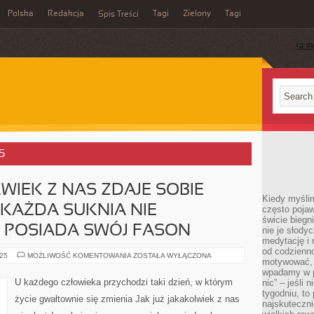
Polska
Redakcja
Tagi
Zielony
Tagi
Spis Treści
SUB
5
WIEK Z NAS ZDAJE SOBIE
Kiedy myślim
 KAŻDA SUKNIA NIE
często pojaw
świcie biegni
 POSIADA SWÓJ FASON
nie je słody
medytację i 
od codzienno
JAK
025
MOŻLIWOŚĆ KOMENTOWANIA
ZOSTAŁA WYŁĄCZONA
motywować, 
JUŻ
JAKAKOLWIEK
wpadamy w p
Z
U każdego człowieka przychodzi taki dzień, w którym
nic” – jeśli 
NAS
tygodniu, t
ZDAJE
życie gwałtownie się zmienia Jak już jakakolwiek z nas
SOBIE
najskuteczni
SPRAWĘ