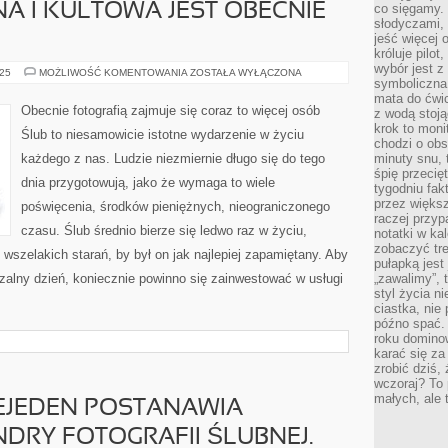
A I KULTOWA JEST OBECNIE
co sięgamy. 
słodyczami,
jeść więcej 
króluje pilot
wybór jest 
NIEZWYKLE
025
MOŻLIWOŚĆ KOMENTOWANIA
ZOSTAŁA WYŁĄCZONA
symboliczna
ZNANA
I
mata do ćwic
KULTOWA
Obecnie fotografią zajmuje się coraz to więcej osób
z wodą stoją
JEST
OBECNIE
krok to moni
Ślub to niesamowicie istotne wydarzenie w życiu
FIRMA
chodzi o obse
każdego z nas. Ludzie niezmiernie długo się do tego
minuty snu, 
śpię przecię
dnia przygotowują, jako że wymaga to wiele
tygodniu fak
przez więks
poświęcenia, środków pieniężnych, nieograniczonego
raczej przyp
czasu. Ślub średnio bierze się ledwo raz w życiu,
notatki w ka
zobaczyć tre
wszelakich starań, by był on jak najlepiej zapamiętany. Aby
pułapką jest
zalny dzień, koniecznie powinno się zainwestować w usługi
„zawalimy”, 
styl życia n
ciastka, nie
późno spać. 
roku domino
karać się za
zrobić dziś,
wczoraj? To 
małych, ale 
EJEDEN POSTANAWIA
RY FOTOGRAFII ŚLUBNEJ.