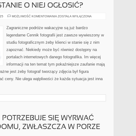
TANIE O NIEJ OGŁOSIĆ?
Z
025
MOŻLIWOŚĆ KOMENTOWANIA
ZOSTAŁA WYŁĄCZONA
PEWNOŚCIĄ
NIEJEDEN
POSTANAWIA
Zagraniczne podróże wakacyjne są już bardzo
ZAPOZNAĆ
MEANDRY
legendarne Cennik fotografii jest zawsze wywieszony w
FOTOGRAFII
ŚLUBNEJ.
studiu fotograficznym żeby klienci w stanie się z nim
CO
JESTEŚMY
zapoznać. Niekiedy może być również dostępny na
W
STANIE
O
portalach internetowych danego fotografika. Im więcej
NIEJ
OGŁOSIĆ?
informacji na ten temat tym pokaźniejsze zaufanie mają
ażne jest żeby fotograf tworzący zdjęcia był figura
wać ceny. Nie ulega wątpliwości że każda sytuacja jest inna
, POTRZEBUJE SIĘ WYRWAĆ
 DOMU, ZWŁASZCZA W PORZE