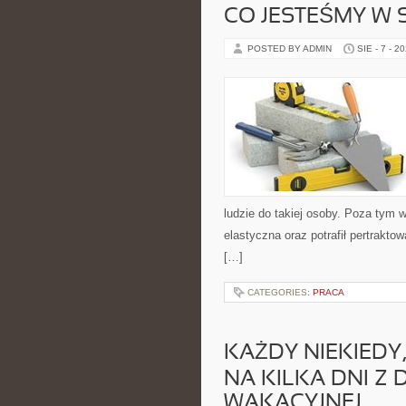
CO JESTEŚMY W S
POSTED BY ADMIN
SIE - 7 - 2
ludzie do takiej osoby. Poza tym w
elastyczna oraz potrafił pertrakto
[…]
CATEGORIES:
PRACA
KAŻDY NIEKIEDY
NA KILKA DNI Z
WAKACYJNEJ