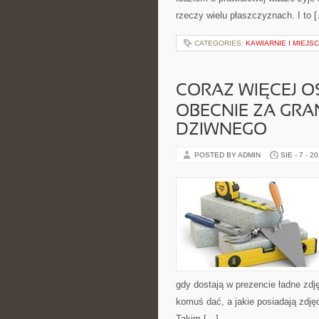
rzeczy wielu płaszczyznach. I to 
CATEGORIES:
KAWIARNIE I MIEJS
CORAZ WIĘCEJ O
OBECNIE ZA GRAN
DZIWNEGO
POSTED BY ADMIN
SIE - 7 - 2
gdy dostają w prezencie ładne zdj
komuś dać, a jakie posiadają zdjęc
Takim […]