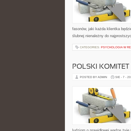
fasonów, jaki każda klientka będz
ślubnej nienależny do najprostszy
CATEGORIES:
PSYCHOLOGIA W REH
POLSKI KOMITE
POSTED BY ADMIN
SIE - 7 - 2
ludziom o prawidłowej wadze żyje s