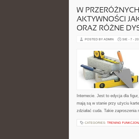
W PRZERÓŻNYCH
AKTYWNOŚCI JA
ORAZ RÓŻNE DY
POSTED BY ADMIN
SIE - 7 - 2
Internecie. Jest to edycja dla figu
mają są w stanie przy użyciu karte
zdziałać cuda. Takie zaproszenia
CATEGORIES:
TRENING FUNKCJO