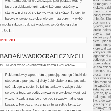
wielkich rew
wie, każda suknia nie znacząca, jaka posiada własny
Z
od małych, 
TEGO,
fason, a dokładnie krój, dzięki któremu jesteśmy w
KAŻDA
kroków: szkl
SUKNIA
minut rozcią
NIE
stanie w niej czuć się jak we własnej skórze. Tu suknie
ZNACZĄCA,
jednej zdrow
JAKA
balowe w swojej szerokiej ofercie mają ogromny wybór
chipsów. Klu
POSIADA
uda nam się
SWÓJ
ie mogła zakupić. Jak już wiadomo, wybór dobrej sukni
FASON
tygodni, nas
łatwiej dokł
ch. Do […]
przy tym pam
ale też psyc
ABILITACJI
dietę i plan
permanentnym
które w dłuż
korzyści. Dl
T BADAŃ WARIOGRAFICZNYCH
łagodności w
potknięcia, n
przekreślają
POLSKI
025
MOŻLIWOŚĆ KOMENTOWANIA
ZOSTAŁA WYŁĄCZONA
W znalezien
KOMITET
zewnętrzne ź
BADAŃ
WARIOGRAFICZNYCH
prostymi prz
Reklamodawcy wprost fetują, próbując zachęcić ludzi do
początkując
stosowania praktycznej diety Jakikolwiek z nas posiada
albo rzeteln
nie wpaść w 
coś takiego w sobie, że już instynktowne zdaje sobie
żeby wybiera
sprawę z tego, że podtrzymywanie prawidłowej wagi jest
tydzień, tyl
realistyczne
ważne. Każdy z nas bo chce być szczupły, ładny oraz
życia do waka
„zacznij od p
kuszący. Nie bez znaczenia są tu wszelkie fakty, że
Ciekawym sp
ię porządniej i łatwiej. Co znacznie więcej, na w gruncie