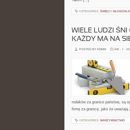
CATEGORIES:
ŚWIĘCI I BŁOGOSŁA
WIELE LUDZI ŚNI
KAŻDY MA NA SI
POSTED BY ADMIN
SIE - 7 - 2
rodaków za granice państwa, są o
firmę za granicę, jako że uważają
CATEGORIES:
WARZYWNICTWO