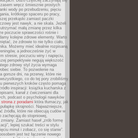
olucjach. Dużo częściej zaczynają się
czasem wręcz śmiesznie prostych
anki wody po przebudzeniu, pięciu
gania, krótkiego spaceru po pracy,
szej przekąski zamiast paczki
czowy jest nawyk, a nie skala. Jeżeli
 utrzymać małą zmianę przez kilka
ze poczucie sprawczości rośnie i
adamy kolejne zdrowe elementy. Warto
iętać, że zdrowie to nie tylko ciało,
hika. Możemy mieć idealnie rozpisaną
 treningów, a jednocześnie żyć w
 stresie, poczuciu winy i napięciu,
szej perspektywie negują większość
atego zdrowy styl życia wymaga
obec siebie. To pozwolenie na
a gorsze dni, na przerwy, które nie
 wszystkiego, co do tej pory zrobiliśmy.
iu pierwszych kroków często pomaga
ródło inspiracji: książka kucharska z
episami, kanał z ćwiczeniami dla
ych, podcast o psychologii nawyków
a
strona z poradami
która tłumaczy, jak
pułapkę skrajności. Najważniejsze,
ć źródła, które nie obiecują cudów w
ko zachęcają do stopniowej,
j zmiany. Zamiast haseł „zrób formę
cji”, lepiej szukać treści w stylu
ięciu minut i zobacz, co się stanie”.
osobem jest też łączenie nowego