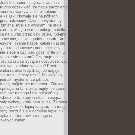
Jeśli kuchenne blaty są zawalone
 trudno oczekiwać, że nagle zaczniemy
owoców i warzyw. Jeśli w salonie
, a książki chowają się na półkach,
z góry ustawiony. Czasem wystarczy
 zmiana: miska z owocami na stole,
zeń rozwinięta w rogu pokoju, butelka
ca na biurku przez cały dzień. Kolejny
torowanie, ale w łagodny sposób. Nie
syjne liczenie każdej kalorii i każdej
tylko o podstawową orientację: czy
tnie siedem czy pięć godzin? Ile dni w
tycznie się ruszam? Czy moje posiłki
zość czasu są sycące i odżywcze, czy
adkowe i zjadane w biegu? Proste
lendarzu albo w aplikacji pomagają
nd, a nie idealny dzień. Największą
 jednak myślenie, że jak coś
to cały projekt nie ma sensu. Zdrowy
ie polega na tym, żeby nigdy nie zjeść
 pominąć treningu i nie położyć się
Chodzi o to, żeby w skali miesiąca i
wały wybory, które nam służą. Zamiast
 gorszy dzień, lepiej zapytać: co mogę
 żeby poczuć się o odrobinę lepiej niż
pytanie, które otwiera drogę do
trwałych zmian.