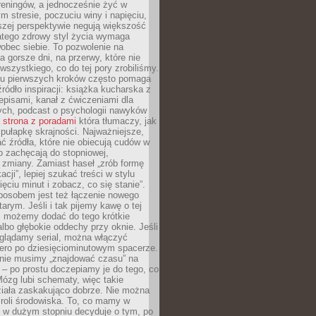
 treningów, a jednocześnie żyć w
 stresie, poczuciu winy i napięciu,
szej perspektywie negują większość
atego zdrowy styl życia wymaga
obec siebie. To pozwolenie na
a gorsze dni, na przerwy, które nie
 wszystkiego, co do tej pory zrobiliśmy.
iu pierwszych kroków często pomaga
ródło inspiracji: książka kucharska z
episami, kanał z ćwiczeniami dla
ych, podcast o psychologii nawyków
a
strona z poradami
która tłumaczy, jak
pułapkę skrajności. Najważniejsze,
ć źródła, które nie obiecują cudów w
ko zachęcają do stopniowej,
j zmiany. Zamiast haseł „zrób formę
cji”, lepiej szukać treści w stylu
ięciu minut i zobacz, co się stanie”.
osobem jest też łączenie nowego
arym. Jeśli i tak pijemy kawę o tej
, możemy dodać do tego krótkie
albo głębokie oddechy przy oknie. Jeśli
oglądamy serial, można włączyć
iero po dziesięciominutowym spacerze.
 nie musimy „znajdować czasu” na
– po prostu doczepiamy je do tego, co
Mózg lubi schematy, więc takie
ziała zaskakująco dobrze. Nie można
roli środowiska. To, co mamy w
, w dużym stopniu decyduje o tym, po