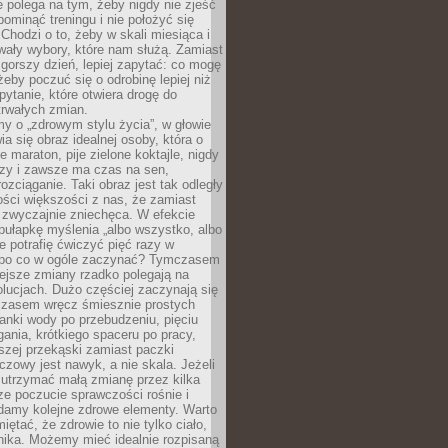
ie polega na tym, żeby nigdy nie zjeść
 pominąć treningu i nie położyć się
Chodzi o to, żeby w skali miesiąca i
wały wybory, które nam służą. Zamiast
 gorszy dzień, lepiej zapytać: co mogę
 żeby poczuć się o odrobinę lepiej niż
pytanie, które otwiera drogę do
trwałych zmian.
y o „zdrowym stylu życia”, w głowie
ia się obraz idealnej osoby, która o
e maraton, pije zielone koktajle, nigdy
czy i zawsze ma czas na sen,
rozciąganie. Taki obraz jest tak odległy
ści większości z nas, że zamiast
zwyczajnie zniechęca. W efekcie
ułapkę myślenia „albo wszystko, albo
nie potrafię ćwiczyć pięć razy w
o po co w ogóle zaczynać? Tymczasem
ejsze zmiany rzadko polegają na
olucjach. Dużo częściej zaczynają się
czasem wręcz śmiesznie prostych
anki wody po przebudzeniu, pięciu
gania, krótkiego spaceru po pracy,
szej przekąski zamiast paczki
czowy jest nawyk, a nie skala. Jeżeli
 utrzymać małą zmianę przez kilka
ze poczucie sprawczości rośnie i
adamy kolejne zdrowe elementy. Warto
iętać, że zdrowie to nie tylko ciało,
hika. Możemy mieć idealnie rozpisaną