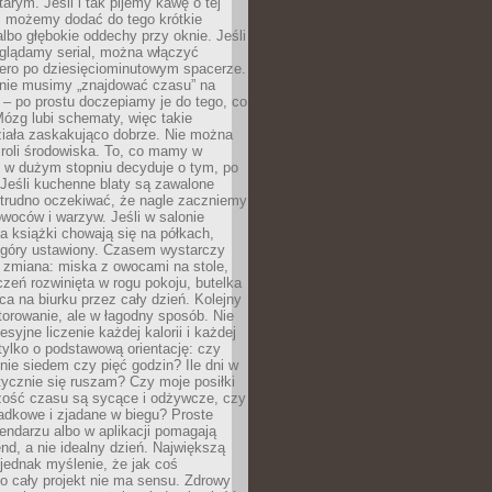
arym. Jeśli i tak pijemy kawę o tej
, możemy dodać do tego krótkie
albo głębokie oddechy przy oknie. Jeśli
oglądamy serial, można włączyć
iero po dziesięciominutowym spacerze.
 nie musimy „znajdować czasu” na
– po prostu doczepiamy je do tego, co
Mózg lubi schematy, więc takie
ziała zaskakująco dobrze. Nie można
roli środowiska. To, co mamy w
, w dużym stopniu decyduje o tym, po
Jeśli kuchenne blaty są zawalone
 trudno oczekiwać, że nagle zaczniemy
owoców i warzyw. Jeśli w salonie
, a książki chowają się na półkach,
z góry ustawiony. Czasem wystarczy
 zmiana: miska z owocami na stole,
zeń rozwinięta w rogu pokoju, butelka
ca na biurku przez cały dzień. Kolejny
torowanie, ale w łagodny sposób. Nie
syjne liczenie każdej kalorii i każdej
tylko o podstawową orientację: czy
tnie siedem czy pięć godzin? Ile dni w
tycznie się ruszam? Czy moje posiłki
zość czasu są sycące i odżywcze, czy
adkowe i zjadane w biegu? Proste
lendarzu albo w aplikacji pomagają
nd, a nie idealny dzień. Największą
 jednak myślenie, że jak coś
to cały projekt nie ma sensu. Zdrowy