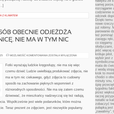
nawyku ze st
samej porze
[…]
rozciąganie 
codziennie 
CA Z KLIMATEM
odcinek dop
Dzięki temu
nowe rzeczy 
już robimy. 
parowanie d
SÓB OBECNIE ODJEŻDŻA
też pominąć 
zasięgu ręki
ICĘ. NIE MA W TYM NIC
co sięgamy. 
słodyczami,
jeść więcej 
króluje pilot
CORAZ
025
MOŻLIWOŚĆ KOMENTOWANIA
ZOSTAŁA WYŁĄCZONA
wybór jest 
WIĘCEJ
OSÓB
symboliczna
OBECNIE
Fotki wyrażają ludzkie kręgosłupy, nie ma się więc
mata do ćwic
ODJEŻDŻA
z wodą stoją
OBECNIE
czemu dziwić Ludzie uwielbiają produkować zdjęcia, nie
ZA
krok to moni
GRANICĘ.
chodzi o obse
ma w tym nic ciekawego, gdyż zdjęcia to cudowny
NIE
MA
minuty snu, 
sposób na zachowanie pięknych wspomnień z
W
śpię przecię
TYM
tygodniu fak
NIC
różnorodnych sposobności. Nie ma się zatem czemu
DZIWNEGO
przez więks
dziwować, że mieszkańcy nadzwyczaj się też radują,
raczej przyp
notatki w ka
ęcia. Współcześnie jest wiele podarunków, które można
zobaczyć tre
pułapką jest
ie. Teraz prezent ze zdjęciem, jest niezwykle popularny.
„zawalimy”, 