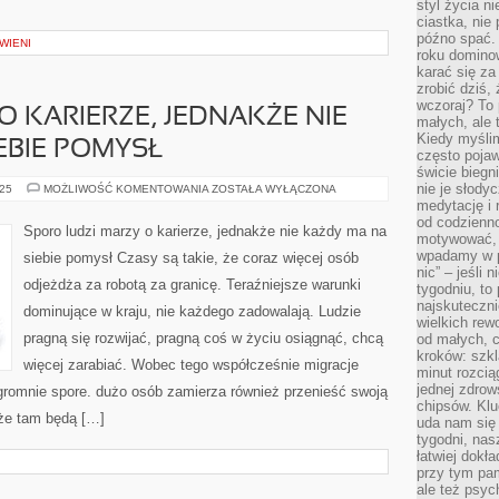
styl życia n
ciastka, nie
późno spać. 
WIENI
roku domino
karać się za
zrobić dziś,
wczoraj? To 
 O KARIERZE, JEDNAKŻE NIE
małych, ale 
Kiedy myślim
EBIE POMYSŁ
często pojaw
świcie biegni
nie je słody
WIELE
025
MOŻLIWOŚĆ KOMENTOWANIA
ZOSTAŁA WYŁĄCZONA
LUDZI
medytację i 
ŚNI
od codzienno
O
Sporo ludzi marzy o karierze, jednakże nie każdy ma na
KARIERZE,
motywować, 
JEDNAKŻE
wpadamy w p
siebie pomysł Czasy są takie, że coraz więcej osób
NIE
nic” – jeśli 
KAŻDY
odjeżdża za robotą za granicę. Teraźniejsze warunki
MA
tygodniu, t
NA
najskuteczni
dominujące w kraju, nie każdego zadowalają. Ludzie
SIEBIE
wielkich rew
POMYSŁ
pragną się rozwijać, pragną coś w życiu osiągnąć, chcą
od małych, 
kroków: szkl
więcej zarabiać. Wobec tego współcześnie migracje
minut rozcią
jednej zdrow
gromnie spore. dużo osób zamierza również przenieść swoją
chipsów. Klu
 że tam będą […]
uda nam się
tygodni, nas
łatwiej dokł
przy tym pam
ale też psyc