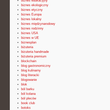
biznes edukacyjny
biznes ekologiczny
biznes etyczny
biznes Europa
biznes lokalny
biznes międzynarodowy
biznes rodzinny
biznes USA
biznes w UE
biznesplan
biżuteria
bizuteria handmade
biżuteria premium
blockchain
blog gastronomiczny
blog kulinarny
blog literacki
blogowanie
blok
ból barku
ból kolana
ból pleców
book club
botoks