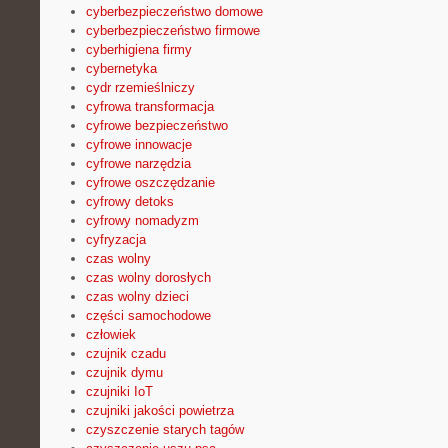
cyberbezpieczeństwo domowe
cyberbezpieczeństwo firmowe
cyberhigiena firmy
cybernetyka
cydr rzemieślniczy
cyfrowa transformacja
cyfrowe bezpieczeństwo
cyfrowe innowacje
cyfrowe narzędzia
cyfrowe oszczędzanie
cyfrowy detoks
cyfrowy nomadyzm
cyfryzacja
czas wolny
czas wolny dorosłych
czas wolny dzieci
części samochodowe
człowiek
czujnik czadu
czujnik dymu
czujniki IoT
czujniki jakości powietrza
czyszczenie starych tagów