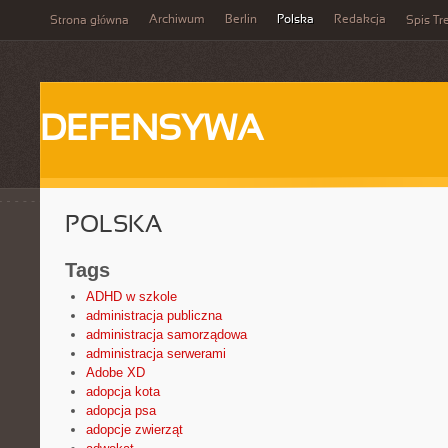
Archiwum
Berlin
Polska
Redakcja
Strona główna
Spis Tr
DEFENSYWA
POLSKA
Tags
ADHD w szkole
administracja publiczna
administracja samorządowa
administracja serwerami
Adobe XD
adopcja kota
adopcja psa
adopcje zwierząt