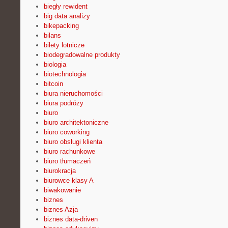
biegły rewident
big data analizy
bikepacking
bilans
bilety lotnicze
biodegradowalne produkty
biologia
biotechnologia
bitcoin
biura nieruchomości
biura podróży
biuro
biuro architektoniczne
biuro coworking
biuro obsługi klienta
biuro rachunkowe
biuro tłumaczeń
biurokracja
biurowce klasy A
biwakowanie
biznes
biznes Azja
biznes data-driven