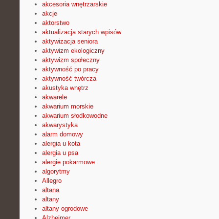
akcesoria wnętrzarskie
akcje
aktorstwo
aktualizacja starych wpisów
aktywizacja seniora
aktywizm ekologiczny
aktywizm społeczny
aktywność po pracy
aktywność twórcza
akustyka wnętrz
akwarele
akwarium morskie
akwarium słodkowodne
akwarystyka
alarm domowy
alergia u kota
alergia u psa
alergie pokarmowe
algorytmy
Allegro
altana
altany
altany ogrodowe
Alzheimer