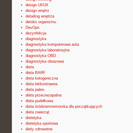
design UI/UX
design wnętrz
detailing wnętrza
detoks organizmu
DevOps
dezynfekcja
diagnostyka
diagnostyka komputerowa auta
diagnostyka laboratoryjna
diagnostyka OBD
diagnostyka obrazowa
dieta
dieta BARF
dieta ketogeniczna
dieta lekkostrawna
dieta paleo
dieta przeciwzapalna
dieta pudełkowa
dieta śródziemnomorska dla początkujących
dieta zwierząt
dietetyka
dietetyka sportowa
diety zdrowotne