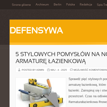
Archiwum
Berlin
Polska
Redakcja
Strona główna
Spis Tr
DEFENSYWA
5 STYLOWYCH POMYSŁÓW NA 
ARMATURĘ ŁAZIENKOWĄ
POSTED BY ADMIN
MAJ - 4 - 2025
MOŻLIWOŚĆ KOMENTOWAN
Sprawdź pięć stylowych p
armaturę łazienkową, które
łazienki. Zainspiruj się i 
przestrzeń. Czas na odświe
#armaturałazienkowa #now