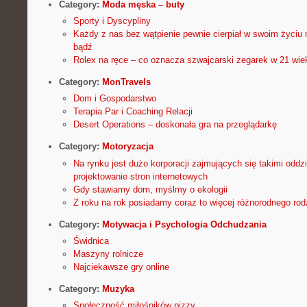
Category:
Moda męska – buty
Sporty i Dyscypliny
Każdy z nas bez wątpienie pewnie cierpiał w swoim życiu 
bądź
Rolex na ręce – co oznacza szwajcarski zegarek w 21 wie
Category:
MonTravels
Dom i Gospodarstwo
Terapia Par i Coaching Relacji
Desert Operations – doskonała gra na przeglądarkę
Category:
Motoryzacja
Na rynku jest dużo korporacji zajmujących się takimi oddzi
projektowanie stron internetowych
Gdy stawiamy dom, myślmy o ekologii
Z roku na rok posiadamy coraz to więcej różnorodnego rodz
Category:
Motywacja i Psychologia Odchudzania
Świdnica
Maszyny rolnicze
Najciekawsze gry online
Category:
Muzyka
Społeczność miłośników pizzy