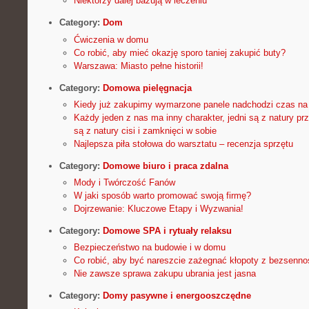
Niektórzy dalej bazują w leczeniu
Category:
Dom
Ćwiczenia w domu
Co robić, aby mieć okazję sporo taniej zakupić buty?
Warszawa: Miasto pełne historii!
Category:
Domowa pielęgnacja
Kiedy już zakupimy wymarzone panele nadchodzi czas na
Każdy jeden z nas ma inny charakter, jedni są z natury prze
są z natury cisi i zamknięci w sobie
Najlepsza piła stołowa do warsztatu – recenzja sprzętu
Category:
Domowe biuro i praca zdalna
Mody i Twórczość Fanów
W jaki sposób warto promować swoją firmę?
Dojrzewanie: Kluczowe Etapy i Wyzwania!
Category:
Domowe SPA i rytuały relaksu
Bezpieczeństwo na budowie i w domu
Co robić, aby być nareszcie zażegnać kłopoty z bezsenno
Nie zawsze sprawa zakupu ubrania jest jasna
Category:
Domy pasywne i energooszczędne