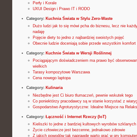
Perły i Korale
UXUI Design i Prawo IT i RODO
Category:
Kuchnia Świata w Stylu Zero-Waste
Dużo ludzi jak to się mówi pcha do biznesu, lecz nie każdy
nadaję
Pojęcie diety to jedno z najbardziej swoistych pojęć
Obecnie ludzie doceniają sobie przede wszystkim komfort 
Category:
Kuchnie Świata w Wersji Roślinnej
Pociągającym doświadczeniem ma prawo być obserwowani
wielkich
Tarasy kompozytowe Warszawa
Cena nowego laptopa
Category:
Kulinaria
Niezbędne jest Ci biuro tłumaczeń, pewnie wskutek tego
Co poniektórzy pracodawcy są w stanie korzystać z wiary
Gospodarstwo Agroturystyczne: Idealne Miejsce na Relaks
Category:
Łączność i Internet Rzeczy (IoT)
Kieliszki to jedne z bardziej kultowych wyrobów szklanych
Życie człowiecze jest bezcenne, jednakowo zdrowie
Z jakich powodów tak naprawdę warto grać w gry kompute