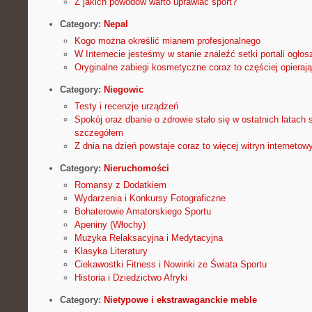
Z jakich powodów warto uprawiać sport?
Category:
Nepal
Kogo można określić mianem profesjonalnego
W Internecie jesteśmy w stanie znaleźć setki portali ogło
Oryginalne zabiegi kosmetyczne coraz to częściej opierają
Category:
Niegowic
Testy i recenzje urządzeń
Spokój oraz dbanie o zdrowie stało się w ostatnich latac
szczegółem
Z dnia na dzień powstaje coraz to więcej witryn interneto
Category:
Nieruchomości
Romansy z Dodatkiem
Wydarzenia i Konkursy Fotograficzne
Bohaterowie Amatorskiego Sportu
Apeniny (Włochy)
Muzyka Relaksacyjna i Medytacyjna
Klasyka Literatury
Ciekawostki Fitness i Nowinki ze Świata Sportu
Historia i Dziedzictwo Afryki
Category:
Nietypowe i ekstrawaganckie meble