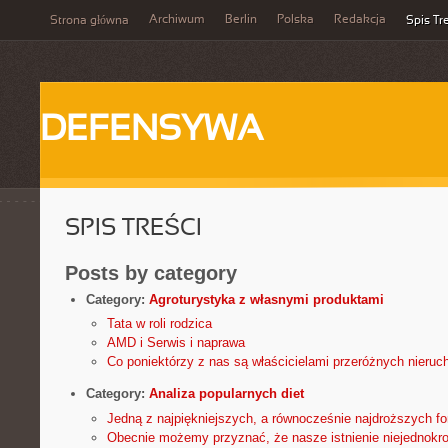
Archiwum
Berlin
Polska
Redakcja
Strona główna
Spis Tr
DEFENSYWA
SPIS TREŚCI
Posts by category
Category:
Agroturystyka z własnymi produktami
Tata w roli rodzica
AMD i Serwis i naprawa
Co poniektórzy z nas są właścicielami przeróżnych nieru
Category:
Analiza popularnych diet
Jedną z najpiękniejszych, a równocześnie najdroższych for
Obecnie możemy przyznać, że nasze istnienie niejednokro