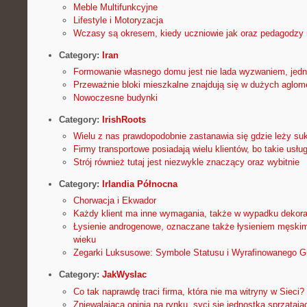
Meble Multifunkcyjne
Lifestyle i Motoryzacja
Wczasy są okresem, kiedy uczniowie jak oraz pedagodzy 
Category:
Iran
Formowanie własnego domu jest nie lada wyzwaniem, jedna
Przeważnie bloki mieszkalne znajdują się w dużych aglom
Nowoczesne budynki
Category:
IrishRoots
Wielu z nas prawdopodobnie zastanawia się gdzie leży suk
Firmy transportowe posiadają wielu klientów, bo takie usług
Strój również tutaj jest niezwykle znaczący oraz wybitnie
Category:
Irlandia Północna
Chorwacja i Ekwador
Każdy klient ma inne wymagania, także w wypadku dekora
Łysienie androgenowe, oznaczane także łysieniem męski
wieku
Zegarki Luksusowe: Symbole Statusu i Wyrafinowanego G
Category:
JakWyslac
Co tak naprawdę traci firma, która nie ma witryny w Sieci?
Zniewalającą opinią na rynku, syci się jednostka sprzątają