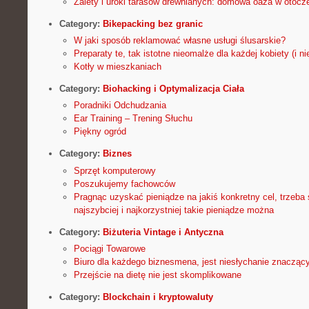
Zalety i uroki tarasów drewnianych: domowa oaza w otocze
Category:
Bikepacking bez granic
W jaki sposób reklamować własne usługi ślusarskie?
Preparaty te, tak istotne nieomalże dla każdej kobiety (i nie
Kotły w mieszkaniach
Category:
Biohacking i Optymalizacja Ciała
Poradniki Odchudzania
Ear Training – Trening Słuchu
Piękny ogród
Category:
Biznes
Sprzęt komputerowy
Poszukujemy fachowców
Pragnąc uzyskać pieniądze na jakiś konkretny cel, trzeba 
najszybciej i najkorzystniej takie pieniądze można
Category:
Biżuteria Vintage i Antyczna
Pociągi Towarowe
Biuro dla każdego biznesmena, jest niesłychanie znaczą
Przejście na dietę nie jest skomplikowane
Category:
Blockchain i kryptowaluty