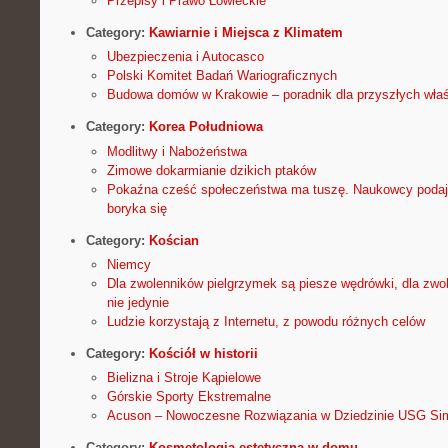
Przepisy i Prawo Łowieckie
Category:
Kawiarnie i Miejsca z Klimatem
Ubezpieczenia i Autocasco
Polski Komitet Badań Wariograficznych
Budowa domów w Krakowie – poradnik dla przyszłych właśc
Category:
Korea Południowa
Modlitwy i Nabożeństwa
Zimowe dokarmianie dzikich ptaków
Pokaźna cześć społeczeństwa ma tuszę. Naukowcy podaj
boryka się
Category:
Kościan
Niemcy
Dla zwolenników pielgrzymek są piesze wędrówki, dla zwo
nie jedynie
Ludzie korzystają z Internetu, z powodu różnych celów
Category:
Kościół w historii
Bielizna i Stroje Kąpielowe
Górskie Sporty Ekstremalne
Acuson – Nowoczesne Rozwiązania w Dziedzinie USG Si
Category:
Kosmetologia estetyczna w domu