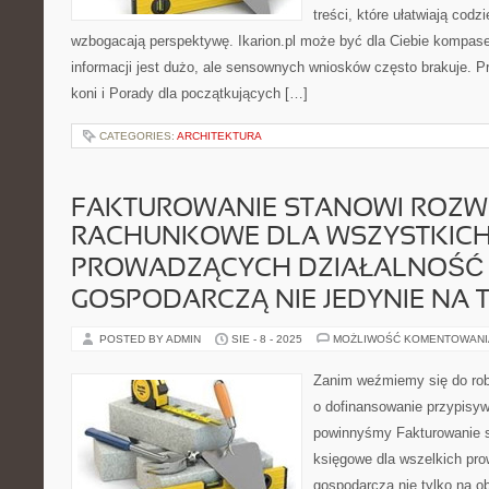
treści, które ułatwiają codz
wzbogacają perspektywę. Ikarion.pl może być dla Ciebie kompas
informacji jest dużo, ale sensownych wniosków często brakuje. P
koni i Porady dla początkujących […]
CATEGORIES:
ARCHITEKTURA
FAKTUROWANIE STANOWI ROZW
RACHUNKOWE DLA WSZYSTKIC
PROWADZĄCYCH DZIAŁALNOŚĆ
GOSPODARCZĄ NIE JEDYNIE NA T
POSTED BY ADMIN
SIE - 8 - 2025
MOŻLIWOŚĆ KOMENTOWAN
Zanim weźmiemy się do rob
o dofinansowanie przypisy
powinnyśmy Fakturowanie s
księgowe dla wszelkich pr
gospodarczą nie tylko na o