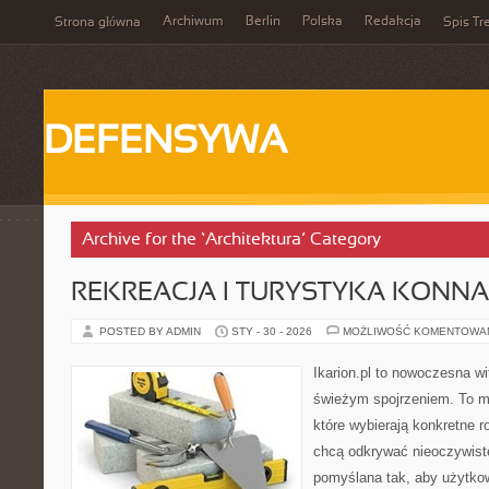
Archiwum
Berlin
Polska
Redakcja
Strona główna
Spis Tr
DEFENSYWA
Archive for the ‘Architektura’ Category
REKREACJA I TURYSTYKA KONNA
POSTED BY ADMIN
STY - 30 - 2026
MOŻLIWOŚĆ KOMENTOWA
Ikarion.pl to nowoczesna wi
świeżym spojrzeniem. To m
które wybierają konkretne r
chcą odkrywać nieoczywiste
pomyślana tak, aby użytkow