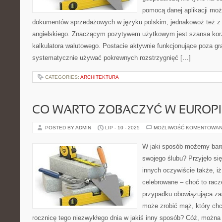
pomocą danej aplikacji moż
dokumentów sprzedażowych w języku polskim, jednakowoż też z
angielskiego. Znaczącym pozytywem użytkowym jest szansa kor
kalkulatora walutowego. Postacie aktywnie funkcjonujące poza gr
systematycznie używać pokrewnych rozstrzygnięć […]
CATEGORIES:
ARCHITEKTURA
CO WARTO ZOBACZYĆ W EUROPI
POSTED BY ADMIN
LIP - 10 - 2025
MOŻLIWOŚĆ KOMENTOWAN
W jaki sposób możemy bard
swojego ślubu? Przyjęło si
innych oczywiście także, iż
celebrowane – choć to racz
przypadku obowiązująca za
może zrobić mąż, który ch
rocznicę tego niezwykłego dnia w jakiś inny sposób? Cóż, można