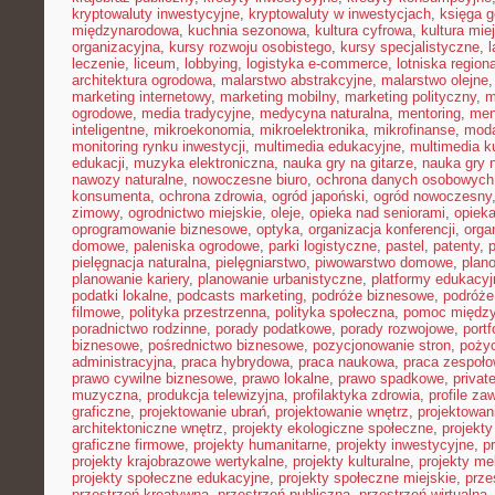
kryptowaluty inwestycyjne
,
kryptowaluty w inwestycjach
,
księga g
międzynarodowa
,
kuchnia sezonowa
,
kultura cyfrowa
,
kultura mie
organizacyjna
,
kursy rozwoju osobistego
,
kursy specjalistyczne
,
l
leczenie
,
liceum
,
lobbying
,
logistyka e-commerce
,
lotniska region
architektura ogrodowa
,
malarstwo abstrakcyjne
,
malarstwo olejne
marketing internetowy
,
marketing mobilny
,
marketing polityczny
,
m
ogrodowe
,
media tradycyjne
,
medycyna naturalna
,
mentoring
,
men
inteligentne
,
mikroekonomia
,
mikroelektronika
,
mikrofinanse
,
moda
monitoring rynku inwestycji
,
multimedia edukacyjne
,
multimedia ku
edukacji
,
muzyka elektroniczna
,
nauka gry na gitarze
,
nauka gry n
nawozy naturalne
,
nowoczesne biuro
,
ochrona danych osobowych
konsumenta
,
ochrona zdrowia
,
ogród japoński
,
ogród nowoczesny
zimowy
,
ogrodnictwo miejskie
,
oleje
,
opieka nad seniorami
,
opiek
oprogramowanie biznesowe
,
optyka
,
organizacja konferencji
,
orga
domowe
,
paleniska ogrodowe
,
parki logistyczne
,
pastel
,
patenty
,
p
pielęgnacja naturalna
,
pielęgniarstwo
,
piwowarstwo domowe
,
plan
planowanie kariery
,
planowanie urbanistyczne
,
platformy edukacyj
podatki lokalne
,
podcasts marketing
,
podróże biznesowe
,
podróże
filmowe
,
polityka przestrzenna
,
polityka społeczna
,
pomoc międz
poradnictwo rodzinne
,
porady podatkowe
,
porady rozwojowe
,
portf
biznesowe
,
pośrednictwo biznesowe
,
pozycjonowanie stron
,
poży
administracyjna
,
praca hybrydowa
,
praca naukowa
,
praca zespoło
prawo cywilne biznesowe
,
prawo lokalne
,
prawo spadkowe
,
privat
muzyczna
,
produkcja telewizyjna
,
profilaktyka zdrowia
,
profile z
graficzne
,
projektowanie ubrań
,
projektowanie wnętrz
,
projektowan
architektoniczne wnętrz
,
projekty ekologiczne społeczne
,
projekty
graficzne firmowe
,
projekty humanitarne
,
projekty inwestycyjne
,
p
projekty krajobrazowe wertykalne
,
projekty kulturalne
,
projekty m
projekty społeczne edukacyjne
,
projekty społeczne miejskie
,
prze
przestrzeń kreatywna
,
przestrzeń publiczna
,
przestrzeń wirtualna