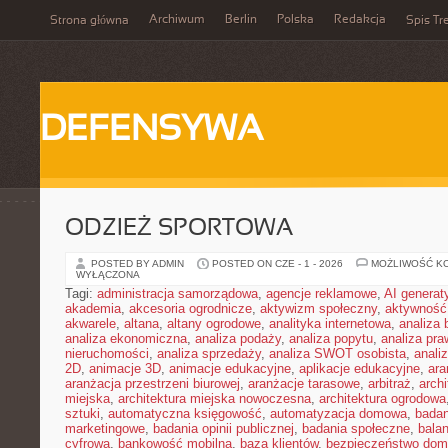
Archiwum
Berlin
Polska
Redakcja
Strona główna
Spis Tr
DEFENSYWA
ODZIEŻ SPORTOWA
POSTED BY ADMIN
POSTED ON CZE - 1 - 2026
MOŻLIWOŚĆ K
WYŁĄCZONA
Tagi:
administracja samorządowa
,
agencje reklamowe
,
AI genera
akademia
,
akcesoria ogrodnicze
,
aktywizm społeczny
,
aktywność
akwarele
,
altana
,
altany ogrodowe
,
analityka internetowa
,
analiza
analiza ekonomiczna
,
analiza podaży
,
analiza popytu
,
analiza pr
nieruchomości
,
analiza sprzedaży
,
analiza SWOT osobista
,
analiz
2D
,
animacje 3D
,
animacje edukacyjne
,
aplikacje edukacyjne
,
ara
aranżacja przestrzeni biurowej
,
aranżacje tarasowe
,
arbitraż
,
archi
miejska
,
architektura miejska nowoczesna
,
architektura ogrodowa
sztuki
,
automatyczna księgowość
,
automatyzacja domowa
,
badan
marketingowe
,
badania opinii publicznej
,
badania społeczne
,
bala
cyfrowa
,
bankowość mobilna
,
baza klientów
,
bezpieczeństwo do