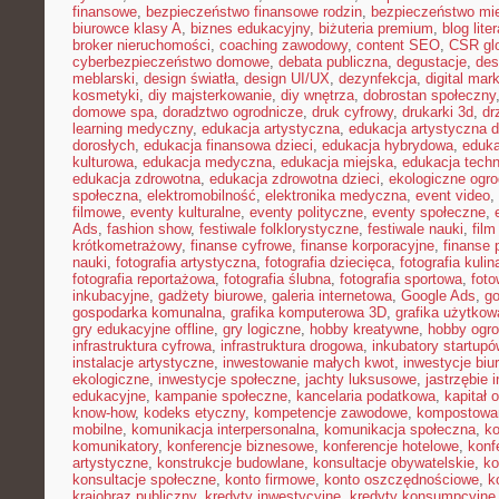
finansowe
,
bezpieczeństwo finansowe rodzin
,
bezpieczeństwo mie
biurowce klasy A
,
biznes edukacyjny
,
biżuteria premium
,
blog lite
broker nieruchomości
,
coaching zawodowy
,
content SEO
,
CSR gl
cyberbezpieczeństwo domowe
,
debata publiczna
,
degustacje
,
des
meblarski
,
design światła
,
design UI/UX
,
dezynfekcja
,
digital mar
kosmetyki
,
diy majsterkowanie
,
diy wnętrza
,
dobrostan społeczny
domowe spa
,
doradztwo ogrodnicze
,
druk cyfrowy
,
drukarki 3d
,
dr
learning medyczny
,
edukacja artystyczna
,
edukacja artystyczna d
dorosłych
,
edukacja finansowa dzieci
,
edukacja hybrydowa
,
eduka
kulturowa
,
edukacja medyczna
,
edukacja miejska
,
edukacja tech
edukacja zdrowotna
,
edukacja zdrowotna dzieci
,
ekologiczne ogro
społeczna
,
elektromobilność
,
elektronika medyczna
,
event video
,
filmowe
,
eventy kulturalne
,
eventy polityczne
,
eventy społeczne
,
Ads
,
fashion show
,
festiwale folklorystyczne
,
festiwale nauki
,
fil
krótkometrażowy
,
finanse cyfrowe
,
finanse korporacyjne
,
finanse 
nauki
,
fotografia artystyczna
,
fotografia dziecięca
,
fotografia kulin
fotografia reportażowa
,
fotografia ślubna
,
fotografia sportowa
,
foto
inkubacyjne
,
gadżety biurowe
,
galeria internetowa
,
Google Ads
,
go
gospodarka komunalna
,
grafika komputerowa 3D
,
grafika użytkow
gry edukacyjne offline
,
gry logiczne
,
hobby kreatywne
,
hobby ogro
infrastruktura cyfrowa
,
infrastruktura drogowa
,
inkubatory startupó
instalacje artystyczne
,
inwestowanie małych kwot
,
inwestycje biu
ekologiczne
,
inwestycje społeczne
,
jachty luksusowe
,
jastrzębie 
edukacyjne
,
kampanie społeczne
,
kancelaria podatkowa
,
kapitał 
know-how
,
kodeks etyczny
,
kompetencje zawodowe
,
kompostowa
mobilne
,
komunikacja interpersonalna
,
komunikacja społeczna
,
ko
komunikatory
,
konferencje biznesowe
,
konferencje hotelowe
,
konf
artystyczne
,
konstrukcje budowlane
,
konsultacje obywatelskie
,
ko
konsultacje społeczne
,
konto firmowe
,
konto oszczędnościowe
,
k
krajobraz publiczny
,
kredyty inwestycyjne
,
kredyty konsumpcyjne