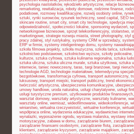
psychologia nastolatków
,
rękodzieło artystyczne
,
relacje bizneso
remarketing
,
rewitalizacja
,
roboty domowe
,
rodzinne finanse
,
rodz
podatkowe
,
rozmowy kwalifikacyjne
,
rozwój osobisty online
,
rynek
sztuki
,
rynki surowców
,
rysunek techniczny
,
seed capital
,
SEO te
skincare routine
,
smart city
,
smart city technologie
,
spedycja mię
odpowiedzialność
,
społeczności lokalne
,
sponsoring wydarzeń
,
sp
networkingowe biznesowe
,
sprzęt telekonferencyjny
,
stolarstwo
,
s
marketingowe
,
strategie rozwoju miasta
,
street photography
,
styl 
pracy zdalnej
,
styl rustykalny
,
systemy CRM w sprzedaży
,
syste
ERP w firmie
,
systemy inteligentnego domu
,
systemy nawadniają
szkoła filmowa projekty
,
szkoła muzyczna
,
szkoła tańca
,
szkolen
szkolnictwo podstawowe
,
szkolnictwo wyższe
,
szkoły policealne
,
kulturze
,
sztuka cyfrowa
,
sztuka kulinarna regionalna
,
sztuka lud
sztuka uliczna
,
sztuka uliczna murale
,
sztuka użytkowa
,
sztuka 
internecie
,
taniec nowoczesny
,
taras
,
targi branżowe
,
targi nieruc
technologie AGD
,
technologie materiałowe
,
telemedycyna specjal
bezgotówkowe
,
transformacja cyfrowa
,
transport autonomiczny
,
t
luksusowy
,
transport miejski
,
transport publiczny
,
trend ekonomic
twórczość artystyczna
,
ubezpieczenia komunikacyjne
,
ubezpiecz
umowy handlowe
,
uroda naturalna
,
usługi charytatywne
,
usługi fin
usługi turystyczne premium
,
użytkowanie produktów finansowych
warsztat domowy
,
warsztaty artystyczne
,
warsztaty kulinarne
,
wa
warsztaty online
,
wernisaż
,
wideofilmowanie
,
wideokonferencje
,
w
winiarstwo
,
wirtualna rzeczywistość
,
wirtualne konferencje
,
wirtual
współpraca online
,
wydarzenia edukacyjne
,
wydawnictwo internet
wynalazki
,
wyposażenie ogrodu
,
wystawa malarska
,
wystawy inte
motoryzacyjne
,
zabawa w domu
,
zarządzanie biurem
,
zarządzan
zarządzanie finansami osobistymi
,
zarządzanie flotą
,
zarządzanie
klientami
,
zarządzanie kryzysem
,
zarządzanie majątkiem
,
zarząd