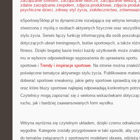
zarządzanie stresem
,
zarządzanie twórcze
,
zarządzanie wiedzą
,
zdalne zarządzanie zespołem
,
zdjęcia produktowe
,
zdjęcia produ
psychiczne dzieci
,
zdrowy styl życia
,
ziołolecznictwo
,
zrównoważo
eSportowySklep.pl to dynamicznie rozwijająca się witryna tematyc
stworzona z myślą o osobach aktywnych fizycznie oraz wszystki
stylu życia. Serwis łączy funkcję informacyjną dla osób poszuku
dotyczących ubrań treningowych, butów sportowych, a także różn
fitness. Dzięki bogatej bazie treści każdy użytkownik może znal
mu w wyborze odpowiedniego wyposażenia do uprawiania sportu. 
sportowe i
Trendy i inspiracje sportowe
. Na stronie można znaleźć
poświęcone tematyce aktywnego stylu życia. Publikowane materi
dobierać sportowe sneakersy, jakie getry sportowe sprawdzą się
oraz które bluzy sportowe najlepiej odpowiadają konkretnym pot
Czytelnicy mogą zapoznać się z wieloma wskazówkami dotycząc
ruchu, jak i bardziej zaawansowanych form wysiłku.
Witryna wyróżnia się czytelnym układem, dzięki czemu odnalezieni
wygodne. Kategorie zostały przygotowane w taki sposób, aby uż
do tematów związanych z sportowymi modelami obuwia, odzieżą t