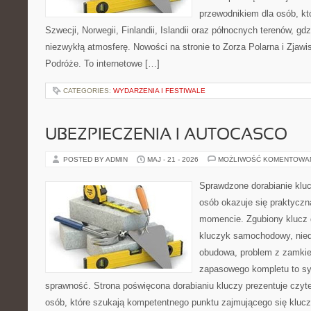
przewodnikiem dla osób, kt
Szwecji, Norwegii, Finlandii, Islandii oraz północnych terenów, gd
niezwykłą atmosferę. Nowości na stronie to Zorza Polarna i Zjawi
Podróże. To internetowe […]
CATEGORIES:
WYDARZENIA I FESTIWALE
UBEZPIECZENIA I AUTOCASCO
POSTED BY ADMIN
MAJ - 21 - 2026
MOŻLIWOŚĆ KOMENTOWA
Sprawdzone dorabianie klucz
osób okazuje się praktycz
momencie. Zgubiony klucz 
kluczyk samochodowy, niedz
obudowa, problem z zamkie
zapasowego kompletu to syt
sprawność. Strona poświęcona dorabianiu kluczy prezentuje czyte
osób, które szukają kompetentnego punktu zajmującego się kluc