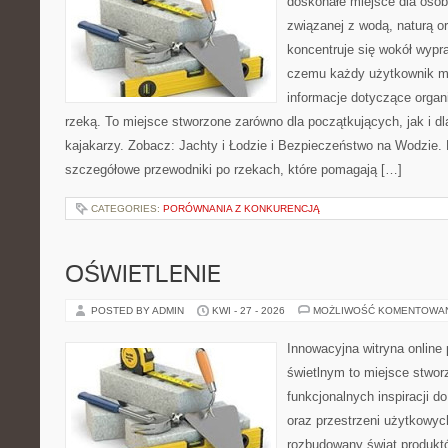
doskonałe miejsce dla osób
związanej z wodą, naturą o
koncentruje się wokół wypr
czemu każdy użytkownik m
informacje dotyczące organ
rzeką. To miejsce stworzone zarówno dla początkujących, jak i 
kajakarzy. Zobacz: Jachty i Łodzie i Bezpieczeństwo na Wodzie.
szczegółowe przewodniki po rzekach, które pomagają […]
CATEGORIES:
PORÓWNANIA Z KONKURENCJĄ
OŚWIETLENIE
POSTED BY ADMIN
KWI - 27 - 2026
MOŻLIWOŚĆ KOMENTOWA
Innowacyjna witryna onlin
świetlnym to miejsce stwor
funkcjonalnych inspiracji d
oraz przestrzeni użytkowyc
rozbudowany świat produkt