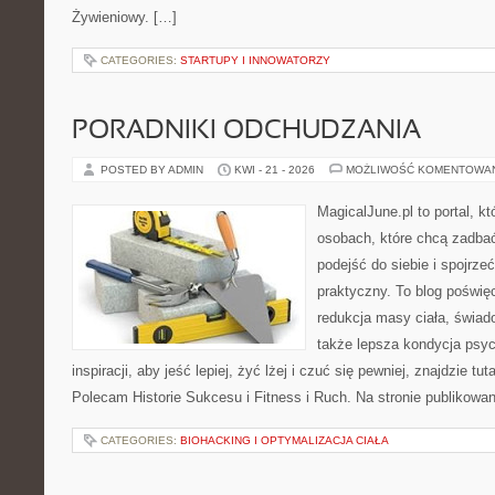
Żywieniowy. […]
CATEGORIES:
STARTUPY I INNOWATORZY
PORADNIKI ODCHUDZANIA
POSTED BY ADMIN
KWI - 21 - 2026
MOŻLIWOŚĆ KOMENTOWA
MagicalJune.pl to portal, k
osobach, które chcą zadba
podejść do siebie i spojrze
praktyczny. To blog poświę
redukcja masy ciała, świad
także lepsza kondycja psyc
inspiracji, aby jeść lepiej, żyć lżej i czuć się pewniej, znajdzie 
Polecam Historie Sukcesu i Fitness i Ruch. Na stronie publikowa
CATEGORIES:
BIOHACKING I OPTYMALIZACJA CIAŁA