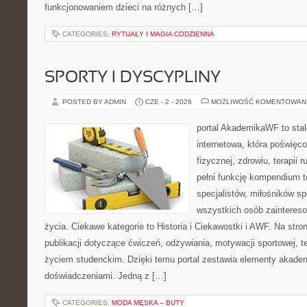
funkcjonowaniem dzieci na różnych […]
CATEGORIES:
RYTUAŁY I MAGIA CODZIENNA
SPORTY I DYSCYPLINY
POSTED BY ADMIN
CZE - 2 - 2026
MOŻLIWOŚĆ KOMENTOWAN
portal AkademikaWF to stal
internetowa, która poświęc
fizycznej, zdrowiu, terapii
pełni funkcję kompendium 
specjalistów, miłośników s
wszystkich osób zaintere
życia. Ciekawe kategorie to Historia i Ciekawostki i AWF. Na str
publikacji dotyczące ćwiczeń, odżywiania, motywacji sportowej, te
życiem studenckim. Dzięki temu portal zestawia elementy akadem
doświadczeniami. Jedną z […]
CATEGORIES:
MODA MĘSKA – BUTY