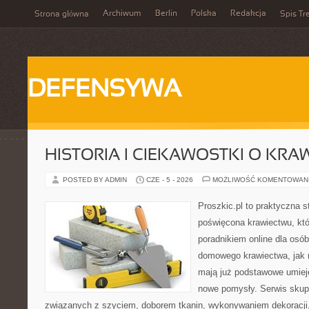
Archiwum
Berlin
Polska
Redakcja
Strona główna
Spis Tr
DEFENSYWA
HISTORIA I CIEKAWOSTKI O KRA
POSTED BY ADMIN
CZE - 5 - 2026
MOŻLIWOŚĆ KOMENTOWAN
Proszkic.pl to praktyczna s
poświęcona krawiectwu, któ
poradnikiem online dla osó
domowego krawiectwa, jak r
mają już podstawowe umiej
nowe pomysły. Serwis skupi
związanych z szyciem, doborem tkanin, wykonywaniem dekoracji,