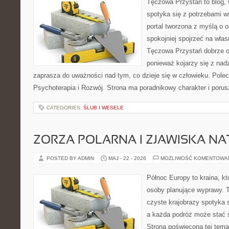
Tęczowa Przystań to blog,
spotyka się z potrzebami w
portal tworzona z myślą o 
spokojniej spojrzeć na wła
Tęczowa Przystań dobrze od
ponieważ kojarzy się z nadz
zaprasza do uważności nad tym, co dzieje się w człowieku. Polec
Psychoterapia i Rozwój. Strona ma poradnikowy charakter i poru
CATEGORIES:
ŚLUB I WESELE
ZORZA POLARNA I ZJAWISKA NA
POSTED BY ADMIN
MAJ - 22 - 2026
MOŻLIWOŚĆ KOMENTOWA
Północ Europy to kraina, kt
osoby planujące wyprawy. 
czyste krajobrazy spotyka
a każda podróż może stać 
Strona poświęcona tej tema