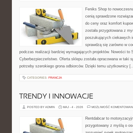
Feniks Shop to nowoczesna 
cenią sprawdzone rozwiązan
do ceny oraz komfort kupow
została przygotowana z my
poszukujących ciekawych in
sprawdzą się zarówno w co
podczas realizacji bardziej wymagających projektów. Nowości to Sz
Cyberbezpieczeństwo. Oferta sklepu została opracowana w taki 
potrzeby szerokiego grona odbiorców. Dzięki temu użytkownicy [
CATEGORIES:
FRANCJA
TRENDY I INNOWACJE
POSTED BY ADMIN
MAJ - 4 - 2026
MOŻLIWOŚĆ KOMENTOWAN
Rentdabcar to motoryzacyjn
przygotowany z myślą o oso
zrozumieć rynek motoryzacy