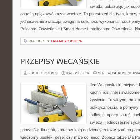
światła, pokazując jak odp
potrafią upiększyć każde wnętrze. To przestrzeń dla tych, którzy 
jednocześnie zwracają uwagę na solidność wykonania i codzienny
Polecam: Oświetlenie i Smart Home i Inteligentne Oświetlenie. N
CATEGORIES:
LATAJACACHOLERA
PRZEPISY WEGAŃSKIE
POSTED BY ADMIN
KWI - 23 - 2026
MOŻLIWOŚĆ KOMENTOWA
JemWegańsko to miejsce, k
kuchni roślinnej i świadom
żywienia. To witryna, na kt
praktycznością, a pomysły 
jadłospis oparty na roślina
świeża i jednocześnie syc
pomysłów dla osób, które szukają codziennych rozwiązań na poran
wieczorny posiłek, deser czy małe co nieco. Zobacz także Dla Po