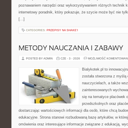
poznawaniem narzędzi oraz wykorzystywaniem różnych technik kr
internetowy poradnik, który pokazuje, że szycie może być nie ty
[…]
CATEGORIES:
PRZEPISY NA SHAKE'I
METODY NAUCZANIA I ZABAWY
POSTED BY ADMIN
CZE - 3 - 2026
MOŻLIWOŚĆ KOMENTOWAN
Bialykotek.pl to innowacyjn
została stworzona z myślą
nauczycielach, a także ws
zainteresowanych wychowan
się na tematyce placówek 
przedszkolnych oraz placó
dostarczając wartościowych informacji dla osób, które chcą bud
edukacyjne. Strona stanowi rozbudowaną bazę artykułów, w które
omówienia oraz interesujące informacje związane z edukacją, w