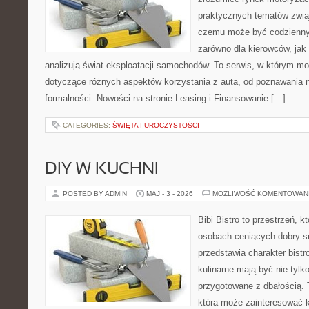
praktycznych tematów zwią
czemu może być codziennym
zarówno dla kierowców, jak i
analizują świat eksploatacji samochodów. To serwis, w którym m
dotyczące różnych aspektów korzystania z auta, od poznawania 
formalności. Nowości na stronie Leasing i Finansowanie […]
CATEGORIES:
ŚWIĘTA I UROCZYSTOŚCI
DIY W KUCHNI
POSTED BY ADMIN
MAJ - 3 - 2026
MOŻLIWOŚĆ KOMENTOWAN
Bibi Bistro to przestrzeń, k
osobach ceniących dobry s
przedstawia charakter bistr
kulinarne mają być nie tylk
przygotowane z dbałością. 
która może zainteresować k