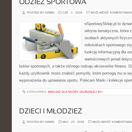
ODZIEŻ SPORTOWA
POSTED BY ADMIN
CZE - 1 - 2026
MOŻLIWOŚĆ KOMENTOWAN
eSportowySklep.pl to dynam
witryna tematyczna, która 
osobach aktywnych fizyczn
miłośnikach sportowego sty
funkcję informacyjną dla o
wartościowych porad dotyc
butów sportowych, a także różnego rodzaju akcesoriów fitness. Dzi
każdy użytkownik może znaleźć pomysły, które pomogą mu w wy
wyposażenia do uprawiania sportu. Polecam Marki i kolekcje sport
CATEGORIES:
MAKIJAŻ DLA SKÓRY DOJRZAŁEJ 40+
DZIECI I MŁODZIEŻ
POSTED BY ADMIN
MAJ - 23 - 2026
MOŻLIWOŚĆ KOMENTOWA