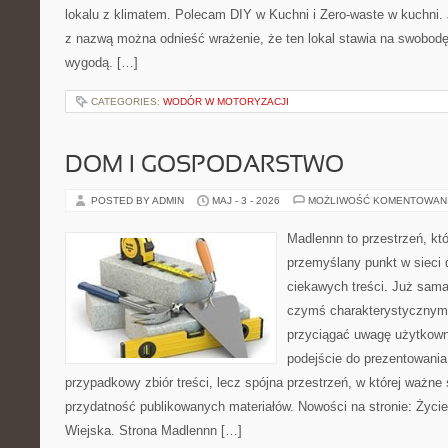
lokalu z klimatem. Polecam DIY w Kuchni i Zero-waste w kuchni.
z nazwą można odnieść wrażenie, że ten lokal stawia na swobod
wygodą. […]
CATEGORIES:
WODÓR W MOTORYZACJI
DOM I GOSPODARSTWO
POSTED BY ADMIN
MAJ - 3 - 2026
MOŻLIWOŚĆ KOMENTOWAN
Madlennn to przestrzeń, kt
przemyślany punkt w sieci 
ciekawych treści. Już sama
czymś charakterystycznym,
przyciągać uwagę użytkowni
podejście do prezentowania 
przypadkowy zbiór treści, lecz spójna przestrzeń, w której ważne 
przydatność publikowanych materiałów. Nowości na stronie: Życi
Wiejska. Strona Madlennn […]