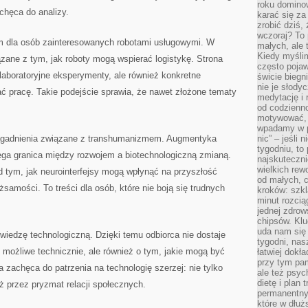
roku domino
chęca do analizy.
karać się za
zrobić dziś,
wczoraj? To 
m dla osób zainteresowanych robotami usługowymi. W
małych, ale 
Kiedy myślim
ązane z tym, jak roboty mogą wspierać logistykę. Strona
często pojaw
 laboratoryjne eksperymenty, ale również konkretne
świcie biegni
nie je słody
ć pracę. Takie podejście sprawia, że nawet złożone tematy
medytację i 
od codzienno
motywować, 
wpadamy w p
agadnienia związane z transhumanizmem. Augmentyka
nic” – jeśli 
tygodniu, t
iega granica między rozwojem a biotechnologiczną zmianą.
najskuteczni
wielkich rew
 tym, jak neurointerfejsy mogą wpłynąć na przyszłość
od małych, 
żsamości. To treści dla osób, które nie boją się trudnych
kroków: szkl
minut rozcią
jednej zdrow
chipsów. Klu
uda nam się
 wiedzę technologiczną. Dzięki temu odbiorca nie dostaje
tygodni, nas
t możliwe technicznie, ale również o tym, jakie mogą być
łatwiej dokł
przy tym pam
 zachęca do patrzenia na technologię szerzej: nie tylko
ale też psyc
dietę i plan
eż przez pryzmat relacji społecznych.
permanentnym
które w dłuż