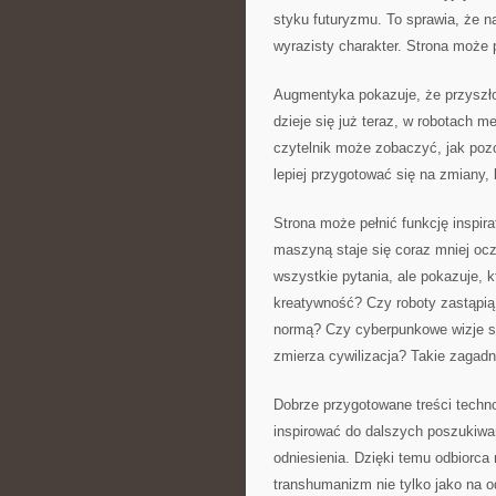
styku futuryzmu. To sprawia, że 
wyrazisty charakter. Strona może 
Augmentyka pokazuje, że przyszło
dzieje się już teraz, w robotach 
czytelnik może zobaczyć, jak pozo
lepiej przygotować się na zmiany, 
Strona może pełnić funkcję inspir
maszyną staje się coraz mniej oc
wszystkie pytania, ale pokazuje, 
kreatywność? Czy roboty zastąpią
normą? Czy cyberpunkowe wizje są
zmierza cywilizacja? Takie zagadni
Dobrze przygotowane treści techno
inspirować do dalszych poszukiwań
odniesienia. Dzięki temu odbiorca 
transhumanizm nie tylko jako na od