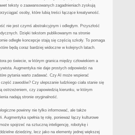
nawet teksty o zaawansowanych zagadnieniach zyskują
przyciągać osoby, które lubią treści łączące kreatywność.
ść nie jest czymś abstrakcyjnym i odległym. Przyszłość
medycznych. Dzięki tekstom publikowanym na stronie
rnie odległe koncepcje stają się częścią szkoły. To pomaga
które będą coraz bardziej widoczne w kolejnych latach.
atora po świecie, w którym granica między człowiekiem a
zywista. Augmentyka nie daje prostych odpowiedzi na
które pytania warto zadawać. Czy AI może wspierać
 część zawodów? Czy ulepszanie ludzkiego ciała stanie się
 ostrzeżeniem, czy zapowiedzią kierunku, w którym
enia nadają stronie oryginalność.
logiczne powinny nie tylko informować, ale także
. Augmentyka spełnia tę rolę, ponieważ łączy kulturowe
może spojrzeć na sztuczną inteligencję, robotykę i
dzielne dziedziny, lecz jako na elementy jednej większej