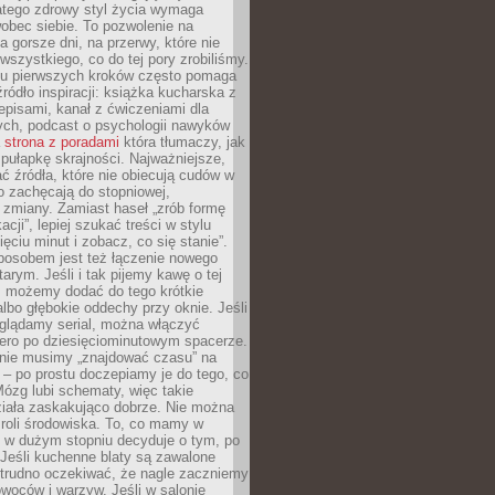
atego zdrowy styl życia wymaga
obec siebie. To pozwolenie na
a gorsze dni, na przerwy, które nie
 wszystkiego, co do tej pory zrobiliśmy.
iu pierwszych kroków często pomaga
ródło inspiracji: książka kucharska z
episami, kanał z ćwiczeniami dla
ych, podcast o psychologii nawyków
a
strona z poradami
która tłumaczy, jak
pułapkę skrajności. Najważniejsze,
ć źródła, które nie obiecują cudów w
ko zachęcają do stopniowej,
j zmiany. Zamiast haseł „zrób formę
cji”, lepiej szukać treści w stylu
ięciu minut i zobacz, co się stanie”.
osobem jest też łączenie nowego
arym. Jeśli i tak pijemy kawę o tej
, możemy dodać do tego krótkie
albo głębokie oddechy przy oknie. Jeśli
oglądamy serial, można włączyć
iero po dziesięciominutowym spacerze.
 nie musimy „znajdować czasu” na
– po prostu doczepiamy je do tego, co
Mózg lubi schematy, więc takie
ziała zaskakująco dobrze. Nie można
roli środowiska. To, co mamy w
, w dużym stopniu decyduje o tym, po
Jeśli kuchenne blaty są zawalone
 trudno oczekiwać, że nagle zaczniemy
owoców i warzyw. Jeśli w salonie