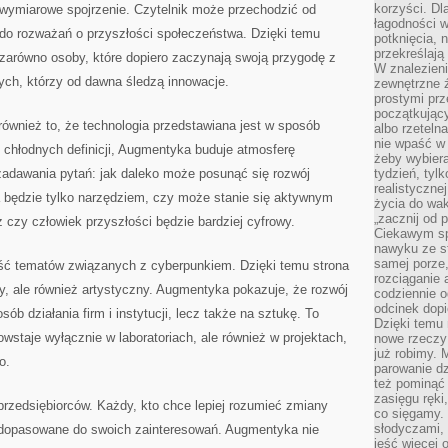
korzyści. Dl
owymiarowe spojrzenie. Czytelnik może przechodzić od
łagodności w
 do rozważań o przyszłości społeczeństwa. Dzięki temu
potknięcia, n
przekreślają
arówno osoby, które dopiero zaczynają swoją przygodę z
W znalezien
tych, którzy od dawna śledzą innowacje.
zewnętrzne ź
prostymi prz
początkując
 również to, że technologia przedstawiana jest w sposób
albo rzeteln
nie wpaść w 
 chłodnych definicji, Augmentyka buduje atmosferę
żeby wybiera
zadawania pytań: jak daleko może posunąć się rozwój
tydzień, tyl
realistyczne
a będzie tylko narzędziem, czy może stanie się aktywnym
życia do waka
„zacznij od p
 czy człowiek przyszłości będzie bardziej cyfrowy.
Ciekawym sp
nawyku ze st
samej porze
ść tematów związanych z cyberpunkiem. Dzięki temu strona
rozciąganie 
y, ale również artystyczny. Augmentyka pokazuje, że rozwój
codziennie 
odcinek dop
sób działania firm i instytucji, lecz także na sztukę. To
Dzięki temu
wstaje wyłącznie w laboratoriach, ale również w projektach,
nowe rzeczy 
już robimy. 
o.
parowanie d
też pominąć 
zasięgu ręki
przedsiębiorców. Każdy, kto chce lepiej rozumieć zmiany
co sięgamy. 
słodyczami,
ci dopasowane do swoich zainteresowań. Augmentyka nie
jeść więcej 