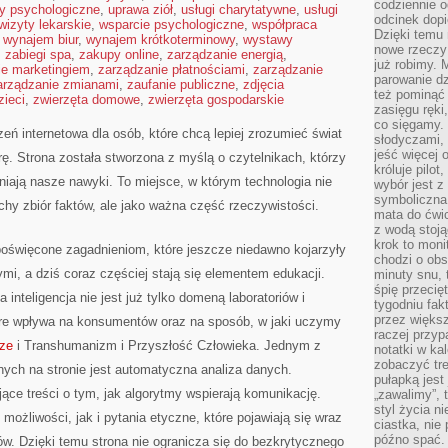
codziennie 
ty psychologiczne
,
uprawa ziół
,
usługi charytatywne
,
usługi
odcinek dop
wizyty lekarskie
,
wsparcie psychologiczne
,
współpraca
Dzięki temu
,
wynajem biur
,
wynajem krótkoterminowy
,
wystawy
nowe rzeczy 
,
zabiegi spa
,
zakupy online
,
zarządzanie energią
,
już robimy. 
ie marketingiem
,
zarządzanie płatnościami
,
zarządzanie
parowanie d
arządzanie zmianami
,
zaufanie publiczne
,
zdjęcia
też pominąć 
zieci
,
zwierzęta domowe
,
zwierzęta gospodarskie
zasięgu ręki
co sięgamy. 
eń internetowa dla osób, które chcą lepiej zrozumieć świat
słodyczami,
jeść więcej 
rę. Strona została stworzona z myślą o czytelnikach, którzy
króluje pilot
eniają nasze nawyki. To miejsce, w którym technologia nie
wybór jest 
symboliczna
chy zbiór faktów, ale jako ważna część rzeczywistości.
mata do ćwic
z wodą stoją
krok to moni
poświęcone zagadnieniom, które jeszcze niedawno kojarzyły
chodzi o obse
ymi, a dziś coraz częściej stają się elementem edukacji.
minuty snu, 
śpię przecię
nteligencja nie jest już tylko domeną laboratoriów i
tygodniu fak
przez więks
tóre wpływa na konsumentów oraz na sposób, w jaki uczymy
raczej przyp
rze
i Transhumanizm i Przyszłość Człowieka. Jednym z
notatki w ka
zobaczyć tre
ych na stronie jest automatyczna analiza danych.
pułapką jest
ące treści o tym, jak algorytmy wspierają komunikację.
„zawalimy”, 
styl życia n
ożliwości, jak i pytania etyczne, które pojawiają się wraz
ciastka, nie
późno spać. 
w. Dzięki temu strona nie ogranicza się do bezkrytycznego