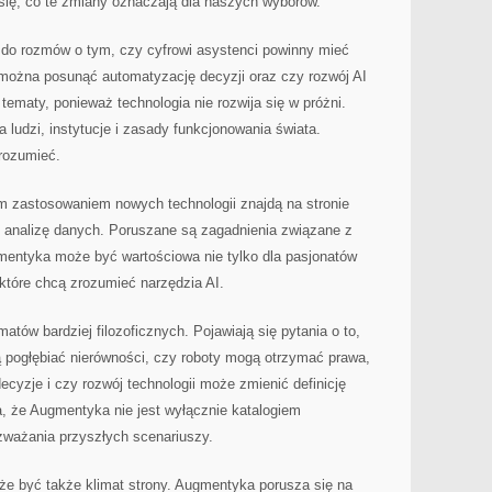
 się, co te zmiany oznaczają dla naszych wyborów.
ć do rozmów o tym, czy cyfrowi asystenci powinny mieć
 można posunąć automatyzację decyzji oraz czy rozwój AI
tematy, ponieważ technologia nie rozwija się w próżni.
ludzi, instytucje i zasady funkcjonowania świata.
rozumieć.
 zastosowaniem nowych technologii znajdą na stronie
ć analizę danych. Poruszane są zagadnienia związane z
mentyka może być wartościowa nie tylko dla pasjonatów
 które chcą zrozumieć narzędzia AI.
atów bardziej filozoficznych. Pojawiają się pytania o to,
pogłębiać nierówności, czy roboty mogą otrzymać prawa,
ecyzje i czy rozwój technologii może zmienić definicję
a, że Augmentyka nie jest wyłącznie katalogiem
zważania przyszłych scenariuszy.
że być także klimat strony. Augmentyka porusza się na