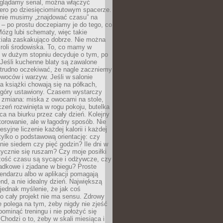
oglądamy serial, można włączyć
iero po dziesięciominutowym spacerze.
 nie musimy „znajdować czasu” na
– po prostu doczepiamy je do tego, co
Mózg lubi schematy, więc takie
ziała zaskakująco dobrze. Nie można
roli środowiska. To, co mamy w
, w dużym stopniu decyduje o tym, po
Jeśli kuchenne blaty są zawalone
 trudno oczekiwać, że nagle zaczniemy
owoców i warzyw. Jeśli w salonie
, a książki chowają się na półkach,
z góry ustawiony. Czasem wystarczy
 zmiana: miska z owocami na stole,
zeń rozwinięta w rogu pokoju, butelka
ca na biurku przez cały dzień. Kolejny
torowanie, ale w łagodny sposób. Nie
syjne liczenie każdej kalorii i każdej
tylko o podstawową orientację: czy
tnie siedem czy pięć godzin? Ile dni w
tycznie się ruszam? Czy moje posiłki
zość czasu są sycące i odżywcze, czy
adkowe i zjadane w biegu? Proste
lendarzu albo w aplikacji pomagają
nd, a nie idealny dzień. Największą
 jednak myślenie, że jak coś
to cały projekt nie ma sensu. Zdrowy
ie polega na tym, żeby nigdy nie zjeść
 pominąć treningu i nie położyć się
Chodzi o to, żeby w skali miesiąca i