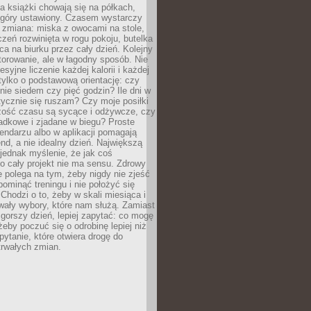
, a książki chowają się na półkach,
z góry ustawiony. Czasem wystarczy
 zmiana: miska z owocami na stole,
zeń rozwinięta w rogu pokoju, butelka
ca na biurku przez cały dzień. Kolejny
torowanie, ale w łagodny sposób. Nie
syjne liczenie każdej kalorii i każdej
tylko o podstawową orientację: czy
tnie siedem czy pięć godzin? Ile dni w
tycznie się ruszam? Czy moje posiłki
zość czasu są sycące i odżywcze, czy
adkowe i zjadane w biegu? Proste
lendarzu albo w aplikacji pomagają
nd, a nie idealny dzień. Największą
 jednak myślenie, że jak coś
to cały projekt nie ma sensu. Zdrowy
ie polega na tym, żeby nigdy nie zjeść
 pominąć treningu i nie położyć się
Chodzi o to, żeby w skali miesiąca i
wały wybory, które nam służą. Zamiast
 gorszy dzień, lepiej zapytać: co mogę
 żeby poczuć się o odrobinę lepiej niż
pytanie, które otwiera drogę do
trwałych zmian.