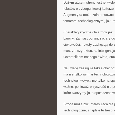
Dużym atutem strony jest jej wiel
tekstów o cyberpunkowej kulturze
Augmentyka może zainteresować z
tematami technologicznymi, jak i 
Charakterystyczne dla strony jest
barwny. Zamiast ograniczać się do
ciekawości. Teksty zachęcają do 
maszyn, czy sztuczna inteligencj
uczestnikiem naszego świata, oraz
Na uwagę zasługuje także obecno
ma nie tylko wymiar technologiczn
technologii wpływa nie tylko na spo
ważne, ponieważ przyszłość nie po
które tworzymy jako społeczeństw
Strona może być interesująca dla 
technologiczne, znajdzie tu treś