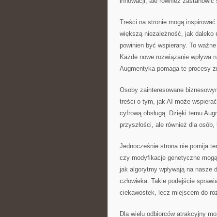
innowacji, ale również zastanowić
Treści na stronie mogą inspirowa
większą niezależność, jak daleko
powinien być wspierany. To ważne 
Każde nowe rozwiązanie wpływa na 
Augmentyka pomaga te procesy z
Osoby zainteresowane biznesowym
treści o tym, jak AI może wspiera
cyfrową obsługą. Dzięki temu Aug
przyszłości, ale również dla osób,
Jednocześnie strona nie pomija tem
czy modyfikacje genetyczne mogą 
jak algorytmy wpływają na nasze d
człowieka. Takie podejście sprawi
ciekawostek, lecz miejscem do ro
Dla wielu odbiorców atrakcyjny mo