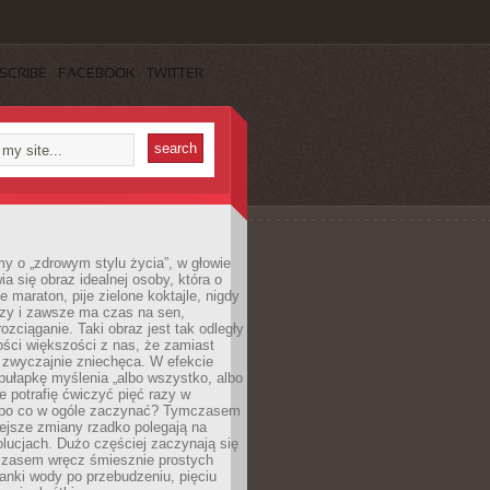
SCRIBE
FACEBOOK
TWITTER
y o „zdrowym stylu życia”, w głowie
ia się obraz idealnej osoby, która o
e maraton, pije zielone koktajle, nigdy
czy i zawsze ma czas na sen,
rozciąganie. Taki obraz jest tak odległy
ści większości z nas, że zamiast
zwyczajnie zniechęca. W efekcie
ułapkę myślenia „albo wszystko, albo
nie potrafię ćwiczyć pięć razy w
o po co w ogóle zaczynać? Tymczasem
ejsze zmiany rzadko polegają na
olucjach. Dużo częściej zaczynają się
czasem wręcz śmiesznie prostych
anki wody po przebudzeniu, pięciu