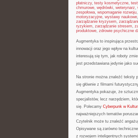
płatniczy
,
testy kosmetyczne
,
tes
chmurowe
,
wędrówki
,
weterynarz
,
zespołowa
,
wspomaganie rozwoju
motoryzacyjne
,
wystawy naukowe
zarządzanie kryzysem
,
zarządzan
ryzykiem
,
zarządzanie stresem
,
z
produktowe
,
zdrowie psychiczne d
Augmentyka to inspirująca przestrz
innowacji oraz jego wpływ na kultu
interesują się tym, jak roboty zmi
jest przedstawiana jedynie jako su
Na stronie można znaleźć teksty 
się głównie z filmami futurystyczn
Augmentyka pokazuje, że sztuczna i
specjalistów, lecz narzędziem, k
się. Polecamy
Cyberpunk w Kultu
najważniejszych tematów poruszan
Czytelnik może tu znaleźć angażuj
Opisywane są zarówno techniczne m
z rozwojem inteligentnych systemó