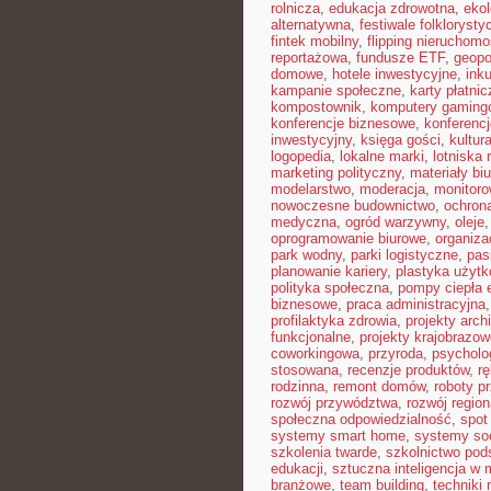
rolnicza
,
edukacja zdrowotna
,
eko
alternatywna
,
festiwale folkloryst
fintek mobilny
,
flipping nieruchomo
reportażowa
,
fundusze ETF
,
geopo
domowe
,
hotele inwestycyjne
,
ink
kampanie społeczne
,
karty płatnic
kompostownik
,
komputery gaming
konferencje biznesowe
,
konferenc
inwestycyjny
,
księga gości
,
kultur
logopedia
,
lokalne marki
,
lotniska 
marketing polityczny
,
materiały bi
modelarstwo
,
moderacja
,
monitoro
nowoczesne budownictwo
,
ochron
medyczna
,
ogród warzywny
,
oleje
oprogramowanie biurowe
,
organiz
park wodny
,
parki logistyczne
,
pas
planowanie kariery
,
plastyka użyt
polityka społeczna
,
pompy ciepła 
biznesowe
,
praca administracyjna
profilaktyka zdrowia
,
projekty arch
funkcjonalne
,
projekty krajobrazow
coworkingowa
,
przyroda
,
psycholog
stosowana
,
recenzje produktów
,
rę
rodzinna
,
remont domów
,
roboty p
rozwój przywództwa
,
rozwój region
społeczna odpowiedzialność
,
spot
systemy smart home
,
systemy so
szkolenia twarde
,
szkolnictwo po
edukacji
,
sztuczna inteligencja w
branżowe
,
team building
,
techniki 