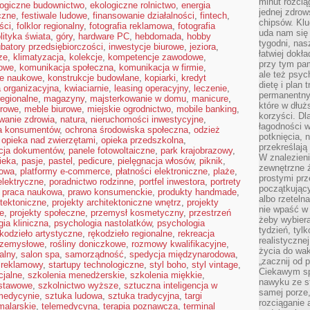
minut rozcią
logiczne budownictwo
,
ekologiczne rolnictwo
,
energia
jednej zdrow
yczne
,
festiwale ludowe
,
finansowanie działalności
,
fintech
,
chipsów. Klu
ści
,
folklor regionalny
,
fotografia reklamowa
,
fotografia
uda nam się
lityka świata
,
góry
,
hardware PC
,
hebdomada
,
hobby
tygodni, nas
ubatory przedsiębiorczości
,
inwestycje biurowe
,
jeziora
,
łatwiej dokł
ze
,
klimatyzacja
,
kolekcje
,
kompetencje zawodowe
,
przy tym pam
owe
,
komunikacja społeczna
,
komunikacja w firmie
,
ale też psyc
je naukowe
,
konstrukcje budowlane
,
kopiarki
,
kredyt
dietę i plan
a organizacyjna
,
kwiaciarnie
,
leasing operacyjny
,
leczenie
,
permanentnym
regionalne
,
magazyny
,
majsterkowanie w domu
,
manicure
,
które w dłuż
urowe
,
meble biurowe
,
miejskie ogrodnictwo
,
mobile banking
,
korzyści. Dl
wanie zdrowia
,
natura
,
nieruchomości inwestycyjne
,
łagodności w
a konsumentów
,
ochrona środowiska społeczna
,
odzież
potknięcia, n
,
opieka nad zwierzętami
,
opieka przedszkolna
,
przekreślają
acja dokumentów
,
panele fotowoltaiczne
,
park krajobrazowy
,
W znalezien
ieka
,
pasje
,
pastel
,
pedicure
,
pielęgnacja włosów
,
piknik
,
zewnętrzne ź
kowa
,
platformy e-commerce
,
płatności elektroniczne
,
plaże
,
prostymi prz
elektryczne
,
poradnictwo rodzinne
,
portfel inwestora
,
portrety
początkując
,
praca naukowa
,
prawo konsumenckie
,
produkty handmade
,
albo rzeteln
itektoniczne
,
projekty architektoniczne wnętrz
,
projekty
nie wpaść w 
e
,
projekty społeczne
,
przemysł kosmetyczny
,
przestrzeń
żeby wybiera
ia kliniczna
,
psychologia nastolatków
,
psychologia
tydzień, tyl
kodzieło artystyczne
,
rękodzieło regionalne
,
rekreacja
realistyczne
rzemysłowe
,
rośliny doniczkowe
,
rozmowy kwalifikacyjne
,
życia do waka
alny
,
salon spa
,
samorządność
,
spedycja międzynarodowa
,
„zacznij od p
 reklamowy
,
startupy technologiczne
,
styl boho
,
styl vintage
,
Ciekawym sp
cjalne
,
szkolenia menedżerskie
,
szkolenia miękkie
,
nawyku ze st
dstawowe
,
szkolnictwo wyższe
,
sztuczna inteligencja w
samej porze
 medycynie
,
sztuka ludowa
,
sztuka tradycyjna
,
targi
rozciąganie 
malarskie
,
telemedycyna
,
terapia poznawcza
,
terminal