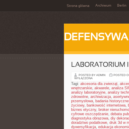
Archiwum
Berlin
Strona główna
DEFENSYWA
LABORATORIUM I
POSTED BY ADMIN
POSTED ON
WYŁĄCZONA
Tagi:
akcesoria dla zwierząt
,
akces
wnętrzarskie
,
akwarele
,
analiza S
analizy laboratoryjne
,
analizy tech
zdrowotne
,
archiwizacja
,
asertywn
przemysłowa
,
badania historyczne
życiowy
,
bankowość internetowa
,
biznes etyczny
,
broker nieruchomo
cyfrowe oszczędzanie
,
debata pub
diagnostyka obrazowa
,
diy dekora
doradztwo podatkowe
,
druk 3d w 
dywersyfikacja
,
edukacja ekonomi