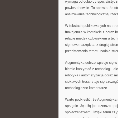
wymaga od odbiorcy specjalistyczn
powierzchownie. To sprawia, że s
analizowania technologicznej rzec
W tekstach publikowanych na stron
funkcjonuje w kontakcie z coraz
relację między człowiekiem a techn
się nowe narzędzia, z drugiej stro
przedstawiania tematu nadaje stro
Augmentyka dobrze wpisuje się w p
biernie korzystać z technologii, a
robotyka i automatyzacja coraz mo
ciekawych treści staje się szczeg
technologiczne komentarze.
Warto podkreślić, że Augmentyka n
sprzęcie. Jej siłą jest szersze spo
społeczeństwem. Dzięki temu czyte