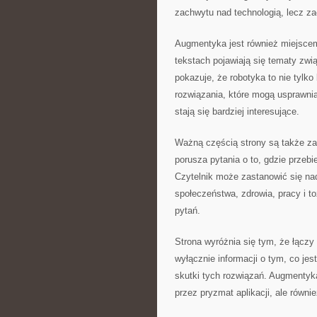
zachwytu nad technologią, lecz za
Augmentyka jest również miejsce
tekstach pojawiają się tematy zwi
pokazuje, że robotyka to nie tylko
rozwiązania, które mogą usprawnia
stają się bardziej interesujące.
Ważną częścią strony są także z
porusza pytania o to, gdzie przeb
Czytelnik może zastanowić się nad
społeczeństwa, zdrowia, pracy i to
pytań.
Strona wyróżnia się tym, że łączy
wyłącznie informacji o tym, co jes
skutki tych rozwiązań. Augmentyka
przez pryzmat aplikacji, ale równi