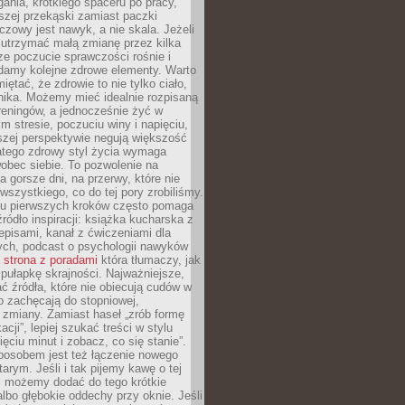
gania, krótkiego spaceru po pracy,
szej przekąski zamiast paczki
czowy jest nawyk, a nie skala. Jeżeli
 utrzymać małą zmianę przez kilka
ze poczucie sprawczości rośnie i
adamy kolejne zdrowe elementy. Warto
iętać, że zdrowie to nie tylko ciało,
hika. Możemy mieć idealnie rozpisaną
 treningów, a jednocześnie żyć w
 stresie, poczuciu winy i napięciu,
szej perspektywie negują większość
atego zdrowy styl życia wymaga
obec siebie. To pozwolenie na
a gorsze dni, na przerwy, które nie
 wszystkiego, co do tej pory zrobiliśmy.
iu pierwszych kroków często pomaga
ródło inspiracji: książka kucharska z
episami, kanał z ćwiczeniami dla
ych, podcast o psychologii nawyków
a
strona z poradami
która tłumaczy, jak
pułapkę skrajności. Najważniejsze,
ć źródła, które nie obiecują cudów w
ko zachęcają do stopniowej,
j zmiany. Zamiast haseł „zrób formę
cji”, lepiej szukać treści w stylu
ięciu minut i zobacz, co się stanie”.
osobem jest też łączenie nowego
arym. Jeśli i tak pijemy kawę o tej
, możemy dodać do tego krótkie
albo głębokie oddechy przy oknie. Jeśli