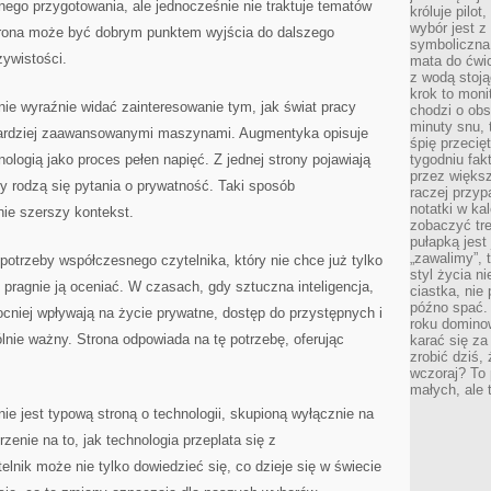
ego przygotowania, ale jednocześnie nie traktuje tematów
króluje pilot
wybór jest 
trona może być dobrym punktem wyjścia do dalszego
symboliczna
zywistości.
mata do ćwic
z wodą stoją
krok to moni
ie wyraźnie widać zainteresowanie tym, jak świat pracy
chodzi o obse
minuty snu, 
 bardziej zaawansowanymi maszynami. Augmentyka opisuje
śpię przecię
ologią jako proces pełen napięć. Z jednej strony pojawiają
tygodniu fak
przez więks
ny rodzą się pytania o prywatność. Taki sposób
raczej przyp
notatki w ka
nie szerszy kontekst.
zobaczyć tre
pułapką jest
„zawalimy”, 
otrzeby współczesnego czytelnika, który nie chce już tylko
styl życia n
le pragnie ją oceniać. W czasach, gdy sztuczna inteligencja,
ciastka, nie
późno spać. 
cniej wpływają na życie prywatne, dostęp do przystępnych i
roku domino
ólnie ważny. Strona odpowiada na tę potrzebę, oferując
karać się za
zrobić dziś,
wczoraj? To 
małych, ale 
ie jest typową stroną o technologii, skupioną wyłącznie na
jrzenie na to, jak technologia przeplata się z
lnik może nie tylko dowiedzieć się, co dzieje się w świecie