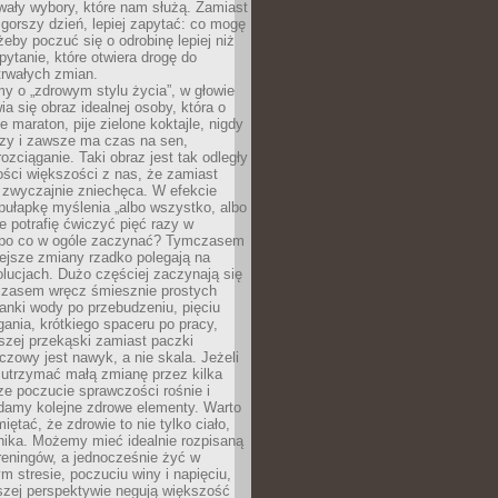
wały wybory, które nam służą. Zamiast
 gorszy dzień, lepiej zapytać: co mogę
 żeby poczuć się o odrobinę lepiej niż
pytanie, które otwiera drogę do
trwałych zmian.
y o „zdrowym stylu życia”, w głowie
ia się obraz idealnej osoby, która o
e maraton, pije zielone koktajle, nigdy
czy i zawsze ma czas na sen,
rozciąganie. Taki obraz jest tak odległy
ści większości z nas, że zamiast
zwyczajnie zniechęca. W efekcie
ułapkę myślenia „albo wszystko, albo
nie potrafię ćwiczyć pięć razy w
o po co w ogóle zaczynać? Tymczasem
ejsze zmiany rzadko polegają na
olucjach. Dużo częściej zaczynają się
czasem wręcz śmiesznie prostych
anki wody po przebudzeniu, pięciu
gania, krótkiego spaceru po pracy,
szej przekąski zamiast paczki
czowy jest nawyk, a nie skala. Jeżeli
 utrzymać małą zmianę przez kilka
ze poczucie sprawczości rośnie i
adamy kolejne zdrowe elementy. Warto
iętać, że zdrowie to nie tylko ciało,
hika. Możemy mieć idealnie rozpisaną
 treningów, a jednocześnie żyć w
 stresie, poczuciu winy i napięciu,
szej perspektywie negują większość