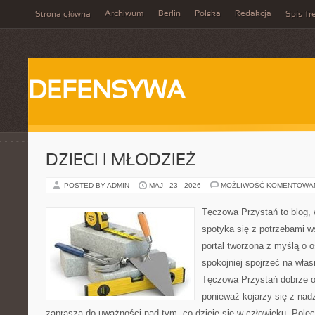
Archiwum
Berlin
Polska
Redakcja
Strona główna
Spis Tr
DEFENSYWA
DZIECI I MŁODZIEŻ
POSTED BY ADMIN
MAJ - 23 - 2026
MOŻLIWOŚĆ KOMENTOWA
Tęczowa Przystań to blog,
spotyka się z potrzebami w
portal tworzona z myślą o 
spokojniej spojrzeć na wła
Tęczowa Przystań dobrze od
ponieważ kojarzy się z nadz
zaprasza do uważności nad tym, co dzieje się w człowieku. Polec