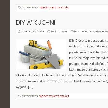
CATEGORIES:
ŚWIĘTA I UROCZYSTOŚCI
DIY W KUCHNI
POSTED BY ADMIN
MAJ - 3 - 2026
MOŻLIWOŚĆ KOMENTOWAN
Bibi Bistro to przestrzeń, k
osobach ceniących dobry s
przedstawia charakter bistr
kulinarne mają być nie tylk
przygotowane z dbałością. 
która może zainteresować k
lokalu z klimatem. Polecam DIY w Kuchni i Zero-waste w kuchni.
z nazwą można odnieść wrażenie, że ten lokal stawia na swobod
wygodą. […]
CATEGORIES:
WODÓR W MOTORYZACJI