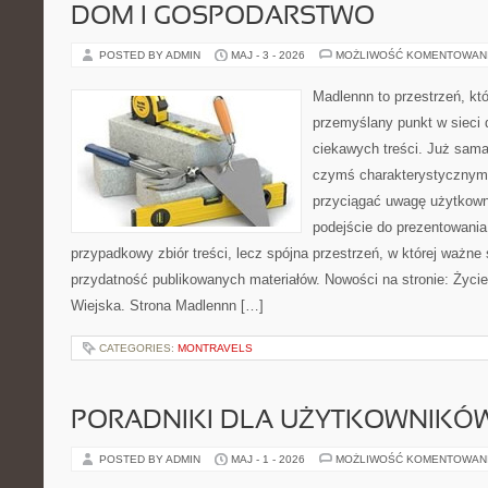
DOM I GOSPODARSTWO
POSTED BY ADMIN
MAJ - 3 - 2026
MOŻLIWOŚĆ KOMENTOWAN
Madlennn to przestrzeń, kt
przemyślany punkt w sieci 
ciekawych treści. Już sama
czymś charakterystycznym,
przyciągać uwagę użytkowni
podejście do prezentowania 
przypadkowy zbiór treści, lecz spójna przestrzeń, w której ważne 
przydatność publikowanych materiałów. Nowości na stronie: Życi
Wiejska. Strona Madlennn […]
CATEGORIES:
MONTRAVELS
PORADNIKI DLA UŻYTKOWNIKÓ
POSTED BY ADMIN
MAJ - 1 - 2026
MOŻLIWOŚĆ KOMENTOWAN