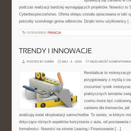
sprawdzą się zarówno w co
podczas realizacji bardziej wymagających projektów. Nowości to Sz
Cyberbezpieczeństwo. Oferta sklepu została opracowana w taki 
potrzeby szerokiego grona odbiorców. Dzięki temu użytkownicy [
CATEGORIES:
FRANCJA
TRENDY I INNOWACJE
POSTED BY ADMIN
MAJ - 4 - 2026
MOŻLIWOŚĆ KOMENTOWAN
Rentdabcar to motoryzacyjn
przygotowany z myślą o oso
zrozumieć rynek motoryzacy
praktycznych tematów zwią
czemu może być codziennym
zarówno dla kierowców, jak i
analizują świat eksploatacji samochodów. To serwis, w którym m
dotyczące różnych aspektów korzystania z auta, od poznawania 
formalności. Nowości na stronie Leasing i Finansowanie […]