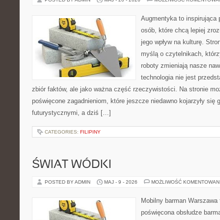
Augmentyka to inspirująca p
osób, które chcą lepiej zro
jego wpływ na kulturę. Stro
myślą o czytelnikach, którzy
roboty zmieniają nasze naw
technologia nie jest przeds
zbiór faktów, ale jako ważna część rzeczywistości. Na stronie m
poświęcone zagadnieniom, które jeszcze niedawno kojarzyły się g
futurystycznymi, a dziś […]
CATEGORIES:
FILIPINY
ŚWIAT WÓDKI
POSTED BY ADMIN
MAJ - 9 - 2026
MOŻLIWOŚĆ KOMENTOWAN
Mobilny barman Warszawa 
poświęcona obsłudze barma