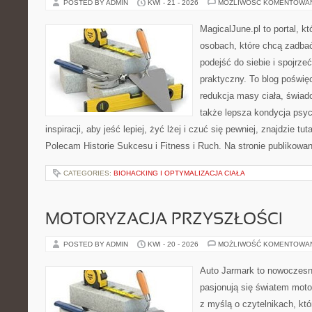
POSTED BY ADMIN
KWI - 21 - 2026
MOŻLIWOŚĆ KOMENTOWA
MagicalJune.pl to portal, k
osobach, które chcą zadba
podejść do siebie i spojrze
praktyczny. To blog poświę
redukcja masy ciała, świad
także lepsza kondycja psyc
inspiracji, aby jeść lepiej, żyć lżej i czuć się pewniej, znajdzie 
Polecam Historie Sukcesu i Fitness i Ruch. Na stronie publikowa
CATEGORIES:
BIOHACKING I OPTYMALIZACJA CIAŁA
MOTORYZACJA PRZYSZŁOŚCI
POSTED BY ADMIN
KWI - 20 - 2026
MOŻLIWOŚĆ KOMENTOWA
Auto Jarmark to nowoczesna
pasjonują się światem moto
z myślą o czytelnikach, kt