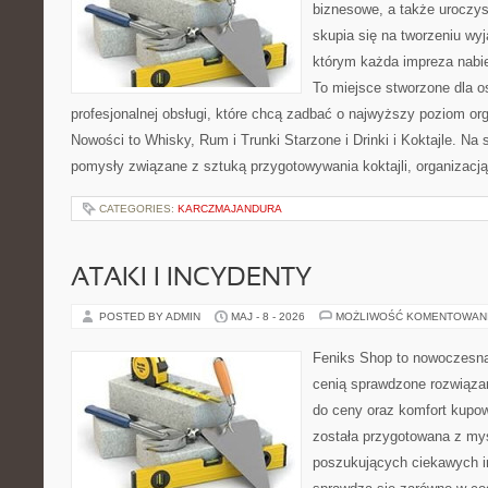
biznesowe, a także uroczys
skupia się na tworzeniu wyj
którym każda impreza nabie
To miejsce stworzone dla 
profesjonalnej obsługi, które chcą zadbać o najwyższy poziom o
Nowości to Whisky, Rum i Trunki Starzone i Drinki i Koktajle. Na
pomysły związane z sztuką przygotowywania koktajli, organizacj
CATEGORIES:
KARCZMAJANDURA
ATAKI I INCYDENTY
POSTED BY ADMIN
MAJ - 8 - 2026
MOŻLIWOŚĆ KOMENTOWAN
Feniks Shop to nowoczesna 
cenią sprawdzone rozwiązan
do ceny oraz komfort kupow
została przygotowana z my
poszukujących ciekawych in