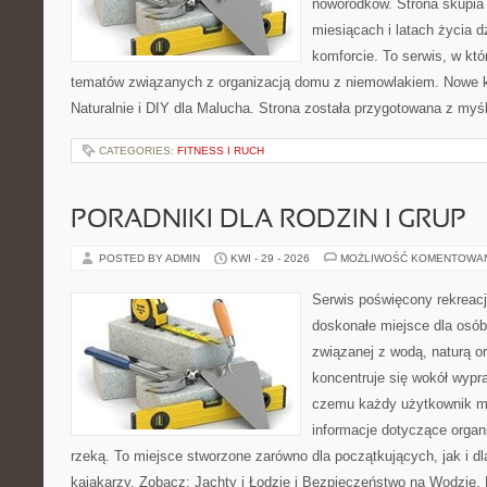
noworodków. Strona skupia 
miesiącach i latach życia 
komforcie. To serwis, w kt
tematów związanych z organizacją domu z niemowlakiem. Nowe kat
Naturalnie i DIY dla Malucha. Strona została przygotowana z myś
CATEGORIES:
FITNESS I RUCH
PORADNIKI DLA RODZIN I GRUP
POSTED BY ADMIN
KWI - 29 - 2026
MOŻLIWOŚĆ KOMENTOWA
Serwis poświęcony rekreacj
doskonałe miejsce dla osób
związanej z wodą, naturą o
koncentruje się wokół wypr
czemu każdy użytkownik m
informacje dotyczące organ
rzeką. To miejsce stworzone zarówno dla początkujących, jak i 
kajakarzy. Zobacz: Jachty i Łodzie i Bezpieczeństwo na Wodzie.