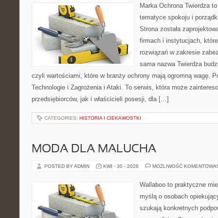
Marka Ochrona Twierdza to 
tematyce spokoju i porządk
Strona została zaprojektow
firmach i instytucjach, kt
rozwiązań w zakresie zabez
sama nazwa Twierdza budzi 
czyli wartościami, które w branży ochrony mają ogromną wagę.
Technologie i Zagrożenia i Ataki. To serwis, która może zaintere
przedsiębiorców, jak i właścicieli posesji, dla […]
CATEGORIES:
HISTORIA I CIEKAWOSTKI
MODA DLA MALUCHA
POSTED BY ADMIN
KWI - 30 - 2026
MOŻLIWOŚĆ KOMENTOWA
Wallaboo to praktyczne mie
myślą o osobach opiekujący
szukają konkretnych podpo