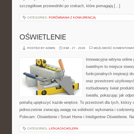
szczegółowe przewodniki po rzekach, które pomagają […]
CATEGORIES:
PORÓWNANIA Z KONKURENCJĄ
OŚWIETLENIE
POSTED BY ADMIN
KWI - 27 - 2026
MOŻLIWOŚĆ KOMENTOWA
Innowacyjna witryna onlin
świetlnym to miejsce stwor
funkcjonalnych inspiracji d
oraz przestrzeni użytkowyc
rozbudowany świat produkt
światła, pokazując jak odp
potrafią upiększyć każde wnętrze. To przestrzeń dla tych, którzy 
jednocześnie zwracają uwagę na solidność wykonania i codzienny
Polecam: Oświetlenie i Smart Home i Inteligentne Oświetlenie. N
CATEGORIES:
LATAJACACHOLERA