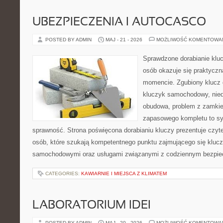
UBEZPIECZENIA I AUTOCASCO
POSTED BY ADMIN
MAJ - 21 - 2026
MOŻLIWOŚĆ KOMENTOWA
Sprawdzone dorabianie klucz
osób okazuje się praktycz
momencie. Zgubiony klucz 
kluczyk samochodowy, niedz
obudowa, problem z zamkie
zapasowego kompletu to syt
sprawność. Strona poświęcona dorabianiu kluczy prezentuje czyte
osób, które szukają kompetentnego punktu zajmującego się kluc
samochodowymi oraz usługami związanymi z codziennym bezpie
CATEGORIES:
KAWIARNIE I MIEJSCA Z KLIMATEM
LABORATORIUM IDEI
POSTED BY ADMIN
MAJ - 20 - 2026
MOŻLIWOŚĆ KOMENTOWA