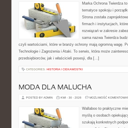
Marka Ochrona Twierdza to 
tematyce spokoju i porządk
Strona została zaprojektow
firmach i instytucjach, kt
rozwiązań w zakresie zabez
sama nazwa Twierdza budzi 
czyli wartościami, które w branży ochrony mają ogromną wagę.
Technologie i Zagrożenia i Ataki. To serwis, która może zaintere
przedsiębiorców, jak i właścicieli posesji, dla […]
CATEGORIES:
HISTORIA I CIEKAWOSTKI
MODA DLA MALUCHA
POSTED BY ADMIN
KWI - 30 - 2026
MOŻLIWOŚĆ KOMENTOWA
Wallaboo to praktyczne mie
myślą o osobach opiekujący
szukają konkretnych podpo