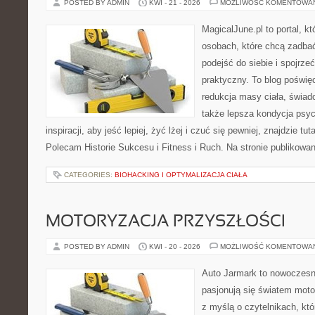
POSTED BY ADMIN
KWI - 21 - 2026
MOŻLIWOŚĆ KOMENTOWA
MagicalJune.pl to portal, k
osobach, które chcą zadba
podejść do siebie i spojrze
praktyczny. To blog poświę
redukcja masy ciała, świad
także lepsza kondycja psyc
inspiracji, aby jeść lepiej, żyć lżej i czuć się pewniej, znajdzie 
Polecam Historie Sukcesu i Fitness i Ruch. Na stronie publikowa
CATEGORIES:
BIOHACKING I OPTYMALIZACJA CIAŁA
MOTORYZACJA PRZYSZŁOŚCI
POSTED BY ADMIN
KWI - 20 - 2026
MOŻLIWOŚĆ KOMENTOWA
Auto Jarmark to nowoczesna
pasjonują się światem moto
z myślą o czytelnikach, kt