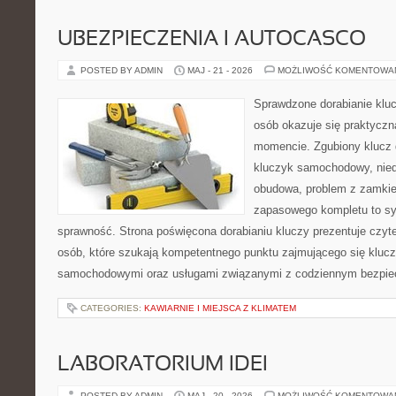
UBEZPIECZENIA I AUTOCASCO
POSTED BY ADMIN
MAJ - 21 - 2026
MOŻLIWOŚĆ KOMENTOWA
Sprawdzone dorabianie klucz
osób okazuje się praktycz
momencie. Zgubiony klucz 
kluczyk samochodowy, niedz
obudowa, problem z zamkie
zapasowego kompletu to syt
sprawność. Strona poświęcona dorabianiu kluczy prezentuje czyte
osób, które szukają kompetentnego punktu zajmującego się kluc
samochodowymi oraz usługami związanymi z codziennym bezpie
CATEGORIES:
KAWIARNIE I MIEJSCA Z KLIMATEM
LABORATORIUM IDEI
POSTED BY ADMIN
MAJ - 20 - 2026
MOŻLIWOŚĆ KOMENTOWA