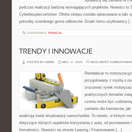
sprawdzą się zarówno w co
podczas realizacji bardziej wymagających projektów. Nowości to Sz
Cyberbezpieczeństwo. Oferta sklepu została opracowana w taki 
potrzeby szerokiego grona odbiorców. Dzięki temu użytkownicy [
CATEGORIES:
FRANCJA
TRENDY I INNOWACJE
POSTED BY ADMIN
MAJ - 4 - 2026
MOŻLIWOŚĆ KOMENTOWAN
Rentdabcar to motoryzacyjn
przygotowany z myślą o oso
zrozumieć rynek motoryzacy
praktycznych tematów zwią
czemu może być codziennym
zarówno dla kierowców, jak i
analizują świat eksploatacji samochodów. To serwis, w którym m
dotyczące różnych aspektów korzystania z auta, od poznawania 
formalności. Nowości na stronie Leasing i Finansowanie […]