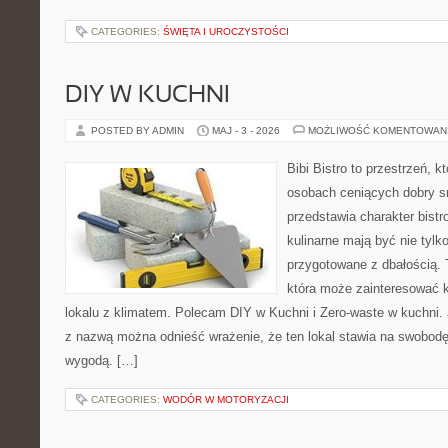
CATEGORIES:
ŚWIĘTA I UROCZYSTOŚCI
DIY W KUCHNI
POSTED BY ADMIN
MAJ - 3 - 2026
MOŻLIWOŚĆ KOMENTOWAN
Bibi Bistro to przestrzeń, k
osobach ceniących dobry s
przedstawia charakter bistr
kulinarne mają być nie tylk
przygotowane z dbałością. 
która może zainteresować k
lokalu z klimatem. Polecam DIY w Kuchni i Zero-waste w kuchni.
z nazwą można odnieść wrażenie, że ten lokal stawia na swobod
wygodą. […]
CATEGORIES:
WODÓR W MOTORYZACJI