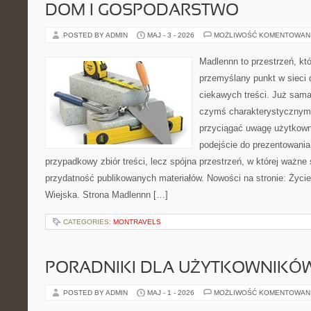
DOM I GOSPODARSTWO
POSTED BY ADMIN
MAJ - 3 - 2026
MOŻLIWOŚĆ KOMENTOWAN
Madlennn to przestrzeń, kt
przemyślany punkt w sieci 
ciekawych treści. Już sama
czymś charakterystycznym,
przyciągać uwagę użytkowni
podejście do prezentowania 
przypadkowy zbiór treści, lecz spójna przestrzeń, w której ważne 
przydatność publikowanych materiałów. Nowości na stronie: Życi
Wiejska. Strona Madlennn […]
CATEGORIES:
MONTRAVELS
PORADNIKI DLA UŻYTKOWNIKÓ
POSTED BY ADMIN
MAJ - 1 - 2026
MOŻLIWOŚĆ KOMENTOWAN