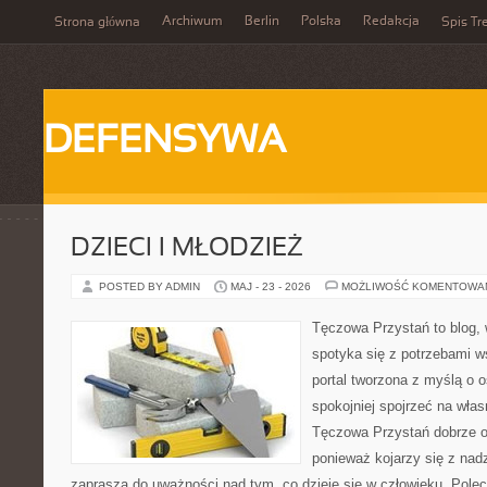
Archiwum
Berlin
Polska
Redakcja
Strona główna
Spis Tr
DEFENSYWA
DZIECI I MŁODZIEŻ
POSTED BY ADMIN
MAJ - 23 - 2026
MOŻLIWOŚĆ KOMENTOWA
Tęczowa Przystań to blog,
spotyka się z potrzebami w
portal tworzona z myślą o 
spokojniej spojrzeć na wła
Tęczowa Przystań dobrze od
ponieważ kojarzy się z nadz
zaprasza do uważności nad tym, co dzieje się w człowieku. Polec