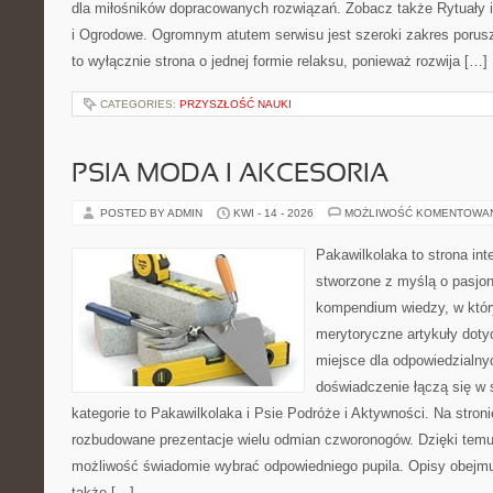
dla miłośników dopracowanych rozwiązań. Zobacz także Rytuały 
i Ogrodowe. Ogromnym atutem serwisu jest szeroki zakres porusz
to wyłącznie strona o jednej formie relaksu, ponieważ rozwija […]
CATEGORIES:
PRZYSZŁOŚĆ NAUKI
PSIA MODA I AKCESORIA
POSTED BY ADMIN
KWI - 14 - 2026
MOŻLIWOŚĆ KOMENTOWA
Pakawilkolaka to strona int
stworzone z myślą o pasjon
kompendium wiedzy, w któr
merytoryczne artykuły doty
miejsce dla odpowiedzialny
doświadczenie łączą się w 
kategorie to Pakawilkolaka i Psie Podróże i Aktywności. Na stro
rozbudowane prezentacje wielu odmian czworonogów. Dzięki tem
możliwość świadomie wybrać odpowiedniego pupila. Opisy obejmu
także […]