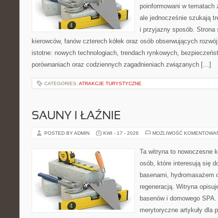
poinformowani w tematach 
ale jednocześnie szukają t
i przyjazny sposób. Strona 
kierowców, fanów czterech kółek oraz osób obserwujących rozwój
istotne: nowych technologiach, trendach rynkowych, bezpieczeństw
porównaniach oraz codziennych zagadnieniach związanych […]
CATEGORIES:
ATRAKCJE TURYSTYCZNE
SAUNY I ŁAŹNIE
POSTED BY ADMIN
KWI - 17 - 2026
MOŻLIWOŚĆ KOMENTOWA
Ta witryna to nowoczesne k
osób, które interesują się
basenami, hydromasażem o
regeneracją. Witryna opisuje
basenów i domowego SPA. 
merytoryczne artykuły dla 