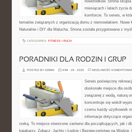
noworodków. Strona skupia 
miesiącach i latach życia 
komforcie. To serwis, w kt
tematów związanych z organizacją domu z niemowlakiem. Nowe kat
Naturalnie i DIY dla Malucha. Strona została przygotowana z myś
CATEGORIES:
FITNESS I RUCH
PORADNIKI DLA RODZIN I GRUP
POSTED BY ADMIN
KWI - 29 - 2026
MOŻLIWOŚĆ KOMENTOWA
Serwis poświęcony rekreacj
doskonałe miejsce dla osób
związanej z wodą, naturą o
koncentruje się wokół wypr
czemu każdy użytkownik m
informacje dotyczące organ
rzeką. To miejsce stworzone zarówno dla początkujących, jak i 
kajakarzy. Zobacz: Jachty i Łodzie i Bezpieczeństwo na Wodzie.