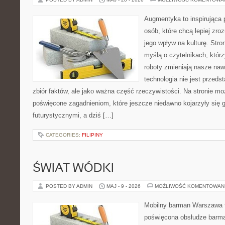
Augmentyka to inspirująca p
osób, które chcą lepiej zro
jego wpływ na kulturę. Stro
myślą o czytelnikach, którzy
roboty zmieniają nasze naw
technologia nie jest przeds
zbiór faktów, ale jako ważna część rzeczywistości. Na stronie m
poświęcone zagadnieniom, które jeszcze niedawno kojarzyły się g
futurystycznymi, a dziś […]
CATEGORIES:
FILIPINY
ŚWIAT WÓDKI
POSTED BY ADMIN
MAJ - 9 - 2026
MOŻLIWOŚĆ KOMENTOWAN
Mobilny barman Warszawa 
poświęcona obsłudze barma