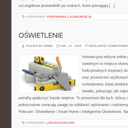
szczegółowe przewodniki po rzekach, które pomagają […]
CATEGORIES:
PORÓWNANIA Z KONKURENCJĄ
OŚWIETLENIE
POSTED BY ADMIN
KWI - 27 - 2026
MOŻLIWOŚĆ KOMENTOWA
Innowacyjna witryna onlin
świetlnym to miejsce stwor
funkcjonalnych inspiracji d
oraz przestrzeni użytkowyc
rozbudowany świat produkt
światła, pokazując jak odp
potrafią upiększyć każde wnętrze. To przestrzeń dla tych, którzy 
jednocześnie zwracają uwagę na solidność wykonania i codzienny
Polecam: Oświetlenie i Smart Home i Inteligentne Oświetlenie. N
CATEGORIES:
LATAJACACHOLERA