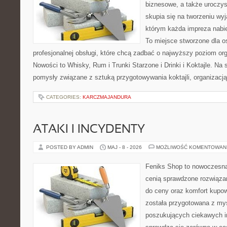
biznesowe, a także uroczys
skupia się na tworzeniu wyj
którym każda impreza nabie
To miejsce stworzone dla 
profesjonalnej obsługi, które chcą zadbać o najwyższy poziom o
Nowości to Whisky, Rum i Trunki Starzone i Drinki i Koktajle. Na
pomysły związane z sztuką przygotowywania koktajli, organizacj
CATEGORIES:
KARCZMAJANDURA
ATAKI I INCYDENTY
POSTED BY ADMIN
MAJ - 8 - 2026
MOŻLIWOŚĆ KOMENTOWAN
Feniks Shop to nowoczesna 
cenią sprawdzone rozwiązan
do ceny oraz komfort kupow
została przygotowana z my
poszukujących ciekawych in