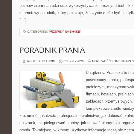
poznawaniem narzędzi oraz wykorzystywaniem różnych technik kr
internetowy poradnik, który pokazuje, że szycie może być nie ty
[…]
CATEGORIES:
PRZEPISY NA SHAKE'I
PORADNIK PRANIA
POSTED BY ADMIN
CZE - 4 - 2026
MOŻLIWOŚĆ KOMENTOWAN
Urządzenia Pralnicze to br
poświęcony praniu, profes
pralniczym, maszynom wy
firmach, hotelach, pralniac
zakładach przemysłowych. 
kompleksowe źródło wiedzy 
zrozumieć, jak działa profesjonalne pralnictwo, jak dobierać pralni
suszarek, jak pielęgnować tkaniny, jak usuwać plamy i jak organ
prania. To miejsce, w którym użytkowe informacje łączą się z tema