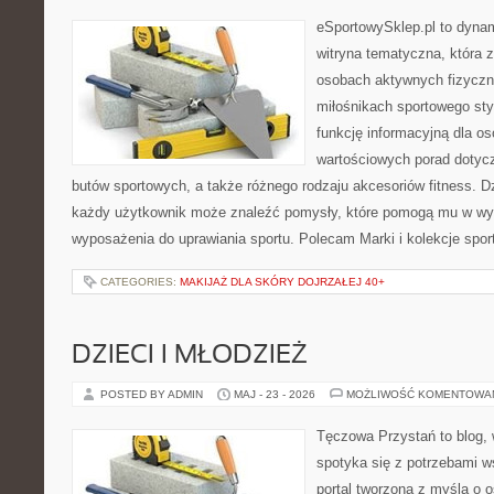
eSportowySklep.pl to dynam
witryna tematyczna, która 
osobach aktywnych fizyczn
miłośnikach sportowego sty
funkcję informacyjną dla o
wartościowych porad dotyc
butów sportowych, a także różnego rodzaju akcesoriów fitness. Dzi
każdy użytkownik może znaleźć pomysły, które pomogą mu w wy
wyposażenia do uprawiania sportu. Polecam Marki i kolekcje sport
CATEGORIES:
MAKIJAŻ DLA SKÓRY DOJRZAŁEJ 40+
DZIECI I MŁODZIEŻ
POSTED BY ADMIN
MAJ - 23 - 2026
MOŻLIWOŚĆ KOMENTOWA
Tęczowa Przystań to blog,
spotyka się z potrzebami w
portal tworzona z myślą o 