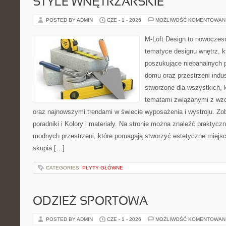
STYLE WNĘTRZARSKIE
POSTED BY ADMIN
CZE - 1 - 2026
MOŻLIWOŚĆ KOMENTOWAN
M-Loft Design to nowoczes
tematyce designu wnętrz, kt
poszukujące niebanalnych 
domu oraz przestrzeni indus
stworzone dla wszystkich, k
tematami związanymi z wzo
oraz najnowszymi trendami w świecie wyposażenia i wystroju. Z
poradniki i Kolory i materiały. Na stronie można znaleźć praktycz
modnych przestrzeni, które pomagają stworzyć estetyczne miejsc
skupia […]
CATEGORIES:
PŁYTY GŁÓWNE
ODZIEŻ SPORTOWA
POSTED BY ADMIN
CZE - 1 - 2026
MOŻLIWOŚĆ KOMENTOWAN