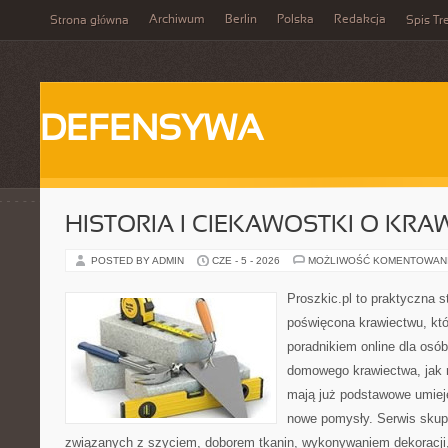
Archiwum
Berlin
Polska
Redakcja
Strona główna
Spis Tr
DEFENSYWA
HISTORIA I CIEKAWOSTKI O KRA
POSTED BY ADMIN
CZE - 5 - 2026
MOŻLIWOŚĆ KOMENTOWAN
Proszkic.pl to praktyczna s
poświęcona krawiectwu, któ
poradnikiem online dla osó
domowego krawiectwa, jak r
mają już podstawowe umiej
nowe pomysły. Serwis skupi
związanych z szyciem, doborem tkanin, wykonywaniem dekoracji,