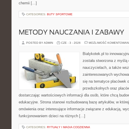
chemii […]
CATEGORIES:
BUTY SPORTOWE
METODY NAUCZANIA I ZABAWY
POSTED BY ADMIN
CZE - 3 - 2026
MOŻLIWOŚĆ KOMENTOWAN
Bialykotek.pl to innowacyjn
została stworzona z myślą
nauczycielach, a także ws
zainteresowanych wychowan
się na tematyce placówek 
przedszkolnych oraz placó
dostarczając wartościowych informacji dla osób, które chcą bud
edukacyjne. Strona stanowi rozbudowaną bazę artykułów, w które
omówienia oraz interesujące informacje związane z edukacją, w
funkcjonowaniem dzieci na różnych […]
CATEGORIES:
RYTUAŁY I MAGIA CODZIENNA