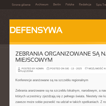
Archiwum
Berlin
Polska
Redakcja
Strona główna
Spis Tr
DEFENSYWA
ZEBRANIA ORGANIZOWANE SĄ N
MIEJSCOWYM
POSTED BY ADMIN
POSTED ON SIE - 13 - 2025
MOŻLIWOŚĆ 
WYŁĄCZONA
Konferencje aranżowane są na szczeblu regionalnym
Zebrania aranżowane są na szczeblu lokalnym, narodowym, a naw
których uczestnicy zjeżdżają się z pełnego świata. Niestety nie
zawsze może sobie pozwolić na udział w takich spotkaniach. Z r