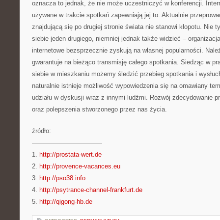
oznacza to jednak, że nie może uczestniczyć w konferencji. Intern
używane w trakcie spotkań zapewniają jej to. Aktualnie przeprow
znajdującą się po drugiej stronie świata nie stanowi kłopotu. Nie 
siebie jeden drugiego, niemniej jednak także widzieć – organizacja
internetowe bezsprzecznie zyskują na własnej popularności. Nale
gwarantuje na bieżąco transmisję całego spotkania. Siedząc w pra
siebie w mieszkaniu możemy śledzić przebieg spotkania i wysłu
naturalnie istnieje możliwość wypowiedzenia się na omawiany te
udziału w dyskusji wraz z innymi ludźmi. Rozwój zdecydowanie pr
oraz polepszenia stworzonego przez nas życia.
źródło:
———————————
1.
http://prostata-wert.de
2.
http://provence-vacances.eu
3.
http://pso38.info
4.
http://psytrance-channel-frankfurt.de
5.
http://qigong-hb.de