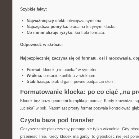
Szybkie fakty:
Najważniejszy efekt:
łatwiejsza symetria.
Najczęstsza pomyłka:
praca na krzywym klocku.
Co minimalizuje ryzyko:
kontrola formatu.
Odpowiedź w skrócie:
Najbezpieczniej zaczyna się od formatu, osi i mocowania, do
Format:
klocek „nie ucieka” w symetrii.
Włókna:
unikanie konfliktu z włóknem.
Stabilizacja:
brak drgań i pewne podparcie dłoni.
Formatowanie klocka: po co ciąć „na pr
Klocek bez bazy geometrii komplikuje pomiar. Kiedy krawędzie są
„ucieka” w bok. Natomiast prosty format pozwala kontrolować głę
Czysta baza pod transfer
Oczyszczenie płaszczyzny pomaga nie tylko wizualnie. Gdy płaszc
przenieść linie. Kiedy klocek ma garby, to głębokość nie jest por