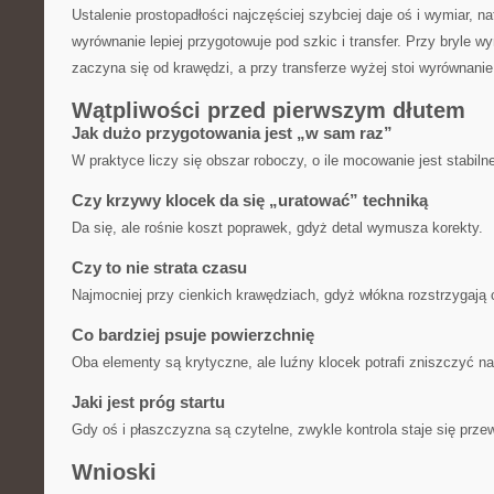
Ustalenie prostopadłości najczęściej szybciej daje oś i wymiar, na
wyrównanie lepiej przygotowuje pod szkic i transfer. Przy bryle 
zaczyna się od krawędzi, a przy transferze wyżej stoi wyrównanie
Wątpliwości przed pierwszym dłutem
Jak dużo przygotowania jest „w sam raz”
W praktyce liczy się obszar roboczy, o ile mocowanie jest stabiln
Czy krzywy klocek da się „uratować” techniką
Da się, ale rośnie koszt poprawek, gdyż detal wymusza korekty.
Czy to nie strata czasu
Najmocniej przy cienkich krawędziach, gdyż włókna rozstrzygają 
Co bardziej psuje powierzchnię
Oba elementy są krytyczne, ale luźny klocek potrafi zniszczyć na
Jaki jest próg startu
Gdy oś i płaszczyzna są czytelne, zwykle kontrola staje się prze
Wnioski