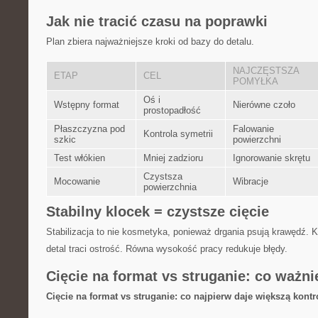
Jak nie tracić czasu na poprawki
Plan zbiera najważniejsze kroki od bazy do detalu.
NAJCZĘSTSZA
ETAP
CEL
POMYŁKA
Oś i
Wstępny format
Nierówne czoło
prostopadłość
Płaszczyzna pod
Falowanie
Kontrola symetrii
szkic
powierzchni
Test włókien
Mniej zadzioru
Ignorowanie skrętu
Czystsza
Mocowanie
Wibracje
powierzchnia
Stabilny klocek = czystsze cięcie
Stabilizacja to nie kosmetyka, ponieważ drgania psują krawędź. Ki
detal traci ostrość. Równa wysokość pracy redukuje błędy.
Cięcie na format vs struganie: co ważni
Cięcie na format vs struganie: co najpierw daje większą kontr