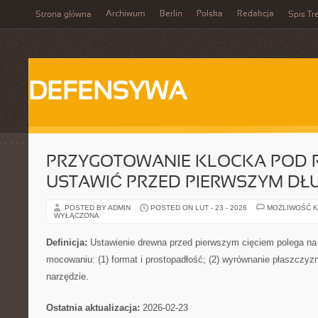
Archiwum
Berlin
Polska
Redakcja
Strona główna
Spis Tr
DEFENSYWA
PRZYGOTOWANIE KLOCKA POD R
USTAWIĆ PRZED PIERWSZYM DŁ
POSTED BY ADMIN
POSTED ON LUT - 23 - 2026
MOŻLIWOŚĆ 
WYŁĄCZONA
Definicja:
Ustawienie drewna przed pierwszym cięciem polega na 
mocowaniu: (1) format i prostopadłość; (2) wyrównanie płaszczyzn i
narzędzie.
Ostatnia aktualizacja:
2026-02-23