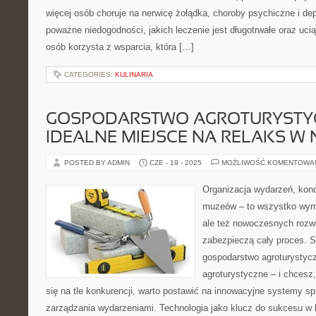
więcej osób choruje na nerwicę żołądka, choroby psychiczne i de
poważne niedogodności, jakich leczenie jest długotrwałe oraz uci
osób korzysta z wsparcia, która […]
CATEGORIES:
KULINARIA
GOSPODARSTWO AGROTURYSTY
IDEALNE MIEJSCE NA RELAKS W 
POSTED BY ADMIN
CZE - 19 - 2025
MOŻLIWOŚĆ KOMENTOWA
Organizacja wydarzeń, kon
muzeów – to wszystko wyma
ale też nowoczesnych rozwią
zabezpieczą cały proces. S
gospodarstwo agroturystycz
agroturystyczne – i chcesz,
się na tle konkurencji, warto postawić na innowacyjne systemy sp
zarządzania wydarzeniami. Technologia jako klucz do sukcesu w b