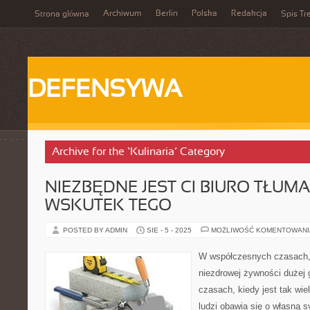
Archiwum
Berlin
Polska
Redakcja
Strona główna
Spis Tr
DEFENSYWA
Archive for the ‘Kulinaria’ Category
NIEZBĘDNE JEST CI BIURO TŁUM
WSKUTEK TEGO
POSTED BY ADMIN
SIE - 5 - 2025
MOŻLIWOŚĆ KOMENTOWAN
W współczesnych czasach, k
niezdrowej żywności dużej
czasach, kiedy jest tak wie
ludzi obawia się o własną s