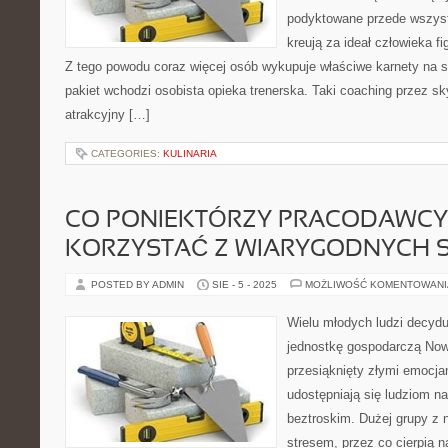
podyktowane przede wszys
kreują za ideał człowieka fi
Z tego powodu coraz więcej osób wykupuje właściwe karnety na s
pakiet wchodzi osobista opieka trenerska. Taki coaching przez sk
atrakcyjny […]
CATEGORIES:
KULINARIA
CO PONIEKTÓRZY PRACODAWCY 
KORZYSTAĆ Z WIARYGODNYCH 
POSTED BY ADMIN
SIE - 5 - 2025
MOŻLIWOŚĆ KOMENTOWAN
Wielu młodych ludzi decydu
jednostkę gospodarczą Now
przesiąknięty złymi emocjam
udostępniają się ludziom 
beztroskim. Dużej grupy z 
stresem, przez co cierpią n