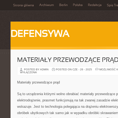
Archiwum
Berlin
Polska
Redakcja
Strona główna
Spis Tr
DEFENSYWA
MATERIAŁY PRZEWODZĄCE PRĄ
POSTED BY ADMIN
POSTED ON CZE - 26 - 2025
MOŻLIWOŚĆ 
WYŁĄCZONA
Materiały przewodzące prąd
Są to urządzenia którymi wolno obrabiać materiały przewodzące pr
elektrodrążenie, prasmet funkcjonują na tak zwanej zasadzie ele
wskazuje. Jest to technologia polegająca na drążeniu elektroeroz
obróbek ubytkowych tak samo jak w wypadku obróbki skrawaniem