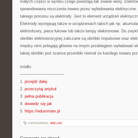
małych części w wyniku czego powstają tak zwane wióry. Elektrod
spowodowania niszczenia towaru przez wyładowania elektryczne
takiego procesu są elektrody. Jest to element urządzeń elektryc
Elektrody występują także w urządzeniach takich jak np. akumula
elektrolizery, piece łukowe lub także lampy elektronowe. Do zw
obróbki elektroerozyjnej zaliczane są obróbki impulsowe oraz ele
między nimi polegają głównie na innym przebiegiem wyładowań el
takiej obróbki jest szansa przeróbki niemal że każdego towaru p
źródło:
———————————
1.
przejdź dalej
2.
przeczytaj artykuł
3.
pełna publikacja
4.
dowiedz się jak
5.
https://edusimare.pl
CATEGORIES:
MIELNO