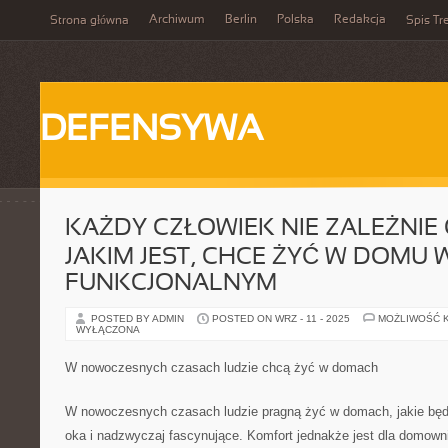
Archiwum
Berlin
Polska
Redakcja
Strona główna
Spis Tr
DEFENSYWA
KAŻDY CZŁOWIEK NIE ZALEŻNIE
JAKIM JEST, CHCE ŻYĆ W DOMU
FUNKCJONALNYM
POSTED BY ADMIN
POSTED ON WRZ - 11 - 2025
MOŻLIWOŚĆ 
WYŁĄCZONA
W nowoczesnych czasach ludzie chcą żyć w domach
W nowoczesnych czasach ludzie pragną żyć w domach, jakie będ
oka i nadzwyczaj fascynujące. Komfort jednakże jest dla domow