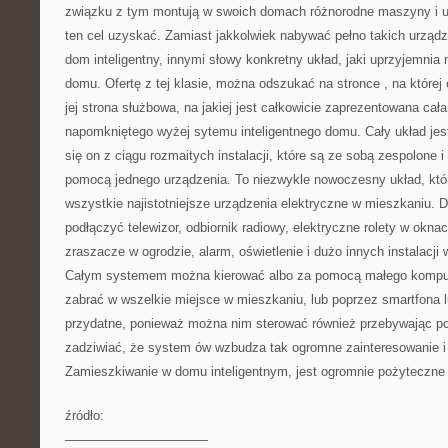
związku z tym montują w swoich domach różnorodne maszyny i uk
ten cel uzyskać. Zamiast jakkolwiek nabywać pełno takich urząd
dom inteligentny, innymi słowy konkretny układ, jaki uprzyjemni
domu. Ofertę z tej klasie, można odszukać na stronce
, na której
jej strona służbowa, na jakiej jest całkowicie zaprezentowana cał
napomkniętego wyżej sytemu inteligentnego domu. Cały układ jest
się on z ciągu rozmaitych instalacji, które są ze sobą zespolone 
pomocą jednego urządzenia. To niezwykle nowoczesny układ, któ
wszystkie najistotniejsze urządzenia elektryczne w mieszkaniu. 
podłączyć telewizor, odbiornik radiowy, elektryczne rolety w okn
zraszacze w ogrodzie, alarm, oświetlenie i dużo innych instalacji
Całym systemem można kierować albo za pomocą małego kompute
zabrać w wszelkie miejsce w mieszkaniu, lub poprzez smartfona lu
przydatne, ponieważ można nim sterować również przebywając p
zadziwiać, że system ów wzbudza tak ogromne zainteresowanie i
Zamieszkiwanie w domu inteligentnym, jest ogromnie pożyteczne 
źródło:
———————————