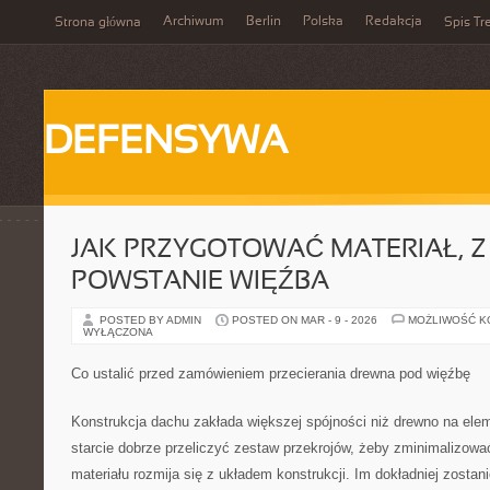
Archiwum
Berlin
Polska
Redakcja
Strona główna
Spis Tr
DEFENSYWA
JAK PRZYGOTOWAĆ MATERIAŁ, 
POWSTANIE WIĘŹBA
POSTED BY ADMIN
POSTED ON MAR - 9 - 2026
MOŻLIWOŚĆ 
WYŁĄCZONA
Co ustalić przed zamówieniem przecierania drewna pod więźbę
Konstrukcja dachu zakłada większej spójności niż drewno na ele
starcie dobrze przeliczyć zestaw przekrojów, żeby zminimalizować
materiału rozmija się z układem konstrukcji. Im dokładniej zostan