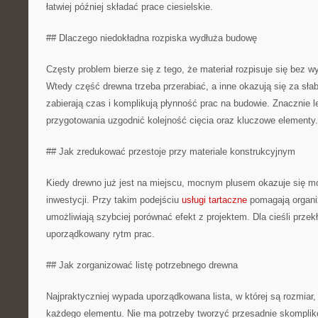
łatwiej później składać prace ciesielskie.
## Dlaczego niedokładna rozpiska wydłuża budowę
Częsty problem bierze się z tego, że materiał rozpisuje się bez w
Wtedy część drewna trzeba przerabiać, a inne okazują się za słab
zabierają czas i komplikują płynność prac na budowie. Znacznie le
przygotowania uzgodnić kolejność cięcia oraz kluczowe elementy.
## Jak zredukować przestoje przy materiale konstrukcyjnym
Kiedy drewno już jest na miejscu, mocnym plusem okazuje się mo
inwestycji. Przy takim podejściu
usługi tartaczne
pomagają organiz
umożliwiają szybciej porównać efekt z projektem. Dla cieśli przekł
uporządkowany rytm prac.
## Jak zorganizować listę potrzebnego drewna
Najpraktyczniej wypada uporządkowana lista, w której są rozmiar,
każdego elementu. Nie ma potrzeby tworzyć przesadnie skomplik