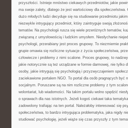
przyszłości. Istnieje mnóstwo ciekawych przedmiotów, jakie powi
ma swoje zalety, dlatego że jest wartościowy dla społeczeństwa.
dużo młodych ludzi decyduje się na studiowanie przedmiotu jakim 
niezwykle intrygujący przedmiot, który zaintryguje swoją złożonoś
tematów. Na psychologii rusza się wiele przeróżnych tematów, k
związaną z umysłowością i ludzkim umysłem. Niesłychanie niejed
psychologii, przerabiany jest proces grupowy. To niezmiernie prak
grupie omawia się rozliczne sytuacje z życia społeczeństwa, prz
człowiecze i problemy z nimi scalone. Proces grupowy, to nadzwy
jakie notorycznie są też urządzane w formie darmowej, nie tylko 
osoby, jakie intrygują się psychologią i przyzwyczajeniem społe
zaciekawione portalem NGO. To portal dla osób pragnących być 
socjalnym. Poruszane są na nim rozliczne problemy z tym scalone
wolontariat, lub wiadomości. Na takim portalu wolno spędzić niesł
o sprawach dla nas istotnych. Jeżeli kogoś ciekawi taka tematyk
zadowolony trafiając na ten portal. Należałoby interesować się psy
społeczeństwa, to bardzo intrygująca problematyka, jaka nigdy ni
studiować psychologię, jeżeli wiąże się czas przyszły z tym tem