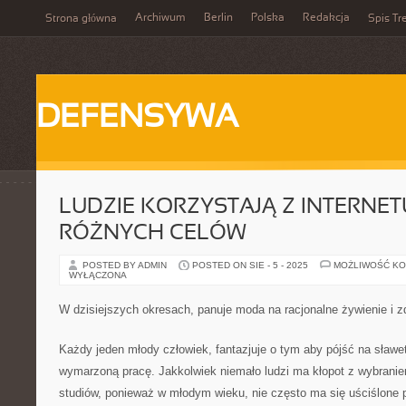
Archiwum
Berlin
Polska
Redakcja
Strona główna
Spis Tr
DEFENSYWA
LUDZIE KORZYSTAJĄ Z INTERNE
RÓŻNYCH CELÓW
POSTED BY ADMIN
POSTED ON SIE - 5 - 2025
MOŻLIWOŚĆ K
WYŁĄCZONA
W dzisiejszych okresach, panuje moda na racjonalne żywienie i z
Każdy jeden młody człowiek, fantazjuje o tym aby pójść na sławe
wymarzoną pracę. Jakkolwiek niemało ludzi ma kłopot z wybrani
studiów, ponieważ w młodym wieku, nie często ma się uściślone 