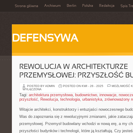
Archiwum
Berlin
Polska
Redakcja
Strona główna
Spis Tr
DEFENSYWA
REWOLUCJA W ARCHITEKTURZE
PRZEMYSŁOWEJ: PRZYSZŁOŚĆ 
POSTED BY ADMIN
POSTED ON KWI - 26 - 2025
MOŻLIWOŚĆ 
WYŁĄCZONA
Tagi:
architektura przemysłowa
,
budownictwo
,
innowacje
,
nowocz
przyszłość
,
Rewolucja
,
technologia
,
urbanistyka
,
zrównoważony r
Witajcie architekci, konstruktorzy​ i entuzjaści nowoczesnego ​bu
Was do zapoznania się z rewolucyjnymi zmianami, jakie zataczają
przemysłowej. Przemysł budowlany ‌wchodzi‌ w nową erę, a ⁤my⁣
przyszłości budynków ⁢i ⁢technologii, które ‍ją⁣ kształtują. ‌Czy jest