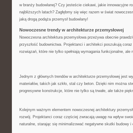
w⁣ branży budowlanej? ⁣Czy jesteście ciekawi, jakie⁢ innowacyjne 
najbliższych ‍latach? Zagłębmy się więc razem ⁣w świat nowoczesne
jaką drogą podąża przemysł budowlany!
Nowoczesne ‍trendy ‌w‍ architekturze przemysłowej
Nowoczesna architektura przemysłowa przeżywa ⁣obecnie prawdziw
przyszłość budownictwa. ‌Projektanci⁤ i architekci poszukują ⁤cora
rozwiązań, ⁣które​ nie tylko spełniają wymagania ​funkcjonalne, ale​ 
Jednym ​z głównych trendów w architekturze⁣ przemysłowej jest 
materiałów, takich jak szkło, stal czy‍ beton. Dzięki ⁤nim ⁣można 
progresywne konstrukcje, które nie tylko są trwałe, ​ale także pięk
Kolejnym‍ ważnym elementem nowoczesnej architektury ‌przemysł
rozwój.​ Projektanci coraz ⁢częściej‍ zwracają ​uwagę ⁣na‌ wpływ swoi
naturalne, starając się⁤ minimalizować negatywne ⁤skutki ⁤budowy‌ i