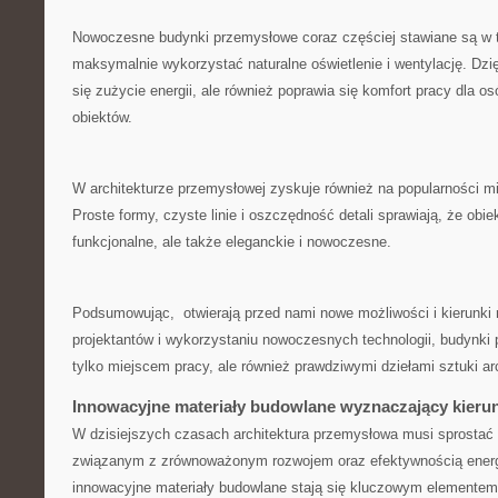
Nowoczesne budynki​ przemysłowe ⁢coraz⁢ częściej stawiane są⁤ w ​
maksymalnie wykorzystać naturalne‌ oświetlenie i wentylację. Dzięk
się zużycie energii,⁣ ale również poprawia się komfort pracy dla ‌osó
obiektów.
W architekturze przemysłowej zyskuje również‌ na popularności mi
Proste⁣ formy, czyste linie i ‍oszczędność⁤ detali⁢ sprawiają, że obie
funkcjonalne,​ ale także ​eleganckie i nowoczesne.
Podsumowując, ​ otwierają przed nami ‍nowe możliwości i kierunki
projektantów i ‌wykorzystaniu nowoczesnych technologii, budynki p
tylko miejscem⁤ pracy, ale‍ również prawdziwymi ⁢dziełami sztuki⁣ ar
Innowacyjne materiały budowlane‍ wyznaczający kieru
W ⁤dzisiejszych czasach architektura przemysłowa musi sprosta
związanym z zrównoważonym rozwojem ⁣oraz ‍efektywnością energ
innowacyjne materiały budowlane stają się kluczowym elementem 