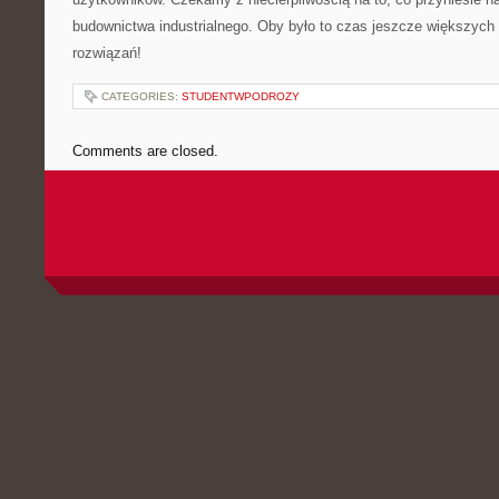
budownictwa industrialnego. Oby było⁢ to ⁢czas⁢ jeszcze większyc
rozwiązań!
CATEGORIES:
STUDENTWPODROZY
Comments are closed.