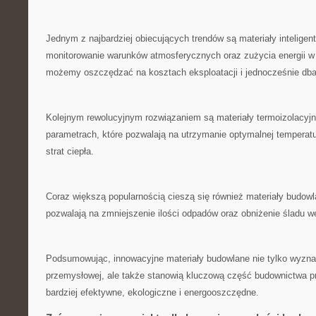
Jednym z ‍najbardziej obiecujących ⁢trendów są materiały ‍inteligent
monitorowanie warunków atmosferycznych oraz⁢ zużycia energii w 
możemy oszczędzać na kosztach eksploatacji i jednocześnie dbać
Kolejnym rewolucyjnym rozwiązaniem ​są materiały termoizolacyj
parametrach, które pozwalają na utrzymanie optymalnej temperatu
strat ciepła.
Coraz ⁢większą popularnością cieszą się również materiały budowlan
pozwalają na zmniejszenie ilości ⁣odpadów ⁢oraz ⁣obniżenie śladu
Podsumowując, innowacyjne ⁢materiały budowlane nie tylko wyznac
przemysłowej, ale także stanowią kluczową część budownictwa przy
bardziej‍ efektywne, ekologiczne ⁣i⁤ energooszczędne.