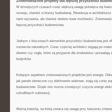
Zrównoważone projekty ⁣dla lepszej przyszłości​ budo
W ​dzisiejszych ‌czasach coraz większą uwagę poświęca się⁤ kwe
rozwoju, również⁣ w branży budowlanej.‌ Rewolucja w architekturze 
nami wyzwania, ale również otwiera ‍nowe⁢ możliwości.‍ Zrównoważ
lepszej przyszłości budownictwa.
Jednym ⁢z‌ kluczowych elementów przyszłości budownictwa jest e
surowców naturalnych. Coraz częściej architekci sięgają po materi
drewno czy cegła, które są przyjazne⁤ dla środowiska⁣ i pozwalają
budynków.
Kolejnym aspektem zrównoważonych projektów jest energia. Odnawi
jak panele ​słoneczne czy elektrownie wiatrowe, ‌stają się coraz p
budownictwie.​ Dzięki⁢ nim można zmniejszyć zużycie energii elekt
szkodliwych⁢ substancji.
Ważną ⁢kwestią, na którą zwraca ⁢się uwagę przy tworzeniu‌ zrówn