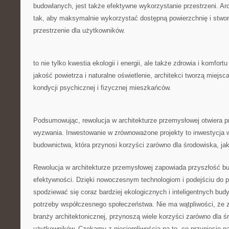
budowlanych, jest ‌także efektywne wykorzystanie⁤ przestrzeni. Arc
tak, aby maksymalnie wykorzystać dostępną powierzchnię i stwor
przestrzenie ​dla użytkowników.
​to nie tylko kwestia ekologii i⁢ energii, ale⁣ także ⁤zdrowia⁤ i⁢ komfo
⁢jakość powietrza i naturalne oświetlenie, architekci tworzą miejsca,
kondycji psychicznej i fizycznej‌ mieszkańców.
Podsumowując, rewolucja ‍w architekturze ⁢przemysłowej otwiera ⁤prz
wyzwania. Inwestowanie w zrównoważone ⁢projekty⁤ to ‌inwestycja 
⁣budownictwa,⁣ która przynosi korzyści zarówno ‌dla środowiska, jak‌ i
Rewolucja w architekturze przemysłowej ‌zapowiada ⁣przyszłość bu
‍efektywności. Dzięki ⁤nowoczesnym technologiom i ⁤podejściu do 
spodziewać się⁣ coraz​ bardziej ‌ekologicznych i inteligentnych bud
potrzeby współczesnego społeczeństwa. ⁤Nie ma wątpliwości, że z
branży ‍architektonicznej, przynoszą wiele korzyści ⁢zarówno dla śr
użytkowników.‍ Czekamy ‍z​ niecierpliwością na to, co przyniesie n