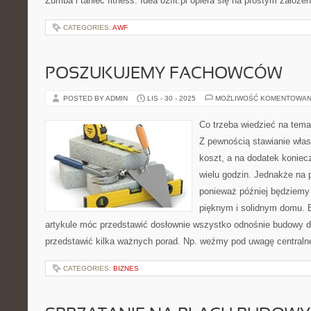
Zumba i taniec fitness. Idea o2fit.pl opiera się na prostym założen
CATEGORIES:
AWF
POSZUKUJEMY FACHOWCÓW
POSTED BY ADMIN
LIS - 30 - 2025
MOŻLIWOŚĆ KOMENTOWAN
Co trzeba wiedzieć na tem
Z pewnością stawianie wła
koszt, a na dodatek koniec
wielu godzin. Jednakże na 
ponieważ później będziemy
pięknym i solidnym domu. 
artykule móc przedstawić dosłownie wszystko odnośnie budowy 
przedstawić kilka ważnych porad. Np. weźmy pod uwagę centraln
CATEGORIES:
BIZNES