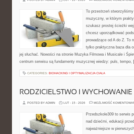
To przestrzeń stworzyliśmy
muzyczny, w którym praktyk
szukasz prostej ścieżki we
chcesz uporządkować podst
prowadzące od A do Z. To n
tylko praktyczna baza dla 
jej słuchać. Nowości na stronie Muzyka Filmowa i Musicale i Śp
centrum serwisu są fundamenty muzycznej wiedzy: puls, tempo, 
CATEGORIES:
BIOHACKING I OPTYMALIZACJA CIAŁA
RODZICIELSTWO I WYCHOWANIE
POSTED BY ADMIN
LUT - 15 - 2026
MOŻLIWOŚĆ KOMENTOWA
Przedszkole309 to serwis 
nad dziećmi, edukacji prze
najważniejsze w pierwszych