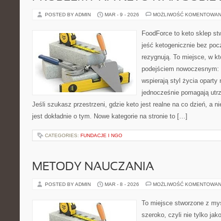
POSTED BY ADMIN
MAR - 9 - 2026
MOŻLIWOŚĆ KOMENTOWAN
FoodForce to keto sklep st
jeść ketogenicznie bez poc
rezygnują. To miejsce, w kt
podejściem nowoczesnym: w
wspierają styl życia oparty
jednocześnie pomagają utrz
Jeśli szukasz przestrzeni, gdzie keto jest realne na co dzień, a ni
jest dokładnie o tym. Nowe kategorie na stronie to […]
CATEGORIES:
FUNDACJE I NGO
METODY NAUCZANIA
POSTED BY ADMIN
MAR - 8 - 2026
MOŻLIWOŚĆ KOMENTOWAN
To miejsce stworzone z myś
szeroko, czyli nie tylko jak