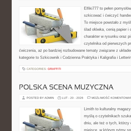
Elfiki777 to pełen pomysłów
szkicować i ćwiczyć handw
To miejsce powstało z myśl
ślad ołówka, cenią papier 
charakter w rysunku oraz p
czytelnika od pierwszych pr
ćwiczenia, aż po bardziej rozbudowane tematy związane z układem
kategorie to Szkicownik i Codzienna Praktyka i Kaligrafia i Letter
CATEGORIES:
GRAFFITI
POLSKA SCENA MUZYCZNA
POSTED BY ADMIN
LUT - 20 - 2026
MOŻLIWOŚĆ KOMENTOWA
Limith to kulturalny magaz
myślą o czytelnikach szuk
dniu, ale też o tych, którz
miejsce, w którym rytmy sp