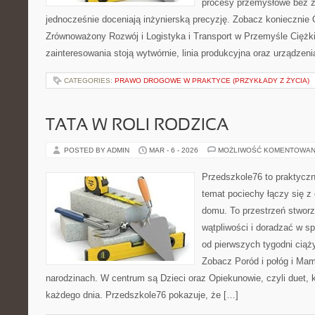
procesy przemysłowe bez zb
jednocześnie doceniają inżynierską precyzję. Zobacz koniecznie
Zrównoważony Rozwój i Logistyka i Transport w Przemyśle Cięż
zainteresowania stoją wytwórnie, linia produkcyjna oraz urządzenia
CATEGORIES:
PRAWO DROGOWE W PRAKTYCE (PRZYKŁADY Z ŻYCIA)
TATA W ROLI RODZICA
POSTED BY ADMIN
MAR - 6 - 2026
MOŻLIWOŚĆ KOMENTOWAN
Przedszkole76 to praktyczn
temat pociechy łączy się z
domu. To przestrzeń stworz
wątpliwości i doradzać w sp
od pierwszych tygodni ciąży
Zobacz Poród i połóg i Mama
narodzinach. W centrum są Dzieci oraz Opiekunowie, czyli duet, k
każdego dnia. Przedszkole76 pokazuje, że […]