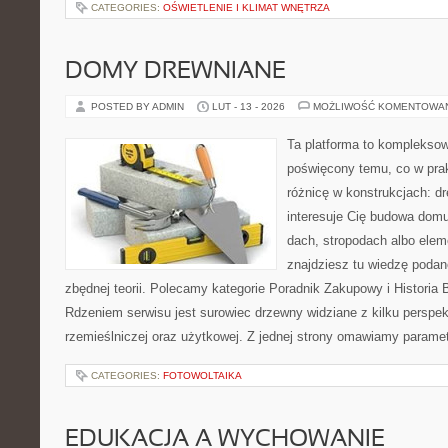
CATEGORIES:
OŚWIETLENIE I KLIMAT WNĘTRZA
DOMY DREWNIANE
POSTED BY ADMIN
LUT - 13 - 2026
MOŻLIWOŚĆ KOMENTOWA
Ta platforma to kompleksow
poświęcony temu, co w prak
różnicę w konstrukcjach: d
interesuje Cię budowa domu
dach, stropodach albo ele
znajdziesz tu wiedzę poda
zbędnej teorii. Polecamy kategorie Poradnik Zakupowy i Histori
Rdzeniem serwisu jest surowiec drzewny widziane z kilku perspe
rzemieślniczej oraz użytkowej. Z jednej strony omawiamy paramet
CATEGORIES:
FOTOWOLTAIKA
EDUKACJA A WYCHOWANIE