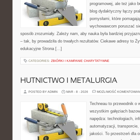
programowej, ale też jako 
blog dydaktyczny łączy pr
pomysłami, które pomagają
wychowawcom poruszać się 
sposób zrozumiały. Zależy nam, aby nauka była bardziej przyjaz
– tak, by prowadziła do trwałych rezultatów. Ciekawe adresy to Żyw
edukacyjne Strona […]
CATEGORIES:
ZBIÓRKI I KAMPANIE CHARYTATYWNE
HUTNICTWO I METALURGIA
POSTED BY ADMIN
MAR - 8 - 2026
MOŻLIWOŚĆ KOMENTOWAN
Techneau to przewodnik o 
wszystkim gałęziach bazowy
napędza: technologiach, inf
automatyzacji, transporcie, 
jakości. To przestrzeń dla 