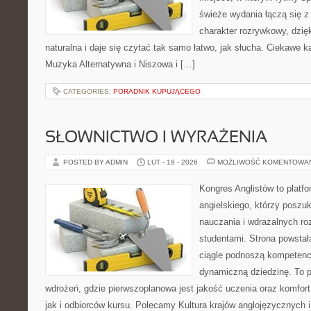
świeże wydania łączą się z
charakter rozrywkowy, dzię
naturalna i daje się czytać tak samo łatwo, jak słucha. Ciekawe ka
Muzyka Alternatywna i Niszowa i […]
CATEGORIES:
PORADNIK KUPUJĄCEGO
SŁOWNICTWO I WYRAŻENIA
POSTED BY ADMIN
LUT - 19 - 2026
MOŻLIWOŚĆ KOMENTOWA
Kongres Anglistów to platfo
angielskiego, którzy posz
nauczania i wdrażalnych ro
studentami. Strona powstał
ciągle podnoszą kompetencj
dynamiczną dziedzinę. To pu
wdrożeń, gdzie pierwszoplanowa jest jakość uczenia oraz komfort
jak i odbiorców kursu. Polecamy Kultura krajów anglojęzycznych 