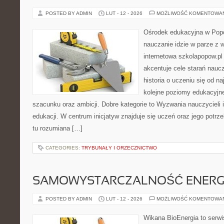
POSTED BY ADMIN
LUT - 12 - 2026
MOŻLIWOŚĆ KOMENTOWA
Ośrodek edukacyjna w Popo
nauczanie idzie w parze z
internetowa szkolapopow.pl 
akcentuje cele starań nauc
historia o uczeniu się od n
kolejne poziomy edukacyjn
szacunku oraz ambicji. Dobre kategorie to Wyzwania nauczycieli
edukacji. W centrum inicjatyw znajduje się uczeń oraz jego potrz
tu rozumiana […]
CATEGORIES:
TRYBUNAŁY I ORZECZNICTWO
SAMOWYSTARCZALNOŚĆ ENERG
POSTED BY ADMIN
LUT - 12 - 2026
MOŻLIWOŚĆ KOMENTOWA
Wikana BioEnergia to serwi