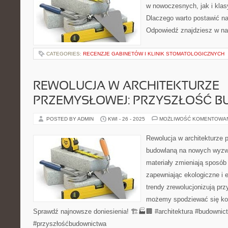
w nowoczesnych, jak i kla
Dlaczego warto postawić na
Odpowiedź znajdziesz w na
CATEGORIES:
RECENZJE GABINETÓW I KLINIK STOMATOLOGICZNYCH
REWOLUCJA W ARCHITEKTURZE
PRZEMYSŁOWEJ: PRZYSZŁOŚĆ 
POSTED BY ADMIN
KWI - 26 - 2025
MOŻLIWOŚĆ KOMENTOWA
Rewolucja w architekturze 
budowlaną na nowych wyzwa
materiały zmieniają sposób
zapewniając ekologiczne i 
trendy zrewolucjonizują pr
możemy spodziewać się ko
Sprawdź najnowsze doniesienia! 🏗️🏭🏢 #architektura #budownic
#przyszłośćbudownictwa