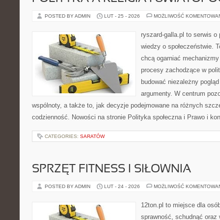
POSTED BY ADMIN
LUT - 25 - 2026
MOŻLIWOŚĆ KOMENTOWA
ryszard-galla.pl to serwis o 
wiedzy o społeczeństwie. To
chcą ogarniać mechanizmy p
procesy zachodzące w polit
budować niezależny pogląd 
argumenty. W centrum pozos
wspólnoty, a także to, jak decyzje podejmowane na różnych szcze
codzienność. Nowości na stronie Polityka społeczna i Prawo i ko
CATEGORIES:
SARATÓW
SPRZĘT FITNESS I SIŁOWNIA
POSTED BY ADMIN
LUT - 24 - 2026
MOŻLIWOŚĆ KOMENTOWA
12ton.pl to miejsce dla osó
sprawność, schudnąć oraz w