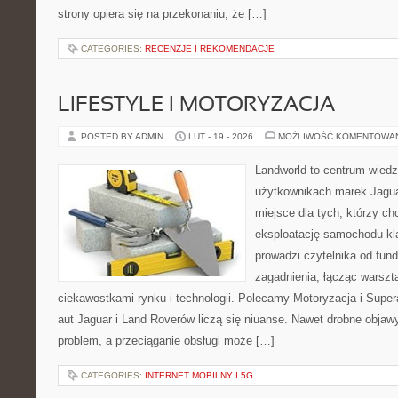
strony opiera się na przekonaniu, że […]
CATEGORIES:
RECENZJE I REKOMENDACJE
LIFESTYLE I MOTORYZACJA
POSTED BY ADMIN
LUT - 19 - 2026
MOŻLIWOŚĆ KOMENTOWA
Landworld to centrum wied
użytkownikach marek Jagua
miejsce dla tych, którzy ch
eksploatację samochodu kl
prowadzi czytelnika od f
zagadnienia, łącząc warszt
ciekawostkami rynku i technologii. Polecamy Motoryzacja i Super
aut Jaguar i Land Roverów liczą się niuanse. Nawet drobne objaw
problem, a przeciąganie obsługi może […]
CATEGORIES:
INTERNET MOBILNY I 5G