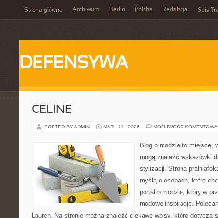
Archiwum
Berlin
Polska
Redakcja
Strona główna
Spis Tr
DEFENSYWA
CELINE
POSTED BY ADMIN
MAR - 11 - 2026
MOŻLIWOŚĆ KOMENTOWA
Blog o modzie to miejsce, 
mogą znaleźć wskazówki d
stylizacji. Strona pralniafo
myślą o osobach, które chcą
portal o modzie, który w p
modowe inspiracje. Poleca
Lauren. Na stronie można znaleźć ciekawe wpisy, które dotyczą st