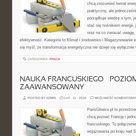
chcą zrozumieć temat ener
praktyczny, ale jednocześni
porządkuje wiedzę o tym, j
stać się nośnikiem energii,
oraz na co zwracać uwagę,
efektywność. Kategorie to Klimat i środowisko i Magazynowanie en
się myśl, że transformacja energetyczna nie dzieje się wyłącznie
CATEGORIES:
PRACA
NAUKA FRANCUSKIEGO – POZIOM
ZAAWANSOWANY
POSTED BY ADMIN
LUT - 11 - 2026
MOŻLIWOŚĆ KOMENTOWA
ParisGliwice.pl to przestrz
chcą poznać Francję i jedn
francuskiego. To połączeni
wojażowania po kraju nad S