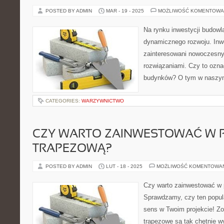
POSTED BY ADMIN
MAR - 19 - 2025
MOŻLIWOŚĆ KOMENTOWA
Na rynku inwestycji budow
dynamicznego rozwoju. Inwe
zainteresowani nowoczesny
rozwiązaniami. Czy to ozna
budynków? O tym w naszym
CATEGORIES:
WARZYWNICTWO
CZY WARTO ZAINWESTOWAĆ W 
TRAPEZOWĄ?
POSTED BY ADMIN
LUT - 18 - 2025
MOŻLIWOŚĆ KOMENTOWA
Czy warto zainwestować w 
Sprawdzamy, czy ten popul
sens w Twoim projekcie! Zo
trapezowe są tak chętnie w