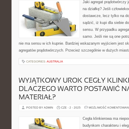
Jaki agregat prądotwórczy j
na działkę? Jeśli człowieko
dostawcze, lecz tylko na do
sądzić, iż kupi dla siebie 
sensu. W przypadku agregat
samo. Jeśli nie są one pot
nie ma sensu w ich kupnie. Bardziej wskazanym wyjściem jest sk
agregatów prądotwórczych. Przecież szczególnie w dużych miast
CATEGORIES:
AUSTRALIA
WYJĄTKOWY UROK CEGŁY KLINKI
DLACZEGO WARTO POSTAWIĆ N
MATERIAŁ?
POSTED BY ADMIN
CZE - 2 - 2025
MOŻLIWOŚĆ KOMENTOWAN
Cegła klinkierowa ma niepow
budynkom charakteru i eleg