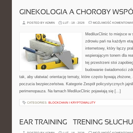
GINEKOLOGIA A CHOROBY WSPÓŁ
POSTED BY ADMIN
LUT - 18 - 2026
MOŻLIWOŚĆ KOMENTOWA
MediluxClinic to miejsce w 
zdrowiu pań na każdym etap
internetowy, który łączy pr
wspierającym tonem dla re
tej przestrzeni stoi zapobi
budowanie świadomości zdr
tak, aby ułatwiać orientację tematy, które często bywają złożone,
poczucia bezpieczeństwa. Kategorie Zespół policystycznych jajn
perimenopauza. Na łamach MediluxClinic pojawiają się […]
CATEGORIES:
BLOCKCHAIN I KRYPTOWALUTY
EAR TRAINING – TRENING SŁUCHU
POSTED BY ADMIN
LUT - 16 - 2026
MOŻLIWOŚĆ KOMENTOWA