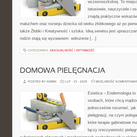
wczesnoszkolnej. To miejs
tatusiowie, nauczyciele i o
znajdą praktyczne wskazów
maluchem oraz rozwoju dziecka od wieku żłobkowego aż po pierw
także Żłobki i Kreatywność i sztuka. Ideą serwisu jest upraszczan
rodzin stają się wyzwaniem: wdrożenie […]
CATEGORIES:
SEKSUALNOŚĆ I INTYMNOŚĆ
DOMOWA PIELĘGNACJA
POSTED BY ADMIN
LUT - 15 - 2026
MOŻLIWOŚĆ KOMENTOWA
Estetica – Endermologia to
osobach, które chcą mądrze
jednocześnie rozumieć, jak 
pielęgnacji, na czym poleg
które terapie gabinetowe m
łączy rzeczywistość pielęg