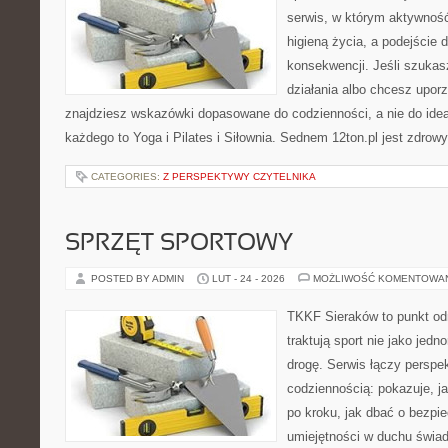
serwis, w którym aktywność
higieną życia, a podejście 
konsekwencji. Jeśli szuka
działania albo chcesz upor
znajdziesz wskazówki dopasowane do codzienności, a nie do ideał
każdego to Yoga i Pilates i Siłownia. Sednem 12ton.pl jest zdrow
CATEGORIES:
Z PERSPEKTYWY CZYTELNIKA
SPRZĘT SPORTOWY
POSTED BY ADMIN
LUT - 24 - 2026
MOŻLIWOŚĆ KOMENTOWA
TKKF Sieraków to punkt odn
traktują sport nie jako jedn
drogę. Serwis łączy perspe
codziennością: pokazuje, 
po kroku, jak dbać o bezpie
umiejętności w duchu świad