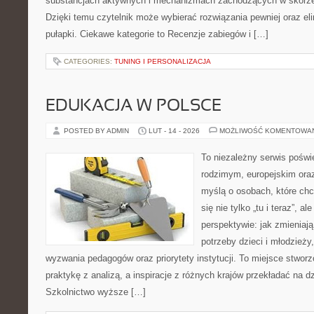
substancjach aktywnych i mechanizmach zachodzących w skórze,
Dzięki temu czytelnik może wybierać rozwiązania pewniej oraz e
pułapki. Ciekawe kategorie to Recenzje zabiegów i […]
CATEGORIES:
TUNING I PERSONALIZACJA
EDUKACJA W POLSCE
POSTED BY ADMIN
LUT - 14 - 2026
MOŻLIWOŚĆ KOMENTOWA
To niezależny serwis poświ
rodzimym, europejskim ora
myślą o osobach, które chc
się nie tylko „tu i teraz”, a
perspektywie: jak zmieniają
potrzeby dzieci i młodzieży
wyzwania pedagogów oraz priorytety instytucji. To miejsce stworz
praktykę z analizą, a inspiracje z różnych krajów przekładać na d
Szkolnictwo wyższe […]