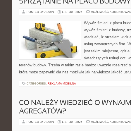
SPRZĄTANIE NA PLACU BUDOWY
POSTED BY ADMIN
LIS - 30 - 2025
MOŻLIWOŚĆ KOMENTOWAN
Wywóz śmieci z placu budo
wywóz śmieci z budowy, tr
wiedzieć, iż strzałem w dzi
usług zewnętrznych firm. 
jest takim miejscem, gdzie 
świadczących usługi dot. 
terenów budowy. Trzeba w takim razie bardzo uważnie rozejrzeć si
która może zapewnić dla nas możliwie jak największą jakość usł
CATEGORIES:
REKLAMA MOBILNA
CO NALEŻY WIEDZIEĆ O WYNAJ
AGREGATÓW?
POSTED BY ADMIN
LIS - 30 - 2025
MOŻLIWOŚĆ KOMENTOWAN