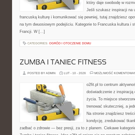
który daje swobodę w roz
Jeśli szukasz inspiracji na
francuską kulturę i komunikować się pewniej, tutaj znajdziesz o
na tym dwuosiowym podejściu. Kategorie to Francuska kultura i st
Francji. W […]
CATEGORIES:
OGRÓD I OTOCZENIE DOMU
ZUMBA I TANIEC FITNESS
POSTED BY ADMIN
LUT - 10 - 2026
MOŻLIWOŚĆ KOMENTOWA
o2fit.pl to centrum aktywnoś
doświadczenie z inspiracją 
życia. To miejsce stworzon
trenować skuteczniej, a jed
Na stronie znajdziesz treśc
kondycję, zredukować tkan
zadbać o zdrowie — bez presji, za to z planem. Ciekawe kategorie