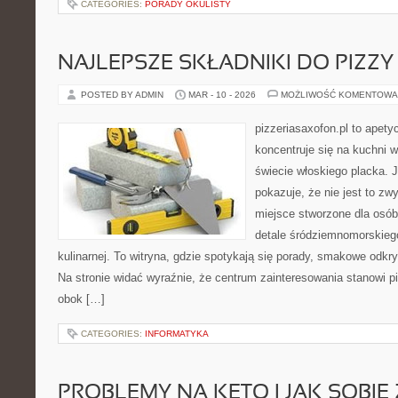
CATEGORIES:
PORADY OKULISTY
NAJLEPSZE SKŁADNIKI DO PIZZY
POSTED BY ADMIN
MAR - 10 - 2026
MOŻLIWOŚĆ KOMENTOWA
pizzeriasaxofon.pl to apetyc
koncentruje się na kuchni w
świecie włoskiego placka. 
pokazuje, że nie jest to zw
miejsce stworzone dla osó
detale śródziemnomorskieg
kulinarnej. To witryna, gdzie spotykają się porady, smakowe odkryc
Na stronie widać wyraźnie, że centrum zainteresowania stanowi pi
obok […]
CATEGORIES:
INFORMATYKA
PROBLEMY NA KETO I JAK SOBIE 