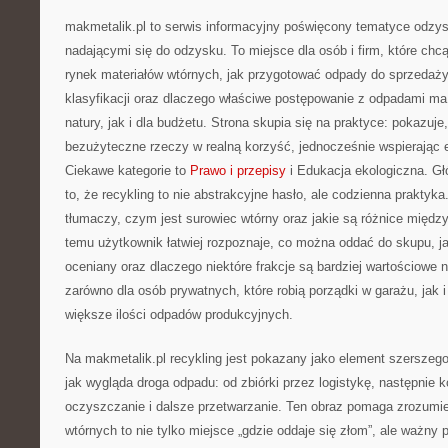
makmetalik.pl to serwis informacyjny poświęcony tematyce odzy
nadającymi się do odzysku. To miejsce dla osób i firm, które chcą 
rynek materiałów wtórnych, jak przygotować odpady do sprzedaży
klasyfikacji oraz dlaczego właściwe postępowanie z odpadami ma
natury, jak i dla budżetu. Strona skupia się na praktyce: pokazuje
bezużyteczne rzeczy w realną korzyść, jednocześnie wspierając
Ciekawe kategorie to
Prawo i przepisy
i Edukacja ekologiczna. Gł
to, że recykling to nie abstrakcyjne hasło, ale codzienna praktyk
tłumaczy, czym jest surowiec wtórny oraz jakie są różnice międ
temu użytkownik łatwiej rozpoznaje, co można oddać do skupu, ja
oceniany oraz dlaczego niektóre frakcje są bardziej wartościowe 
zarówno dla osób prywatnych, które robią porządki w garażu, jak i 
większe ilości odpadów produkcyjnych.
Na makmetalik.pl recykling jest pokazany jako element szerszeg
jak wygląda droga odpadu: od zbiórki przez logistykę, następnie k
oczyszczanie i dalsze przetwarzanie. Ten obraz pomaga zrozumi
wtórnych to nie tylko miejsce „gdzie oddaje się złom”, ale ważny 