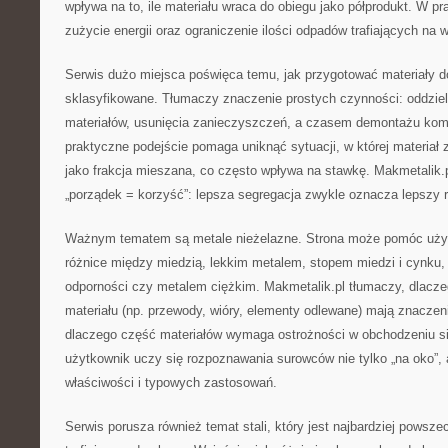
wpływa na to, ile materiału wraca do obiegu jako półprodukt. W p
zużycie energii oraz ograniczenie ilości odpadów trafiających na 
Serwis dużo miejsca poświęca temu, jak przygotować materiały do
sklasyfikowane. Tłumaczy znaczenie prostych czynności: oddziel
materiałów, usunięcia zanieczyszczeń, a czasem demontażu ko
praktyczne podejście pomaga uniknąć sytuacji, w której materiał 
jako frakcja mieszana, co często wpływa na stawkę. Makmetalik.
„porządek = korzyść”: lepsza segregacja zwykle oznacza lepszy r
Ważnym tematem są metale nieżelazne. Strona może pomóc uży
różnice między miedzią, lekkim metalem, stopem miedzi i cynku,
odporności czy metalem ciężkim. Makmetalik.pl tłumaczy, dlacze
materiału (np. przewody, wióry, elementy odlewane) mają znaczenie
dlaczego część materiałów wymaga ostrożności w obchodzeniu si
użytkownik uczy się rozpoznawania surowców nie tylko „na oko”, 
właściwości i typowych zastosowań.
Serwis porusza również temat stali, który jest najbardziej pows