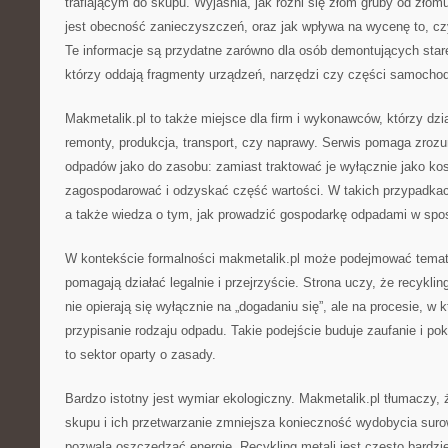
trafiającym do skupu. Wyjaśnia, jak różni się złom gruby od zło
jest obecność zanieczyszczeń, oraz jak wpływa na wycenę to, czy
Te informacje są przydatne zarówno dla osób demontujących stare 
którzy oddają fragmenty urządzeń, narzędzi czy części samocho
Makmetalik.pl to także miejsce dla firm i wykonawców, którzy dzia
remonty, produkcja, transport, czy naprawy. Serwis pomaga zroz
odpadów jako do zasobu: zamiast traktować je wyłącznie jako ko
zagospodarować i odzyskać część wartości. W takich przypadkac
a także wiedza o tym, jak prowadzić gospodarkę odpadami w spo
W kontekście formalności makmetalik.pl może podejmować temat 
pomagają działać legalnie i przejrzyście. Strona uczy, że recykli
nie opierają się wyłącznie na „dogadaniu się”, ale na procesie, w
przypisanie rodzaju odpadu. Takie podejście buduje zaufanie i pok
to sektor oparty o zasady.
Bardzo istotny jest wymiar ekologiczny. Makmetalik.pl tłumaczy,
skupu i ich przetwarzanie zmniejsza konieczność wydobycia suro
pozwala oszczędzać energię. Recykling metali jest często bardzi