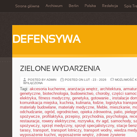
Archiwum
Berlin
Polska
Redakcja
Strona główna
Spis Tr
DEFENSYWA
ZIELONE WYDARZENIA
POSTED BY ADMIN
POSTED ON LUT - 23 - 2026
MOŻLIWOŚĆ 
WYŁĄCZONA
Tagi:
akcesoria kuchenne
,
aranżacja wnętrz
,
architektura
,
armatur
genetyczne
,
biotechnologia
,
budownictwo
,
choroby
,
części samo
elektryka
,
fitness medyczny
,
genetyka
,
gotowanie.
,
instalacje d
komunikacja miejska
,
kuchnia
,
kulinaria
,
łodzie
,
logistyka transpo
materiały budowlane
,
materiały medyczne
,
Meble
,
mieszkanie
,
mo
odchudzanie
,
ogród
,
ogrodnictwo
,
opieka zdrowotna
,
patio
,
pielęgn
spożywcze
,
profilaktyka
,
przepisy
,
przychodnia
,
psychologia
,
rece
restauracje
,
rowery elektryczne
,
rozrywka
,
rtv agd
,
samochody
,
s
spożywczy
,
sprzęt medyczny
,
sprzęt specjalistyczny
,
stacje ben
tarasy
,
transport
,
transport lotniczy
,
transport wodny
,
wiedza med
wyposażenie kuchni
,
wyposażenie wnętrz
,
zdrowe żywienie