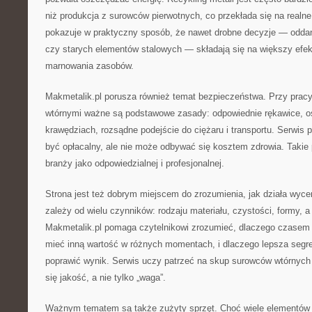
niż produkcja z surowców pierwotnych, co przekłada się na realne
pokazuje w praktyczny sposób, że nawet drobne decyzje — odda
czy starych elementów stalowych — składają się na większy efek
marnowania zasobów.
Makmetalik.pl porusza również temat bezpieczeństwa. Przy pracy
wtórnymi ważne są podstawowe zasady: odpowiednie rękawice, os
krawędziach, rozsądne podejście do ciężaru i transportu. Serwis 
być opłacalny, ale nie może odbywać się kosztem zdrowia. Takie 
branży jako odpowiedzialnej i profesjonalnej.
Strona jest też dobrym miejscem do zrozumienia, jak działa wyce
zależy od wielu czynników: rodzaju materiału, czystości, formy, a
Makmetalik.pl pomaga czytelnikowi zrozumieć, dlaczego czasem
mieć inną wartość w różnych momentach, i dlaczego lepsza segre
poprawić wynik. Serwis uczy patrzeć na skup surowców wtórnych 
się jakość, a nie tylko „waga”.
Ważnym tematem są także zużyty sprzęt. Choć wiele elementów e