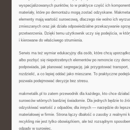
wyspecjalizowanych punktów, to w praktyce część ich komponent
materiały, które po demontażu mogą zostać odzyskane. Makmetal
elementy mają wartość surowcową, dlaczego nie wolno ich wyrz
zmieszanych oraz jak działa odpowiedzialne przekazywanie sprzę
przetworzenia. Dzięki temu użytkownik uczy się podejścia, w kt
i kierowane do właściwego strumienia.
Serwis ma też wymiar edukacyjny dla osób, które chcą uporządko
albo pozbyć się niepotrzebnych elementów po remoncie czy demo
podpowiada, jak planować segregację, jak przygotować transport, 
rozdzielić, a co lepiej oddać jako mieszane. To praktyczne podej
pozwala podejmować decyzje bez stresu.
makmetalik.pl to zatem przewodnik dla każdego, kto chce działać
surowców wtórnych bardziej świadomie. Dla jednych będzie to źró
odzyskiwać wartość z odpadów, dla innych — narzędzie do lepszej
materiałowej w firmie. Strona łączy dbałość o zasoby z realnymi 
recykling nie jest tylko obowiązkiem, ale też rozsądnym sposobe
odpady w surowiec.