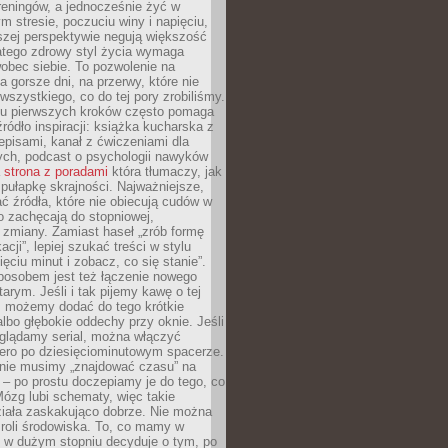
 treningów, a jednocześnie żyć w
 stresie, poczuciu winy i napięciu,
szej perspektywie negują większość
atego zdrowy styl życia wymaga
obec siebie. To pozwolenie na
a gorsze dni, na przerwy, które nie
 wszystkiego, co do tej pory zrobiliśmy.
iu pierwszych kroków często pomaga
ródło inspiracji: książka kucharska z
episami, kanał z ćwiczeniami dla
ych, podcast o psychologii nawyków
a
strona z poradami
która tłumaczy, jak
pułapkę skrajności. Najważniejsze,
ć źródła, które nie obiecują cudów w
ko zachęcają do stopniowej,
j zmiany. Zamiast haseł „zrób formę
cji”, lepiej szukać treści w stylu
ięciu minut i zobacz, co się stanie”.
osobem jest też łączenie nowego
arym. Jeśli i tak pijemy kawę o tej
, możemy dodać do tego krótkie
albo głębokie oddechy przy oknie. Jeśli
oglądamy serial, można włączyć
iero po dziesięciominutowym spacerze.
 nie musimy „znajdować czasu” na
– po prostu doczepiamy je do tego, co
Mózg lubi schematy, więc takie
ziała zaskakująco dobrze. Nie można
roli środowiska. To, co mamy w
, w dużym stopniu decyduje o tym, po