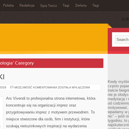
Polska
Redakcja
Tagi
Zielony
Tagi
Spis Treści
SUB
iologia’ Category
KI
Kiedy myślim
często pojaw
TRENDY
 2026
MOŻLIWOŚĆ KOMENTOWANIA
ZOSTAŁA WYŁĄCZONA
świcie biegni
I
NOWINKI
nie je słody
Ars Vivendi to profesjonalna strona internetowa, która
medytację i 
od codzienno
koncentruje się na organizacji imprez oraz
motywować, 
wpadamy w p
przygotowywaniu imprez z motywem przewodnim. To
nic” – jeśli 
miejsce stworzone dla osób, firm i instytucji, które
tygodniu, t
najskuteczni
szukają nietuzinkowych inspiracji na wydarzenia