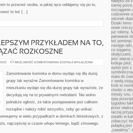
nawyku ze st
m to przecież osoba, w jakiej ręce oddajemy się po to,
samej porze
rozciąganie 
kowoż to też […]
codziennie 
odcinek dop
Dzięki temu
nowe rzeczy 
już robimy. 
parowanie d
też pominąć 
LEPSZYM PRZYKŁADEM NA TO,
zasięgu ręki
co sięgamy. 
ĄZAĆ ROZKOSZNE
słodyczami,
jeść więcej 
KOMINKI
 2025
MOŻLIWOŚĆ KOMENTOWANIA
ZOSTAŁA WYŁĄCZONA
króluje pilot
SĄ
wybór jest 
NAJLEPSZYM
symboliczna
PRZYKŁADEM
Zamontowanie kominka w domu wydaje się dla dużej
NA
mata do ćwic
TO,
grupy tak wyraźne Zamontowanie kominka w
z wodą stoją
ŻE
WOLNO
krok to moni
mieszkaniu wydaje się dla dużej grupy tak wyraziste, że
POWIĄZAĆ
chodzi o obse
ROZKOSZNE
minuty snu, 
decydują się na to prywatnymi metodami. Nie wolno
śpię przecię
jednakże ogłosić, że takie postępowanie jest całkiem
tygodniu fak
przez więks
rozsądne i należy robić wszystko, żeby go unikać.
raczej przyp
bserwujemy w wielu przypadkach w domkach letniskowych, z
notatki w ka
zobaczyć tre
sto, najczęściej w czasie urlopu letniego, bądź zimowego.
pułapką jest
„zawalimy”, 