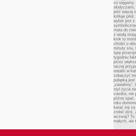
co sięgamy. 
słodyczami,
jeść więcej 
króluje pilot
wybór jest 
symboliczna
mata do ćwic
z wodą stoją
krok to moni
chodzi o obse
minuty snu, 
śpię przecię
tygodniu fak
przez więks
raczej przyp
notatki w ka
zobaczyć tre
pułapką jest
„zawalimy”, 
styl życia n
ciastka, nie
późno spać. 
roku domino
karać się za
zrobić dziś,
wczoraj? To 
małych, ale 