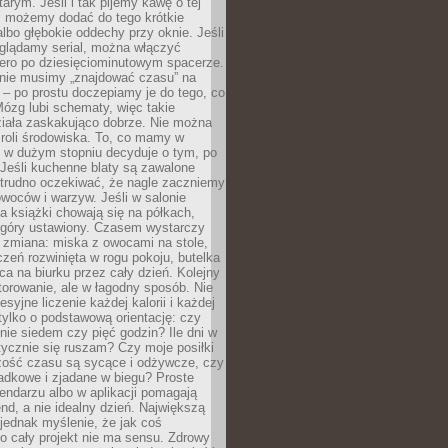
arym. Jeśli i tak pijemy kawę o tej
, możemy dodać do tego krótkie
albo głębokie oddechy przy oknie. Jeśli
oglądamy serial, można włączyć
iero po dziesięciominutowym spacerze.
 nie musimy „znajdować czasu” na
– po prostu doczepiamy je do tego, co
Mózg lubi schematy, więc takie
ziała zaskakująco dobrze. Nie można
roli środowiska. To, co mamy w
, w dużym stopniu decyduje o tym, po
Jeśli kuchenne blaty są zawalone
 trudno oczekiwać, że nagle zaczniemy
owoców i warzyw. Jeśli w salonie
, a książki chowają się na półkach,
z góry ustawiony. Czasem wystarczy
 zmiana: miska z owocami na stole,
zeń rozwinięta w rogu pokoju, butelka
ca na biurku przez cały dzień. Kolejny
torowanie, ale w łagodny sposób. Nie
syjne liczenie każdej kalorii i każdej
tylko o podstawową orientację: czy
tnie siedem czy pięć godzin? Ile dni w
tycznie się ruszam? Czy moje posiłki
zość czasu są sycące i odżywcze, czy
adkowe i zjadane w biegu? Proste
lendarzu albo w aplikacji pomagają
nd, a nie idealny dzień. Największą
 jednak myślenie, że jak coś
to cały projekt nie ma sensu. Zdrowy