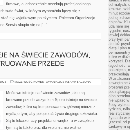
wielkich rew
firmowe, a jednocześnie oczekują profesjonalnego
od małych, 
kroków: szkl
zedstawia świat, w którym wyobraźnia łączy się z
minut rozcią
jednej zdrow
 stać się wyjątkowym przeżyciem. Polecam Organizacja
chipsów. Klu
ne Serwis skupia się na […]
uda nam się
tygodni, nas
łatwiej dokł
przy tym pam
ale też psyc
dietę i plan
permanentnym
JE NA ŚWIECIE ZAWODÓW,
które w dłuż
korzyści. Dl
TRUOWANE PRZEDE
łagodności w
potknięcia, n
przekreślają
W znalezien
MNÓSTWO
 2025
MOŻLIWOŚĆ KOMENTOWANIA
ZOSTAŁA WYŁĄCZONA
zewnętrzne ź
ISTNIEJE
prostymi prz
NA
ŚWIECIE
początkując
Mnóstwo istnieje na świecie zawodów, jakie są
ZAWODÓW,
albo rzeteln
KTÓRE
kreowane przede wszystkim Sporo istnieje na świecie
nie wpaść w 
SĄ
KONSTRUOWANE
żeby wybiera
zawodów, które są komponowane w głównej mierze z
PRZEDE
tydzień, tyl
WSZYSTKIM
realistyczne
myślą o tym, aby polepszać życie drugiego człowieka.
życia do waka
Są to lekarze, czy projektanci wnętrz, a w związku z
„zacznij od p
Ciekawym sp
tym są to także oraz dla wielu nic nie ważne