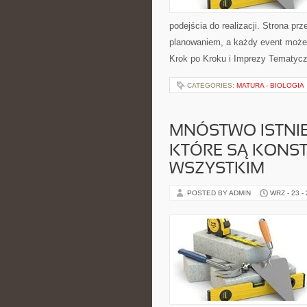
podejścia do realizacji. Strona pr
planowaniem, a każdy event może
Krok po Kroku i Imprezy Tematycz
CATEGORIES:
MATURA - BIOLOGIA
MNÓSTWO ISTNIE
KTÓRE SĄ KONS
WSZYSTKIM
POSTED BY ADMIN
WRZ - 23 -