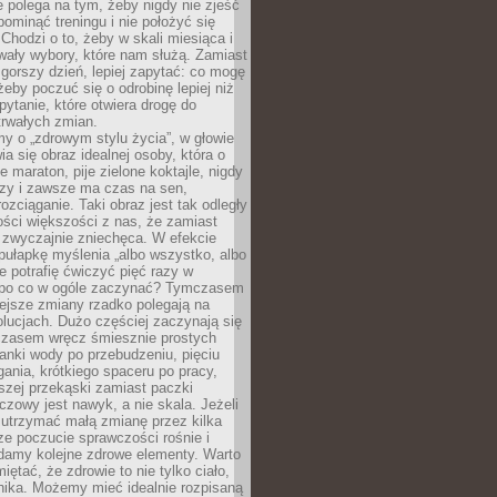
ie polega na tym, żeby nigdy nie zjeść
 pominąć treningu i nie położyć się
Chodzi o to, żeby w skali miesiąca i
wały wybory, które nam służą. Zamiast
 gorszy dzień, lepiej zapytać: co mogę
 żeby poczuć się o odrobinę lepiej niż
pytanie, które otwiera drogę do
trwałych zmian.
y o „zdrowym stylu życia”, w głowie
ia się obraz idealnej osoby, która o
e maraton, pije zielone koktajle, nigdy
czy i zawsze ma czas na sen,
rozciąganie. Taki obraz jest tak odległy
ści większości z nas, że zamiast
zwyczajnie zniechęca. W efekcie
ułapkę myślenia „albo wszystko, albo
nie potrafię ćwiczyć pięć razy w
o po co w ogóle zaczynać? Tymczasem
ejsze zmiany rzadko polegają na
olucjach. Dużo częściej zaczynają się
czasem wręcz śmiesznie prostych
anki wody po przebudzeniu, pięciu
gania, krótkiego spaceru po pracy,
szej przekąski zamiast paczki
czowy jest nawyk, a nie skala. Jeżeli
 utrzymać małą zmianę przez kilka
ze poczucie sprawczości rośnie i
adamy kolejne zdrowe elementy. Warto
iętać, że zdrowie to nie tylko ciało,
hika. Możemy mieć idealnie rozpisaną