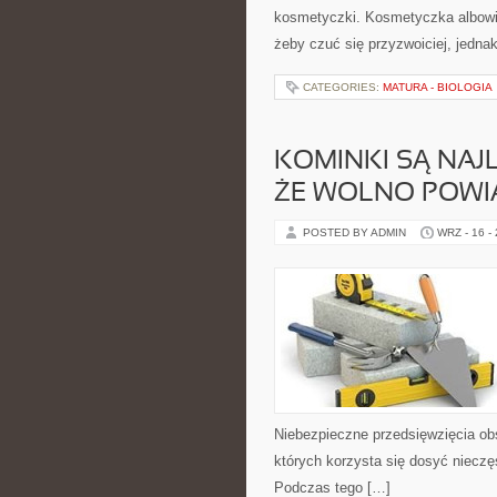
kosmetyczki. Kosmetyczka albowie
żeby czuć się przyzwoiciej, jedna
CATEGORIES:
MATURA - BIOLOGIA
KOMINKI SĄ NAJ
ŻE WOLNO POWI
POSTED BY ADMIN
WRZ - 16 -
Niebezpieczne przedsięwzięcia o
których korzysta się dosyć nieczę
Podczas tego […]