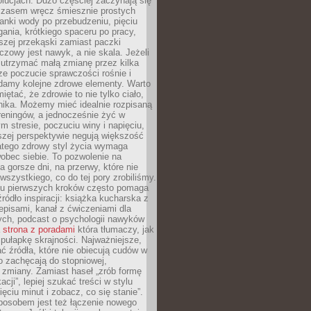
olucjach. Dużo częściej zaczynają się
czasem wręcz śmiesznie prostych
anki wody po przebudzeniu, pięciu
gania, krótkiego spaceru po pracy,
szej przekąski zamiast paczki
czowy jest nawyk, a nie skala. Jeżeli
 utrzymać małą zmianę przez kilka
ze poczucie sprawczości rośnie i
adamy kolejne zdrowe elementy. Warto
iętać, że zdrowie to nie tylko ciało,
hika. Możemy mieć idealnie rozpisaną
 treningów, a jednocześnie żyć w
 stresie, poczuciu winy i napięciu,
szej perspektywie negują większość
atego zdrowy styl życia wymaga
obec siebie. To pozwolenie na
a gorsze dni, na przerwy, które nie
 wszystkiego, co do tej pory zrobiliśmy.
iu pierwszych kroków często pomaga
ródło inspiracji: książka kucharska z
episami, kanał z ćwiczeniami dla
ych, podcast o psychologii nawyków
a
strona z poradami
która tłumaczy, jak
pułapkę skrajności. Najważniejsze,
ć źródła, które nie obiecują cudów w
ko zachęcają do stopniowej,
j zmiany. Zamiast haseł „zrób formę
cji”, lepiej szukać treści w stylu
ięciu minut i zobacz, co się stanie”.
osobem jest też łączenie nowego