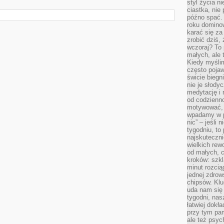
styl życia n
ciastka, nie
późno spać. 
roku domino
karać się za
zrobić dziś,
wczoraj? To 
małych, ale 
Kiedy myślim
często pojaw
świcie biegni
nie je słody
medytację i 
od codzienno
motywować, 
wpadamy w p
nic” – jeśli 
tygodniu, t
najskuteczni
wielkich rew
od małych, 
kroków: szkl
minut rozcią
jednej zdrow
chipsów. Klu
uda nam się
tygodni, nas
łatwiej dokł
przy tym pam
ale też psyc