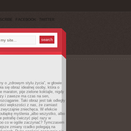
SCRIBE
FACEBOOK
TWITTER
y o „zdrowym stylu życia”, w głowie
ia się obraz idealnej osoby, która o
e maraton, pije zielone koktajle, nigdy
czy i zawsze ma czas na sen,
rozciąganie. Taki obraz jest tak odległy
ści większości z nas, że zamiast
zwyczajnie zniechęca. W efekcie
ułapkę myślenia „albo wszystko, albo
nie potrafię ćwiczyć pięć razy w
o po co w ogóle zaczynać? Tymczasem
ejsze zmiany rzadko polegają na