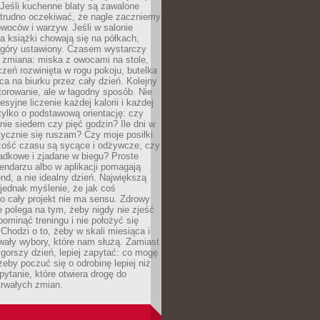
Jeśli kuchenne blaty są zawalone
 trudno oczekiwać, że nagle zaczniemy
owoców i warzyw. Jeśli w salonie
, a książki chowają się na półkach,
z góry ustawiony. Czasem wystarczy
 zmiana: miska z owocami na stole,
zeń rozwinięta w rogu pokoju, butelka
ca na biurku przez cały dzień. Kolejny
torowanie, ale w łagodny sposób. Nie
syjne liczenie każdej kalorii i każdej
tylko o podstawową orientację: czy
tnie siedem czy pięć godzin? Ile dni w
tycznie się ruszam? Czy moje posiłki
zość czasu są sycące i odżywcze, czy
adkowe i zjadane w biegu? Proste
lendarzu albo w aplikacji pomagają
nd, a nie idealny dzień. Największą
 jednak myślenie, że jak coś
to cały projekt nie ma sensu. Zdrowy
ie polega na tym, żeby nigdy nie zjeść
 pominąć treningu i nie położyć się
Chodzi o to, żeby w skali miesiąca i
wały wybory, które nam służą. Zamiast
 gorszy dzień, lepiej zapytać: co mogę
 żeby poczuć się o odrobinę lepiej niż
pytanie, które otwiera drogę do
trwałych zmian.