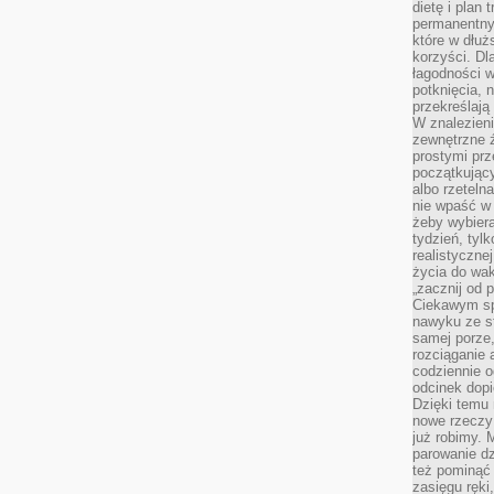
dietę i plan
permanentnym
które w dłuż
korzyści. Dl
łagodności w
potknięcia, n
przekreślają
W znalezien
zewnętrzne ź
prostymi prz
początkując
albo rzeteln
nie wpaść w 
żeby wybiera
tydzień, tyl
realistyczne
życia do waka
„zacznij od p
Ciekawym sp
nawyku ze st
samej porze
rozciąganie 
codziennie 
odcinek dop
Dzięki temu
nowe rzeczy 
już robimy. 
parowanie d
też pominąć 
zasięgu ręki