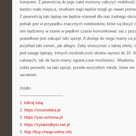
komputer. Z pewnością do jego zalet możemy zaliczyć mobilność
bardzo mało miejsca, skutkiem tego będzie mogli go nawet pomieśc
Z pewnością taki laptop nie będzie stanowił dla nas żadnego obcią
jednak jest w przypadku znacznych notebooków, które są dosyć cię
nim będziemy w stanie w prędkim czasie komunikować się z poz
prawidłowo jest zakupić taki sprzęt. A dostęp do niego mamy za 
przykład taki serwis, jak allegro. Żeby skorzystać z takiej oferty,
pod uwagę laptopy, których rozdzielczość ekranu wynosi do 10. 
calowych, tak de facto mamy ograniczone możliwości. Wiadomo,
sobie pozwolić na taki sprzęt, przede wszystkim młode, które nie
wzrokiem.
źródło:
———————————
1.
kliknij tutaj
2.
https://vrostroleka.pl
3.
https://yax-ochrona.pl
4.
https://zylakiodbytu.net.pl
5.
http://buy-cheap-online.info