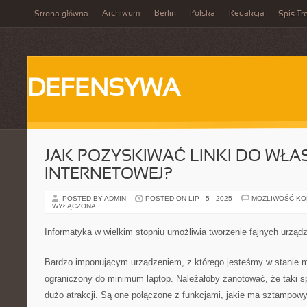
Archiwum
Berlin
Polska
Redakcja
Strona główna
Spis Tr
DEFENSYWA
JAK POZYSKIWAĆ LINKI DO WŁA
INTERNETOWEJ?
POSTED BY ADMIN
POSTED ON LIP - 5 - 2025
MOŻLIWOŚĆ K
WYŁĄCZONA
Informatyka w wielkim stopniu umożliwia tworzenie fajnych urząd
Bardzo imponującym urządzeniem, z którego jesteśmy w stanie m
ograniczony do minimum laptop. Należałoby zanotować, że taki 
dużo atrakcji. Są one połączone z funkcjami, jakie ma sztampowy