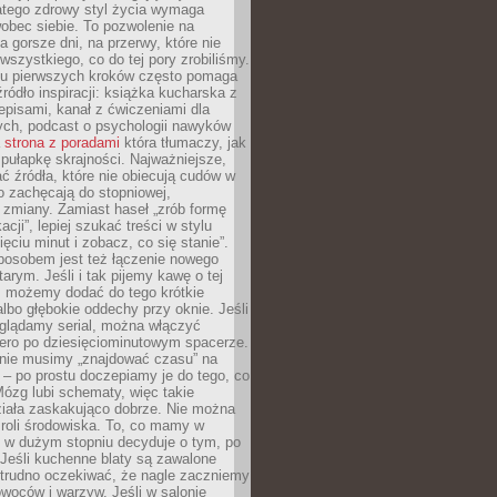
atego zdrowy styl życia wymaga
obec siebie. To pozwolenie na
a gorsze dni, na przerwy, które nie
 wszystkiego, co do tej pory zrobiliśmy.
iu pierwszych kroków często pomaga
ródło inspiracji: książka kucharska z
episami, kanał z ćwiczeniami dla
ych, podcast o psychologii nawyków
a
strona z poradami
która tłumaczy, jak
pułapkę skrajności. Najważniejsze,
ć źródła, które nie obiecują cudów w
ko zachęcają do stopniowej,
j zmiany. Zamiast haseł „zrób formę
cji”, lepiej szukać treści w stylu
ięciu minut i zobacz, co się stanie”.
osobem jest też łączenie nowego
arym. Jeśli i tak pijemy kawę o tej
, możemy dodać do tego krótkie
albo głębokie oddechy przy oknie. Jeśli
oglądamy serial, można włączyć
iero po dziesięciominutowym spacerze.
 nie musimy „znajdować czasu” na
– po prostu doczepiamy je do tego, co
Mózg lubi schematy, więc takie
ziała zaskakująco dobrze. Nie można
roli środowiska. To, co mamy w
, w dużym stopniu decyduje o tym, po
Jeśli kuchenne blaty są zawalone
 trudno oczekiwać, że nagle zaczniemy
owoców i warzyw. Jeśli w salonie