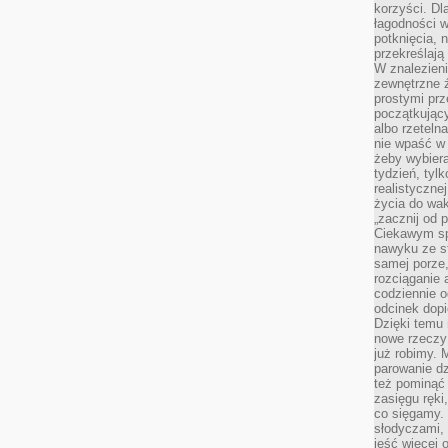
korzyści. Dl
łagodności w
potknięcia, n
przekreślają
W znalezien
zewnętrzne ź
prostymi prz
początkując
albo rzeteln
nie wpaść w 
żeby wybiera
tydzień, tyl
realistyczne
życia do waka
„zacznij od p
Ciekawym sp
nawyku ze st
samej porze
rozciąganie 
codziennie 
odcinek dop
Dzięki temu
nowe rzeczy 
już robimy. 
parowanie d
też pominąć 
zasięgu ręki
co sięgamy. 
słodyczami,
jeść więcej 