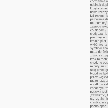
codziennie 
odcinek dop
Dzięki temu
nowe rzeczy 
już robimy. 
parowanie d
też pominąć 
zasięgu ręki
co sięgamy. 
słodyczami,
jeść więcej 
króluje pilot
wybór jest 
symboliczna
mata do ćwic
z wodą stoją
krok to moni
chodzi o obse
minuty snu, 
śpię przecię
tygodniu fak
przez więks
raczej przyp
notatki w ka
zobaczyć tre
pułapką jest
„zawalimy”, 
styl życia n
ciastka, nie
późno spać. 