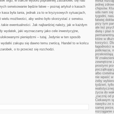
tek tego, w trakcie wyboru poprawniej zastanowić się nad
minut rozcią
jednej zdrow
rych serwisowanie będzie łatwe – poznaj artykuł o kasach
chipsów. Klu
uda nam się
e kasa była tania, jednak za to w kryzysowych sytuacjach,
tygodni, nas
t wielu możliwości, aby wolno było skorzystać z serwisu.
łatwiej dokł
przy tym pam
a takie ewentualności. Jak najbardziej należy, jak w każdym
ale też psyc
dy wydatek, jaki wyznaczamy jako cele inwestycyjne,
dietę i plan
permanentnym
 ulokowanymi pieniędzmi – tutaj. Jedynie w ten sposób
które w dłuż
korzyści. Dl
te wydatki zakupu się dawno temu zwrócą. Handel to w końcu
łagodności w
zarobek, o to przecież się rozchodzi.
potknięcia, n
przekreślają
W znalezien
zewnętrzne ź
prostymi prz
początkując
albo rzeteln
nie wpaść w 
żeby wybiera
tydzień, tyl
realistyczne
życia do waka
„zacznij od p
Ciekawym sp
nawyku ze st
samej porze
rozciąganie 