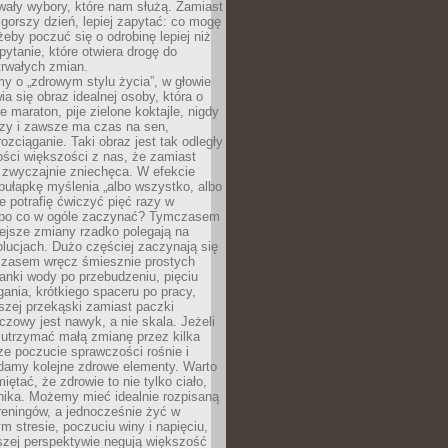
wały wybory, które nam służą. Zamiast
 gorszy dzień, lepiej zapytać: co mogę
 żeby poczuć się o odrobinę lepiej niż
pytanie, które otwiera drogę do
trwałych zmian.
y o „zdrowym stylu życia”, w głowie
ia się obraz idealnej osoby, która o
e maraton, pije zielone koktajle, nigdy
czy i zawsze ma czas na sen,
rozciąganie. Taki obraz jest tak odległy
ści większości z nas, że zamiast
zwyczajnie zniechęca. W efekcie
ułapkę myślenia „albo wszystko, albo
nie potrafię ćwiczyć pięć razy w
o po co w ogóle zaczynać? Tymczasem
ejsze zmiany rzadko polegają na
olucjach. Dużo częściej zaczynają się
czasem wręcz śmiesznie prostych
anki wody po przebudzeniu, pięciu
gania, krótkiego spaceru po pracy,
szej przekąski zamiast paczki
czowy jest nawyk, a nie skala. Jeżeli
 utrzymać małą zmianę przez kilka
ze poczucie sprawczości rośnie i
adamy kolejne zdrowe elementy. Warto
iętać, że zdrowie to nie tylko ciało,
hika. Możemy mieć idealnie rozpisaną
 treningów, a jednocześnie żyć w
 stresie, poczuciu winy i napięciu,
szej perspektywie negują większość