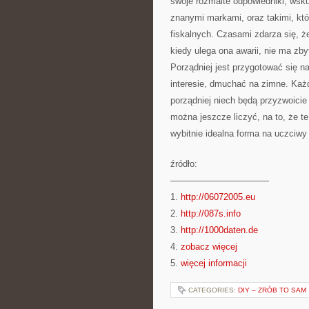
swoje rozmaite odpowiedniki, wsku
znanymi markami, oraz takimi, któ
fiskalnych. Czasami zdarza się, ż
kiedy ulega ona awarii, nie ma zby
Porządniej jest przygotować się n
interesie, dmuchać na zimne. Każ
porządniej niech będą przyzwoicie
można jeszcze liczyć, na to, że 
wybitnie idealna forma na uczciwy 
źródło:
———————————
1.
http://06072005.eu
2.
http://087s.info
3.
http://1000daten.de
4.
zobacz więcej
5.
więcej informacji
CATEGORIES:
DIY – ZRÓB TO SAM