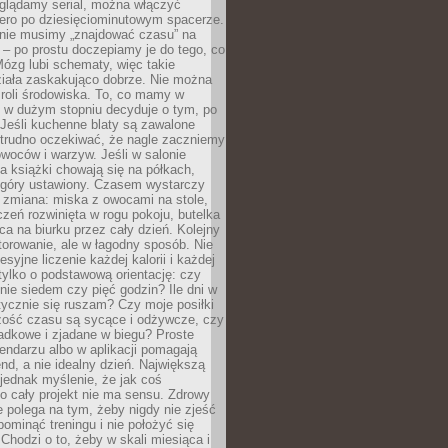
oglądamy serial, można włączyć
iero po dziesięciominutowym spacerze.
 nie musimy „znajdować czasu” na
– po prostu doczepiamy je do tego, co
Mózg lubi schematy, więc takie
ziała zaskakująco dobrze. Nie można
roli środowiska. To, co mamy w
, w dużym stopniu decyduje o tym, po
Jeśli kuchenne blaty są zawalone
 trudno oczekiwać, że nagle zaczniemy
owoców i warzyw. Jeśli w salonie
, a książki chowają się na półkach,
z góry ustawiony. Czasem wystarczy
 zmiana: miska z owocami na stole,
zeń rozwinięta w rogu pokoju, butelka
ca na biurku przez cały dzień. Kolejny
torowanie, ale w łagodny sposób. Nie
syjne liczenie każdej kalorii i każdej
tylko o podstawową orientację: czy
tnie siedem czy pięć godzin? Ile dni w
tycznie się ruszam? Czy moje posiłki
zość czasu są sycące i odżywcze, czy
adkowe i zjadane w biegu? Proste
lendarzu albo w aplikacji pomagają
nd, a nie idealny dzień. Największą
 jednak myślenie, że jak coś
to cały projekt nie ma sensu. Zdrowy
ie polega na tym, żeby nigdy nie zjeść
 pominąć treningu i nie położyć się
Chodzi o to, żeby w skali miesiąca i