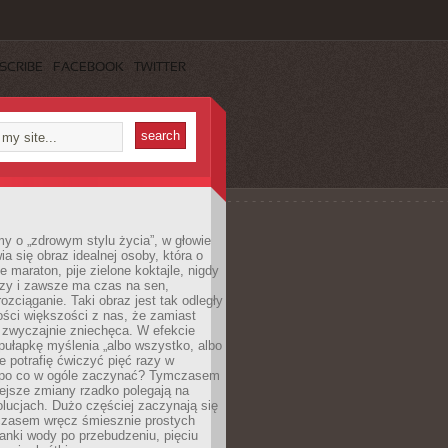
SCRIBE
FACEBOOK
TWITTER
y o „zdrowym stylu życia”, w głowie
ia się obraz idealnej osoby, która o
e maraton, pije zielone koktajle, nigdy
czy i zawsze ma czas na sen,
rozciąganie. Taki obraz jest tak odległy
ści większości z nas, że zamiast
zwyczajnie zniechęca. W efekcie
ułapkę myślenia „albo wszystko, albo
nie potrafię ćwiczyć pięć razy w
o po co w ogóle zaczynać? Tymczasem
ejsze zmiany rzadko polegają na
olucjach. Dużo częściej zaczynają się
czasem wręcz śmiesznie prostych
anki wody po przebudzeniu, pięciu