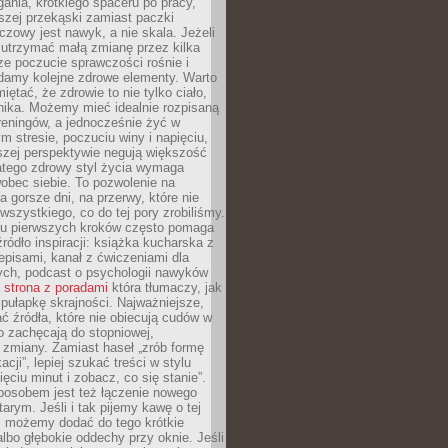
gania, krótkiego spaceru po pracy,
szej przekąski zamiast paczki
czowy jest nawyk, a nie skala. Jeżeli
 utrzymać małą zmianę przez kilka
ze poczucie sprawczości rośnie i
adamy kolejne zdrowe elementy. Warto
iętać, że zdrowie to nie tylko ciało,
hika. Możemy mieć idealnie rozpisaną
 treningów, a jednocześnie żyć w
 stresie, poczuciu winy i napięciu,
szej perspektywie negują większość
atego zdrowy styl życia wymaga
obec siebie. To pozwolenie na
a gorsze dni, na przerwy, które nie
 wszystkiego, co do tej pory zrobiliśmy.
iu pierwszych kroków często pomaga
ródło inspiracji: książka kucharska z
episami, kanał z ćwiczeniami dla
ych, podcast o psychologii nawyków
a
strona z poradami
która tłumaczy, jak
pułapkę skrajności. Najważniejsze,
ć źródła, które nie obiecują cudów w
ko zachęcają do stopniowej,
j zmiany. Zamiast haseł „zrób formę
cji”, lepiej szukać treści w stylu
ięciu minut i zobacz, co się stanie”.
osobem jest też łączenie nowego
arym. Jeśli i tak pijemy kawę o tej
, możemy dodać do tego krótkie
albo głębokie oddechy przy oknie. Jeśli