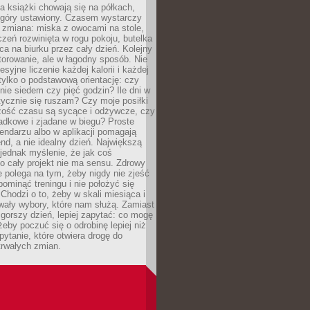
, a książki chowają się na półkach,
z góry ustawiony. Czasem wystarczy
 zmiana: miska z owocami na stole,
zeń rozwinięta w rogu pokoju, butelka
ca na biurku przez cały dzień. Kolejny
torowanie, ale w łagodny sposób. Nie
syjne liczenie każdej kalorii i każdej
tylko o podstawową orientację: czy
tnie siedem czy pięć godzin? Ile dni w
tycznie się ruszam? Czy moje posiłki
zość czasu są sycące i odżywcze, czy
adkowe i zjadane w biegu? Proste
lendarzu albo w aplikacji pomagają
nd, a nie idealny dzień. Największą
 jednak myślenie, że jak coś
to cały projekt nie ma sensu. Zdrowy
ie polega na tym, żeby nigdy nie zjeść
 pominąć treningu i nie położyć się
Chodzi o to, żeby w skali miesiąca i
wały wybory, które nam służą. Zamiast
 gorszy dzień, lepiej zapytać: co mogę
 żeby poczuć się o odrobinę lepiej niż
pytanie, które otwiera drogę do
trwałych zmian.