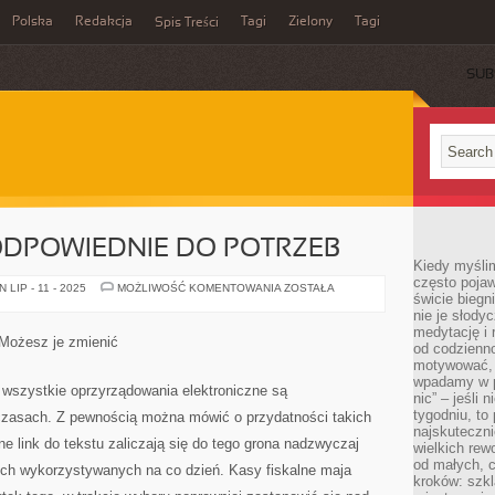
Polska
Redakcja
Tagi
Zielony
Tagi
Spis Treści
SUB
ODPOWIEDNIE DO POTRZEB
Kiedy myślim
często pojaw
UBEZPIECZENIE
LIP - 11 - 2025
MOŻLIWOŚĆ KOMENTOWANIA
ZOSTAŁA
świcie biegni
ODPOWIEDNIE
DO
nie je słody
POTRZEB
medytację i 
 Możesz je zmienić
od codzienno
motywować, 
wpadamy w p
 wszystkie oprzyrządowania elektroniczne są
nic” – jeśli 
tygodniu, t
asach. Z pewnością można mówić o przydatności takich
najskuteczni
ne link do tekstu zaliczają się do tego grona nadzwyczaj
wielkich rew
od małych, 
ych wykorzystywanych na co dzień. Kasy fiskalne maja
kroków: szkl