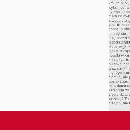
króluje pilot
wybór jest 
symboliczna
mata do ćwic
z wodą stoją
krok to moni
chodzi o obse
minuty snu, 
śpię przecię
tygodniu fak
przez więks
raczej przyp
notatki w ka
zobaczyć tre
pułapką jest
„zawalimy”, 
styl życia n
ciastka, nie
późno spać. 
roku domino
karać się za
zrobić dziś,
wczoraj? To 
małych, ale 