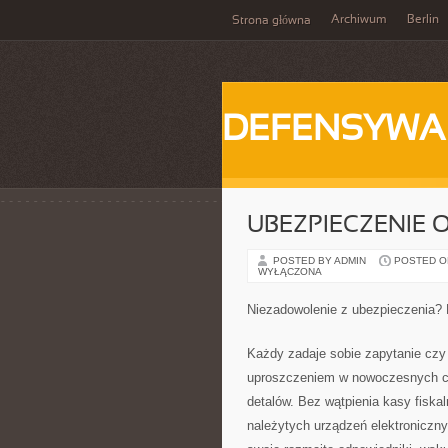
Archiwum
Berlin
Strona główna
DEFENSYWA
UBEZPIECZENIE 
POSTED BY ADMIN
POSTED ON 
WYŁĄCZONA
Niezadowolenie z ubezpieczenia?
Każdy zadaje sobie zapytanie czy
uproszczeniem w nowoczesnych cz
detalów. Bez wątpienia kasy fiskal
należytych urządzeń elektroniczn