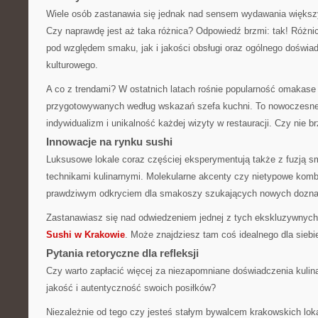
Wiele osób zastanawia się jednak nad sensem wydawania więks
Czy naprawdę jest aż taka różnica? Odpowiedź brzmi: tak! Różn
pod względem smaku, jak i jakości obsługi oraz ogólnego doświad
kulturowego.
A co z trendami? W ostatnich latach rośnie popularność omakas
przygotowywanych według wskazań szefa kuchni. To nowoczesne 
indywidualizm i unikalność każdej wizyty w restauracji. Czy nie b
Innowacje na rynku sushi
Luksusowe lokale coraz częściej eksperymentują także z fuzją
technikami kulinarnymi. Molekularne akcenty czy nietypowe kom
prawdziwym odkryciem dla smakoszy szukających nowych dozna
Zastanawiasz się nad odwiedzeniem jednej z tych ekskluzywnych 
Sushi w Krakowie
. Może znajdziesz tam coś idealnego dla siebi
Pytania retoryczne dla refleksji
Czy warto zapłacić więcej za niezapomniane doświadczenia kulin
jakość i autentyczność swoich posiłków?
Niezależnie od tego czy jesteś stałym bywalcem krakowskich loka