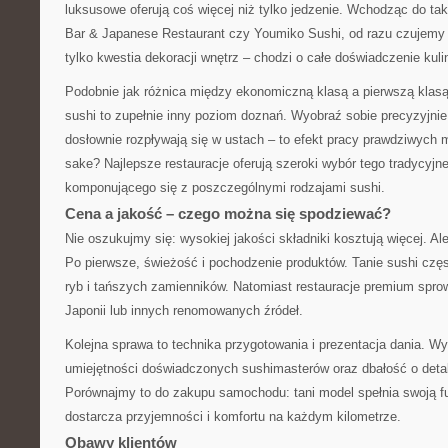
luksusowe oferują coś więcej niż tylko jedzenie. Wchodząc do ta
Bar & Japanese Restaurant czy Youmiko Sushi, od razu czujemy 
tylko kwestia dekoracji wnętrz – chodzi o całe doświadczenie kuli
Podobnie jak różnica między ekonomiczną klasą a pierwszą klas
sushi to zupełnie inny poziom doznań. Wyobraź sobie precyzyjnie 
dosłownie rozpływają się w ustach – to efekt pracy prawdziwych m
sake? Najlepsze restauracje oferują szeroki wybór tego tradycyjne
komponującego się z poszczególnymi rodzajami sushi.
Cena a jakość – czego można się spodziewać?
Nie oszukujmy się: wysokiej jakości składniki kosztują więcej. Al
Po pierwsze, świeżość i pochodzenie produktów. Tanie sushi czę
ryb i tańszych zamienników. Natomiast restauracje premium spro
Japonii lub innych renomowanych źródeł.
Kolejna sprawa to technika przygotowania i prezentacja dania. 
umiejętności doświadczonych sushimasterów oraz dbałość o detal
Porównajmy to do zakupu samochodu: tani model spełnia swoją fu
dostarcza przyjemności i komfortu na każdym kilometrze.
Obawy klientów