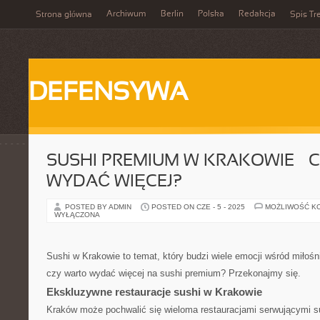
Archiwum
Berlin
Polska
Redakcja
Strona główna
Spis Tr
DEFENSYWA
SUSHI PREMIUM W KRAKOWIE – 
WYDAĆ WIĘCEJ?
POSTED BY ADMIN
POSTED ON CZE - 5 - 2025
MOŻLIWOŚĆ K
WYŁĄCZONA
Sushi w Krakowie to temat, który budzi wiele emocji wśród miłośn
czy warto wydać więcej na sushi premium? Przekonajmy się.
Ekskluzywne restauracje sushi w Krakowie
Kraków może pochwalić się wieloma restauracjami serwującymi sus