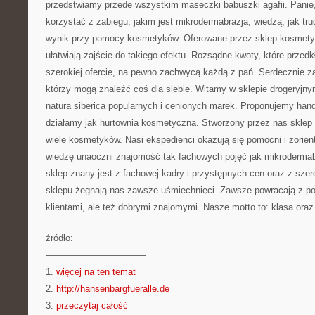
przedstwiamy przede wszystkim maseczki babuszki agafii. Panie,
korzystać z zabiegu, jakim jest mikrodermabrazja, wiedzą, jak tr
wynik przy pomocy kosmetyków. Oferowane przez sklep kosmetyk
ułatwiają zajście do takiego efektu. Rozsądne kwoty, które przed
szerokiej ofercie, na pewno zachwycą każdą z pań. Serdecznie 
którzy mogą znaleźć coś dla siebie. Witamy w sklepie drogeryjn
natura siberica popularnych i cenionych marek. Proponujemy hand
działamy jak hurtownia kosmetyczna. Stworzony przez nas sklep 
wiele kosmetyków. Nasi ekspedienci okazują się pomocni i zorien
wiedzę unaoczni znajomość tak fachowych pojęć jak mikrodermab
sklep znany jest z fachowej kadry i przystępnych cen oraz z szer
sklepu żegnają nas zawsze uśmiechnięci. Zawsze powracają z po
klientami, ale też dobrymi znajomymi. Nasze motto to: klasa oraz
źródło:
———————————
1.
więcej na ten temat
2.
http://hansenbargfueralle.de
3.
przeczytaj całość