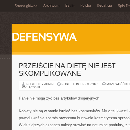
Archiwum
Berlin
Polska
Redakcja
Strona główna
Spis Tr
DEFENSYWA
PRZEJŚCIE NA DIETĘ NIE JEST
SKOMPLIKOWANE
POSTED BY ADMIN
POSTED ON LIP - 9 - 2025
MOŻLIWOŚĆ K
WYŁĄCZONA
Panie nie mogą żyć bez artykułów drogeryjnych
Kobiety nie są w stanie istnieć bez kosmetyków. My o tej kwestii
powodu waśnie została stworzona hurtownia kosmetyczna sprzeda
W dzisiejszych czasach należy stawiać na naturalne produkty, z 