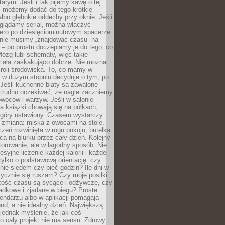
arym. Jeśli i tak pijemy kawę o tej
, możemy dodać do tego krótkie
albo głębokie oddechy przy oknie. Jeśli
oglądamy serial, można włączyć
iero po dziesięciominutowym spacerze.
 nie musimy „znajdować czasu” na
– po prostu doczepiamy je do tego, co
Mózg lubi schematy, więc takie
ziała zaskakująco dobrze. Nie można
roli środowiska. To, co mamy w
, w dużym stopniu decyduje o tym, po
Jeśli kuchenne blaty są zawalone
 trudno oczekiwać, że nagle zaczniemy
owoców i warzyw. Jeśli w salonie
, a książki chowają się na półkach,
z góry ustawiony. Czasem wystarczy
 zmiana: miska z owocami na stole,
zeń rozwinięta w rogu pokoju, butelka
ca na biurku przez cały dzień. Kolejny
torowanie, ale w łagodny sposób. Nie
syjne liczenie każdej kalorii i każdej
tylko o podstawową orientację: czy
tnie siedem czy pięć godzin? Ile dni w
tycznie się ruszam? Czy moje posiłki
zość czasu są sycące i odżywcze, czy
adkowe i zjadane w biegu? Proste
lendarzu albo w aplikacji pomagają
nd, a nie idealny dzień. Największą
 jednak myślenie, że jak coś
to cały projekt nie ma sensu. Zdrowy