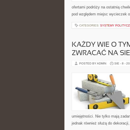
ofertami podróży na ostatnią chwil
pod względem miejsc wycieczek 
CATEGORIES:
SYSTEMY POLITYCZ
KAŻDY WIE O TYM
ZWRACAĆ NA SIE
POSTED BY ADMIN
SIE - 8 - 2
umiejętności. Nie tylko mają zada
jednak również służą do dekoracji,