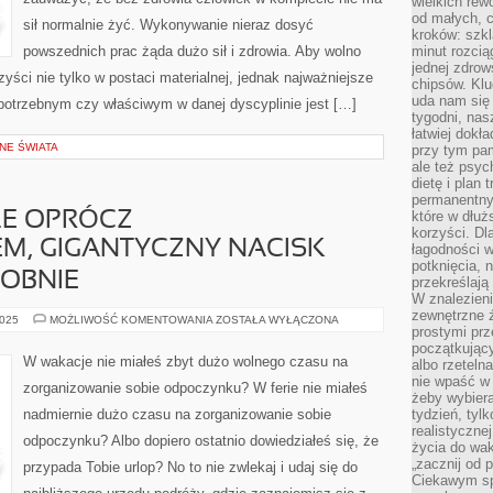
wielkich rew
WIELKI
od małych, 
NOS,
sił normalnie żyć. Wykonywanie nieraz dosyć
kroków: szkl
ZA
KRÓTKIE
powszednich prac żąda dużo sił i zdrowia. Aby wolno
minut rozcią
NOGI
jednej zdrow
yści nie tylko w postaci materialnej, jednak najważniejsze
chipsów. Klu
uda nam się
ę potrzebnym czy właściwym w danej dyscyplinie jest […]
tygodni, nas
łatwiej dokł
NE ŚWIATA
przy tym pam
ale też psyc
dietę i plan
permanentnym
które w dłuż
LE OPRÓCZ
korzyści. Dl
, GIGANTYCZNY NACISK
łagodności w
potknięcia, n
DOBNIE
przekreślają
W znalezien
zewnętrzne ź
W
2025
MOŻLIWOŚĆ KOMENTOWANIA
ZOSTAŁA WYŁĄCZONA
prostymi prz
KAŻDEJ
SZKOLE
początkując
OPRÓCZ
W wakacje nie miałeś zbyt dużo wolnego czasu na
albo rzeteln
WYCHOWYWANIEM,
GIGANTYCZNY
nie wpaść w 
zorganizowanie sobie odpoczynku? W ferie nie miałeś
NACISK
żeby wybiera
KŁADZIE
nadmiernie dużo czasu na zorganizowanie sobie
tydzień, tyl
SIĘ
PODOBNIE
realistyczne
odpoczynku? Albo dopiero ostatnio dowiedziałeś się, że
życia do waka
„zacznij od p
przypada Tobie urlop? No to nie zwlekaj i udaj się do
Ciekawym sp