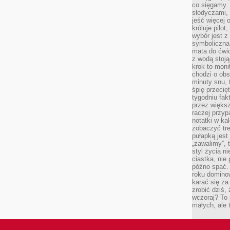
co sięgamy. 
słodyczami,
jeść więcej 
króluje pilot
wybór jest 
symboliczna
mata do ćwic
z wodą stoją
krok to moni
chodzi o obse
minuty snu, 
śpię przecię
tygodniu fak
przez więks
raczej przyp
notatki w ka
zobaczyć tre
pułapką jest
„zawalimy”, 
styl życia n
ciastka, nie
późno spać. 
roku domino
karać się za
zrobić dziś,
wczoraj? To 
małych, ale 