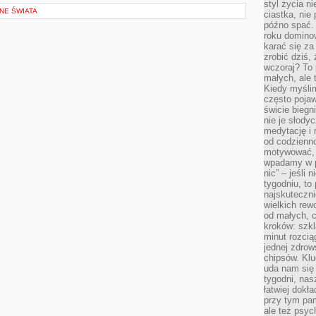
styl życia n
NE ŚWIATA
ciastka, nie
późno spać. 
roku domino
karać się za
zrobić dziś,
wczoraj? To 
małych, ale 
Kiedy myślim
często pojaw
świcie biegni
nie je słody
medytację i 
od codzienno
motywować, 
wpadamy w p
nic” – jeśli 
tygodniu, t
najskuteczni
wielkich rew
od małych, 
kroków: szkl
minut rozcią
jednej zdrow
chipsów. Klu
uda nam się
tygodni, nas
łatwiej dokł
przy tym pam
ale też psyc