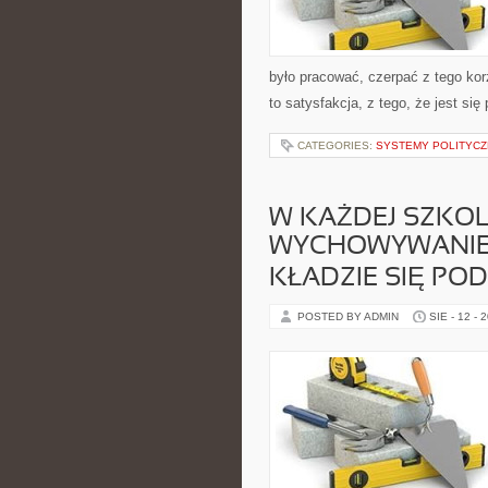
było pracować, czerpać z tego korz
to satysfakcja, z tego, że jest si
CATEGORIES:
SYSTEMY POLITYCZ
W KAŻDEJ SZKO
WYCHOWYWANIEM
KŁADZIE SIĘ PO
POSTED BY ADMIN
SIE - 12 - 