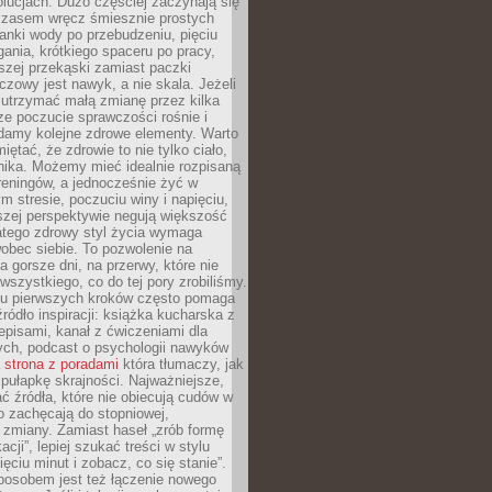
olucjach. Dużo częściej zaczynają się
czasem wręcz śmiesznie prostych
anki wody po przebudzeniu, pięciu
gania, krótkiego spaceru po pracy,
szej przekąski zamiast paczki
czowy jest nawyk, a nie skala. Jeżeli
 utrzymać małą zmianę przez kilka
ze poczucie sprawczości rośnie i
adamy kolejne zdrowe elementy. Warto
iętać, że zdrowie to nie tylko ciało,
hika. Możemy mieć idealnie rozpisaną
 treningów, a jednocześnie żyć w
 stresie, poczuciu winy i napięciu,
szej perspektywie negują większość
atego zdrowy styl życia wymaga
obec siebie. To pozwolenie na
a gorsze dni, na przerwy, które nie
 wszystkiego, co do tej pory zrobiliśmy.
iu pierwszych kroków często pomaga
ródło inspiracji: książka kucharska z
episami, kanał z ćwiczeniami dla
ych, podcast o psychologii nawyków
a
strona z poradami
która tłumaczy, jak
pułapkę skrajności. Najważniejsze,
ć źródła, które nie obiecują cudów w
ko zachęcają do stopniowej,
j zmiany. Zamiast haseł „zrób formę
cji”, lepiej szukać treści w stylu
ięciu minut i zobacz, co się stanie”.
osobem jest też łączenie nowego