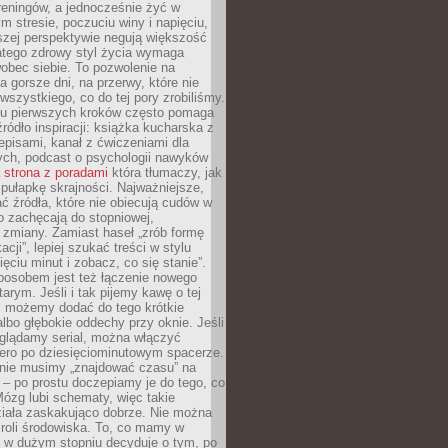
 treningów, a jednocześnie żyć w
 stresie, poczuciu winy i napięciu,
szej perspektywie negują większość
atego zdrowy styl życia wymaga
obec siebie. To pozwolenie na
a gorsze dni, na przerwy, które nie
 wszystkiego, co do tej pory zrobiliśmy.
iu pierwszych kroków często pomaga
ródło inspiracji: książka kucharska z
episami, kanał z ćwiczeniami dla
ych, podcast o psychologii nawyków
a
strona z poradami
która tłumaczy, jak
pułapkę skrajności. Najważniejsze,
ć źródła, które nie obiecują cudów w
ko zachęcają do stopniowej,
j zmiany. Zamiast haseł „zrób formę
cji”, lepiej szukać treści w stylu
ięciu minut i zobacz, co się stanie”.
osobem jest też łączenie nowego
arym. Jeśli i tak pijemy kawę o tej
, możemy dodać do tego krótkie
albo głębokie oddechy przy oknie. Jeśli
oglądamy serial, można włączyć
iero po dziesięciominutowym spacerze.
 nie musimy „znajdować czasu” na
– po prostu doczepiamy je do tego, co
Mózg lubi schematy, więc takie
ziała zaskakująco dobrze. Nie można
roli środowiska. To, co mamy w
, w dużym stopniu decyduje o tym, po