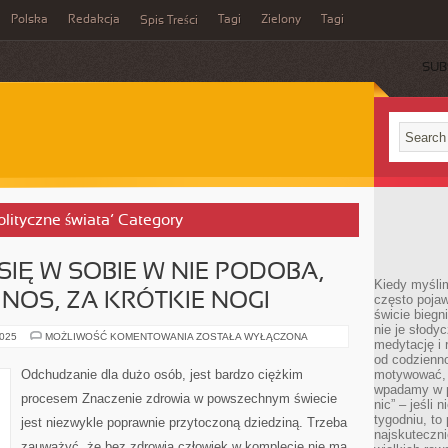
Polska
Redakcja
Tagi
Zielony
Tagi
Spis Treści
SUB
olityczne świata’ Category
SIĘ W SOBIE W NIE PODOBA,
Kiedy myślim
 NOS, ZA KRÓTKIE NOGI
często pojaw
świcie biegni
nie je słody
STALE
2025
MOŻLIWOŚĆ KOMENTOWANIA
ZOSTAŁA WYŁĄCZONA
medytację i 
COŚ
NAM
od codzienno
SIĘ
Odchudzanie dla dużo osób, jest bardzo ciężkim
motywować, 
W
wpadamy w p
SOBIE
procesem Znaczenie zdrowia w powszechnym świecie
W
nic” – jeśli 
NIE
tygodniu, t
jest niezwykle poprawnie przytoczoną dziedziną. Trzeba
PODOBA,
najskuteczni
MAMY
zauważyć, że bez zdrowia człowiek w komplecie nie ma
ZA