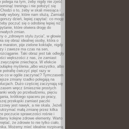
ie polega na tym, żeby nigdy nie zjeść
 pominąć treningu i nie położyć się
Chodzi o to, żeby w skali miesiąca i
wały wybory, które nam służą. Zamiast
 gorszy dzień, lepiej zapytać: co mogę
 żeby poczuć się o odrobinę lepiej niż
pytanie, które otwiera drogę do
trwałych zmian.
y o „zdrowym stylu życia”, w głowie
ia się obraz idealnej osoby, która o
e maraton, pije zielone koktajle, nigdy
czy i zawsze ma czas na sen,
rozciąganie. Taki obraz jest tak odległy
ści większości z nas, że zamiast
zwyczajnie zniechęca. W efekcie
ułapkę myślenia „albo wszystko, albo
nie potrafię ćwiczyć pięć razy w
o po co w ogóle zaczynać? Tymczasem
ejsze zmiany rzadko polegają na
olucjach. Dużo częściej zaczynają się
czasem wręcz śmiesznie prostych
anki wody po przebudzeniu, pięciu
gania, krótkiego spaceru po pracy,
szej przekąski zamiast paczki
czowy jest nawyk, a nie skala. Jeżeli
 utrzymać małą zmianę przez kilka
ze poczucie sprawczości rośnie i
adamy kolejne zdrowe elementy. Warto
iętać, że zdrowie to nie tylko ciało,
hika. Możemy mieć idealnie rozpisaną