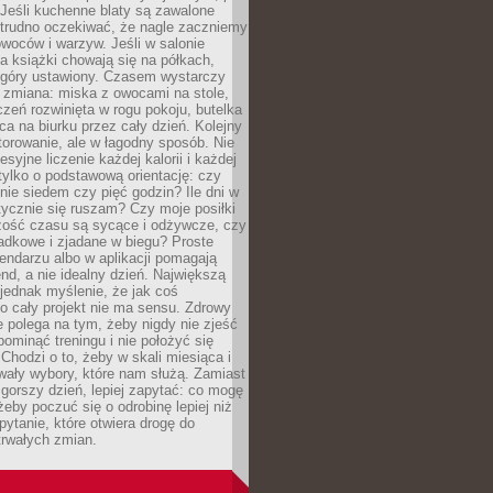
Jeśli kuchenne blaty są zawalone
 trudno oczekiwać, że nagle zaczniemy
owoców i warzyw. Jeśli w salonie
, a książki chowają się na półkach,
z góry ustawiony. Czasem wystarczy
 zmiana: miska z owocami na stole,
zeń rozwinięta w rogu pokoju, butelka
ca na biurku przez cały dzień. Kolejny
torowanie, ale w łagodny sposób. Nie
syjne liczenie każdej kalorii i każdej
tylko o podstawową orientację: czy
tnie siedem czy pięć godzin? Ile dni w
tycznie się ruszam? Czy moje posiłki
zość czasu są sycące i odżywcze, czy
adkowe i zjadane w biegu? Proste
lendarzu albo w aplikacji pomagają
nd, a nie idealny dzień. Największą
 jednak myślenie, że jak coś
to cały projekt nie ma sensu. Zdrowy
ie polega na tym, żeby nigdy nie zjeść
 pominąć treningu i nie położyć się
Chodzi o to, żeby w skali miesiąca i
wały wybory, które nam służą. Zamiast
 gorszy dzień, lepiej zapytać: co mogę
 żeby poczuć się o odrobinę lepiej niż
pytanie, które otwiera drogę do
trwałych zmian.