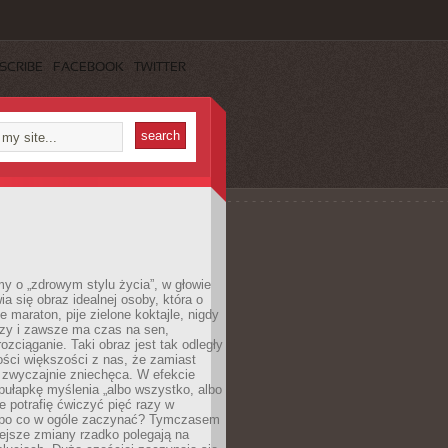
SCRIBE
FACEBOOK
TWITTER
y o „zdrowym stylu życia”, w głowie
ia się obraz idealnej osoby, która o
e maraton, pije zielone koktajle, nigdy
czy i zawsze ma czas na sen,
rozciąganie. Taki obraz jest tak odległy
ści większości z nas, że zamiast
zwyczajnie zniechęca. W efekcie
ułapkę myślenia „albo wszystko, albo
nie potrafię ćwiczyć pięć razy w
o po co w ogóle zaczynać? Tymczasem
ejsze zmiany rzadko polegają na