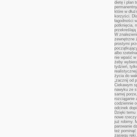
dietę i plan
permanentnym
które w dłuż
korzyści. Dl
łagodności w
potknięcia, n
przekreślają
W znalezien
zewnętrzne ź
prostymi prz
początkując
albo rzeteln
nie wpaść w 
żeby wybiera
tydzień, tyl
realistyczne
życia do waka
„zacznij od p
Ciekawym sp
nawyku ze st
samej porze
rozciąganie 
codziennie 
odcinek dop
Dzięki temu
nowe rzeczy 
już robimy. 
parowanie d
też pominąć 
zasięgu ręki