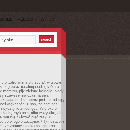
SCRIBE
FACEBOOK
TWITTER
y o „zdrowym stylu życia”, w głowie
ia się obraz idealnej osoby, która o
e maraton, pije zielone koktajle, nigdy
czy i zawsze ma czas na sen,
rozciąganie. Taki obraz jest tak odległy
ści większości z nas, że zamiast
zwyczajnie zniechęca. W efekcie
ułapkę myślenia „albo wszystko, albo
nie potrafię ćwiczyć pięć razy w
o po co w ogóle zaczynać? Tymczasem
ejsze zmiany rzadko polegają na