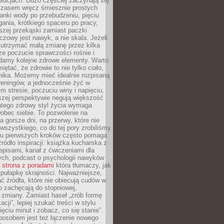
olucjach. Dużo częściej zaczynają się
czasem wręcz śmiesznie prostych
anki wody po przebudzeniu, pięciu
gania, krótkiego spaceru po pracy,
szej przekąski zamiast paczki
czowy jest nawyk, a nie skala. Jeżeli
 utrzymać małą zmianę przez kilka
ze poczucie sprawczości rośnie i
adamy kolejne zdrowe elementy. Warto
iętać, że zdrowie to nie tylko ciało,
hika. Możemy mieć idealnie rozpisaną
 treningów, a jednocześnie żyć w
 stresie, poczuciu winy i napięciu,
szej perspektywie negują większość
atego zdrowy styl życia wymaga
obec siebie. To pozwolenie na
a gorsze dni, na przerwy, które nie
 wszystkiego, co do tej pory zrobiliśmy.
iu pierwszych kroków często pomaga
ródło inspiracji: książka kucharska z
episami, kanał z ćwiczeniami dla
ych, podcast o psychologii nawyków
a
strona z poradami
która tłumaczy, jak
pułapkę skrajności. Najważniejsze,
ć źródła, które nie obiecują cudów w
ko zachęcają do stopniowej,
j zmiany. Zamiast haseł „zrób formę
cji”, lepiej szukać treści w stylu
ięciu minut i zobacz, co się stanie”.
osobem jest też łączenie nowego