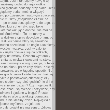
arym. Jeśli i tak pijemy kawę o tej
, możemy dodać do tego krótkie
albo głębokie oddechy przy oknie. Jeśli
oglądamy serial, można włączyć
iero po dziesięciominutowym spacerze.
 nie musimy „znajdować czasu” na
– po prostu doczepiamy je do tego, co
Mózg lubi schematy, więc takie
ziała zaskakująco dobrze. Nie można
roli środowiska. To, co mamy w
, w dużym stopniu decyduje o tym, po
Jeśli kuchenne blaty są zawalone
 trudno oczekiwać, że nagle zaczniemy
owoców i warzyw. Jeśli w salonie
, a książki chowają się na półkach,
z góry ustawiony. Czasem wystarczy
 zmiana: miska z owocami na stole,
zeń rozwinięta w rogu pokoju, butelka
ca na biurku przez cały dzień. Kolejny
torowanie, ale w łagodny sposób. Nie
syjne liczenie każdej kalorii i każdej
tylko o podstawową orientację: czy
tnie siedem czy pięć godzin? Ile dni w
tycznie się ruszam? Czy moje posiłki
zość czasu są sycące i odżywcze, czy
adkowe i zjadane w biegu? Proste
lendarzu albo w aplikacji pomagają
nd, a nie idealny dzień. Największą
 jednak myślenie, że jak coś
to cały projekt nie ma sensu. Zdrowy