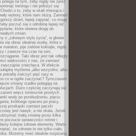
ie polega na tym, żeby nigdy nie zjeść
 pominąć treningu i nie położyć się
Chodzi o to, żeby w skali miesiąca i
wały wybory, które nam służą. Zamiast
 gorszy dzień, lepiej zapytać: co mogę
 żeby poczuć się o odrobinę lepiej niż
pytanie, które otwiera drogę do
trwałych zmian.
y o „zdrowym stylu życia”, w głowie
ia się obraz idealnej osoby, która o
e maraton, pije zielone koktajle, nigdy
czy i zawsze ma czas na sen,
rozciąganie. Taki obraz jest tak odległy
ści większości z nas, że zamiast
zwyczajnie zniechęca. W efekcie
ułapkę myślenia „albo wszystko, albo
nie potrafię ćwiczyć pięć razy w
o po co w ogóle zaczynać? Tymczasem
ejsze zmiany rzadko polegają na
olucjach. Dużo częściej zaczynają się
czasem wręcz śmiesznie prostych
anki wody po przebudzeniu, pięciu
gania, krótkiego spaceru po pracy,
szej przekąski zamiast paczki
czowy jest nawyk, a nie skala. Jeżeli
 utrzymać małą zmianę przez kilka
ze poczucie sprawczości rośnie i
adamy kolejne zdrowe elementy. Warto
iętać, że zdrowie to nie tylko ciało,
hika. Możemy mieć idealnie rozpisaną