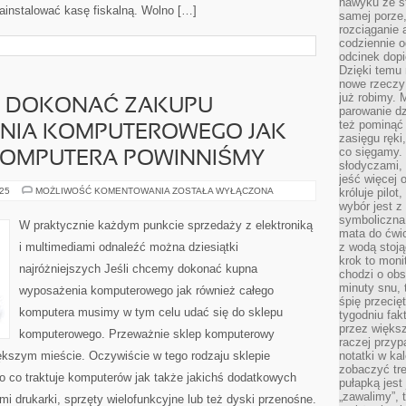
nawyku ze st
ainstalować kasę fiskalną. Wolno […]
samej porze
rozciąganie 
codziennie 
odcinek dop
Dzięki temu
nowe rzeczy 
już robimy. 
MY DOKONAĆ ZAKUPU
parowanie d
też pominąć 
NIA KOMPUTEROWEGO JAK
zasięgu ręki
co sięgamy. 
KOMPUTERA POWINNIŚMY
słodyczami,
jeść więcej 
JEŚLI
025
MOŻLIWOŚĆ KOMENTOWANIA
ZOSTAŁA WYŁĄCZONA
króluje pilot
PRAGNIEMY
wybór jest 
DOKONAĆ
symboliczna
ZAKUPU
W praktycznie każdym punkcie sprzedaży z elektroniką
OPRZYRZĄDOWANIA
mata do ćwic
KOMPUTEROWEGO
i multimediami odnaleźć można dziesiątki
z wodą stoją
JAK
krok to moni
TAKŻE
najróżniejszych Jeśli chcemy dokonać kupna
CAŁEGO
chodzi o obse
KOMPUTERA
minuty snu, 
wyposażenia komputerowego jak również całego
POWINNIŚMY
śpię przecię
komputera musimy w tym celu udać się do sklepu
tygodniu fak
przez więks
komputerowego. Przeważnie sklep komputerowy
raczej przyp
ększym mieście. Oczywiście w tego rodzaju sklepie
notatki w ka
zobaczyć tre
 co traktuje komputerów jak także jakichś dodatkowych
pułapką jest
„zawalimy”, 
mi drukarki, sprzęty wielofunkcyjne lub też dyski przenośne.