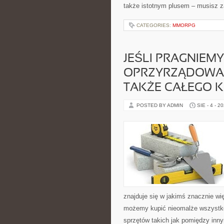
także istotnym plusem – musisz z
CATEGORIES:
MMORPG
JEŚLI PRAGNIE
OPRZYRZĄDOWA
TAKŻE CAŁEGO 
POSTED BY ADMIN
SIE - 4 - 2
znajduje się w jakimś znacznie wi
możemy kupić nieomalże wszystko
sprzętów takich jak pomiędzy inny