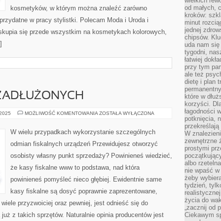
wielkich rew
od małych, 
kosmetyków, w którym można znaleźć zarówno
kroków: szkl
 przydatne w pracy stylistki. Polecam Moda i Uroda i
minut rozcią
jednej zdrow
skupia się przede wszystkim na kosmetykach kolorowych,
chipsów. Klu
]
uda nam się
tygodni, nas
łatwiej dokł
przy tym pam
ale też psyc
dietę i plan
permanentnym
ZADŁUŻONYCH
które w dłuż
korzyści. Dl
łagodności w
POŻYCZKA
 2025
MOŻLIWOŚĆ KOMENTOWANIA
ZOSTAŁA WYŁĄCZONA
potknięcia, n
DLA
ZADŁUŻONYCH
przekreślają
W wielu przypadkach wykorzystanie szczególnych
W znalezien
zewnętrzne ź
odmian fiskalnych urządzeń Przewidujesz otworzyć
prostymi prz
osobisty własny punkt sprzedaży? Powinieneś wiedzieć,
początkując
albo rzeteln
że kasy fiskalne www to podstawa, nad która
nie wpaść w 
żeby wybiera
powinieneś pomyśleć nieco głębiej. Ewidentnie same
tydzień, tyl
kasy fiskalne są dosyć poprawnie zaprezentowane,
realistyczne
życia do waka
iele przyzwoiciej oraz pewniej, jest odnieść się do
„zacznij od p
już z takich sprzętów. Naturalnie opinia producentów jest
Ciekawym sp