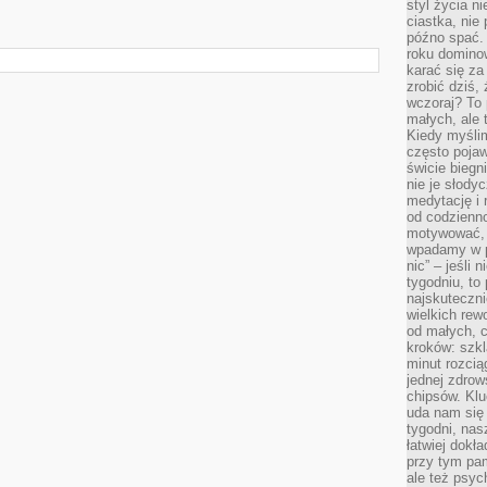
styl życia n
ciastka, nie
późno spać. 
roku domino
karać się za
zrobić dziś,
wczoraj? To 
małych, ale 
Kiedy myślim
często pojaw
świcie biegni
nie je słody
medytację i 
od codzienno
motywować, 
wpadamy w p
nic” – jeśli 
tygodniu, t
najskuteczni
wielkich rew
od małych, 
kroków: szkl
minut rozcią
jednej zdrow
chipsów. Klu
uda nam się
tygodni, nas
łatwiej dokł
przy tym pam
ale też psyc