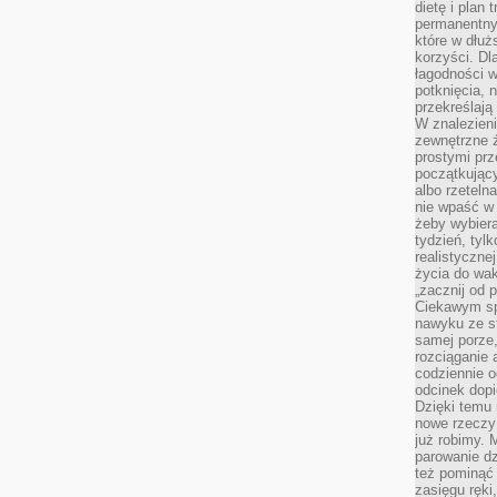
dietę i plan
permanentnym
które w dłuż
korzyści. Dl
łagodności w
potknięcia, n
przekreślają
W znalezien
zewnętrzne ź
prostymi prz
początkując
albo rzeteln
nie wpaść w 
żeby wybiera
tydzień, tyl
realistyczne
życia do waka
„zacznij od p
Ciekawym sp
nawyku ze st
samej porze
rozciąganie 
codziennie 
odcinek dop
Dzięki temu
nowe rzeczy 
już robimy. 
parowanie d
też pominąć 
zasięgu ręki