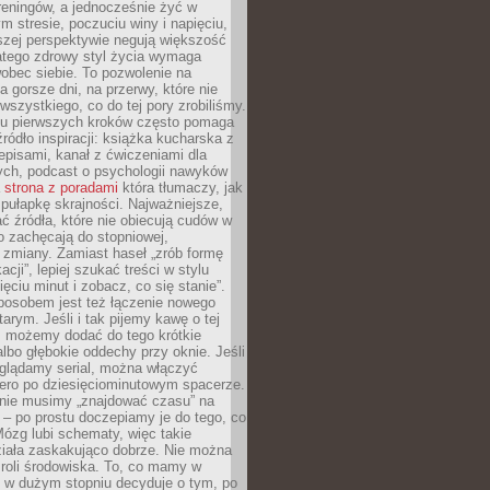
 treningów, a jednocześnie żyć w
 stresie, poczuciu winy i napięciu,
szej perspektywie negują większość
atego zdrowy styl życia wymaga
obec siebie. To pozwolenie na
a gorsze dni, na przerwy, które nie
 wszystkiego, co do tej pory zrobiliśmy.
iu pierwszych kroków często pomaga
ródło inspiracji: książka kucharska z
episami, kanał z ćwiczeniami dla
ych, podcast o psychologii nawyków
a
strona z poradami
która tłumaczy, jak
pułapkę skrajności. Najważniejsze,
ć źródła, które nie obiecują cudów w
ko zachęcają do stopniowej,
j zmiany. Zamiast haseł „zrób formę
cji”, lepiej szukać treści w stylu
ięciu minut i zobacz, co się stanie”.
osobem jest też łączenie nowego
arym. Jeśli i tak pijemy kawę o tej
, możemy dodać do tego krótkie
albo głębokie oddechy przy oknie. Jeśli
oglądamy serial, można włączyć
iero po dziesięciominutowym spacerze.
 nie musimy „znajdować czasu” na
– po prostu doczepiamy je do tego, co
Mózg lubi schematy, więc takie
ziała zaskakująco dobrze. Nie można
roli środowiska. To, co mamy w
, w dużym stopniu decyduje o tym, po