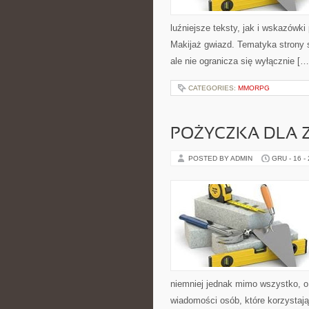
luźniejsze teksty, jak i wskazówki
Makijaż gwiazd. Tematyka strony 
ale nie ogranicza się wyłącznie […
CATEGORIES:
MMORPG
POŻYCZKA DLA 
POSTED BY ADMIN
GRU - 16 -
niemniej jednak mimo wszystko, o w
wiadomości osób, które korzystają 