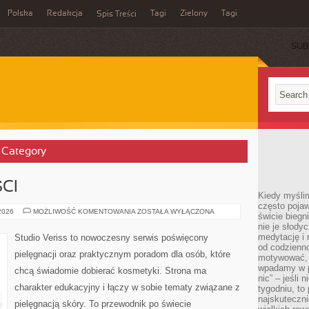
Polska
Redakcja
Tagi
Zielony
Tagi
Spis Treści
SUB
 Category
CI
Kiedy myślim
często pojaw
TRENDY
 2026
MOŻLIWOŚĆ KOMENTOWANIA
ZOSTAŁA WYŁĄCZONA
świcie biegni
I
nie je słody
NOWOŚCI
medytację i 
Studio Veriss to nowoczesny serwis poświęcony
od codzienno
pielęgnacji oraz praktycznym poradom dla osób, które
motywować, 
wpadamy w p
chcą świadomie dobierać kosmetyki. Strona ma
nic” – jeśli 
charakter edukacyjny i łączy w sobie tematy związane z
tygodniu, t
najskuteczni
pielęgnacją skóry. To przewodnik po świecie