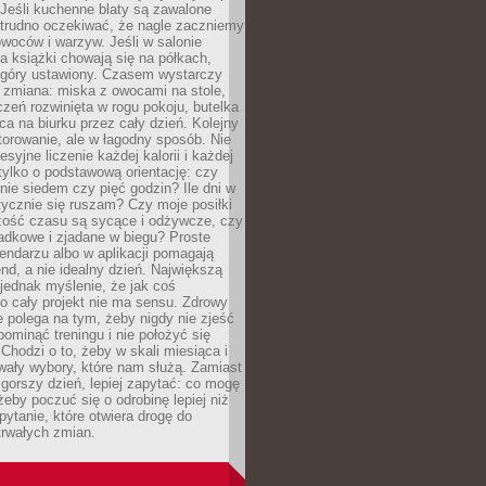
Jeśli kuchenne blaty są zawalone
 trudno oczekiwać, że nagle zaczniemy
owoców i warzyw. Jeśli w salonie
, a książki chowają się na półkach,
z góry ustawiony. Czasem wystarczy
 zmiana: miska z owocami na stole,
zeń rozwinięta w rogu pokoju, butelka
ca na biurku przez cały dzień. Kolejny
torowanie, ale w łagodny sposób. Nie
syjne liczenie każdej kalorii i każdej
tylko o podstawową orientację: czy
tnie siedem czy pięć godzin? Ile dni w
tycznie się ruszam? Czy moje posiłki
zość czasu są sycące i odżywcze, czy
adkowe i zjadane w biegu? Proste
lendarzu albo w aplikacji pomagają
nd, a nie idealny dzień. Największą
 jednak myślenie, że jak coś
to cały projekt nie ma sensu. Zdrowy
ie polega na tym, żeby nigdy nie zjeść
 pominąć treningu i nie położyć się
Chodzi o to, żeby w skali miesiąca i
wały wybory, które nam służą. Zamiast
 gorszy dzień, lepiej zapytać: co mogę
 żeby poczuć się o odrobinę lepiej niż
pytanie, które otwiera drogę do
trwałych zmian.