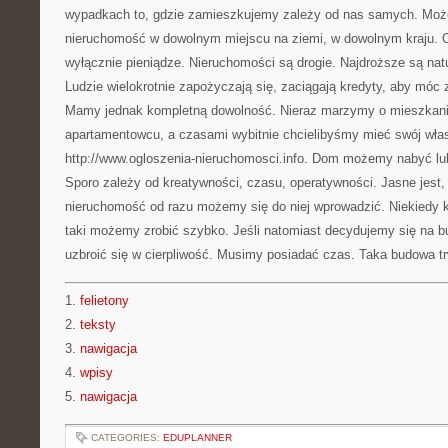
wypadkach to, gdzie zamieszkujemy zależy od nas samych. Moż
nieruchomość w dowolnym miejscu na ziemi, w dowolnym kraju. O
wyłącznie pieniądze. Nieruchomości są drogie. Najdroższe są natu
Ludzie wielokrotnie zapożyczają się, zaciągają kredyty, aby móc
Mamy jednak kompletną dowolność. Nieraz marzymy o mieszkani
apartamentowcu, a czasami wybitnie chcielibyśmy mieć swój wł
http://www.ogloszenia-nieruchomosci.info. Dom możemy nabyć 
Sporo zależy od kreatywności, czasu, operatywności. Jasne jest,
nieruchomość od razu możemy się do niej wprowadzić. Niekiedy k
taki możemy zrobić szybko. Jeśli natomiast decydujemy się na
uzbroić się w cierpliwość. Musimy posiadać czas. Taka budowa tr
1.
felietony
2.
teksty
3.
nawigacja
4.
wpisy
5.
nawigacja
CATEGORIES:
EDUPLANNER