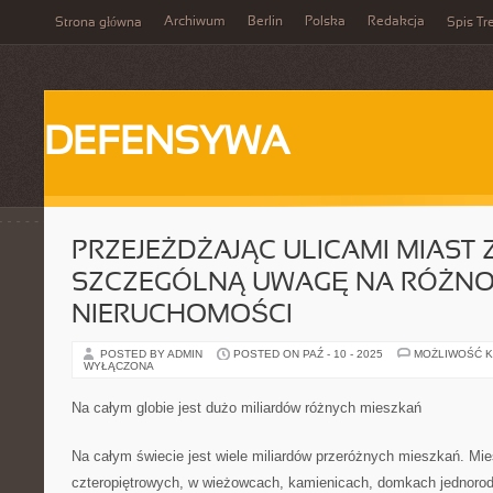
Archiwum
Berlin
Polska
Redakcja
Strona główna
Spis Tr
DEFENSYWA
PRZEJEŻDŻAJĄC ULICAMI MIAS
SZCZEGÓLNĄ UWAGĘ NA RÓŻN
NIERUCHOMOŚCI
POSTED BY ADMIN
POSTED ON PAŹ - 10 - 2025
MOŻLIWOŚĆ 
WYŁĄCZONA
Na całym globie jest dużo miliardów różnych mieszkań
Na całym świecie jest wiele miliardów przeróżnych mieszkań. M
czteropiętrowych, w wieżowcach, kamienicach, domkach jednorod