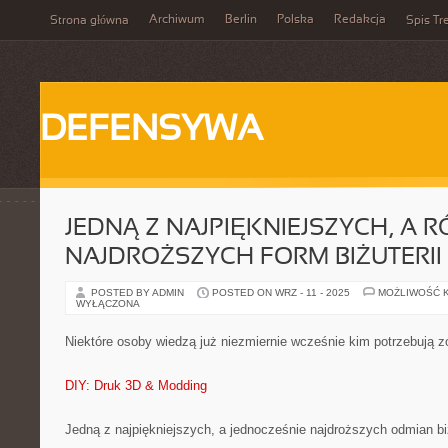
Archiwum
Berlin
Polska
Redakcja
Strona główna
Spis Tr
DEFENSYWA
JEDNĄ Z NAJPIĘKNIEJSZYCH, A
NAJDROŻSZYCH FORM BIŻUTERII
POSTED BY ADMIN
POSTED ON WRZ - 11 - 2025
MOŻLIWOŚĆ 
WYŁĄCZONA
Niektóre osoby wiedzą już niezmiernie wcześnie kim potrzebują z
DIY: Druk 3D & Modding
Jedną z najpiękniejszych, a jednocześnie najdroższych odmian biż