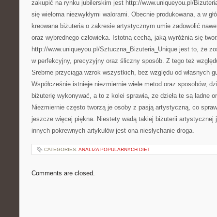
zakupić na rynku jubilerskim jest http://www.uniqueyou.pl/Bizuteri
się wieloma niezwykłymi walorami. Obecnie produkowana, a w głó
kreowana biżuteria o zakresie artystycznym umie zadowolić nawe
oraz wybrednego człowieka. Istotną cechą, jaką wyróżnia się twor
http://www.uniqueyou.pl/Sztuczna_Bizuteria_Unique jest to, że 
w perfekcyjny, precyzyjny oraz śliczny sposób. Z tego też względu
Srebrne przyciąga wzrok wszystkich, bez względu od własnych g
Współcześnie istnieje niezmiernie wiele metod oraz sposobów, dz
biżuterię wykonywać, a to z kolei sprawia, ze dzieła te są ładne 
Niezmiernie często tworzą je osoby z pasją artystyczną, co spraw
jeszcze więcej piękna. Niestety wadą takiej biżuterii artystycznej
innych pokrewnych artykułów jest ona niesłychanie droga.
CATEGORIES:
ANALIZA POPULARNYCH DIET
Comments are closed.