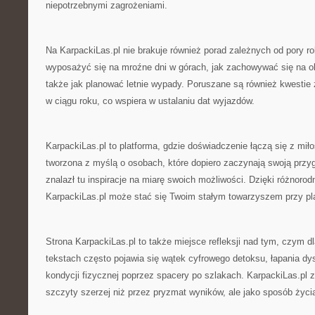
niepotrzebnymi zagrożeniami.
Na KarpackiLas.pl nie brakuje również porad zależnych od pory ro
wyposażyć się na mroźne dni w górach, jak zachowywać się na o
także jak planować letnie wypady. Poruszane są również kwestie
w ciągu roku, co wspiera w ustalaniu dat wyjazdów.
KarpackiLas.pl to platforma, gdzie doświadczenie łączą się z miłoś
tworzona z myślą o osobach, które dopiero zaczynają swoją przy
znalazł tu inspiracje na miarę swoich możliwości. Dzięki różnorod
KarpackiLas.pl może stać się Twoim stałym towarzyszem przy pl
Strona KarpackiLas.pl to także miejsce refleksji nad tym, czym d
tekstach często pojawia się wątek cyfrowego detoksu, łapania d
kondycji fizycznej poprzez spacery po szlakach. KarpackiLas.pl 
szczyty szerzej niż przez pryzmat wyników, ale jako sposób życi