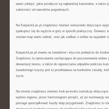
warto zdobyć, jakie przełęcze są najbardziej kameralne, a także j
zależności od warunków pogodowych.
Na KarpackiLas.pl znajdziesz również wskazówki dotyczące wypo
spakujesz się do wyjścia w góry w sposób praktyczny. Dowiesz się
zestaw map warto zabrać, oraz jak zadbać o siebie na wypadek 
KarpackiLas.pl stawia na świadome i etyczne podejście do środow
Znajdziesz tu opracowania zachęcające do poszanowania wobec p
dewastacji terenu, a także do ograniczania odpadów podczas każ
świadomego turysty jest tu przekładana na konkretne zasady, k
życie.
Na stronie znajdziesz również krok-po-kroku instrukcje dotycząc
wyboru regionu, przez harmonogram przejść, aż po rezerwację no
pomaga uporządkować każdy etap przygotowań. Znajdziesz tu ró
dostosować trudność wyprawy do możliwości fizycznych oraz jak