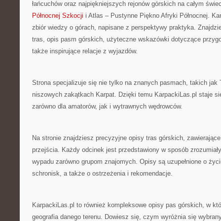
łańcuchów oraz najpiękniejszych rejonów górskich na całym świe
Północnej Szkocji
i Atlas – Pustynne Piękno Afryki Północnej. Ka
zbiór wiedzy o górach, napisane z perspektywy praktyka. Znajdzi
tras, opis pasm górskich, użyteczne wskazówki dotyczące przygo
także inspirujące relacje z wyjazdów.
Strona specjalizuje się nie tylko na znanych pasmach, takich jak T
niszowych zakątkach Karpat. Dzięki temu KarpackiLas.pl staje s
zarówno dla amatorów, jak i wytrawnych wędrowców.
Na stronie znajdziesz precyzyjne opisy tras górskich, zawierające
przejścia. Każdy odcinek jest przedstawiony w sposób zrozumiał
wypadu zarówno grupom znajomych. Opisy są uzupełnione o życ
schronisk, a także o ostrzeżenia i rekomendacje.
KarpackiLas.pl to również kompleksowe opisy pas górskich, w któ
geografia danego terenu. Dowiesz się, czym wyróżnia się wybrany