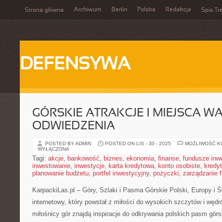
Archiwum
Berlin
Polska
Redakcja
Strona główna
Spis Tr
DEFENSYWA
GÓRSKIE ATRAKCJE I MIEJSCA W
ODWIEDZENIA
POSTED BY ADMIN
POSTED ON LIS - 30 - 2025
MOŻLIWOŚĆ 
WYŁĄCZONA
Tagi:
akcje
,
bankowość
,
biznes
,
ekonomia
,
finanse
,
fundusze inw
inwestowanie
,
inwestycje
,
karta kredytowa
,
konto osobiste
,
kredyt
planowanie budżetu
,
portfel inwestycyjny
,
pożyczki
,
zarządzanie 
KarpackiLas.pl – Góry, Szlaki i Pasma Górskie Polski, Europy i Ś
internetowy, który powstał z miłości do wysokich szczytów i wędr
miłośnicy gór znajdą inspiracje do odkrywania polskich pasm górs