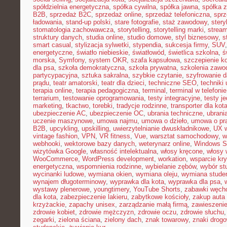
spółdzielnia energetyczna
,
spółka cywilna
,
spółka jawna
,
spółka z
B2B
,
sprzedaż B2C
,
sprzedaż online
,
sprzedaż telefoniczna
,
sprz
ładowania
,
stand-up polski
,
stare fotografie
,
staż zawodowy
,
stery
stomatologia zachowawcza
,
storytelling
,
storytelling marki
,
stream
struktury danych
,
studia online
,
studio domowe
,
styl biznesowy
,
s
smart casual
,
stylizacja sylwetki
,
stypendia
,
sukcesja firmy
,
SUV
energetyczne
,
światło niebieskie
,
światłowód
,
świetlica szkolna
,
ś
morska
,
Symfony
,
system OKR
,
szafa kapsułowa
,
szczepienie k
dla psa
,
szkoła demokratyczna
,
szkoła prywatna
,
szkolenia zawo
partycypacyjna
,
sztuka sakralna
,
szybkie czytanie
,
szyfrowanie 
prądu
,
teatr amatorski
,
teatr dla dzieci
,
techniczne SEO
,
techniki 
terapia online
,
terapia pedagogiczna
,
terminal
,
terminal w telefonie
terrarium
,
testowanie oprogramowania
,
testy integracyjne
,
testy j
marketing
,
tkactwo
,
torebki
,
tradycje rodzinne
,
transporter dla kot
ubezpieczenie AC
,
ubezpieczenie OC
,
ubrania techniczne
,
ubrania
uczenie maszynowe
,
umowa najmu
,
umowa o dzieło
,
umowa o pr
B2B
,
upcykling
,
upskilling
,
uwierzytelnianie dwuskładnikowe
,
UX w
vintage fashion
,
VPN
,
VR fitness
,
Vue
,
warsztat samochodowy
,
w
webhooki
,
wektorowe bazy danych
,
weterynarz online
,
Windows S
wizytówka Google
,
własność intelektualna
,
włosy kręcone
,
włosy 
WooCommerce
,
WordPress development
,
workation
,
wsparcie kr
energetyczna
,
wspomnienia rodzinne
,
wybielanie zębów
,
wybór st
wycinanki ludowe
,
wymiana okien
,
wymiana oleju
,
wymiana stude
wynajem długoterminowy
,
wyprawka dla kota
,
wyprawka dla psa
,
wystawy plenerowe
,
youngtimery
,
YouTube Shorts
,
zabawki węch
dla kota
,
zabezpieczenie lakieru
,
zabytkowe kościoły
,
zakup auta
krzyżackie
,
zapachy unisex
,
zarządzanie małą firmą
,
zawieszeni
zdrowie kobiet
,
zdrowie mężczyzn
,
zdrowie oczu
,
zdrowie słuchu
zegarki
,
zielona ściana
,
zielony dach
,
znak towarowy
,
znaki drog