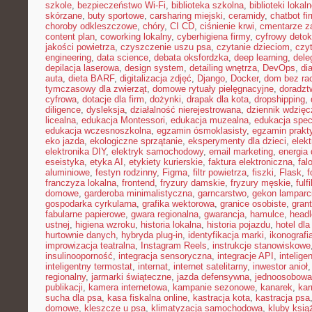
szkole
,
bezpieczeństwo Wi-Fi
,
biblioteka szkolna
,
biblioteki lokal
skórzane
,
buty sportowe
,
carsharing miejski
,
ceramidy
,
chatbot f
choroby odkleszczowe
,
chóry
,
CI CD
,
ciśnienie krwi
,
cmentarze z
content plan
,
coworking lokalny
,
cyberhigiena firmy
,
cyfrowy deto
jakości powietrza
,
czyszczenie uszu psa
,
czytanie dzieciom
,
czy
engineering
,
data science
,
debata oksfordzka
,
deep learning
,
dele
depilacja laserowa
,
design system
,
detailing wnętrza
,
DevOps
,
di
auta
,
dieta BARF
,
digitalizacja zdjęć
,
Django
,
Docker
,
dom bez ra
tymczasowy dla zwierząt
,
domowe rytuały pielęgnacyjne
,
doradz
cyfrowa
,
dotacje dla firm
,
dożynki
,
drapak dla kota
,
dropshipping
,
diligence
,
dysleksja
,
działalność nierejestrowana
,
dziennik wdzięc
licealna
,
edukacja Montessori
,
edukacja muzealna
,
edukacja spec
edukacja wczesnoszkolna
,
egzamin ósmoklasisty
,
egzamin prakt
eko jazda
,
ekologiczne sprzątanie
,
eksperymenty dla dzieci
,
elek
elektronika DIY
,
elektryk samochodowy
,
email marketing
,
energia
eseistyka
,
etyka AI
,
etykiety kurierskie
,
faktura elektroniczna
,
fal
aluminiowe
,
festyn rodzinny
,
Figma
,
filtr powietrza
,
fiszki
,
Flask
,
f
franczyza lokalna
,
frontend
,
fryzury damskie
,
fryzury męskie
,
fulf
domowe
,
garderoba minimalistyczna
,
garncarstwo
,
gekon lamparc
gospodarka cyrkularna
,
grafika wektorowa
,
granice osobiste
,
grant
fabularne papierowe
,
gwara regionalna
,
gwarancja
,
hamulce
,
head
ustnej
,
higiena wzroku
,
historia lokalna
,
historia pojazdu
,
hotel dla
hurtownie danych
,
hybryda plug-in
,
identyfikacja marki
,
ikonografi
improwizacja teatralna
,
Instagram Reels
,
instrukcje stanowiskowe
insulinooporność
,
integracja sensoryczna
,
integracje API
,
intelig
inteligentny termostat
,
internat
,
internet satelitarny
,
inwestor anioł
regionalny
,
jarmarki świąteczne
,
jazda defensywna
,
jednoosobowa 
publikacji
,
kamera internetowa
,
kampanie sezonowe
,
kanarek
,
kar
sucha dla psa
,
kasa fiskalna online
,
kastracja kota
,
kastracja psa
domowe
,
kleszcze u psa
,
klimatyzacja samochodowa
,
kluby ksią