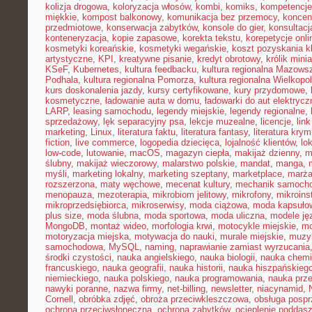
kolizja drogowa
,
koloryzacja włosów
,
kombi
,
komiks
,
kompetencje
miękkie
,
kompost balkonowy
,
komunikacja bez przemocy
,
koncen
przedmiotowe
,
konserwacja zabytków
,
konsole do gier
,
konsultacj
konteneryzacja
,
kopie zapasowe
,
korekta tekstu
,
korepetycje onli
kosmetyki koreańskie
,
kosmetyki wegańskie
,
koszt pozyskania kl
artystyczne
,
KPI
,
kreatywne pisanie
,
kredyt obrotowy
,
królik mini
KSeF
,
Kubernetes
,
kultura feedbacku
,
kultura regionalna Mazows
Podhala
,
kultura regionalna Pomorza
,
kultura regionalna Wielkopol
kurs doskonalenia jazdy
,
kursy certyfikowane
,
kury przydomowe
,
kosmetyczne
,
ładowanie auta w domu
,
ładowarki do aut elektryc
LARP
,
leasing samochodu
,
legendy miejskie
,
legendy regionalne
,
sprzedażowy
,
lęk separacyjny psa
,
lekcje muzealne
,
licencje
,
link
marketing
,
Linux
,
literatura faktu
,
literatura fantasy
,
literatura krym
fiction
,
live commerce
,
logopedia dziecięca
,
lojalność klientów
,
lo
low-code
,
lutowanie
,
macOS
,
magazyn ciepła
,
makijaż dzienny
,
m
ślubny
,
makijaż wieczorowy
,
malarstwo polskie
,
mandat
,
manga
,
myśli
,
marketing lokalny
,
marketing szeptany
,
marketplace
,
marż
rozszerzona
,
maty węchowe
,
mecenat kultury
,
mechanik samoch
menopauza
,
mezoterapia
,
mikrobiom jelitowy
,
mikrofony
,
mikroins
mikroprzedsiębiorca
,
mikroserwisy
,
moda ciążowa
,
moda kapsuło
plus size
,
moda ślubna
,
moda sportowa
,
moda uliczna
,
modele ję
MongoDB
,
montaż wideo
,
morfologia krwi
,
motocykle miejskie
,
mo
motoryzacja miejska
,
motywacja do nauki
,
murale miejskie
,
muzy
samochodowa
,
MySQL
,
naming
,
naprawianie zamiast wyrzucania
środki czystości
,
nauka angielskiego
,
nauka biologii
,
nauka chemi
francuskiego
,
nauka geografii
,
nauka historii
,
nauka hiszpańskieg
niemieckiego
,
nauka polskiego
,
nauka programowania
,
nauka prz
nawyki poranne
,
nazwa firmy
,
net-billing
,
newsletter
,
niacynamid
,
Cornell
,
obróbka zdjęć
,
obroża przeciwkleszczowa
,
obsługa posp
ochrona przeciwsłoneczna
,
ochrona zabytków
,
ocieplenie poddas