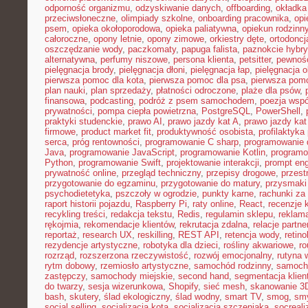
odporność organizmu
,
odzyskiwanie danych
,
offboarding
,
okładka
przeciwsłoneczne
,
olimpiady szkolne
,
onboarding pracownika
,
opi
psem
,
opieka okołoporodowa
,
opieka paliatywna
,
opiekun rodzinn
całoroczne
,
opony letnie
,
opony zimowe
,
orkiestry dęte
,
ortodoncj
oszczędzanie wody
,
paczkomaty
,
papuga falista
,
paznokcie hybr
alternatywna
,
perfumy niszowe
,
persona klienta
,
petsitter
,
pewność
pielęgnacja brody
,
pielęgnacja dłoni
,
pielęgnacja łap
,
pielęgnacja 
pierwsza pomoc dla kota
,
pierwsza pomoc dla psa
,
pierwsza pom
plan nauki
,
plan sprzedaży
,
płatności odroczone
,
plaże dla psów
,
finansowa
,
podcasting
,
podróż z psem samochodem
,
poezja wsp
prywatności
,
pompa ciepła powietrzna
,
PostgreSQL
,
PowerShell
,
praktyki studenckie
,
prawo AI
,
prawo jazdy kat A
,
prawo jazdy kat
firmowe
,
product market fit
,
produktywność osobista
,
profilaktyka
serca
,
próg rentowności
,
programowanie C sharp
,
programowanie d
Java
,
programowanie JavaScript
,
programowanie Kotlin
,
program
Python
,
programowanie Swift
,
projektowanie interakcji
,
prompt eng
prywatność online
,
przegląd techniczny
,
przepisy drogowe
,
przest
przygotowanie do egzaminu
,
przygotowanie do matury
,
przysmaki
psychodietetyka
,
pszczoły w ogrodzie
,
punkty karne
,
rachunki za
raport historii pojazdu
,
Raspberry Pi
,
raty online
,
React
,
recenzje 
recykling treści
,
redakcja tekstu
,
Redis
,
regulamin sklepu
,
reklama
rękojmia
,
rekomendacje klientów
,
rekrutacja zdalna
,
relacje partne
reportaż
,
research UX
,
reskilling
,
REST API
,
retencja wody
,
retino
rezydencje artystyczne
,
robotyka dla dzieci
,
rośliny akwariowe
,
ro
rozrząd
,
rozszerzona rzeczywistość
,
rozwój emocjonalny
,
rutyna 
rytm dobowy
,
rzemiosło artystyczne
,
samochód rodzinny
,
samoch
zastępczy
,
samochody miejskie
,
second hand
,
segmentacja klien
do twarzy
,
sesja wizerunkowa
,
Shopify
,
sieć mesh
,
skanowanie 3
bash
,
skutery
,
ślad ekologiczny
,
ślad wodny
,
smart TV
,
smog
,
smy
social selling
,
socjalizacja kota
,
socjalizacja szczeniaka
,
socreal