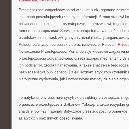
studenckie
,
żywienie kur
Przestępczość zorganizowana od wielu lat budzi ogromne zainte
jak i osób poszukujących rzetelnych informacji. Strona stanowi
poświęcone organizacjom przestępczym, ich rozwojowi, modelom 
formom przestępczości. Serwis prezentuje temat w sposób edukac
przedstawieniu zjawisk związanych z działalnością zorganizowan
Polsce, państwach europejskich oraz na świecie. Polecam
Przes
Nowoczesna Przestępczość. Portal opisuje kluczowe zagadnienia
przestępczością zorganizowaną, przedstawiając mechanizmy dzia
ich podział ról, źródła finansowania, a także znaczenie tego rodzaj
bezpieczeństwa publicznego. Dzięki licznym artykułom czytelni
historyczne wydarzenia, jak i nowoczesne metody działania organ
Tematyka strony obejmuje sycylijskie struktury przestępcze, mię
organizacje przestępcze z Bałkanów, Yakuzę, a także rosyjskie g
znajdzie również materiały dotyczące przestępczości w Ameryce P
azjatyckich oraz innych części świata.