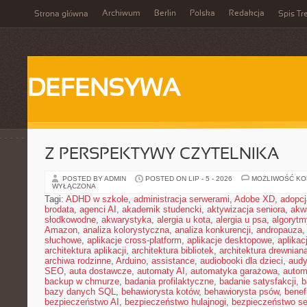
Archiwum
Berlin
Polska
Redakcja
Strona główna
Spis Tr
DEFENSYWA
Z PERSPEKTYWY CZYTELNIKA
POSTED BY ADMIN
POSTED ON LIP - 5 - 2026
MOŻLIWOŚĆ K
WYŁĄCZONA
Tagi:
ADHD w szkole
,
administracja serwerami
,
Adobe XD
,
adopcj
brodata
,
agenci AI
,
akademik studencki
,
aktywizacja seniora
,
akw
słodkowodne
,
akwarystyka
,
alergia u kota
,
alergia u psa
,
algorytm
Amazon
,
analiza kolorystyczna
,
analiza konkurencji
,
andropauza
,
słuchowe
,
aplikacje cross-platform
,
aplikacje desktopowe
,
aplika
architektura aplikacji
,
architektura bibliotek
,
architektura drewnian
archiwa rodzinne
,
Arduino
,
assistance
,
audiobooki dla dzieci
,
audy
SEO
,
auta dostawcze
,
automaty AI
,
automatyka garażowa
,
autom
backup w chmurze
,
badania profilaktyczne
,
badanie satysfakcji
,
b
bazy danych SQL
,
behawiorysta kotów
,
behawiorysta psów
,
benef
bezpieczeństwo AI
,
bezpieczeństwo hulajnogi
,
bezpieczeństwo se