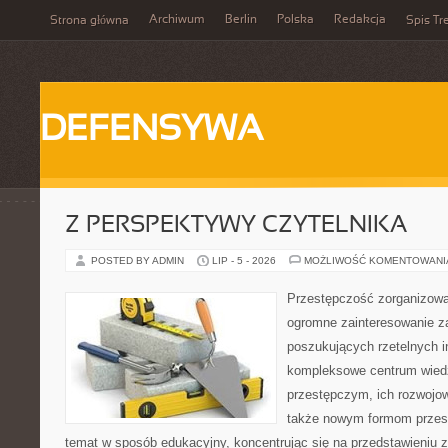
Archiwum
Berlin
Polska
Redakcja
Strona główna
Spis Tr
DEFENSYWA
Z PERSPEKTYWY CZYTELNIKA
POSTED BY ADMIN
LIP - 5 - 2026
MOŻLIWOŚĆ KOMENTOWAN
Przestępczość zorganizowan
ogromne zainteresowanie za
poszukujących rzetelnych i
kompleksowe centrum wied
przestępczym, ich rozwojow
także nowym formom przest
temat w sposób edukacyjny, koncentrując się na przedstawieniu 