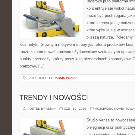
Bioarp24.pl to platforma in
koncentruje się wokół natura
może być postrzegana jako 
które interesują się codzien
która wpisuje się w rosnące
bliższą naturze. Polecamy 
Kosmetyki. Głównym motywem strony jest oferta produktów kosm
może zainteresować zarówno użytkowników szukających sprawdzo
punkty sprzedaży, którzy poszukują różnorodnych kosmetyków. Ch
branżowy, […]
CATEGORIES:
PORADNIK PRANIA
TRENDY I NOWOŚCI
POSTED BY ADMIN
CZE - 19 - 2026
MOŻLIWOŚĆ KOMENTOWA
Studio Veriss to nowoczes
pielęgnacji oraz praktyczn
chcą świadomie dobierać k