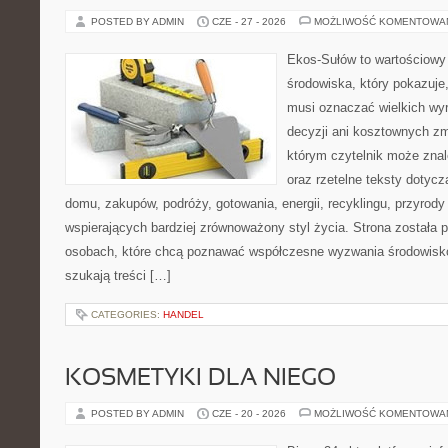
POSTED BY ADMIN
CZE - 27 - 2026
MOŻLIWOŚĆ KOMENTOWA
Ekos-Sułów to wartościowy
środowiska, który pokazuje,
musi oznaczać wielkich wy
decyzji ani kosztownych zm
którym czytelnik może zna
oraz rzetelne teksty dotyc
domu, zakupów, podróży, gotowania, energii, recyklingu, przyrod
wspierających bardziej zrównoważony styl życia. Strona została
osobach, które chcą poznawać współczesne wyzwania środowisko
szukają treści […]
CATEGORIES:
HANDEL
KOSMETYKI DLA NIEGO
POSTED BY ADMIN
CZE - 20 - 2026
MOŻLIWOŚĆ KOMENTOWA