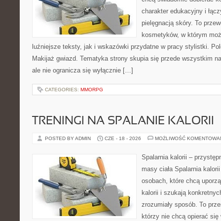
charakter edukacyjny i łąc
pielęgnacją skóry. To przew
kosmetyków, w którym moż
luźniejsze teksty, jak i wskazówki przydatne w pracy stylistki. P
Makijaż gwiazd. Tematyka strony skupia się przede wszystkim n
ale nie ogranicza się wyłącznie […]
CATEGORIES:
MMORPG
TRENINGI NA SPALANIE KALORII
POSTED BY ADMIN
CZE - 18 - 2026
MOŻLIWOŚĆ KOMENTOWA
Spalarnia kalorii – przystę
masy ciała Spalarnia kalori
osobach, które chcą uporz
kalorii i szukają konkretny
zrozumiały sposób. To przes
którzy nie chcą opierać się