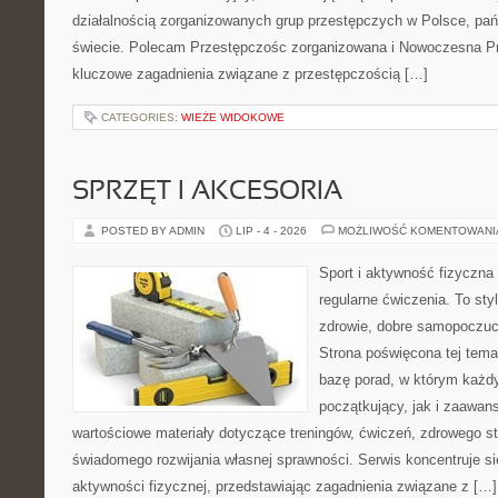
działalnością zorganizowanych grup przestępczych w Polsce, pań
świecie. Polecam Przestępczośc zorganizowana i Nowoczesna Prz
kluczowe zagadnienia związane z przestępczością […]
CATEGORIES:
WIEŻE WIDOKOWE
SPRZĘT I AKCESORIA
POSTED BY ADMIN
LIP - 4 - 2026
MOŻLIWOŚĆ KOMENTOWAN
Sport i aktywność fizyczna 
regularne ćwiczenia. To sty
zdrowie, dobre samopoczuci
Strona poświęcona tej tem
bazę porad, w którym każdy
początkujący, jak i zaawa
wartościowe materiały dotyczące treningów, ćwiczeń, zdrowego st
świadomego rozwijania własnej sprawności. Serwis koncentruje s
aktywności fizycznej, przedstawiając zagadnienia związane z […]