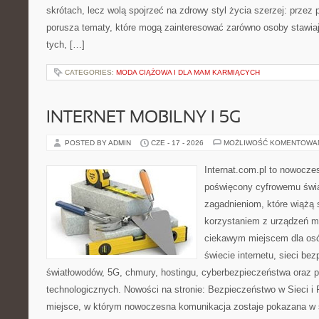
skrótach, lecz wolą spojrzeć na zdrowy styl życia szerzej: przez
porusza tematy, które mogą zainteresować zarówno osoby stawiają
tych, […]
CATEGORIES:
MODA CIĄŻOWA I DLA MAM KARMIĄCYCH
INTERNET MOBILNY I 5G
POSTED BY ADMIN
CZE - 17 - 2026
MOŻLIWOŚĆ KOMENTOWA
Internat.com.pl to nowocz
poświęcony cyfrowemu świ
zagadnieniom, które wiążą 
korzystaniem z urządzeń m
ciekawym miejscem dla osó
świecie internetu, sieci b
światłowodów, 5G, chmury, hostingu, cyberbezpieczeństwa oraz 
technologicznych. Nowości na stronie: Bezpieczeństwo w Sieci i 
miejsce, w którym nowoczesna komunikacja zostaje pokazana w 