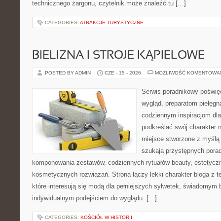
technicznego żargonu, czytelnik może znaleźć tu […]
CATEGORIES:
ATRAKCJE TURYSTYCZNE
BIELIZNA I STROJE KĄPIELOWE
POSTED BY ADMIN
CZE - 15 - 2026
MOŻLIWOŚĆ KOMENTOWA
Serwis poradnikowy poświęc
wygląd, preparatom pielęgn
codziennym inspiracjom dla
podkreślać swój charakter n
miejsce stworzone z myślą 
szukają przystępnych pora
komponowania zestawów, codziennych rytuałów beauty, estetyczny
kosmetycznych rozwiązań. Strona łączy lekki charakter bloga z 
które interesują się modą dla pełniejszych sylwetek, świadomym
indywidualnym podejściem do wyglądu. […]
CATEGORIES:
KOŚCIÓŁ W HISTORII