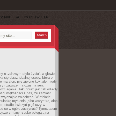
SCRIBE
FACEBOOK
TWITTER
y o „zdrowym stylu życia”, w głowie
ia się obraz idealnej osoby, która o
e maraton, pije zielone koktajle, nigdy
czy i zawsze ma czas na sen,
rozciąganie. Taki obraz jest tak odległy
ści większości z nas, że zamiast
zwyczajnie zniechęca. W efekcie
ułapkę myślenia „albo wszystko, albo
nie potrafię ćwiczyć pięć razy w
o po co w ogóle zaczynać? Tymczasem
ejsze zmiany rzadko polegają na