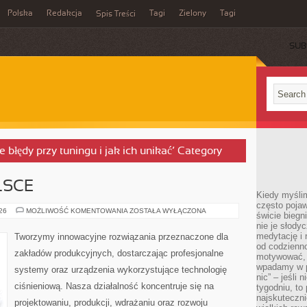
Polska
Redakcja
Tagi
Zielony
Tagi
Spis Treści
SUB
e błędy przy tuningu i jak ich unikać’ Category
LSCE
Kiedy myślim
często pojaw
PRZEMYSŁ
026
MOŻLIWOŚĆ KOMENTOWANIA
ZOSTAŁA WYŁĄCZONA
świcie biegni
W
nie je słody
POLSCE
medytację i 
Tworzymy innowacyjne rozwiązania przeznaczone dla
od codzienno
zakładów produkcyjnych, dostarczając profesjonalne
motywować, 
wpadamy w p
systemy oraz urządzenia wykorzystujące technologię
nic” – jeśli 
ciśnieniową. Nasza działalność koncentruje się na
tygodniu, t
najskuteczni
projektowaniu, produkcji, wdrażaniu oraz rozwoju