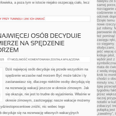
nawyku ze st
owieka, a poza tym w istocie niejako oszpecają ciało, lecz
samej porze
rozciąganie 
codziennie 
odcinek dop
 PRZY TUNINGU I JAK ICH UNIKAĆ
Dzięki temu
nowe rzeczy 
już robimy. 
parowanie d
AJWIĘCEJ OSÓB DECYDUJE
też pominąć 
zasięgu ręki
MIERZE NA SPĘDZENIE
co sięgamy. 
słodyczami,
ORZEM
jeść więcej 
króluje pilot
wybór jest 
WSPÓŁCZEŚNIE
2025
MOŻLIWOŚĆ KOMENTOWANIA
ZOSTAŁA WYŁĄCZONA
NAJWIĘCEJ
symboliczna
OSÓB
mata do ćwic
DECYDUJE
Dziś najwięcej osób decyduje się przede wszystkim na
z wodą stoją
SIĘ
W
krok to moni
spędzenie wczasów nad morzem Być może także i ty
GŁÓWNEJ
chodzi o obse
MIERZE
zastanawiasz się, dlaczego niektóre osoby decydują się
NA
minuty snu, 
SPĘDZENIE
śpię przecię
na rezerwację wakacji jeszcze w okresie zimowym. Jak
WAKACJI
tygodniu fak
NAD
MORZEM
się okazuje, nie jest to trudne do wyjaśnienia. Właśnie w
przez więks
raczej przyp
okresie zimowym, zastrzegając nasze wakacje możemy
notatki w ka
zobaczyć tre
zydziestoprocentowe zniżki, nic wobec tego
pułapką jest
b decyduje się na rezerwację własnych wakacyjnych
„zawalimy”, 