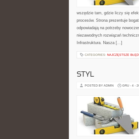
wszędzie tam, gdzie liczy się ef
procesów. Strona prezentuje bogatą
odpowiadają na potrzeby nowoczes
niezawodnych rozwiązań technicz
Infrastruktura. Nasza […]
CATEGORIES:
NAJCZĘSTSZE BŁĘDY
STYL
POSTED BY ADMIN
GRU - 4 - 