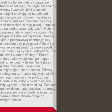
Jeśli kuchenne blaty są zawalone
 trudno oczekiwać, że nagle zaczniemy
owoców i warzyw. Jeśli w salonie
, a książki chowają się na półkach,
z góry ustawiony. Czasem wystarczy
 zmiana: miska z owocami na stole,
zeń rozwinięta w rogu pokoju, butelka
ca na biurku przez cały dzień. Kolejny
torowanie, ale w łagodny sposób. Nie
syjne liczenie każdej kalorii i każdej
tylko o podstawową orientację: czy
tnie siedem czy pięć godzin? Ile dni w
tycznie się ruszam? Czy moje posiłki
zość czasu są sycące i odżywcze, czy
adkowe i zjadane w biegu? Proste
lendarzu albo w aplikacji pomagają
nd, a nie idealny dzień. Największą
 jednak myślenie, że jak coś
to cały projekt nie ma sensu. Zdrowy
ie polega na tym, żeby nigdy nie zjeść
 pominąć treningu i nie położyć się
Chodzi o to, żeby w skali miesiąca i
wały wybory, które nam służą. Zamiast
 gorszy dzień, lepiej zapytać: co mogę
 żeby poczuć się o odrobinę lepiej niż
pytanie, które otwiera drogę do
trwałych zmian.