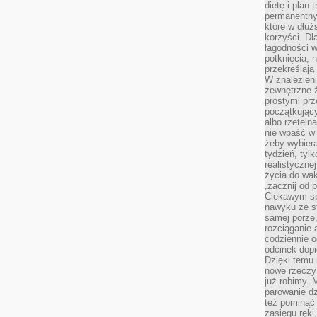
dietę i plan
permanentnym
które w dłuż
korzyści. Dl
łagodności w
potknięcia, n
przekreślają
W znalezien
zewnętrzne ź
prostymi prz
początkując
albo rzeteln
nie wpaść w 
żeby wybiera
tydzień, tyl
realistyczne
życia do waka
„zacznij od p
Ciekawym sp
nawyku ze st
samej porze
rozciąganie 
codziennie 
odcinek dop
Dzięki temu
nowe rzeczy 
już robimy. 
parowanie d
też pominąć 
zasięgu ręki