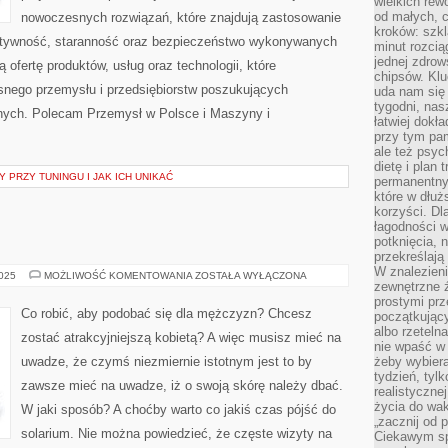
wielkich rew
od małych, 
nowoczesnych rozwiązań, które znajdują zastosowanie
kroków: szkl
ektywność, staranność oraz bezpieczeństwo wykonywanych
minut rozcią
jednej zdrow
 ofertę produktów, usług oraz technologii, które
chipsów. Klu
nego przemysłu i przedsiębiorstw poszukujących
uda nam się
tygodni, nas
nych. Polecam Przemysł w Polsce i Maszyny i
łatwiej dokł
przy tym pam
ale też psyc
dietę i plan
 PRZY TUNINGU I JAK ICH UNIKAĆ
permanentnym
które w dłuż
korzyści. Dl
łagodności w
potknięcia, n
przekreślają
W znalezien
STYL
2025
MOŻLIWOŚĆ KOMENTOWANIA
ZOSTAŁA WYŁĄCZONA
zewnętrzne ź
prostymi prz
Co robić, aby podobać się dla mężczyzn? Chcesz
początkując
albo rzeteln
zostać atrakcyjniejszą kobietą? A więc musisz mieć na
nie wpaść w 
uwadze, że czymś niezmiernie istotnym jest to by
żeby wybiera
tydzień, tyl
zawsze mieć na uwadze, iż o swoją skórę należy dbać.
realistyczne
życia do waka
W jaki sposób? A choćby warto co jakiś czas pójść do
„zacznij od p
solarium. Nie można powiedzieć, że częste wizyty na
Ciekawym sp