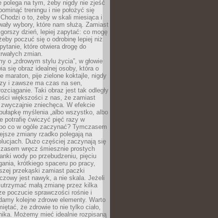
ie polega na tym, żeby nigdy nie zjeść
 pominąć treningu i nie położyć się
Chodzi o to, żeby w skali miesiąca i
wały wybory, które nam służą. Zamiast
 gorszy dzień, lepiej zapytać: co mogę
 żeby poczuć się o odrobinę lepiej niż
pytanie, które otwiera drogę do
trwałych zmian.
y o „zdrowym stylu życia”, w głowie
ia się obraz idealnej osoby, która o
e maraton, pije zielone koktajle, nigdy
czy i zawsze ma czas na sen,
rozciąganie. Taki obraz jest tak odległy
ści większości z nas, że zamiast
zwyczajnie zniechęca. W efekcie
ułapkę myślenia „albo wszystko, albo
nie potrafię ćwiczyć pięć razy w
o po co w ogóle zaczynać? Tymczasem
ejsze zmiany rzadko polegają na
olucjach. Dużo częściej zaczynają się
czasem wręcz śmiesznie prostych
anki wody po przebudzeniu, pięciu
gania, krótkiego spaceru po pracy,
szej przekąski zamiast paczki
czowy jest nawyk, a nie skala. Jeżeli
 utrzymać małą zmianę przez kilka
ze poczucie sprawczości rośnie i
adamy kolejne zdrowe elementy. Warto
iętać, że zdrowie to nie tylko ciało,
hika. Możemy mieć idealnie rozpisaną