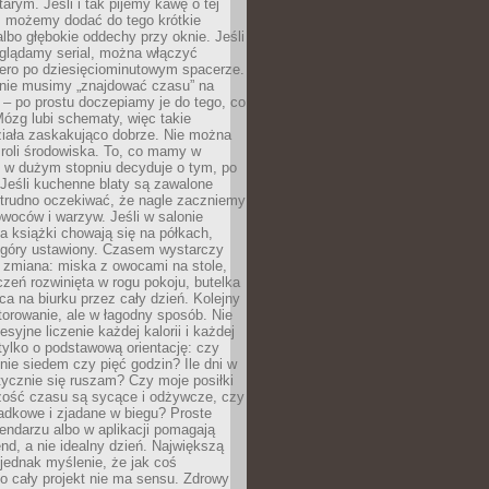
arym. Jeśli i tak pijemy kawę o tej
, możemy dodać do tego krótkie
albo głębokie oddechy przy oknie. Jeśli
oglądamy serial, można włączyć
iero po dziesięciominutowym spacerze.
 nie musimy „znajdować czasu” na
– po prostu doczepiamy je do tego, co
Mózg lubi schematy, więc takie
ziała zaskakująco dobrze. Nie można
roli środowiska. To, co mamy w
, w dużym stopniu decyduje o tym, po
Jeśli kuchenne blaty są zawalone
 trudno oczekiwać, że nagle zaczniemy
owoców i warzyw. Jeśli w salonie
, a książki chowają się na półkach,
z góry ustawiony. Czasem wystarczy
 zmiana: miska z owocami na stole,
zeń rozwinięta w rogu pokoju, butelka
ca na biurku przez cały dzień. Kolejny
torowanie, ale w łagodny sposób. Nie
syjne liczenie każdej kalorii i każdej
tylko o podstawową orientację: czy
tnie siedem czy pięć godzin? Ile dni w
tycznie się ruszam? Czy moje posiłki
zość czasu są sycące i odżywcze, czy
adkowe i zjadane w biegu? Proste
lendarzu albo w aplikacji pomagają
nd, a nie idealny dzień. Największą
 jednak myślenie, że jak coś
to cały projekt nie ma sensu. Zdrowy