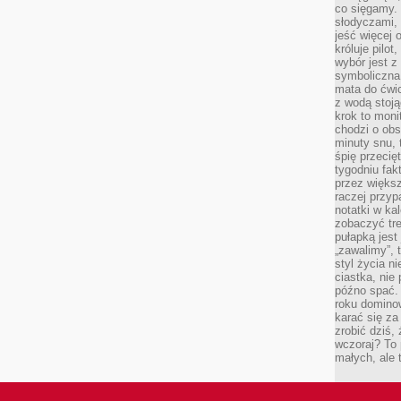
co sięgamy. 
słodyczami,
jeść więcej 
króluje pilot
wybór jest 
symboliczna
mata do ćwic
z wodą stoją
krok to moni
chodzi o obse
minuty snu, 
śpię przecię
tygodniu fak
przez więks
raczej przyp
notatki w ka
zobaczyć tre
pułapką jest
„zawalimy”, 
styl życia n
ciastka, nie
późno spać. 
roku domino
karać się za
zrobić dziś,
wczoraj? To 
małych, ale 