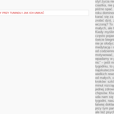
styl życia n
ciastka, nie
późno spać. 
roku domino
 PRZY TUNINGU I JAK ICH UNIKAĆ
karać się za
zrobić dziś,
wczoraj? To 
małych, ale 
Kiedy myślim
często pojaw
świcie biegni
nie je słody
medytację i 
od codzienno
motywować, 
wpadamy w p
nic” – jeśli 
tygodniu, t
najskuteczni
wielkich rew
od małych, 
kroków: szkl
minut rozcią
jednej zdrow
chipsów. Klu
uda nam się
tygodni, nas
łatwiej dokł
przy tym pam
ale też psyc