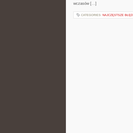
wczasów […]
CATEGORIES:
NAJCZĘSTSZE BŁĘDY