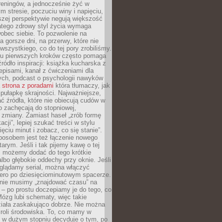
 treningów, a jednocześnie żyć w
 stresie, poczuciu winy i napięciu,
szej perspektywie negują większość
atego zdrowy styl życia wymaga
obec siebie. To pozwolenie na
a gorsze dni, na przerwy, które nie
 wszystkiego, co do tej pory zrobiliśmy.
iu pierwszych kroków często pomaga
ródło inspiracji: książka kucharska z
episami, kanał z ćwiczeniami dla
ych, podcast o psychologii nawyków
a
strona z poradami
która tłumaczy, jak
pułapkę skrajności. Najważniejsze,
ć źródła, które nie obiecują cudów w
ko zachęcają do stopniowej,
j zmiany. Zamiast haseł „zrób formę
cji”, lepiej szukać treści w stylu
ięciu minut i zobacz, co się stanie”.
osobem jest też łączenie nowego
arym. Jeśli i tak pijemy kawę o tej
, możemy dodać do tego krótkie
albo głębokie oddechy przy oknie. Jeśli
oglądamy serial, można włączyć
iero po dziesięciominutowym spacerze.
 nie musimy „znajdować czasu” na
– po prostu doczepiamy je do tego, co
Mózg lubi schematy, więc takie
ziała zaskakująco dobrze. Nie można
roli środowiska. To, co mamy w
, w dużym stopniu decyduje o tym, po