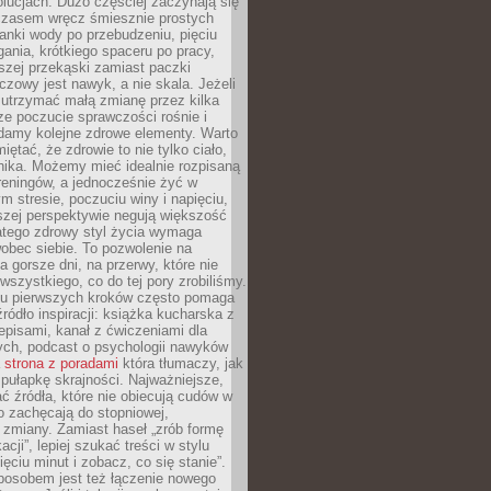
olucjach. Dużo częściej zaczynają się
czasem wręcz śmiesznie prostych
anki wody po przebudzeniu, pięciu
gania, krótkiego spaceru po pracy,
szej przekąski zamiast paczki
czowy jest nawyk, a nie skala. Jeżeli
 utrzymać małą zmianę przez kilka
ze poczucie sprawczości rośnie i
adamy kolejne zdrowe elementy. Warto
iętać, że zdrowie to nie tylko ciało,
hika. Możemy mieć idealnie rozpisaną
 treningów, a jednocześnie żyć w
 stresie, poczuciu winy i napięciu,
szej perspektywie negują większość
atego zdrowy styl życia wymaga
obec siebie. To pozwolenie na
a gorsze dni, na przerwy, które nie
 wszystkiego, co do tej pory zrobiliśmy.
iu pierwszych kroków często pomaga
ródło inspiracji: książka kucharska z
episami, kanał z ćwiczeniami dla
ych, podcast o psychologii nawyków
a
strona z poradami
która tłumaczy, jak
pułapkę skrajności. Najważniejsze,
ć źródła, które nie obiecują cudów w
ko zachęcają do stopniowej,
j zmiany. Zamiast haseł „zrób formę
cji”, lepiej szukać treści w stylu
ięciu minut i zobacz, co się stanie”.
osobem jest też łączenie nowego