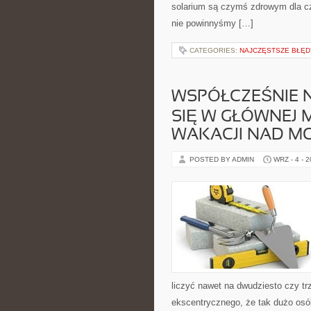
solarium są czymś zdrowym dla czł
nie powinnyśmy […]
CATEGORIES:
NAJCZĘSTSZE BŁĘDY
WSPÓŁCZEŚNIE N
SIĘ W GŁÓWNEJ 
WAKACJI NAD M
POSTED BY ADMIN
WRZ - 4 - 
liczyć nawet na dwudziesto czy tr
ekscentrycznego, że tak dużo osó