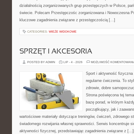
działalnością zorganizowanych grup przestępczych w Polsce, pań
świecie. Polecam Przestępczośc zorganizowana i Nowoczesna Prz
kluczowe zagadnienia związane z przestępczością […]
CATEGORIES:
WIEŻE WIDOKOWE
SPRZĘT I AKCESORIA
POSTED BY ADMIN
LIP - 4 - 2026
MOŻLIWOŚĆ KOMENTOWAN
Sport i aktywność fizyczna 
regularne ćwiczenia. To sty
zdrowie, dobre samopoczuci
Strona poświęcona tej tem
bazę porad, w którym każdy
początkujący, jak i zaawa
wartościowe materiały dotyczące treningów, ćwiczeń, zdrowego st
świadomego rozwijania własnej sprawności. Serwis koncentruje s
aktywności fizycznej, przedstawiając zagadnienia związane z […]