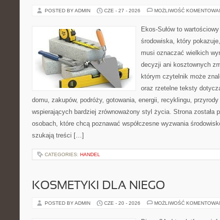
POSTED BY ADMIN
CZE - 27 - 2026
MOŻLIWOŚĆ KOMENTOWA
Ekos-Sułów to wartościowy
środowiska, który pokazuje,
musi oznaczać wielkich wy
decyzji ani kosztownych zm
którym czytelnik może zna
oraz rzetelne teksty dotyc
domu, zakupów, podróży, gotowania, energii, recyklingu, przyrod
wspierających bardziej zrównoważony styl życia. Strona została
osobach, które chcą poznawać współczesne wyzwania środowisko
szukają treści […]
CATEGORIES:
HANDEL
KOSMETYKI DLA NIEGO
POSTED BY ADMIN
CZE - 20 - 2026
MOŻLIWOŚĆ KOMENTOWA