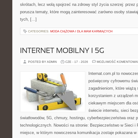
skrótach, lecz wolą spojrzeć na zdrowy styl życia szerzej: przez
porusza tematy, które mogą zainteresować zarówno osoby stawiają
tych, […]
CATEGORIES:
MODA CIĄŻOWA I DLA MAM KARMIĄCYCH
INTERNET MOBILNY I 5G
POSTED BY ADMIN
CZE - 17 - 2026
MOŻLIWOŚĆ KOMENTOWA
Internat.com.pl to nowocz
poświęcony cyfrowemu świ
zagadnieniom, które wiążą 
korzystaniem z urządzeń m
ciekawym miejscem dla osó
świecie internetu, sieci b
światłowodów, 5G, chmury, hostingu, cyberbezpieczeństwa oraz 
technologicznych. Nowości na stronie: Bezpieczeństwo w Sieci i 
miejsce, w którym nowoczesna komunikacja zostaje pokazana w 