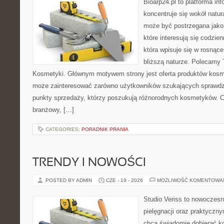
Bioarp24.pl to platforma in
koncentruje się wokół natura
może być postrzegana jako 
które interesują się codzien
która wpisuje się w rosnące
bliższą naturze. Polecamy 
Kosmetyki. Głównym motywem strony jest oferta produktów kosm
może zainteresować zarówno użytkowników szukających sprawdzo
punkty sprzedaży, którzy poszukują różnorodnych kosmetyków. Ch
branżowy, […]
CATEGORIES:
PORADNIK PRANIA
TRENDY I NOWOŚCI
POSTED BY ADMIN
CZE - 19 - 2026
MOŻLIWOŚĆ KOMENTOWA
Studio Veriss to nowoczes
pielęgnacji oraz praktyczn
chcą świadomie dobierać k