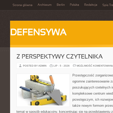
Archiwum
Berlin
Polska
Redakcja
Strona główna
Spis Tr
DEFENSYWA
Z PERSPEKTYWY CZYTELNIKA
POSTED BY ADMIN
LIP - 5 - 2026
MOŻLIWOŚĆ KOMENTOWAN
Przestępczość zorganizowan
ogromne zainteresowanie za
poszukujących rzetelnych i
kompleksowe centrum wied
przestępczym, ich rozwojow
także nowym formom przest
temat w sposób edukacyjny, koncentrując się na przedstawieniu 