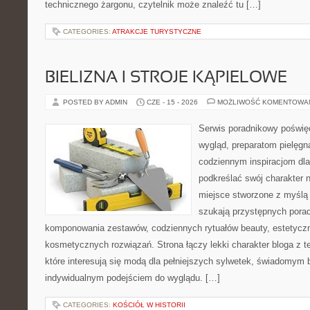
technicznego żargonu, czytelnik może znaleźć tu […]
CATEGORIES:
ATRAKCJE TURYSTYCZNE
BIELIZNA I STROJE KĄPIELOWE
POSTED BY ADMIN
CZE - 15 - 2026
MOŻLIWOŚĆ KOMENTOWA
Serwis poradnikowy poświęc
wygląd, preparatom pielęgn
codziennym inspiracjom dla
podkreślać swój charakter n
miejsce stworzone z myślą 
szukają przystępnych pora
komponowania zestawów, codziennych rytuałów beauty, estetyczny
kosmetycznych rozwiązań. Strona łączy lekki charakter bloga z 
które interesują się modą dla pełniejszych sylwetek, świadomym
indywidualnym podejściem do wyglądu. […]
CATEGORIES:
KOŚCIÓŁ W HISTORII