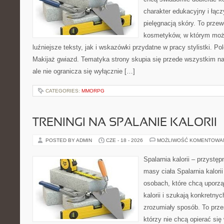
charakter edukacyjny i łąc
pielęgnacją skóry. To przew
kosmetyków, w którym moż
luźniejsze teksty, jak i wskazówki przydatne w pracy stylistki. P
Makijaż gwiazd. Tematyka strony skupia się przede wszystkim n
ale nie ogranicza się wyłącznie […]
CATEGORIES:
MMORPG
TRENINGI NA SPALANIE KALORII
POSTED BY ADMIN
CZE - 18 - 2026
MOŻLIWOŚĆ KOMENTOWA
Spalarnia kalorii – przystę
masy ciała Spalarnia kalori
osobach, które chcą uporz
kalorii i szukają konkretny
zrozumiały sposób. To przes
którzy nie chcą opierać się