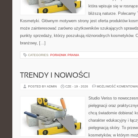
która wpisuje się w rosnące
bliższą naturze. Polecamy 
Kosmetyki. Głównym motywem strony jest oferta produktów kosm
może zainteresować zarówno użytkowników szukających sprawdzo
punkty sprzedaży, którzy poszukują różnorodnych kosmetyków. Ch
branżowy, […]
CATEGORIES:
PORADNIK PRANIA
TRENDY I NOWOŚCI
POSTED BY ADMIN
CZE - 19 - 2026
MOŻLIWOŚĆ KOMENTOWA
Studio Veriss to nowoczes
pielęgnacji oraz praktyczn
chcą świadomie dobierać k
charakter edukacyjny i łąc
pielęgnacją skóry. To przew
kosmetyków, w którym moż