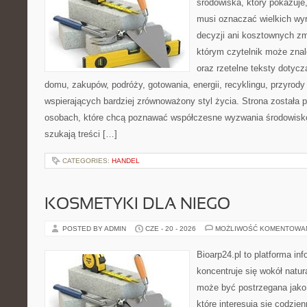
środowiska, który pokazuje,
musi oznaczać wielkich wy
decyzji ani kosztownych zm
którym czytelnik może zna
oraz rzetelne teksty dotyc
domu, zakupów, podróży, gotowania, energii, recyklingu, przyrod
wspierających bardziej zrównoważony styl życia. Strona została
osobach, które chcą poznawać współczesne wyzwania środowisko
szukają treści […]
CATEGORIES:
HANDEL
KOSMETYKI DLA NIEGO
POSTED BY ADMIN
CZE - 20 - 2026
MOŻLIWOŚĆ KOMENTOWA
Bioarp24.pl to platforma in
koncentruje się wokół natura
może być postrzegana jako 
które interesują się codzien