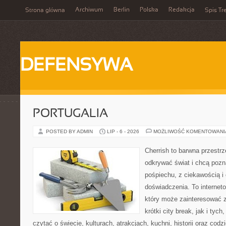
Archiwum
Berlin
Polska
Redakcja
Strona główna
Spis Tr
DEFENSYWA
PORTUGALIA
POSTED BY ADMIN
LIP - 6 - 2026
MOŻLIWOŚĆ KOMENTOWAN
Cherrish to barwna przestrz
odkrywać świat i chcą poz
pośpiechu, z ciekawością i
doświadczenia. To internet
który może zainteresować 
krótki city break, jak i tych
czytać o świecie, kulturach, atrakcjach, kuchni, historii oraz cod