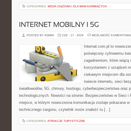
CATEGORIES:
MODA CIĄŻOWA I DLA MAM KARMIĄCYCH
INTERNET MOBILNY I 5G
POSTED BY ADMIN
CZE - 17 - 2026
MOŻLIWOŚĆ KOMENTOWA
Internat.com.pl to nowocz
poświęcony cyfrowemu świ
zagadnieniom, które wiążą 
korzystaniem z urządzeń m
ciekawym miejscem dla osó
świecie internetu, sieci b
światłowodów, 5G, chmury, hostingu, cyberbezpieczeństwa oraz 
technologicznych. Nowości na stronie: Bezpieczeństwo w Sieci i 
miejsce, w którym nowoczesna komunikacja zostaje pokazana w 
technicznego żargonu, czytelnik może znaleźć tu […]
CATEGORIES:
ATRAKCJE TURYSTYCZNE