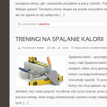
luźniejsze teksty, jak i wskazówki przydatne w pracy stylistki. P
Makijaż gwiazd. Tematyka strony skupia się przede wszystkim n
ale nie ogranicza się wyłącznie […]
CATEGORIES:
MMORPG
TRENINGI NA SPALANIE KALORII
POSTED BY ADMIN
CZE - 18 - 2026
MOŻLIWOŚĆ KOMENTOWA
Spalarnia kalorii – przystę
masy ciała Spalarnia kalori
osobach, które chcą uporz
kalorii i szukają konkretny
zrozumiały sposób. To przes
którzy nie chcą opierać się
skrótach, lecz wolą spojrzeć na zdrowy styl życia szerzej: przez
porusza tematy, które mogą zainteresować zarówno osoby stawiają
tych, […]