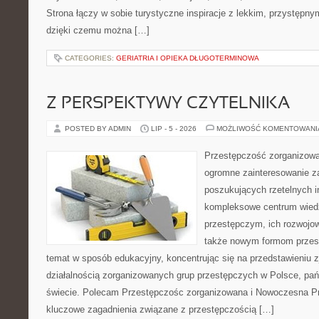
Strona łączy w sobie turystyczne inspiracje z lekkim, przystęp
dzięki czemu można […]
CATEGORIES:
GERIATRIA I OPIEKA DŁUGOTERMINOWA
Z PERSPEKTYWY CZYTELNIKA
POSTED BY ADMIN
LIP - 5 - 2026
MOŻLIWOŚĆ KOMENTOWAN
Przestępczość zorganizowan
ogromne zainteresowanie za
poszukujących rzetelnych i
kompleksowe centrum wied
przestępczym, ich rozwojow
także nowym formom przest
temat w sposób edukacyjny, koncentrując się na przedstawieniu 
działalnością zorganizowanych grup przestępczych w Polsce, pań
świecie. Polecam Przestępczośc zorganizowana i Nowoczesna Prz
kluczowe zagadnienia związane z przestępczością […]