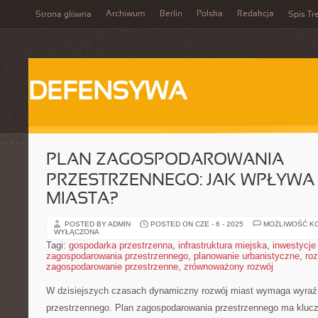
Archiwum
Berlin
Polska
Redakcja
Strona główna
Spis Tr
DEFENSYWA
PLAN ZAGOSPODAROWANIA
PRZESTRZENNEGO: JAK WPŁYWA
MIASTA?
POSTED BY ADMIN
POSTED ON CZE - 6 - 2025
MOŻLIWOŚĆ K
WYŁĄCZONA
Tagi:
gospodarka przestrzenna
,
infrastruktura miejska
,
inwestycje
zagospodarowania przestrzennego
,
planowanie urbanistyczne
,
ro
zagospodarowanie przestrzenne
,
zrównoważony rozwój
W ⁤dzisiejszych ⁤czasach ‌dynamiczny rozwój ​miast wymaga wyraź
przestrzennego.⁤ Plan zagospodarowania przestrzennego ma klucz