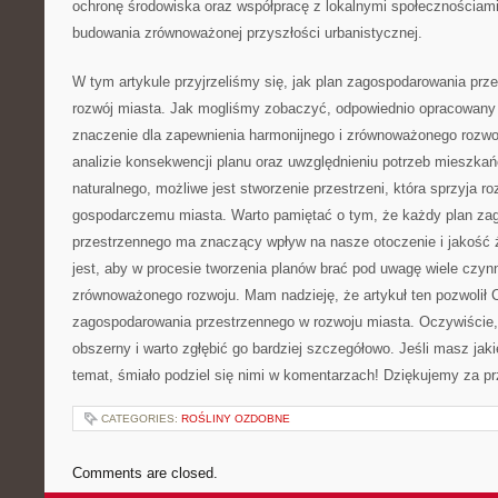
ochronę ⁣środowiska oraz współpracę z lokalnymi społecznościami
budowania⁢ zrównoważonej przyszłości urbanistycznej.
W tym artykule‍ przyjrzeliśmy⁢ się, jak plan zagospodarowania ⁢pr
rozwój miasta. Jak‍ mogliśmy zobaczyć, odpowiednio opracowany
znaczenie ‍dla zapewnienia harmonijnego i zrównoważonego rozwoju
analizie konsekwencji planu oraz ​uwzględnieniu⁣ potrzeb mieszka
⁤naturalnego, możliwe ‍jest ‍stworzenie przestrzeni, która sprzyja 
gospodarczemu miasta. Warto pamiętać ​o tym, że ​każdy plan‌ z
przestrzennego⁢ ma znaczący ​wpływ na nasze otoczenie i jakość ży
jest, aby w procesie tworzenia planów brać‍ pod​ uwagę wiele czyn
zrównoważonego⁣ rozwoju. Mam ‌nadzieję, że artykuł ten pozwolił Ci​
zagospodarowania przestrzennego w ‍rozwoju⁢ miasta. ⁣Oczywiście, 
obszerny⁢ i warto zgłębić go bardziej szczegółowo.⁤ Jeśli masz jaki
temat, śmiało podziel się nimi w komentarzach! Dziękujemy za pr
CATEGORIES:
ROŚLINY OZDOBNE
Comments are closed.