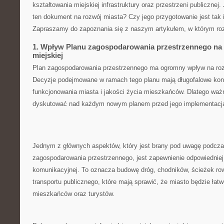
kształtowania ⁤miejskiej infrastruktury oraz przestrzeni publiczne
ten dokument na⁤ rozwój​ miasta? Czy jego przygotowanie jest tak i
Zapraszamy ⁤do ⁤zapoznania się ‍z ​naszym artykułem, w którym roz
1.⁣ Wpływ Planu zagospodarowania przestrzennego na r
miejskiej
Plan zagospodarowania przestrzennego ma ogromny wpływ‌ na rozwój
Decyzje podejmowane‍ w ramach tego planu mają ⁣długofalowe ko
funkcjonowania ​miasta i jakości życia mieszkańców. ‍Dlatego ⁢ważn
⁣dyskutować nad każdym nowym planem przed ​jego implementacj
Jednym z głównych ‌aspektów,⁢ który jest brany pod uwagę podczas
zagospodarowania przestrzennego, ‍jest zapewnienie odpowiedniej⁣ 
komunikacyjnej. To oznacza budowę ⁢dróg, chodników, ścieżek r
transportu publicznego, które mają sprawić, że miasto będzie łatw
mieszkańców oraz turystów.