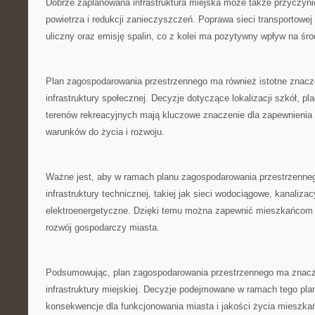
Dobrze zaplanowana infrastruktura miejska ‍może także przyczynić 
powietrza ​i⁣ redukcji‌ zanieczyszczeń.‌ Poprawa sieci transportowe
uliczny ​oraz ⁤emisję⁣ spalin, co z kolei ma pozytywny wpływ na‍ śro
Plan⁤ zagospodarowania przestrzennego ⁣ma również istotne ‍znacze
infrastruktury‌ społecznej. Decyzje dotyczące lokalizacji szkół,⁣ 
terenów rekreacyjnych ‍mają kluczowe znaczenie dla zapewnieni
warunków​ do życia i rozwoju.
Ważne jest, ‌aby w ramach planu⁣ zagospodarowania przestrzenne
‌infrastruktury technicznej, takiej jak sieci ⁣wodociągowe, kanaliza
elektroenergetyczne. Dzięki ​temu można zapewnić mieszkańcom ⁢n
rozwój​ gospodarczy ⁤miasta.
Podsumowując, plan ⁤zagospodarowania przestrzennego ma ‌znac
infrastruktury miejskiej. Decyzje​ podejmowane w​ ramach tego pla
konsekwencje dla funkcjonowania miasta i ⁤jakości​ życia⁤ mieszkań