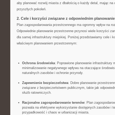
aby planować rozwój miasta z dbałością o każdy detal,‍ mając ⁢na
przyszłych ⁤pokoleń.
2. Cele i⁣ korzyści​ związane ⁢z ⁣odpowiednim planowa
Plan ‌zagospodarowania przestrzennego ⁣ma ogromny wpływ‌ na‌ rozw
Odpowiednie planowanie przestrzenne przynosi wiele ‌korzyści zar
dla⁢ samej⁢ infrastruktury ​miejskiej. Poniżej przedstawiamy cele‍ i k
właściwym‍ planowaniem przestrzennym:
Ochrona środowiska
: Poprawione‍ planowanie infrastruktury m
⁣minimalizowanie negatywnego wpływu ⁤na ​otaczające środowisk
naturalnych zasobów i ochronie przyrody.
Zapewnienie bezpieczeństwa
: Dobre planowanie przestrzenne
związane z bezpieczeństwem ⁤publicznym, takie jak odpowiedn
służb ​ratowniczych.
Racjonalne⁢ zagospodarowanie ‌terenów
: ‍Plan​ zagospodaro
pozwala⁤ na efektywne wykorzystanie dostępnych zasobów i ter
przypadkowość i chaos w urbanizacji ‌miasta.