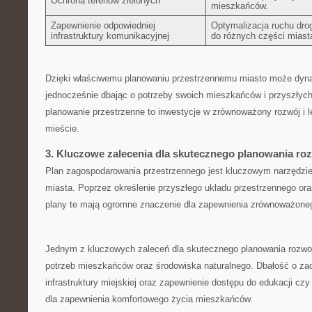
Ochrona terenów zielonych
⁤mieszkańców.
Zapewnienie odpowiedniej
Optymalizacja ruchu drog
infrastruktury komunikacyjnej
do różnych części miast
Dzięki​ właściwemu‍ planowaniu przestrzennemu miasto może ⁢dynam
jednocześnie dbając‍ o potrzeby swoich mieszkańców i przyszłych 
planowanie ‌przestrzenne⁢ to inwestycje w zrównoważony rozwój i⁢ 
mieście.
3. Kluczowe zalecenia dla skutecznego ⁤planowania roz
Plan⁤ zagospodarowania przestrzennego ⁣jest kluczowym narzędzi
miasta. Poprzez ‍określenie przyszłego układu przestrzennego oraz
plany ⁢te mają ogromne znaczenie dla zapewnienia ​zrównoważoneg
Jednym z kluczowych zaleceń dla skutecznego planowania‍ rozwoj
potrzeb mieszkańców oraz ‍środowiska naturalnego. ⁣Dbałość o zach
infrastruktury ​miejskiej oraz zapewnienie dostępu do edukacji czy
dla zapewnienia komfortowego życia mieszkańców.