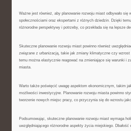
Ważne ⁢jest również,​ aby planowanie‍ rozwoju miast odbywało się
społecznościami⁤ oraz ekspertami z​ różnych dziedzin. Dzięki ‌te
różnorodne perspektywy⁤ i potrzeby, ‌co przekłada się na lepsze d
Skuteczne planowanie rozwoju‌ miast‍ powinno również uwzględniać
związane z urbanizacją, takie jak zmiany klimatyczne czy wzrost 
temu można elastycznie ‍reagować na zmieniające się warunki i za
miasta.
Warto także poświęcić uwagę aspektom ekonomicznym, ⁢takim jak 
możliwości⁣ inwestycyjne. Planowanie rozwoju miasta powinno sty
tworzenie nowych miejsc pracy, co przyczynia się⁤ do wzrostu jak
Podsumowując, skuteczne planowanie rozwoju ⁢miast wymaga holi
‍uwzględniającego różnorodne⁣ aspekty życia miejskiego. ‍Dbałość 