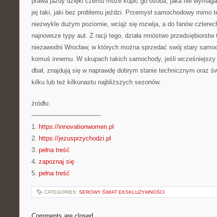
prawa jazdy dzięki czemu może kupić go osoba, jaka nie wymaga
jej taki, jaki bez problemu jeździ. Przemysł samochodowy mimo t
niezwykle dużym poziomie, wciąż się rozwija, a do fanów czterech
najnowsze typy aut. Z racji tego, działa mnóstwo przedsiębiorstw 
niezawodni Wrocław, w których można sprzedać swój stary samoch
komuś innemu. W skupach takich samochody, jeśli wcześniejszy w
dbał, znajdują się w naprawdę dobrym stanie technicznym oraz św
kilku lub też kilkunastu najbliższych sezonów.
źródło:
———————————
1.
https://innovationwomen.pl
2.
https://jezusprzychodzi.pl
3.
pełna treść
4.
zapoznaj się
5.
pełna treść
CATEGORIES:
SEROWY ŚWIAT EKSKLUZYWNOŚCI
Comments are closed.