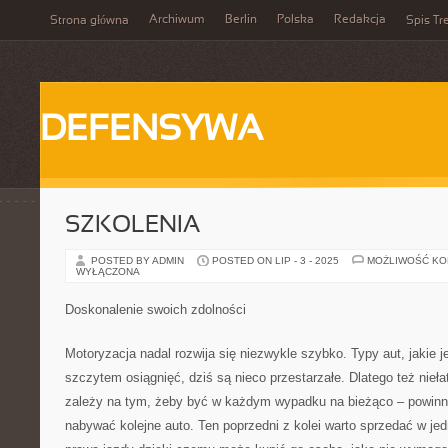
Archiwum
Berlin
Polska
Redakcja
Strona główna
Spis Tr
DEFENSYWA
SZKOLENIA
POSTED BY ADMIN
POSTED ON LIP - 3 - 2025
MOŻLIWOŚĆ K
WYŁĄCZONA
Doskonalenie swoich zdolności
Motoryzacja nadal rozwija się niezwykle szybko. Typy aut, jakie j
szczytem osiągnięć, dziś są nieco przestarzałe. Dlatego też nieł
zależy na tym, żeby być w każdym wypadku na bieżąco – powinni
nabywać kolejne auto. Ten poprzedni z kolei warto sprzedać w jed