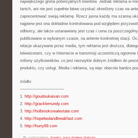
największego grona potencjalnych klientów. Jednak reklama w me
tanich, ani nie jest zupełnie łatwo uzyskać określony czas na ante
zaprezentować swoją reklamę. Rzecz jasna każdy ma szansę uka
najpierw jest ona dokładnie kontrolowana pod względem przyzwoit
odbiorcy, ale także ustanawiany jest czas i cena za poszczególn
publikowane w wybranym czasie, na antenie konkretnej stacji. Oc
relacje ukazywane przez media, tym reklama jest droższa, dlateg
telewizorami, czy w Internecie w transmisji uczestniczą ogromne i
miliony użytkowników, co jest niezwykle dobrym źródłem do preze
produktu, czy usługi. Media i reklama, są więc obecnie bardzo p
źródło:
———————————
1.
http://goudoukaisan.com
2.
http://gracklemundy.com
3.
http://holbrooksrealestate.com
4.
http://hopebedandbreakfast.com
5.
http://hurry69.com
CATEGORIES:
TANIEC JAKO FORMA TERAPII