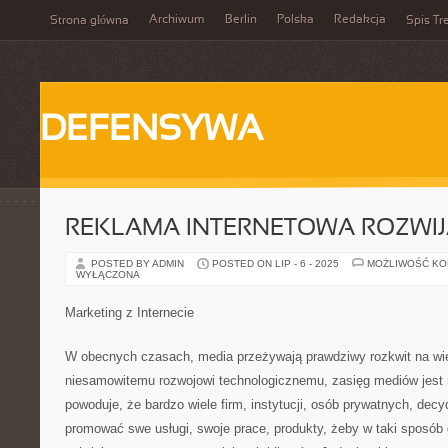
Archiwum
Berlin
Polska
Redakcja
Strona główna
Spis Tr
DEFENSYWA
REKLAMA INTERNETOWA ROZWIJ
POSTED BY ADMIN
POSTED ON LIP - 6 - 2025
MOŻLIWOŚĆ K
WYŁĄCZONA
Marketing z Internecie
W obecnych czasach, media przeżywają prawdziwy rozkwit na wiel
niesamowitemu rozwojowi technologicznemu, zasięg mediów jest 
powoduje, że bardzo wiele firm, instytucji, osób prywatnych, dec
promować swe usługi, swoje prace, produkty, żeby w taki sposób 