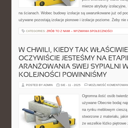
mierze atrybuty izolacyjne,
na ścianach. Wobec budowy izolacje są uwarunkowane już od po
używane pozostają izolacje pionowe i izolacje poziome. Żeby nie
CATEGORIES:
ZRÓB TO Z NAMI – WYZWANIA SPOŁECZNOŚCI
W CHWILI, KIEDY TAK WŁAŚCIWIE
OCZYWIŚCIE JESTEŚMY NA ETAPI
ARANŻOWANIA SWEJ SYPIALNI W
KOLEJNOŚCI POWINNIŚMY
POSTED BY ADMIN
SIE - 11 - 2025
MOŻLIWOŚĆ KOMENTOWAN
Ogromna ilość osób twierdzi
używane Obecnie bodaj naj
na rynku meblowym cieszą s
stworzone z materiału, jak
że wszelkie łóżko piętrowe 