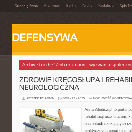
Archiwum
Berlin
Polska
Redakcja
Strona główna
Spis Tr
DEFENSYWA
Archive for the ‘Zrób to z nami – wyzwania społeczn
ZDROWIE KRĘGOSŁUPA I REHABI
NEUROLOGICZNA
POSTED BY ADMIN
GRU - 12 - 2025
MOŻLIWOŚĆ KOMENTOWA
ArstanMedica.pl to portal 
rehabilitacji oraz urazom, k
pacjentach szukających rzet
praktycznych porad i instru