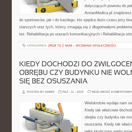
dotyczących powrotu do peł
ArstanMedica.pl znajdziesz
do sportowców, jak i do każdego, kto spędza dużo czasu przy biu
starszych oraz tych, którzy zmagają się z długotrwałymi proble
też: Rehabilitacja po urazach komunikacyjnych i Rehabilitacja or
CATEGORIES:
ZRÓB TO Z NAMI – WYZWANIA SPOŁECZNOŚCI
KIEDY DOCHODZI DO ZWILGOCE
OBRĘBU CZY BUDYNKU NIE WOL
SIĘ BEZ OSUSZANIA
POSTED BY ADMIN
PAŹ - 11 - 2025
MOŻLIWOŚĆ KOMENTOWA
Wielokrotnie wydaje nam si
Kiedy tak właściwie dochod
obrębu czy budynku nie mo
osuszania. Kiedy tak właśc
pełni skończony warto wzi