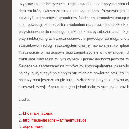
użytkowania, jedne częściej ulegają awarii a inne sprzyjają nam d
detalem który zwłaszcza nieraz jest wymieniany. Przyczyna jest n
co weryfikuje naprawa komputerów. Nadmiernie mnóstwo emocji 
sieci powoduje że sprzęt ten swobodnie ma prawo ulec uszkodzen
przystosowane do mocnego ucisku lecz nazbyt obszerna ich częs
przy niektórych grach zręcznościowych- powoduje, że mogą one u
stosunkowo niedrogim szczegółem oraz jej naprawa jest kompletni
Przyzwoiciej w następstwie tego zaopatrzyć się w nowy model. Id
traktujące klawiatury. W tym wypadku jednak dochodzi jeszcze mo
Serdecznie zapraszamy na http://www.laptoprepaircenter.pl/serwi
należy ją wysuszyć po ciepłym strumieniem powietrza oraz jeśli n
posłuży nam jeszcze długie lata. Uszkodzone przyciski można wy
starszych wersji. Sprawdza się to jednak tylko w starszych oraz
źródło:
———————————
1.
kliknij aby przejść
2.
http://neue-dresdner-kammermusik.de
3.
więcej treści