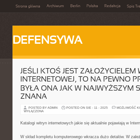
Archiwum
Berlin
Polska
Redakcja
Strona główna
Spis Tr
DEFENSYWA
JEŚLI KTOŚ JEST ZAŁOŻYCIELEM
INTERNETOWEJ, TO NA PEWNO P
BYŁA ONA JAK W NAJWYŻSZYM 
ZNANA
POSTED BY ADMIN
POSTED ON SIE - 11 - 2025
MOŻLIWOŚĆ 
WYŁĄCZONA
Katalogi witryn internetowych jakie się aktualnie pojawiają w Inter
W skład kompletu komputerowego wkracza dużo detalów. W zale