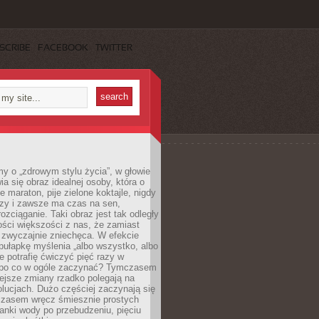
SCRIBE
FACEBOOK
TWITTER
y o „zdrowym stylu życia”, w głowie
ia się obraz idealnej osoby, która o
e maraton, pije zielone koktajle, nigdy
czy i zawsze ma czas na sen,
rozciąganie. Taki obraz jest tak odległy
ści większości z nas, że zamiast
zwyczajnie zniechęca. W efekcie
ułapkę myślenia „albo wszystko, albo
nie potrafię ćwiczyć pięć razy w
o po co w ogóle zaczynać? Tymczasem
ejsze zmiany rzadko polegają na
olucjach. Dużo częściej zaczynają się
czasem wręcz śmiesznie prostych
anki wody po przebudzeniu, pięciu