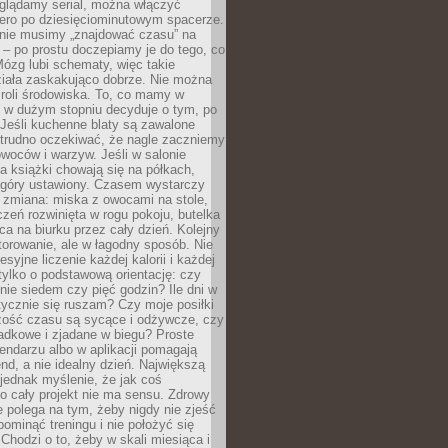
oglądamy serial, można włączyć
iero po dziesięciominutowym spacerze.
 nie musimy „znajdować czasu” na
– po prostu doczepiamy je do tego, co
Mózg lubi schematy, więc takie
ziała zaskakująco dobrze. Nie można
roli środowiska. To, co mamy w
, w dużym stopniu decyduje o tym, po
Jeśli kuchenne blaty są zawalone
 trudno oczekiwać, że nagle zaczniemy
owoców i warzyw. Jeśli w salonie
, a książki chowają się na półkach,
z góry ustawiony. Czasem wystarczy
 zmiana: miska z owocami na stole,
zeń rozwinięta w rogu pokoju, butelka
ca na biurku przez cały dzień. Kolejny
torowanie, ale w łagodny sposób. Nie
syjne liczenie każdej kalorii i każdej
tylko o podstawową orientację: czy
tnie siedem czy pięć godzin? Ile dni w
tycznie się ruszam? Czy moje posiłki
zość czasu są sycące i odżywcze, czy
adkowe i zjadane w biegu? Proste
lendarzu albo w aplikacji pomagają
nd, a nie idealny dzień. Największą
 jednak myślenie, że jak coś
to cały projekt nie ma sensu. Zdrowy
ie polega na tym, żeby nigdy nie zjeść
 pominąć treningu i nie położyć się
Chodzi o to, żeby w skali miesiąca i