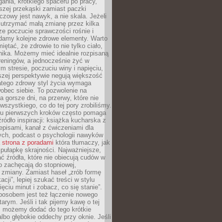
gania, krótkiego spaceru po pracy,
szej przekąski zamiast paczki
czowy jest nawyk, a nie skala. Jeżeli
 utrzymać małą zmianę przez kilka
ze poczucie sprawczości rośnie i
adamy kolejne zdrowe elementy. Warto
iętać, że zdrowie to nie tylko ciało,
hika. Możemy mieć idealnie rozpisaną
 treningów, a jednocześnie żyć w
 stresie, poczuciu winy i napięciu,
szej perspektywie negują większość
atego zdrowy styl życia wymaga
obec siebie. To pozwolenie na
a gorsze dni, na przerwy, które nie
 wszystkiego, co do tej pory zrobiliśmy.
iu pierwszych kroków często pomaga
ródło inspiracji: książka kucharska z
episami, kanał z ćwiczeniami dla
ych, podcast o psychologii nawyków
a
strona z poradami
która tłumaczy, jak
pułapkę skrajności. Najważniejsze,
ć źródła, które nie obiecują cudów w
ko zachęcają do stopniowej,
j zmiany. Zamiast haseł „zrób formę
cji”, lepiej szukać treści w stylu
ięciu minut i zobacz, co się stanie”.
osobem jest też łączenie nowego
arym. Jeśli i tak pijemy kawę o tej
, możemy dodać do tego krótkie
albo głębokie oddechy przy oknie. Jeśli