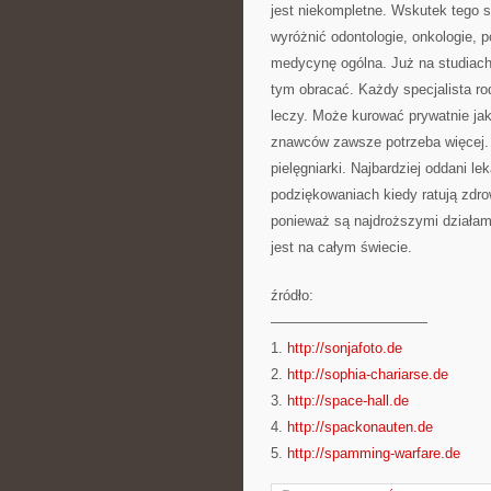
jest niekompletne. Wskutek tego sz
wyróżnić odontologie, onkologie, p
medycynę ogólna. Już na studiach 
tym obracać. Każdy specjalista ro
leczy. Może kurować prywatnie ja
znawców zawsze potrzeba więcej. 
pielęgniarki. Najbardziej oddani l
podziękowaniach kiedy ratują zdrow
ponieważ są najdroższymi działam
jest na całym świecie.
źródło:
———————————
1.
http://sonjafoto.de
2.
http://sophia-chariarse.de
3.
http://space-hall.de
4.
http://spackonauten.de
5.
http://spamming-warfare.de