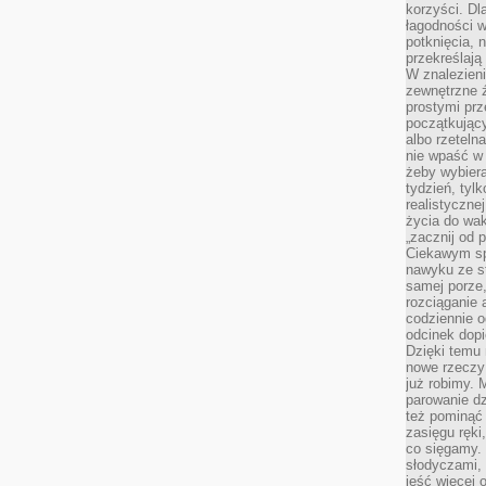
korzyści. Dl
łagodności w
potknięcia, n
przekreślają
W znalezien
zewnętrzne ź
prostymi prz
początkując
albo rzeteln
nie wpaść w 
żeby wybiera
tydzień, tyl
realistyczne
życia do waka
„zacznij od p
Ciekawym sp
nawyku ze st
samej porze
rozciąganie 
codziennie 
odcinek dop
Dzięki temu
nowe rzeczy 
już robimy. 
parowanie d
też pominąć 
zasięgu ręki
co sięgamy. 
słodyczami,
jeść więcej 