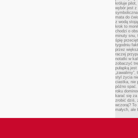
króluje pilot
wybór jest 
symboliczna
mata do ćwic
z wodą stoją
krok to moni
chodzi o obse
minuty snu, 
śpię przecię
tygodniu fak
przez więks
raczej przyp
notatki w ka
zobaczyć tre
pułapką jest
„zawalimy”, 
styl życia n
ciastka, nie
późno spać. 
roku domino
karać się za
zrobić dziś,
wczoraj? To 
małych, ale 