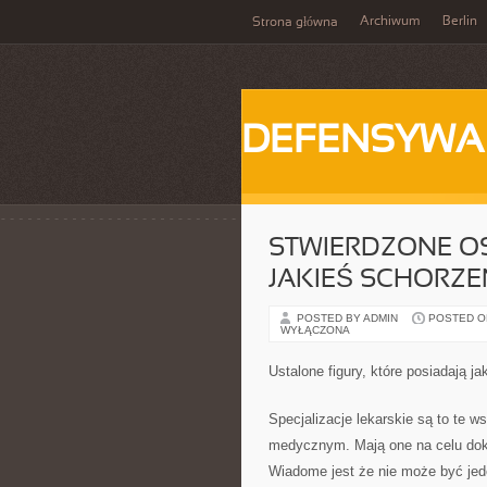
Archiwum
Berlin
Strona główna
DEFENSYWA
STWIERDZONE OS
JAKIEŚ SCHORZE
POSTED BY ADMIN
POSTED ON 
WYŁĄCZONA
Ustalone figury, które posiadają j
Specjalizacje lekarskie są to te 
medycznym. Mają one na celu dok
Wiadome jest że nie może być jed