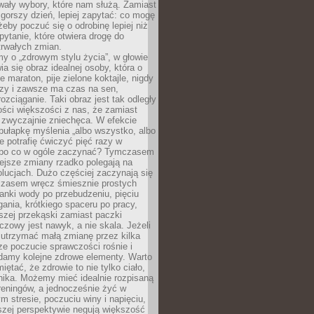
wały wybory, które nam służą. Zamiast
 gorszy dzień, lepiej zapytać: co mogę
 żeby poczuć się o odrobinę lepiej niż
pytanie, które otwiera drogę do
trwałych zmian.
y o „zdrowym stylu życia”, w głowie
ia się obraz idealnej osoby, która o
e maraton, pije zielone koktajle, nigdy
czy i zawsze ma czas na sen,
rozciąganie. Taki obraz jest tak odległy
ści większości z nas, że zamiast
zwyczajnie zniechęca. W efekcie
ułapkę myślenia „albo wszystko, albo
nie potrafię ćwiczyć pięć razy w
o po co w ogóle zaczynać? Tymczasem
ejsze zmiany rzadko polegają na
olucjach. Dużo częściej zaczynają się
czasem wręcz śmiesznie prostych
anki wody po przebudzeniu, pięciu
gania, krótkiego spaceru po pracy,
szej przekąski zamiast paczki
czowy jest nawyk, a nie skala. Jeżeli
 utrzymać małą zmianę przez kilka
ze poczucie sprawczości rośnie i
adamy kolejne zdrowe elementy. Warto
iętać, że zdrowie to nie tylko ciało,
hika. Możemy mieć idealnie rozpisaną
 treningów, a jednocześnie żyć w
 stresie, poczuciu winy i napięciu,
szej perspektywie negują większość