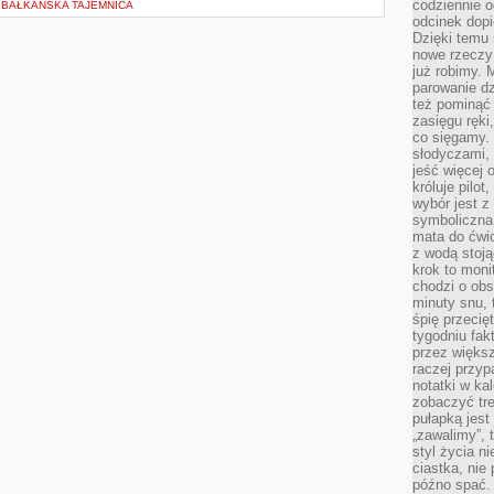
codziennie 
 BAŁKAŃSKA TAJEMNICA
odcinek dop
Dzięki temu
nowe rzeczy 
już robimy. 
parowanie d
też pominąć 
zasięgu ręki
co sięgamy. 
słodyczami,
jeść więcej 
króluje pilot
wybór jest 
symboliczna
mata do ćwic
z wodą stoją
krok to moni
chodzi o obse
minuty snu, 
śpię przecię
tygodniu fak
przez więks
raczej przyp
notatki w ka
zobaczyć tre
pułapką jest
„zawalimy”, 
styl życia n
ciastka, nie
późno spać. 