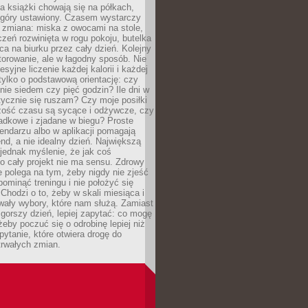
, a książki chowają się na półkach,
z góry ustawiony. Czasem wystarczy
 zmiana: miska z owocami na stole,
zeń rozwinięta w rogu pokoju, butelka
ca na biurku przez cały dzień. Kolejny
torowanie, ale w łagodny sposób. Nie
syjne liczenie każdej kalorii i każdej
tylko o podstawową orientację: czy
tnie siedem czy pięć godzin? Ile dni w
tycznie się ruszam? Czy moje posiłki
zość czasu są sycące i odżywcze, czy
adkowe i zjadane w biegu? Proste
lendarzu albo w aplikacji pomagają
nd, a nie idealny dzień. Największą
 jednak myślenie, że jak coś
to cały projekt nie ma sensu. Zdrowy
ie polega na tym, żeby nigdy nie zjeść
 pominąć treningu i nie położyć się
Chodzi o to, żeby w skali miesiąca i
wały wybory, które nam służą. Zamiast
 gorszy dzień, lepiej zapytać: co mogę
 żeby poczuć się o odrobinę lepiej niż
pytanie, które otwiera drogę do
trwałych zmian.