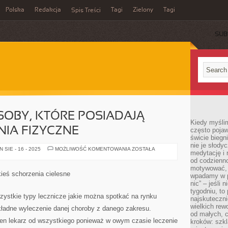
Polska
Redakcja
Tagi
Zielony
Tagi
Spis Treści
SUB
OBY, KTÓRE POSIADAJĄ
Kiedy myślim
NIA FIZYCZNE
często pojaw
świcie biegni
nie je słody
STWIERDZONE
SIE - 16 - 2025
MOŻLIWOŚĆ KOMENTOWANIA
ZOSTAŁA
medytację i 
OSOBY,
KTÓRE
od codzienno
POSIADAJĄ
motywować, 
JAKIEŚ
akieś schorzenia cielesne
wpadamy w p
SCHORZENIA
FIZYCZNE
nic” – jeśli 
tygodniu, t
wszystkie typy lecznicze jakie można spotkać na rynku
najskuteczni
wielkich rew
ładne wyleczenie danej choroby z danego zakresu.
od małych, 
en lekarz od wszystkiego ponieważ w owym czasie leczenie
kroków: szkl