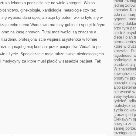
minut rozcią
tuka lekarska podzieliła się na wiele kategorii. Wolno
jednej zdrow
chipsów. Klu
ołożnictwo, ginekologie, kardiologie, neurologie czy też
uda nam się
się wybiera dana specjalizacje by potem wolno było się w
tygodni, nas
łatwiej dokł
dzaju echo serca Warszawa ma inny gabinet i sprzęt którym
przy tym pam
k oraz na kasę chorych. Tutaj możliwości są znaczne a
ale też psyc
dietę i plan
Każdemu profesjonaliście wspiera asystentka w formie
permanentnym
które w dłuż
ekarze są najchętniej kochani przez pacjentów. Widać to po
korzyści. Dl
ie i życie. Specjalizacje maja także swoje niedociągnięcia
łagodności w
potknięcia, n
i medycyny za które musi płacić w zasadzie pacjent. Tak
przekreślają
W znalezien
zewnętrzne ź
prostymi prz
początkując
albo rzeteln
nie wpaść w 
żeby wybiera
tydzień, tyl
realistyczne
życia do waka
„zacznij od p
Ciekawym sp
nawyku ze st
samej porze
rozciąganie 