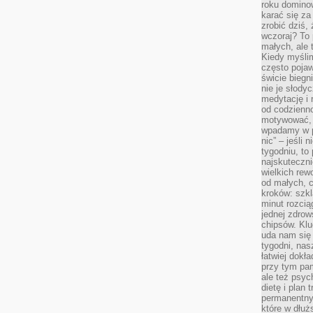
roku domino
karać się za
zrobić dziś,
wczoraj? To 
małych, ale 
Kiedy myślim
często pojaw
świcie biegni
nie je słody
medytację i 
od codzienno
motywować, 
wpadamy w p
nic” – jeśli 
tygodniu, t
najskuteczni
wielkich rew
od małych, 
kroków: szkl
minut rozcią
jednej zdrow
chipsów. Klu
uda nam się
tygodni, nas
łatwiej dokł
przy tym pam
ale też psyc
dietę i plan
permanentnym
które w dłuż