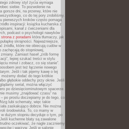
atego zdrowy styl życia wymaga
obec siebie. To pozwolenie na
a gorsze dni, na przerwy, które nie
 wszystkiego, co do tej pory zrobiliśmy.
iu pierwszych kroków często pomaga
ródło inspiracji: książka kucharska z
episami, kanał z ćwiczeniami dla
ych, podcast o psychologii nawyków
a
strona z poradami
która tłumaczy, jak
pułapkę skrajności. Najważniejsze,
ć źródła, które nie obiecują cudów w
ko zachęcają do stopniowej,
j zmiany. Zamiast haseł „zrób formę
cji”, lepiej szukać treści w stylu
ięciu minut i zobacz, co się stanie”.
osobem jest też łączenie nowego
arym. Jeśli i tak pijemy kawę o tej
, możemy dodać do tego krótkie
albo głębokie oddechy przy oknie. Jeśli
oglądamy serial, można włączyć
iero po dziesięciominutowym spacerze.
 nie musimy „znajdować czasu” na
– po prostu doczepiamy je do tego, co
Mózg lubi schematy, więc takie
ziała zaskakująco dobrze. Nie można
roli środowiska. To, co mamy w
, w dużym stopniu decyduje o tym, po
Jeśli kuchenne blaty są zawalone
 trudno oczekiwać, że nagle zaczniemy
owoców i warzyw. Jeśli w salonie