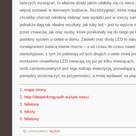
tańszych rozwiązań, to właśnie dzięki jakim udałoby się co nieco
więcej zostawić w domowym budżecie. Rozstrzygnięć, które mają
chcieliby chociaż odrobinę słabnąć owe wydatki jest w rzeczy sa
jednakże dają tak idealne rezultaty, jak tuby led – jest to wyjśc
przez znawców, jak oraz osoby, które przekonały się do niego po
podobny system u siebie w domu. Żarówki oraz diody LED to natu
rozwiązaniom świecą równie mocno – a od czasu do czasu nawet 
stereotypowe, z tym że pobierają od tych drugich o wiele mniej p
montażem oświetlenia LED zwracają się już po kilku miesiącach,
osób zainteresowanych jest tego rodzaju inwestycją, pozwalając
pieniędzy przeznaczyć na przyjemności, a mniej wydawać na prą
1.
mapa strony
2.
http://deeplinkingyouth.eu/spis-tresci
3.
felietony
4.
teksty
5.
felietony
CATEGORIES:
SŁUCH