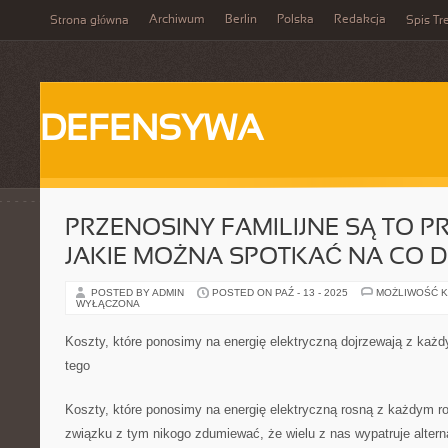
Archiwum
Berlin
Polska
Redakcja
Strona główna
Spis Tr
DEFENSYWA
PRZENOSINY FAMILIJNE SĄ TO P
JAKIE MOŻNA SPOTKAĆ NA CO D
POSTED BY ADMIN
POSTED ON PAŹ - 13 - 2025
MOŻLIWOŚĆ 
WYŁĄCZONA
Koszty, które ponosimy na energię elektryczną dojrzewają z ka
tego
Koszty, które ponosimy na energię elektryczną rosną z każdym r
związku z tym nikogo zdumiewać, że wielu z nas wypatruje altern