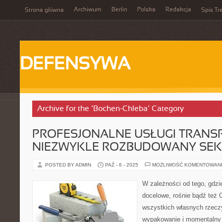
Archiwum
Berlin
Polska
Redakcja
Strona główna
Spis Tr
DEFENSYWA
Archive for the ‘Bochen-Chleba’ Category
PROFESJONALNE USŁUGI TRANS
NIEZWYKLE ROZBUDOWANY SE
POSTED BY ADMIN
PAŹ - 6 - 2025
MOŻLIWOŚĆ KOMENTOWAN
W zależności od tego, gdzie
docelowe, rośnie bądź też
wszystkich własnych rzecz
wypakowanie i momentalny 