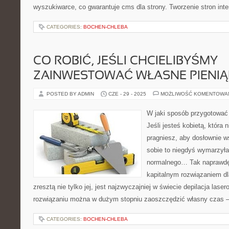
wyszukiwarce, co gwarantuje cms dla strony. Tworzenie stron inte
CATEGORIES:
BOCHEN-CHLEBA
CO ROBIĆ, JEŚLI CHCIELIBYŚMY
ZAINWESTOWAĆ WŁASNE PIENIĄ
POSTED BY ADMIN
CZE - 29 - 2025
MOŻLIWOŚĆ KOMENTOWA
W jaki sposób przygotować 
Jeśli jesteś kobietą, która 
pragniesz, aby dosłownie w
sobie to niegdyś wymarzyła
normalnego… Tak naprawdę 
kapitalnym rozwiązaniem dl
zresztą nie tylko jej, jest najzwyczajniej w świecie depilacja lase
rozwiązaniu można w dużym stopniu zaoszczędzić własny czas –
CATEGORIES:
BOCHEN-CHLEBA