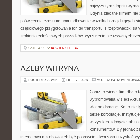
najwyższym stopniu wymag
Gdynia zlecane firmom nie 
poświęcenia czasu na uporządkowanie wszelkich znajdujących si
częściowego przygotowania ich do transportu. Przeprowadzki są 
zrobienia całościowych porządków, wyrzucenia nieużywanych rze
CATEGORIES:
BOCHEN-CHLEBA
AŻEBY WITRYNA
POSTED BY ADMIN
LIP - 12 - 2025
MOŻLIWOŚĆ KOMENTOWAN
Coraz to więcej firm dba o 
wypromowana w sieci Aktua
własną domenę. Są to nie t
także korporacje, instytucj
wszystkim zdobycie jak naj
konsumentów. By jednak za
internetowa ma obowiązek być poprawnie stworzona i uzyskać w