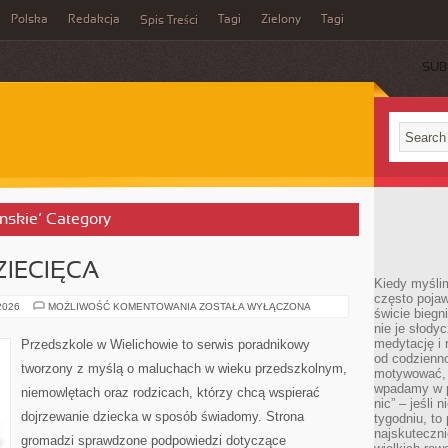
Polska
Redakcja
Tagi
Zielony
Tagi
Spis Treści
SUB
inskie’ Category
IECIĘCA
Kiedy myślim
często pojaw
PSYCHOLOGIA
 2026
MOŻLIWOŚĆ KOMENTOWANIA
ZOSTAŁA WYŁĄCZONA
świcie biegni
DZIECIĘCA
nie je słody
medytację i 
Przedszkole w Wielichowie to serwis poradnikowy
od codzienno
tworzony z myślą o maluchach w wieku przedszkolnym,
motywować, 
wpadamy w p
niemowlętach oraz rodzicach, którzy chcą wspierać
nic” – jeśli 
dojrzewanie dziecka w sposób świadomy. Strona
tygodniu, t
najskuteczni
gromadzi sprawdzone podpowiedzi dotyczące