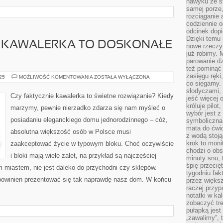
nawyku ze st
samej porze
rozciąganie 
codziennie 
odcinek dop
Dzięki temu
E KAWALERKA TO DOSKONAŁE
nowe rzeczy 
już robimy. 
parowanie d
też pominąć 
zasięgu ręki
CZY
025
MOŻLIWOŚĆ KOMENTOWANIA
ZOSTAŁA WYŁĄCZONA
FAKTYCZNIE
co sięgamy. 
KAWALERKA
słodyczami,
TO
Czy faktycznie kawalerka to świetne rozwiązanie? Kiedy
jeść więcej 
DOSKONAŁE
ROZWIĄZANIE?
króluje pilot
marzymy, pewnie nierzadko zdarza się nam myśleć o
wybór jest 
posiadaniu eleganckiego domu jednorodzinnego – cóż,
symboliczna
mata do ćwic
absolutna większość osób w Polsce musi
z wodą stoją
krok to moni
zaakceptować życie w typowym bloku. Choć oczywiście
chodzi o obse
i bloki mają wiele zalet, na przykład są najczęściej
minuty snu, 
śpię przecię
miastem, nie jest daleko do przychodni czy sklepów.
tygodniu fak
powinien prezentować się tak naprawdę nasz dom. W końcu
przez więks
raczej przyp
notatki w ka
zobaczyć tre
pułapką jest
„zawalimy”, 