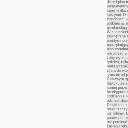
dietę i plan
permanentnym
które w dłuż
korzyści. Dl
łagodności w
potknięcia, n
przekreślają
W znalezien
zewnętrzne ź
prostymi prz
początkując
albo rzeteln
nie wpaść w 
żeby wybiera
tydzień, tyl
realistyczne
życia do waka
„zacznij od p
Ciekawym sp
nawyku ze st
samej porze
rozciąganie 
codziennie 
odcinek dop
Dzięki temu
nowe rzeczy 
już robimy. 
parowanie d
też pominąć 
zasięgu ręki