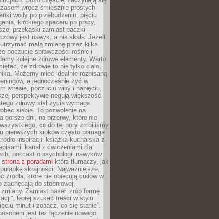
olucjach. Dużo częściej zaczynają się
czasem wręcz śmiesznie prostych
anki wody po przebudzeniu, pięciu
gania, krótkiego spaceru po pracy,
szej przekąski zamiast paczki
czowy jest nawyk, a nie skala. Jeżeli
 utrzymać małą zmianę przez kilka
ze poczucie sprawczości rośnie i
adamy kolejne zdrowe elementy. Warto
iętać, że zdrowie to nie tylko ciało,
hika. Możemy mieć idealnie rozpisaną
 treningów, a jednocześnie żyć w
 stresie, poczuciu winy i napięciu,
szej perspektywie negują większość
atego zdrowy styl życia wymaga
obec siebie. To pozwolenie na
a gorsze dni, na przerwy, które nie
 wszystkiego, co do tej pory zrobiliśmy.
iu pierwszych kroków często pomaga
ródło inspiracji: książka kucharska z
episami, kanał z ćwiczeniami dla
ych, podcast o psychologii nawyków
a
strona z poradami
która tłumaczy, jak
pułapkę skrajności. Najważniejsze,
ć źródła, które nie obiecują cudów w
ko zachęcają do stopniowej,
j zmiany. Zamiast haseł „zrób formę
cji”, lepiej szukać treści w stylu
ięciu minut i zobacz, co się stanie”.
osobem jest też łączenie nowego