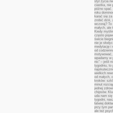
styl życia n
ciastka, nie
późno spać. 
roku domino
karać się za
zrobić dziś,
wczoraj? To 
małych, ale 
Kiedy myślim
często pojaw
świcie biegni
nie je słody
medytację i 
od codzienno
motywować, 
wpadamy w p
nic” – jeśli 
tygodniu, t
najskuteczni
wielkich rew
od małych, 
kroków: szkl
minut rozcią
jednej zdrow
chipsów. Klu
uda nam się
tygodni, nas
łatwiej dokł
przy tym pam
ale też psyc