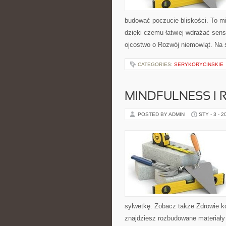
budować poczucie bliskości. To mie
dzięki czemu łatwiej wdrażać sen
ojcostwo o Rozwój niemowląt. Na s
CATEGORIES:
SERYKORYCINSKIE
MINDFULNESS I 
POSTED BY ADMIN
STY - 3 - 2
sylwetkę. Zobacz także Zdrowie ko
znajdziesz rozbudowane materiały 