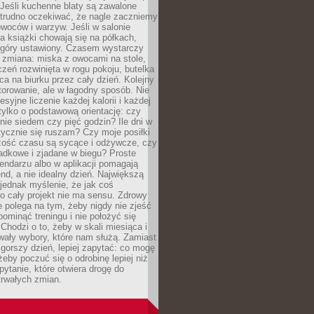
Jeśli kuchenne blaty są zawalone
 trudno oczekiwać, że nagle zaczniemy
owoców i warzyw. Jeśli w salonie
, a książki chowają się na półkach,
z góry ustawiony. Czasem wystarczy
 zmiana: miska z owocami na stole,
zeń rozwinięta w rogu pokoju, butelka
ca na biurku przez cały dzień. Kolejny
torowanie, ale w łagodny sposób. Nie
syjne liczenie każdej kalorii i każdej
tylko o podstawową orientację: czy
tnie siedem czy pięć godzin? Ile dni w
tycznie się ruszam? Czy moje posiłki
zość czasu są sycące i odżywcze, czy
adkowe i zjadane w biegu? Proste
lendarzu albo w aplikacji pomagają
nd, a nie idealny dzień. Największą
 jednak myślenie, że jak coś
to cały projekt nie ma sensu. Zdrowy
ie polega na tym, żeby nigdy nie zjeść
 pominąć treningu i nie położyć się
Chodzi o to, żeby w skali miesiąca i
wały wybory, które nam służą. Zamiast
 gorszy dzień, lepiej zapytać: co mogę
 żeby poczuć się o odrobinę lepiej niż
pytanie, które otwiera drogę do
trwałych zmian.