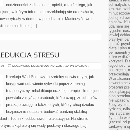
wielkich rew
od małych, 
codzienności z dzieckiem, opieki, a także tego, jak
kroków: szkl
jsce, w którym informacje przekładają się na działania,
minut rozcią
jednej zdrow
sowne rytuały w domu i w przedszkolu. Macierzyństwo i
chipsów. Klu
tronie znajdziesz […]
uda nam się
tygodni, nas
łatwiej dokł
przy tym pam
ale też psyc
dietę i plan
permanentnym
REDUKCJA STRESU
które w dłuż
korzyści. Dl
łagodności w
MINDFULNESS
026
MOŻLIWOŚĆ KOMENTOWANIA
ZOSTAŁA WYŁĄCZONA
I
potknięcia, n
REDUKCJA
przekreślają
STRESU
Korekcja Wad Postawy to rzetelny serwis o tym, jak
W znalezien
zewnętrzne ź
korygować ustawienie sylwetki poprzez trening
prostymi prz
terapeutyczny, rehabilitację oraz fizjoterapię. To miejsce
początkując
albo rzeteln
powstało z myślą o osobach, które czują, że ich tułów
nie wpaść w 
proszą o uwagę, a także o tych, którzy chcą działać
żeby wybiera
tydzień, tyl
bezpiecznie i etapami budować bardziej stabilną
realistyczne
życia do waka
biet i Techniki oddechowe i relaksacyjne. Na stronie
„zacznij od p
o tym, skąd biorą się wady postawy i dlaczego […]
Ciekawym sp