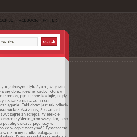
SCRIBE
FACEBOOK
TWITTER
y o „zdrowym stylu życia”, w głowie
ia się obraz idealnej osoby, która o
e maraton, pije zielone koktajle, nigdy
czy i zawsze ma czas na sen,
rozciąganie. Taki obraz jest tak odległy
ści większości z nas, że zamiast
zwyczajnie zniechęca. W efekcie
ułapkę myślenia „albo wszystko, albo
nie potrafię ćwiczyć pięć razy w
o po co w ogóle zaczynać? Tymczasem
ejsze zmiany rzadko polegają na