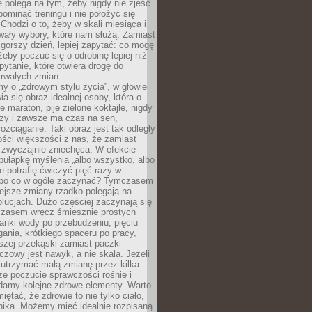
ie polega na tym, żeby nigdy nie zjeść
 pominąć treningu i nie położyć się
Chodzi o to, żeby w skali miesiąca i
wały wybory, które nam służą. Zamiast
 gorszy dzień, lepiej zapytać: co mogę
 żeby poczuć się o odrobinę lepiej niż
pytanie, które otwiera drogę do
trwałych zmian.
y o „zdrowym stylu życia”, w głowie
ia się obraz idealnej osoby, która o
e maraton, pije zielone koktajle, nigdy
czy i zawsze ma czas na sen,
rozciąganie. Taki obraz jest tak odległy
ści większości z nas, że zamiast
zwyczajnie zniechęca. W efekcie
ułapkę myślenia „albo wszystko, albo
nie potrafię ćwiczyć pięć razy w
o po co w ogóle zaczynać? Tymczasem
ejsze zmiany rzadko polegają na
olucjach. Dużo częściej zaczynają się
czasem wręcz śmiesznie prostych
anki wody po przebudzeniu, pięciu
gania, krótkiego spaceru po pracy,
szej przekąski zamiast paczki
czowy jest nawyk, a nie skala. Jeżeli
 utrzymać małą zmianę przez kilka
ze poczucie sprawczości rośnie i
adamy kolejne zdrowe elementy. Warto
iętać, że zdrowie to nie tylko ciało,
hika. Możemy mieć idealnie rozpisaną