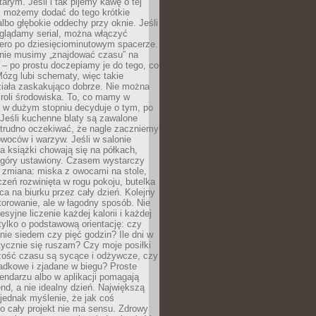
arym. Jeśli i tak pijemy kawę o tej
, możemy dodać do tego krótkie
albo głębokie oddechy przy oknie. Jeśli
oglądamy serial, można włączyć
iero po dziesięciominutowym spacerze.
 nie musimy „znajdować czasu” na
– po prostu doczepiamy je do tego, co
Mózg lubi schematy, więc takie
ziała zaskakująco dobrze. Nie można
roli środowiska. To, co mamy w
, w dużym stopniu decyduje o tym, po
Jeśli kuchenne blaty są zawalone
 trudno oczekiwać, że nagle zaczniemy
owoców i warzyw. Jeśli w salonie
, a książki chowają się na półkach,
z góry ustawiony. Czasem wystarczy
 zmiana: miska z owocami na stole,
zeń rozwinięta w rogu pokoju, butelka
ca na biurku przez cały dzień. Kolejny
torowanie, ale w łagodny sposób. Nie
syjne liczenie każdej kalorii i każdej
tylko o podstawową orientację: czy
tnie siedem czy pięć godzin? Ile dni w
tycznie się ruszam? Czy moje posiłki
zość czasu są sycące i odżywcze, czy
adkowe i zjadane w biegu? Proste
lendarzu albo w aplikacji pomagają
nd, a nie idealny dzień. Największą
 jednak myślenie, że jak coś
to cały projekt nie ma sensu. Zdrowy