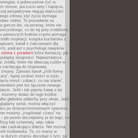
 treningów, a jednocześnie żyć w
 stresie, poczuciu winy i napięciu,
szej perspektywie negują większość
atego zdrowy styl życia wymaga
obec siebie. To pozwolenie na
a gorsze dni, na przerwy, które nie
 wszystkiego, co do tej pory zrobiliśmy.
iu pierwszych kroków często pomaga
ródło inspiracji: książka kucharska z
episami, kanał z ćwiczeniami dla
ych, podcast o psychologii nawyków
a
strona z poradami
która tłumaczy, jak
pułapkę skrajności. Najważniejsze,
ć źródła, które nie obiecują cudów w
ko zachęcają do stopniowej,
j zmiany. Zamiast haseł „zrób formę
cji”, lepiej szukać treści w stylu
ięciu minut i zobacz, co się stanie”.
osobem jest też łączenie nowego
arym. Jeśli i tak pijemy kawę o tej
, możemy dodać do tego krótkie
albo głębokie oddechy przy oknie. Jeśli
oglądamy serial, można włączyć
iero po dziesięciominutowym spacerze.
 nie musimy „znajdować czasu” na
– po prostu doczepiamy je do tego, co
Mózg lubi schematy, więc takie
ziała zaskakująco dobrze. Nie można
roli środowiska. To, co mamy w
, w dużym stopniu decyduje o tym, po