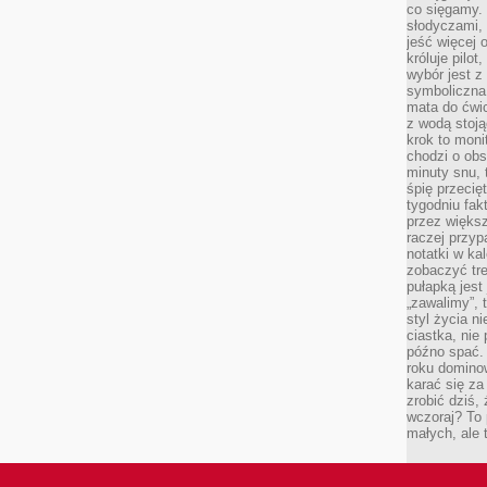
co sięgamy. 
słodyczami,
jeść więcej 
króluje pilot
wybór jest 
symboliczna
mata do ćwic
z wodą stoją
krok to moni
chodzi o obse
minuty snu, 
śpię przecię
tygodniu fak
przez więks
raczej przyp
notatki w ka
zobaczyć tre
pułapką jest
„zawalimy”, 
styl życia n
ciastka, nie
późno spać. 
roku domino
karać się za
zrobić dziś,
wczoraj? To 
małych, ale 