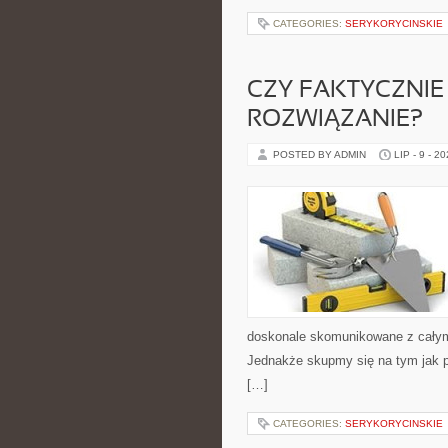
CATEGORIES:
SERYKORYCINSKIE
CZY FAKTYCZNI
ROZWIĄZANIE?
POSTED BY ADMIN
LIP - 9 - 2
doskonale skomunikowane z całym 
Jednakże skupmy się na tym jak 
[…]
CATEGORIES:
SERYKORYCINSKIE