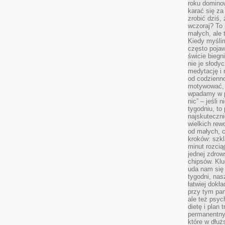
roku domino
karać się za
zrobić dziś,
wczoraj? To 
małych, ale 
Kiedy myślim
często pojaw
świcie biegni
nie je słody
medytację i 
od codzienno
motywować, 
wpadamy w p
nic” – jeśli 
tygodniu, t
najskuteczni
wielkich rew
od małych, 
kroków: szkl
minut rozcią
jednej zdrow
chipsów. Klu
uda nam się
tygodni, nas
łatwiej dokł
przy tym pam
ale też psyc
dietę i plan
permanentnym
które w dłuż