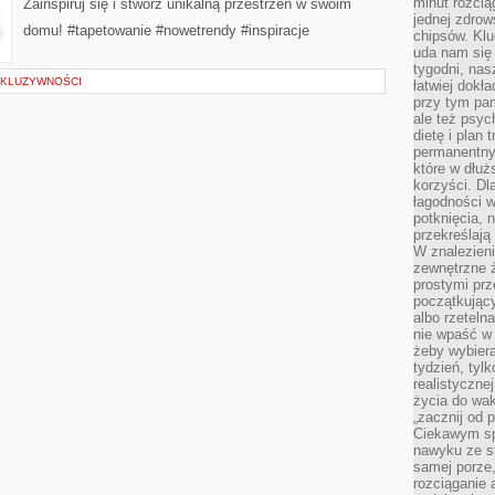
minut rozcią
Zainspiruj się i stwórz unikalną przestrzeń w swoim
OF
WALLPAPERING:
jednej zdrow
NEW
domu! #tapetowanie #nowetrendy #inspiracje
chipsów. Klu
TRENDS
uda nam się
AND
INSPIRATIONS)
tygodni, nas
SKLUZYWNOŚCI
łatwiej dokł
przy tym pam
ale też psyc
dietę i plan
permanentnym
które w dłuż
korzyści. Dl
łagodności w
potknięcia, n
przekreślają
W znalezien
zewnętrzne ź
prostymi prz
początkując
albo rzeteln
nie wpaść w 
żeby wybiera
tydzień, tyl
realistyczne
życia do waka
„zacznij od p
Ciekawym sp
nawyku ze st
samej porze
rozciąganie 