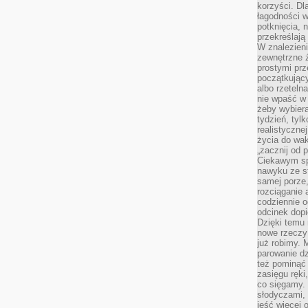
korzyści. Dl
łagodności w
potknięcia, n
przekreślają
W znalezien
zewnętrzne ź
prostymi prz
początkując
albo rzeteln
nie wpaść w 
żeby wybiera
tydzień, tyl
realistyczne
życia do waka
„zacznij od p
Ciekawym sp
nawyku ze st
samej porze
rozciąganie 
codziennie 
odcinek dop
Dzięki temu
nowe rzeczy 
już robimy. 
parowanie d
też pominąć 
zasięgu ręki
co sięgamy. 
słodyczami,
jeść więcej 