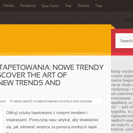
Polska
Redakcja
Tagi
Zielony
Tagi
Spis Treści
SUB
 TAPETOWANIA: NOWE TRENDY
Kiedy myślim
ISCOVER THE ART OF
często pojaw
świcie biegni
 NEW TRENDS AND
nie je słody
medytację i 
od codzienno
motywować, 
ODKRYJ
 2025
MOŻLIWOŚĆ KOMENTOWANIA
ZOSTAŁA WYŁĄCZONA
wpadamy w p
SZTUKĘ
nic” – jeśli 
TAPETOWANIA:
NOWE
tygodniu, t
Odkryj sztukę tapetowania z nowymi trendami i
TRENDY
najskuteczni
I
inspiracjami. Przeczytaj nasz artykuł, aby dowiedzieć
wielkich rew
INSPIRACJE”
(DISCOVER
od małych, 
się, jak odmienić wnętrze za pomocą modnych tapet.
THE
kroków: szkl
ART