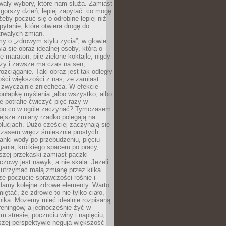
wały wybory, które nam służą. Zamiast
 gorszy dzień, lepiej zapytać: co mogę
 żeby poczuć się o odrobinę lepiej niż
pytanie, które otwiera drogę do
trwałych zmian.
y o „zdrowym stylu życia”, w głowie
ia się obraz idealnej osoby, która o
e maraton, pije zielone koktajle, nigdy
czy i zawsze ma czas na sen,
rozciąganie. Taki obraz jest tak odległy
ści większości z nas, że zamiast
zwyczajnie zniechęca. W efekcie
ułapkę myślenia „albo wszystko, albo
nie potrafię ćwiczyć pięć razy w
o po co w ogóle zaczynać? Tymczasem
ejsze zmiany rzadko polegają na
olucjach. Dużo częściej zaczynają się
czasem wręcz śmiesznie prostych
anki wody po przebudzeniu, pięciu
gania, krótkiego spaceru po pracy,
szej przekąski zamiast paczki
czowy jest nawyk, a nie skala. Jeżeli
 utrzymać małą zmianę przez kilka
ze poczucie sprawczości rośnie i
adamy kolejne zdrowe elementy. Warto
iętać, że zdrowie to nie tylko ciało,
hika. Możemy mieć idealnie rozpisaną
 treningów, a jednocześnie żyć w
 stresie, poczuciu winy i napięciu,
szej perspektywie negują większość