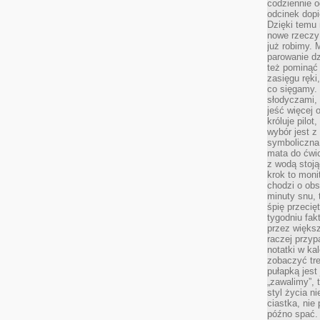
codziennie 
odcinek dop
Dzięki temu
nowe rzeczy 
już robimy. 
parowanie d
też pominąć 
zasięgu ręki
co sięgamy. 
słodyczami,
jeść więcej 
króluje pilot
wybór jest 
symboliczna
mata do ćwic
z wodą stoją
krok to moni
chodzi o obse
minuty snu, 
śpię przecię
tygodniu fak
przez więks
raczej przyp
notatki w ka
zobaczyć tre
pułapką jest
„zawalimy”, 
styl życia n
ciastka, nie
późno spać. 