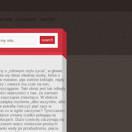
SCRIBE
FACEBOOK
TWITTER
y o „zdrowym stylu życia”, w głowie
ia się obraz idealnej osoby, która o
e maraton, pije zielone koktajle, nigdy
czy i zawsze ma czas na sen,
rozciąganie. Taki obraz jest tak odległy
ści większości z nas, że zamiast
zwyczajnie zniechęca. W efekcie
ułapkę myślenia „albo wszystko, albo
nie potrafię ćwiczyć pięć razy w
o po co w ogóle zaczynać? Tymczasem
ejsze zmiany rzadko polegają na
olucjach. Dużo częściej zaczynają się
czasem wręcz śmiesznie prostych
anki wody po przebudzeniu, pięciu