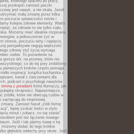
gania, krótkiego spaceru po pracy,
szej przekąski zamiast paczki
czowy jest nawyk, a nie skala. Jeżeli
 utrzymać małą zmianę przez kilka
ze poczucie sprawczości rośnie i
adamy kolejne zdrowe elementy. Warto
iętać, że zdrowie to nie tylko ciało,
hika. Możemy mieć idealnie rozpisaną
 treningów, a jednocześnie żyć w
 stresie, poczuciu winy i napięciu,
szej perspektywie negują większość
atego zdrowy styl życia wymaga
obec siebie. To pozwolenie na
a gorsze dni, na przerwy, które nie
 wszystkiego, co do tej pory zrobiliśmy.
iu pierwszych kroków często pomaga
ródło inspiracji: książka kucharska z
episami, kanał z ćwiczeniami dla
ych, podcast o psychologii nawyków
a
strona z poradami
która tłumaczy, jak
pułapkę skrajności. Najważniejsze,
ć źródła, które nie obiecują cudów w
ko zachęcają do stopniowej,
j zmiany. Zamiast haseł „zrób formę
cji”, lepiej szukać treści w stylu
ięciu minut i zobacz, co się stanie”.
osobem jest też łączenie nowego
arym. Jeśli i tak pijemy kawę o tej
, możemy dodać do tego krótkie
albo głębokie oddechy przy oknie. Jeśli