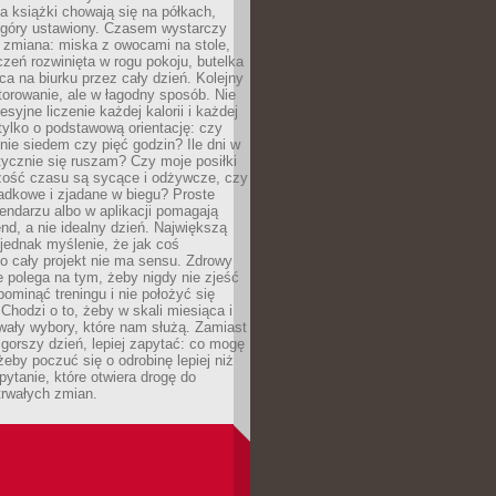
, a książki chowają się na półkach,
z góry ustawiony. Czasem wystarczy
 zmiana: miska z owocami na stole,
zeń rozwinięta w rogu pokoju, butelka
ca na biurku przez cały dzień. Kolejny
torowanie, ale w łagodny sposób. Nie
syjne liczenie każdej kalorii i każdej
tylko o podstawową orientację: czy
tnie siedem czy pięć godzin? Ile dni w
tycznie się ruszam? Czy moje posiłki
zość czasu są sycące i odżywcze, czy
adkowe i zjadane w biegu? Proste
lendarzu albo w aplikacji pomagają
nd, a nie idealny dzień. Największą
 jednak myślenie, że jak coś
to cały projekt nie ma sensu. Zdrowy
ie polega na tym, żeby nigdy nie zjeść
 pominąć treningu i nie położyć się
Chodzi o to, żeby w skali miesiąca i
wały wybory, które nam służą. Zamiast
 gorszy dzień, lepiej zapytać: co mogę
 żeby poczuć się o odrobinę lepiej niż
pytanie, które otwiera drogę do
trwałych zmian.