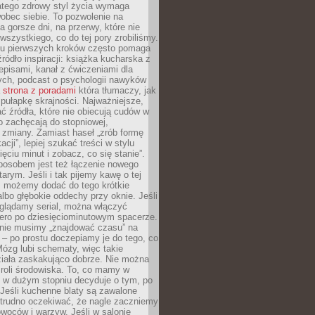
atego zdrowy styl życia wymaga
obec siebie. To pozwolenie na
a gorsze dni, na przerwy, które nie
 wszystkiego, co do tej pory zrobiliśmy.
iu pierwszych kroków często pomaga
ródło inspiracji: książka kucharska z
episami, kanał z ćwiczeniami dla
ych, podcast o psychologii nawyków
a
strona z poradami
która tłumaczy, jak
pułapkę skrajności. Najważniejsze,
ć źródła, które nie obiecują cudów w
ko zachęcają do stopniowej,
j zmiany. Zamiast haseł „zrób formę
cji”, lepiej szukać treści w stylu
ięciu minut i zobacz, co się stanie”.
osobem jest też łączenie nowego
arym. Jeśli i tak pijemy kawę o tej
, możemy dodać do tego krótkie
albo głębokie oddechy przy oknie. Jeśli
oglądamy serial, można włączyć
iero po dziesięciominutowym spacerze.
 nie musimy „znajdować czasu” na
– po prostu doczepiamy je do tego, co
Mózg lubi schematy, więc takie
ziała zaskakująco dobrze. Nie można
roli środowiska. To, co mamy w
, w dużym stopniu decyduje o tym, po
Jeśli kuchenne blaty są zawalone
 trudno oczekiwać, że nagle zaczniemy
owoców i warzyw. Jeśli w salonie