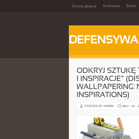
Archiwum
Berlin
Strona główna
DEFENSYWA
ODKRYJ SZTUKĘ
I INSPIRACJE” (D
WALLPAPERING:
INSPIRATIONS)
POSTED BY ADMIN
MAJ - 16 -