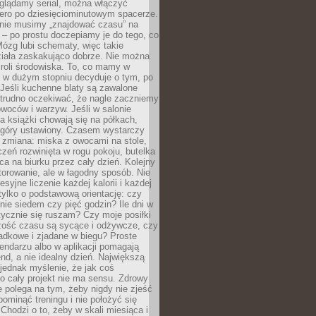
oglądamy serial, można włączyć
iero po dziesięciominutowym spacerze.
 nie musimy „znajdować czasu” na
– po prostu doczepiamy je do tego, co
Mózg lubi schematy, więc takie
ziała zaskakująco dobrze. Nie można
roli środowiska. To, co mamy w
, w dużym stopniu decyduje o tym, po
Jeśli kuchenne blaty są zawalone
 trudno oczekiwać, że nagle zaczniemy
owoców i warzyw. Jeśli w salonie
, a książki chowają się na półkach,
z góry ustawiony. Czasem wystarczy
 zmiana: miska z owocami na stole,
zeń rozwinięta w rogu pokoju, butelka
ca na biurku przez cały dzień. Kolejny
torowanie, ale w łagodny sposób. Nie
syjne liczenie każdej kalorii i każdej
tylko o podstawową orientację: czy
tnie siedem czy pięć godzin? Ile dni w
tycznie się ruszam? Czy moje posiłki
zość czasu są sycące i odżywcze, czy
adkowe i zjadane w biegu? Proste
lendarzu albo w aplikacji pomagają
nd, a nie idealny dzień. Największą
 jednak myślenie, że jak coś
to cały projekt nie ma sensu. Zdrowy
ie polega na tym, żeby nigdy nie zjeść
 pominąć treningu i nie położyć się
Chodzi o to, żeby w skali miesiąca i