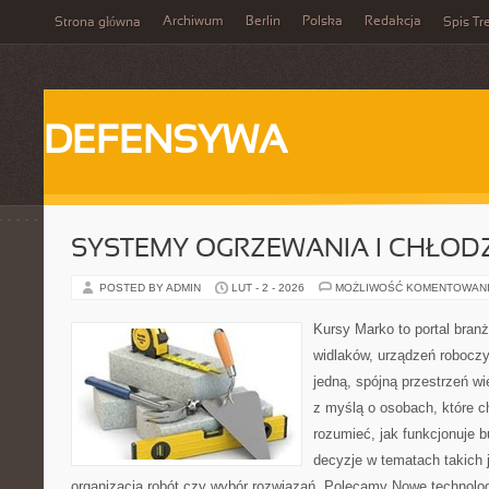
Archiwum
Berlin
Polska
Redakcja
Strona główna
Spis Tr
DEFENSYWA
SYSTEMY OGRZEWANIA I CHŁOD
POSTED BY ADMIN
LUT - 2 - 2026
MOŻLIWOŚĆ KOMENTOWAN
Kursy Marko to portal branż
widlaków, urządzeń roboczy
jedną, spójną przestrzeń w
z myślą o osobach, które c
rozumieć, jak funkcjonuje 
decyzje w tematach takich 
organizacja robót czy wybór rozwiązań. Polecamy Nowe technolog