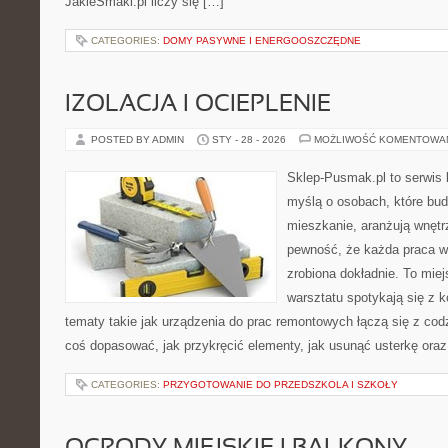
JakieSmaki.pl liczy się […]
CATEGORIES:
DOMY PASYWNE I ENERGOOSZCZĘDNE
IZOLACJA I OCIEPLENIE
POSTED BY ADMIN
STY - 28 - 2026
MOŻLIWOŚĆ KOMENTOWA
Sklep-Pusmak.pl to serwis 
myślą o osobach, które bud
mieszkanie, aranżują wnętr
pewność, że każda praca w
zrobiona dokładnie. To mie
warsztatu spotykają się z 
tematy takie jak urządzenia do prac remontowych łączą się z cod
coś dopasować, jak przykręcić elementy, jak usunąć usterkę oraz
CATEGORIES:
PRZYGOTOWANIE DO PRZEDSZKOLA I SZKOŁY