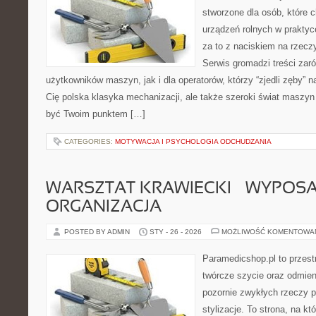
stworzone dla osób, które
urządzeń rolnych w praktyc
za to z naciskiem na rzecz
Serwis gromadzi treści zar
użytkowników maszyn, jak i dla operatorów, którzy “zjedli zęby” na
Cię polska klasyka mechanizacji, ale także szeroki świat maszyn
być Twoim punktem […]
CATEGORIES:
MOTYWACJA I PSYCHOLOGIA ODCHUDZANIA
WARSZTAT KRAWIECKI – WYPOSAŻ
ORGANIZACJA
POSTED BY ADMIN
STY - 26 - 2026
MOŻLIWOŚĆ KOMENTOWA
Paramedicshop.pl to przest
twórcze szycie oraz odmieni
pozornie zwykłych rzeczy p
stylizacje. To strona, na któ