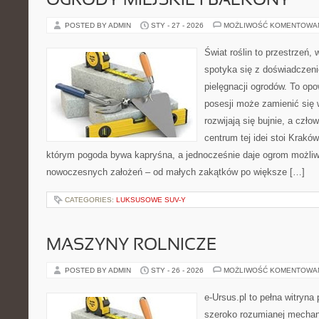
OGRODY MIEJSKIE I BALKONY
POSTED BY ADMIN
STY - 27 - 2026
MOŻLIWOŚĆ KOMENTOWA
Świat roślin to przestrzeń, w
spotyka się z doświadczeni
pielęgnacji ogrodów. To opo
posesji może zamienić się w
rozwijają się bujnie, a czł
centrum tej idei stoi Kraków 
którym pogoda bywa kapryśna, a jednocześnie daje ogrom możliw
nowoczesnych założeń – od małych zakątków po większe […]
CATEGORIES:
LUKSUSOWE SUV-Y
MASZYNY ROLNICZE
POSTED BY ADMIN
STY - 26 - 2026
MOŻLIWOŚĆ KOMENTOWA
e-Ursus.pl to pełna witryna
szeroko rozumianej mechani