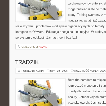
wychowawcy, dyrektorzy, s
mogą znaleźć rzetelne mate
pracy. To blog tworzony z m
nauczanie, wyjaśniać zasa
rozwiązywaniu problemów – od spraw organizacyjnych po tematy
kategorie to Oświata i Edukacja specjalna i inkluzyjna. W praktyce
po systemie edukacji. Zamiast teorii bez […]
CATEGORIES:
NAUKA
TRĄDZIK
POSTED BY ADMIN
STY - 28 - 2026
MOŻLIWOŚĆ KOMENTOWA
Beat the boredom to miejsc
rozproszyć monotonię i zam
chwilę dla siebie. To centru
beauty, kompozycjach arom
paznokciowych. Jeśli szukas