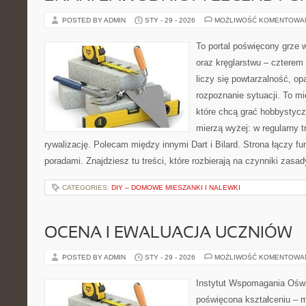
POSTED BY ADMIN
STY - 29 - 2026
MOŻLIWOŚĆ KOMENTOWA
To portal poświęcony grze w
oraz kręglarstwu – czterem 
liczy się powtarzalność, op
rozpoznanie sytuacji. To mi
które chcą grać hobbystyczn
mierzą wyżej: w regularny t
rywalizację. Polecam między innymi Dart i Bilard. Strona łączy 
poradami. Znajdziesz tu treści, które rozbierają na czynniki zasa
CATEGORIES:
DIY – DOMOWE MIESZANKI I NALEWKI
OCENA I EWALUACJA UCZNIÓW
POSTED BY ADMIN
STY - 29 - 2026
MOŻLIWOŚĆ KOMENTOWA
Instytut Wspomagania Oświ
poświęcona kształceniu – m