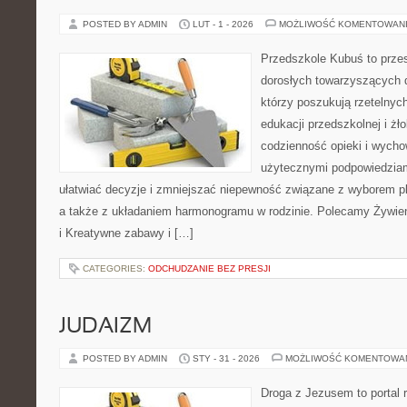
POSTED BY ADMIN
LUT - 1 - 2026
MOŻLIWOŚĆ KOMENTOWAN
Przedszkole Kubuś to prze
dorosłych towarzyszących 
którzy poszukują rzetelnych
edukacji przedszkolnej i żł
codzienność opieki i wycho
użytecznymi podpowiedziami
ułatwiać decyzje i zmniejszać niepewność związane z wyborem pl
a także z układaniem harmonogramu w rodzinie. Polecamy Żywien
i Kreatywne zabawy i […]
CATEGORIES:
ODCHUDZANIE BEZ PRESJI
JUDAIZM
POSTED BY ADMIN
STY - 31 - 2026
MOŻLIWOŚĆ KOMENTOWA
Droga z Jezusem to portal r