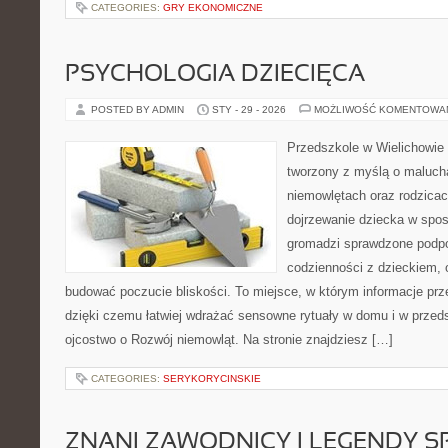
CATEGORIES:
GRY EKONOMICZNE
PSYCHOLOGIA DZIECIĘCA
POSTED BY ADMIN
STY - 29 - 2026
MOŻLIWOŚĆ KOMENTOWA
Przedszkole w Wielichowie 
tworzony z myślą o maluch
niemowlętach oraz rodzicac
dojrzewanie dziecka w spo
gromadzi sprawdzone podp
codzienności z dzieckiem, o
budować poczucie bliskości. To miejsce, w którym informacje prze
dzięki czemu łatwiej wdrażać sensowne rytuały w domu i w przed
ojcostwo o Rozwój niemowląt. Na stronie znajdziesz […]
CATEGORIES:
SERYKORYCINSKIE
ZNANI ZAWODNICY I LEGENDY S