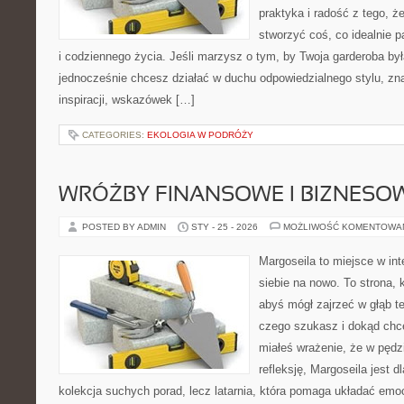
praktyka i radość z tego, 
stworzyć coś, co idealnie p
i codziennego życia. Jeśli marzysz o tym, by Twoja garderoba by
jednocześnie chcesz działać w duchu odpowiedzialnego stylu, zn
inspiracji, wskazówek […]
CATEGORIES:
EKOLOGIA W PODRÓŻY
WRÓŻBY FINANSOWE I BIZNESO
POSTED BY ADMIN
STY - 25 - 2026
MOŻLIWOŚĆ KOMENTOWA
Margoseila to miejsce w in
siebie na nowo. To strona, 
abyś mógł zajrzeć w głąb te
czego szukasz i dokąd chce
miałeś wrażenie, że w pędzi
refleksję, Margoseila jest dl
kolekcja suchych porad, lecz latarnia, która pomaga układać emo