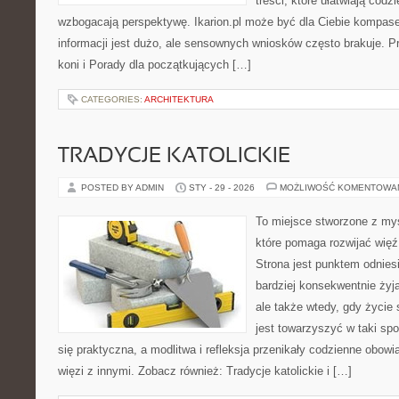
treści, które ułatwiają codz
wzbogacają perspektywę. Ikarion.pl może być dla Ciebie kompas
informacji jest dużo, ale sensownych wniosków często brakuje. P
koni i Porady dla początkujących […]
CATEGORIES:
ARCHITEKTURA
TRADYCJE KATOLICKIE
POSTED BY ADMIN
STY - 29 - 2026
MOŻLIWOŚĆ KOMENTOWA
To miejsce stworzone z my
które pomaga rozwijać więź
Strona jest punktem odniesi
bardziej konsekwentnie żyją
ale także wtedy, gdy życie s
jest towarzyszyć w taki sp
się praktyczna, a modlitwa i refleksja przenikały codzienne obowi
więzi z innymi. Zobacz również: Tradycje katolickie i […]