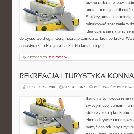
przewodnikiem w powszedni
serca. To miejsce dla osób,
Stwórcy, umacniać relację 
odnajdywać znaczenie w św
idea opiera się na tym, że 
do życia, ale drogą, którą można przemierzać krok po kroku. War
agnostycyzm i Religia a nauka. Na łamach tego […]
CATEGORIES:
TURYSTYKA
REKREACJA I TURYSTYKA KONNA
POSTED BY ADMIN
STY - 30 - 2026
MOŻLIWOŚĆ KOMENTOWA
Ikarion.pl to nowoczesna wi
świeżym spojrzeniem. To m
które wybierają konkretne r
chcą odkrywać nieoczywiste
pomyślana tak, aby użytkow