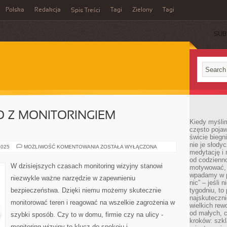
Polska
Redakcja
Tagi
Zielony
Tagi
Spis Treści
SUB
 Z MONITORINGIEM
Kiedy myślim
często pojaw
świcie biegni
nie je słody
BEZPIECZEŃSTWO
2025
MOŻLIWOŚĆ KOMENTOWANIA
ZOSTAŁA WYŁĄCZONA
medytację i 
Z
MONITORINGIEM
od codzienno
WIZYJNYM
W dzisiejszych czasach monitoring wizyjny stanowi
motywować, 
wpadamy w p
niezwykle ważne narzędzie w zapewnieniu
nic” – jeśli 
bezpieczeństwa. Dzięki niemu możemy skutecznie
tygodniu, t
najskuteczni
monitorować teren i reagować na wszelkie zagrożenia w
wielkich rew
od małych, 
szybki sposób. Czy to w domu, firmie czy na ulicy -
kroków: szkl
monitoring wizyjny to klucz do spokoju i