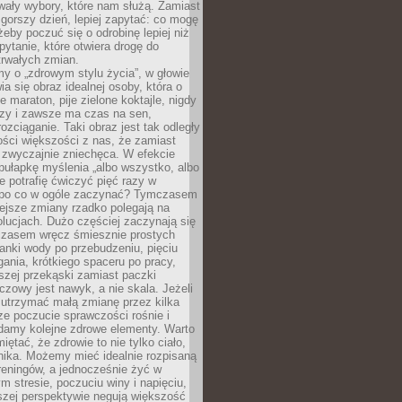
wały wybory, które nam służą. Zamiast
 gorszy dzień, lepiej zapytać: co mogę
 żeby poczuć się o odrobinę lepiej niż
pytanie, które otwiera drogę do
trwałych zmian.
y o „zdrowym stylu życia”, w głowie
ia się obraz idealnej osoby, która o
e maraton, pije zielone koktajle, nigdy
czy i zawsze ma czas na sen,
rozciąganie. Taki obraz jest tak odległy
ści większości z nas, że zamiast
zwyczajnie zniechęca. W efekcie
ułapkę myślenia „albo wszystko, albo
nie potrafię ćwiczyć pięć razy w
o po co w ogóle zaczynać? Tymczasem
ejsze zmiany rzadko polegają na
olucjach. Dużo częściej zaczynają się
czasem wręcz śmiesznie prostych
anki wody po przebudzeniu, pięciu
gania, krótkiego spaceru po pracy,
szej przekąski zamiast paczki
czowy jest nawyk, a nie skala. Jeżeli
 utrzymać małą zmianę przez kilka
ze poczucie sprawczości rośnie i
adamy kolejne zdrowe elementy. Warto
iętać, że zdrowie to nie tylko ciało,
hika. Możemy mieć idealnie rozpisaną
 treningów, a jednocześnie żyć w
 stresie, poczuciu winy i napięciu,
szej perspektywie negują większość