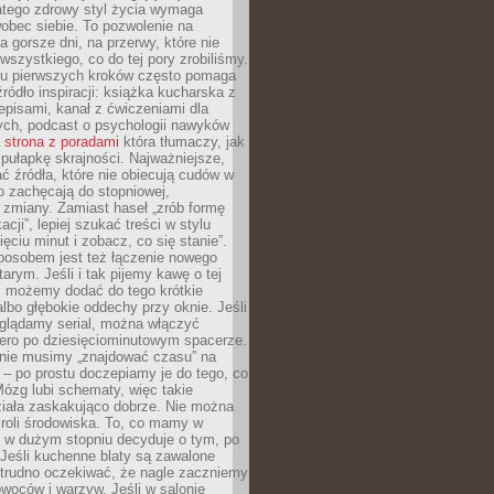
atego zdrowy styl życia wymaga
obec siebie. To pozwolenie na
a gorsze dni, na przerwy, które nie
 wszystkiego, co do tej pory zrobiliśmy.
iu pierwszych kroków często pomaga
ródło inspiracji: książka kucharska z
episami, kanał z ćwiczeniami dla
ych, podcast o psychologii nawyków
a
strona z poradami
która tłumaczy, jak
pułapkę skrajności. Najważniejsze,
ć źródła, które nie obiecują cudów w
ko zachęcają do stopniowej,
j zmiany. Zamiast haseł „zrób formę
cji”, lepiej szukać treści w stylu
ięciu minut i zobacz, co się stanie”.
osobem jest też łączenie nowego
arym. Jeśli i tak pijemy kawę o tej
, możemy dodać do tego krótkie
albo głębokie oddechy przy oknie. Jeśli
oglądamy serial, można włączyć
iero po dziesięciominutowym spacerze.
 nie musimy „znajdować czasu” na
– po prostu doczepiamy je do tego, co
Mózg lubi schematy, więc takie
ziała zaskakująco dobrze. Nie można
roli środowiska. To, co mamy w
, w dużym stopniu decyduje o tym, po
Jeśli kuchenne blaty są zawalone
 trudno oczekiwać, że nagle zaczniemy
owoców i warzyw. Jeśli w salonie