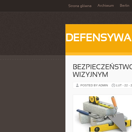
Archiwum
Berlin
Strona główna
DEFENSYWA
BEZPIECZEŃSTWO
WIZYJNYM
POSTED BY ADMIN
LUT - 22 - 