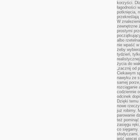
korzyści. Dl
łagodności w
potknięcia, n
przekreślają
W znalezien
zewnętrzne ź
prostymi prz
początkując
albo rzeteln
nie wpaść w 
żeby wybiera
tydzień, tyl
realistyczne
życia do waka
„zacznij od p
Ciekawym sp
nawyku ze st
samej porze
rozciąganie 
codziennie 
odcinek dop
Dzięki temu
nowe rzeczy 
już robimy. 
parowanie d
też pominąć 
zasięgu ręki
co sięgamy. 
słodyczami,
jeść więcej 