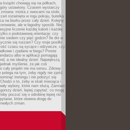
, a książki chowają się na półkach,
z góry ustawiony. Czasem wystarczy
 zmiana: miska z owocami na stole,
zeń rozwinięta w rogu pokoju, butelka
ca na biurku przez cały dzień. Kolejny
torowanie, ale w łagodny sposób. Nie
syjne liczenie każdej kalorii i każdej
tylko o podstawową orientację: czy
tnie siedem czy pięć godzin? Ile dni w
tycznie się ruszam? Czy moje posiłki
zość czasu są sycące i odżywcze, czy
adkowe i zjadane w biegu? Proste
lendarzu albo w aplikacji pomagają
nd, a nie idealny dzień. Największą
 jednak myślenie, że jak coś
to cały projekt nie ma sensu. Zdrowy
ie polega na tym, żeby nigdy nie zjeść
 pominąć treningu i nie położyć się
Chodzi o to, żeby w skali miesiąca i
wały wybory, które nam służą. Zamiast
 gorszy dzień, lepiej zapytać: co mogę
 żeby poczuć się o odrobinę lepiej niż
pytanie, które otwiera drogę do
trwałych zmian.