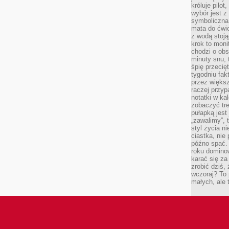
króluje pilot
wybór jest 
symboliczna
mata do ćwic
z wodą stoją
krok to moni
chodzi o obse
minuty snu, 
śpię przecię
tygodniu fak
przez więks
raczej przyp
notatki w ka
zobaczyć tre
pułapką jest
„zawalimy”, 
styl życia n
ciastka, nie
późno spać. 
roku domino
karać się za
zrobić dziś,
wczoraj? To 
małych, ale 