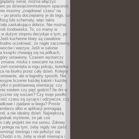
oglądamy serial, można włączyć
iero po dziesięciominutowym spacerze.
 nie musimy „znajdować czasu” na
– po prostu doczepiamy je do tego, co
Mózg lubi schematy, więc takie
ziała zaskakująco dobrze. Nie można
roli środowiska. To, co mamy w
, w dużym stopniu decyduje o tym, po
Jeśli kuchenne blaty są zawalone
 trudno oczekiwać, że nagle zaczniemy
owoców i warzyw. Jeśli w salonie
, a książki chowają się na półkach,
z góry ustawiony. Czasem wystarczy
 zmiana: miska z owocami na stole,
zeń rozwinięta w rogu pokoju, butelka
ca na biurku przez cały dzień. Kolejny
torowanie, ale w łagodny sposób. Nie
syjne liczenie każdej kalorii i każdej
tylko o podstawową orientację: czy
tnie siedem czy pięć godzin? Ile dni w
tycznie się ruszam? Czy moje posiłki
zość czasu są sycące i odżywcze, czy
adkowe i zjadane w biegu? Proste
lendarzu albo w aplikacji pomagają
nd, a nie idealny dzień. Największą
 jednak myślenie, że jak coś
to cały projekt nie ma sensu. Zdrowy
ie polega na tym, żeby nigdy nie zjeść
 pominąć treningu i nie położyć się
Chodzi o to, żeby w skali miesiąca i