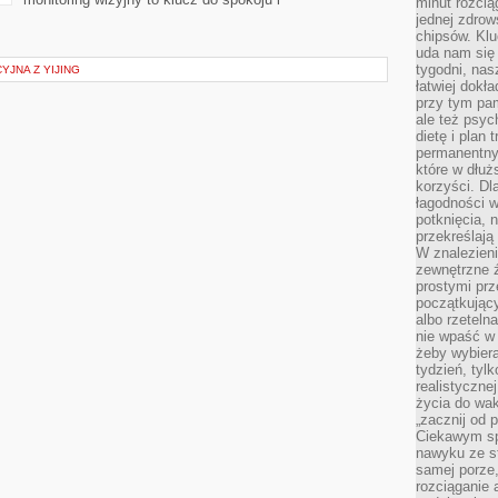
minut rozcią
jednej zdrow
chipsów. Klu
uda nam się
tygodni, nas
JNA Z YIJING
łatwiej dokł
przy tym pam
ale też psyc
dietę i plan
permanentnym
które w dłuż
korzyści. Dl
łagodności w
potknięcia, n
przekreślają
W znalezien
zewnętrzne ź
prostymi prz
początkując
albo rzeteln
nie wpaść w 
żeby wybiera
tydzień, tyl
realistyczne
życia do waka
„zacznij od p
Ciekawym sp
nawyku ze st
samej porze
rozciąganie 