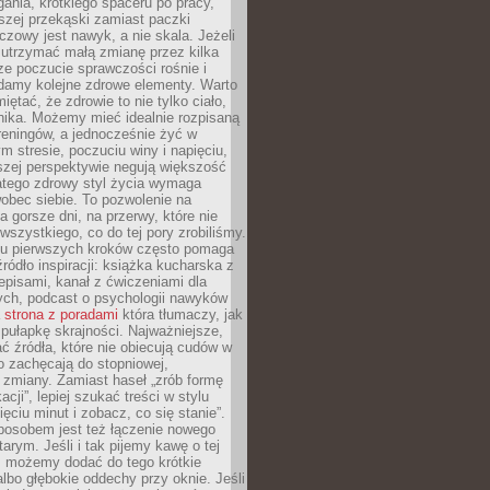
gania, krótkiego spaceru po pracy,
szej przekąski zamiast paczki
czowy jest nawyk, a nie skala. Jeżeli
 utrzymać małą zmianę przez kilka
ze poczucie sprawczości rośnie i
adamy kolejne zdrowe elementy. Warto
iętać, że zdrowie to nie tylko ciało,
hika. Możemy mieć idealnie rozpisaną
 treningów, a jednocześnie żyć w
 stresie, poczuciu winy i napięciu,
szej perspektywie negują większość
atego zdrowy styl życia wymaga
obec siebie. To pozwolenie na
a gorsze dni, na przerwy, które nie
 wszystkiego, co do tej pory zrobiliśmy.
iu pierwszych kroków często pomaga
ródło inspiracji: książka kucharska z
episami, kanał z ćwiczeniami dla
ych, podcast o psychologii nawyków
a
strona z poradami
która tłumaczy, jak
pułapkę skrajności. Najważniejsze,
ć źródła, które nie obiecują cudów w
ko zachęcają do stopniowej,
j zmiany. Zamiast haseł „zrób formę
cji”, lepiej szukać treści w stylu
ięciu minut i zobacz, co się stanie”.
osobem jest też łączenie nowego
arym. Jeśli i tak pijemy kawę o tej
, możemy dodać do tego krótkie
albo głębokie oddechy przy oknie. Jeśli