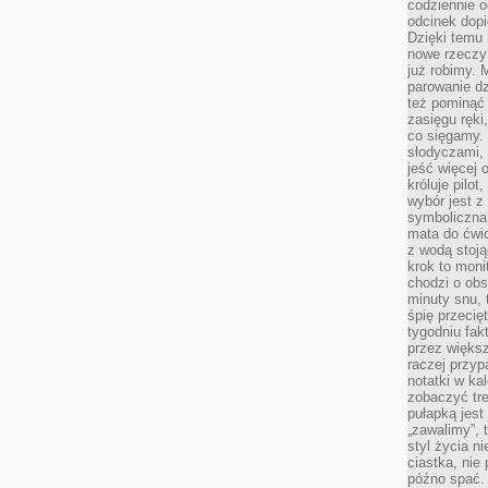
codziennie 
odcinek dop
Dzięki temu
nowe rzeczy 
już robimy. 
parowanie d
też pominąć 
zasięgu ręki
co sięgamy. 
słodyczami,
jeść więcej 
króluje pilot
wybór jest 
symboliczna
mata do ćwic
z wodą stoją
krok to moni
chodzi o obse
minuty snu, 
śpię przecię
tygodniu fak
przez więks
raczej przyp
notatki w ka
zobaczyć tre
pułapką jest
„zawalimy”, 
styl życia n
ciastka, nie
późno spać. 