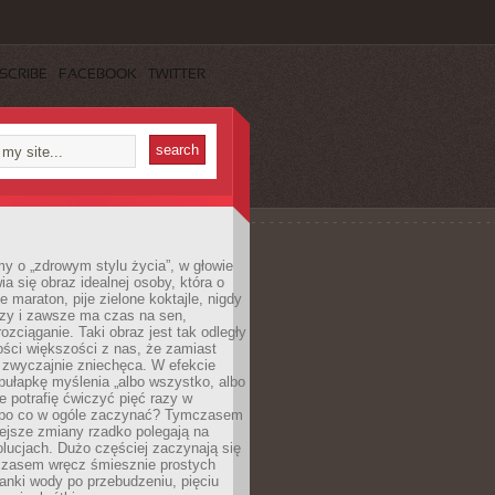
SCRIBE
FACEBOOK
TWITTER
y o „zdrowym stylu życia”, w głowie
ia się obraz idealnej osoby, która o
e maraton, pije zielone koktajle, nigdy
czy i zawsze ma czas na sen,
rozciąganie. Taki obraz jest tak odległy
ści większości z nas, że zamiast
zwyczajnie zniechęca. W efekcie
ułapkę myślenia „albo wszystko, albo
nie potrafię ćwiczyć pięć razy w
o po co w ogóle zaczynać? Tymczasem
ejsze zmiany rzadko polegają na
olucjach. Dużo częściej zaczynają się
czasem wręcz śmiesznie prostych
anki wody po przebudzeniu, pięciu