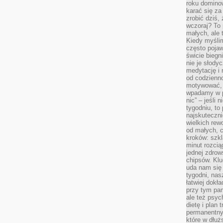
roku domino
karać się za
zrobić dziś,
wczoraj? To 
małych, ale 
Kiedy myślim
często pojaw
świcie biegni
nie je słody
medytację i 
od codzienno
motywować, 
wpadamy w p
nic” – jeśli 
tygodniu, t
najskuteczni
wielkich rew
od małych, 
kroków: szkl
minut rozcią
jednej zdrow
chipsów. Klu
uda nam się
tygodni, nas
łatwiej dokł
przy tym pam
ale też psyc
dietę i plan
permanentnym
które w dłuż