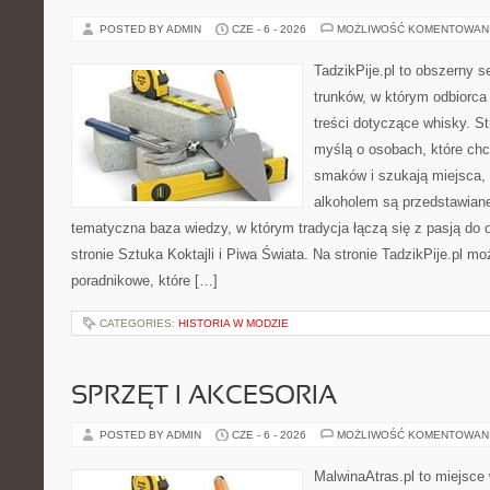
POSTED BY ADMIN
CZE - 6 - 2026
MOŻLIWOŚĆ KOMENTOWAN
TadzikPije.pl to obszerny 
trunków, w którym odbiorca
treści dotyczące whisky. S
myślą o osobach, które ch
smaków i szukają miejsca,
alkoholem są przedstawian
tematyczna baza wiedzy, w którym tradycja łączą się z pasją do
stronie Sztuka Koktajli i Piwa Świata. Na stronie TadzikPije.pl m
poradnikowe, które […]
CATEGORIES:
HISTORIA W MODZIE
SPRZĘT I AKCESORIA
POSTED BY ADMIN
CZE - 6 - 2026
MOŻLIWOŚĆ KOMENTOWAN
MalwinaAtras.pl to miejsce