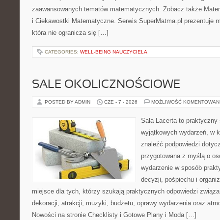
zaawansowanych tematów matematycznych. Zobacz także Mate
i Ciekawostki Matematyczne. Serwis SuperMatma.pl prezentuje m
która nie ogranicza się […]
CATEGORIES:
WELL-BEING NAUCZYCIELA
SALE OKOLICZNOŚCIOWE
POSTED BY ADMIN
CZE - 7 - 2026
MOŻLIWOŚĆ KOMENTOWAN
Sala Lacerta to praktyczny
wyjątkowych wydarzeń, w k
znaleźć podpowiedzi dotycz
przygotowana z myślą o os
wydarzenie w sposób prakt
decyzji, pośpiechu i organ
miejsce dla tych, którzy szukają praktycznych odpowiedzi związ
dekoracji, atrakcji, muzyki, budżetu, oprawy wydarzenia oraz atm
Nowości na stronie Checklisty i Gotowe Plany i Moda […]