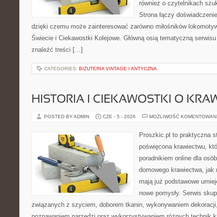
również o czytelnikach szu
Strona łączy doświadczenie
dzięki czemu może zainteresować zarówno miłośników lokomotyw. 
Świecie i Ciekawostki Kolejowe. Główną osią tematyczną serwisu 
znaleźć treści […]
CATEGORIES:
BIŻUTERIA VINTAGE I ANTYCZNA
HISTORIA I CIEKAWOSTKI O KRA
POSTED BY ADMIN
CZE - 5 - 2026
MOŻLIWOŚĆ KOMENTOWAN
Proszkic.pl to praktyczna s
poświęcona krawiectwu, któ
poradnikiem online dla osó
domowego krawiectwa, jak r
mają już podstawowe umiej
nowe pomysły. Serwis skupi
związanych z szyciem, doborem tkanin, wykonywaniem dekoracji,
poznawaniem narzędzi oraz wykorzystywaniem różnych technik kr