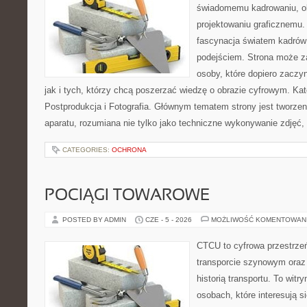
świadomemu kadrowaniu, obr
projektowaniu graficznemu. 
fascynacja światem kadrów
podejściem. Strona może z
osoby, które dopiero zaczyn
jak i tych, którzy chcą poszerzać wiedzę o obrazie cyfrowym. Kat
Postprodukcja i Fotografia. Głównym tematem strony jest tworz
aparatu, rozumiana nie tylko jako techniczne wykonywanie zdjęć,
CATEGORIES:
OCHRONA
POCIĄGI TOWAROWE
POSTED BY ADMIN
CZE - 5 - 2026
MOŻLIWOŚĆ KOMENTOWAN
CTCU to cyfrowa przestrzeń
transporcie szynowym oraz
historią transportu. To wit
osobach, które interesują s