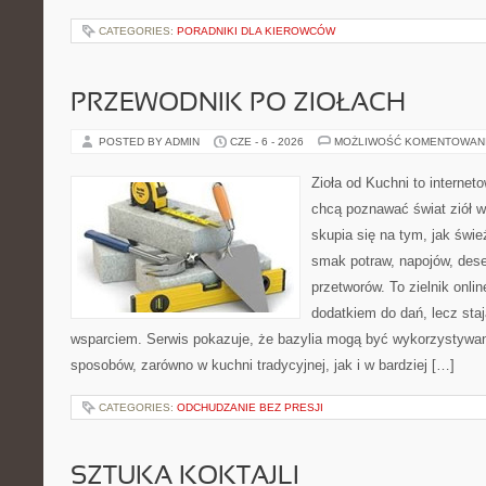
CATEGORIES:
PORADNIKI DLA KIEROWCÓW
PRZEWODNIK PO ZIOŁACH
POSTED BY ADMIN
CZE - 6 - 2026
MOŻLIWOŚĆ KOMENTOWAN
Zioła od Kuchni to internet
chcą poznawać świat ziół 
skupia się na tym, jak świ
smak potraw, napojów, des
przetworów. To zielnik onlin
dodatkiem do dań, lecz sta
wsparciem. Serwis pokazuje, że bazylia mogą być wykorzystywan
sposobów, zarówno w kuchni tradycyjnej, jak i w bardziej […]
CATEGORIES:
ODCHUDZANIE BEZ PRESJI
SZTUKA KOKTAJLI