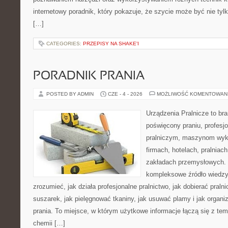
internetowy poradnik, który pokazuje, że szycie może być nie ty
[…]
CATEGORIES:
PRZEPISY NA SHAKE'I
PORADNIK PRANIA
POSTED BY ADMIN
CZE - 4 - 2026
MOŻLIWOŚĆ KOMENTOWAN
Urządzenia Pralnicze to br
poświęcony praniu, profes
pralniczym, maszynom wy
firmach, hotelach, pralniac
zakładach przemysłowych. 
kompleksowe źródło wiedzy 
zrozumieć, jak działa profesjonalne pralnictwo, jak dobierać pralni
suszarek, jak pielęgnować tkaniny, jak usuwać plamy i jak organ
prania. To miejsce, w którym użytkowe informacje łączą się z tema
chemii […]