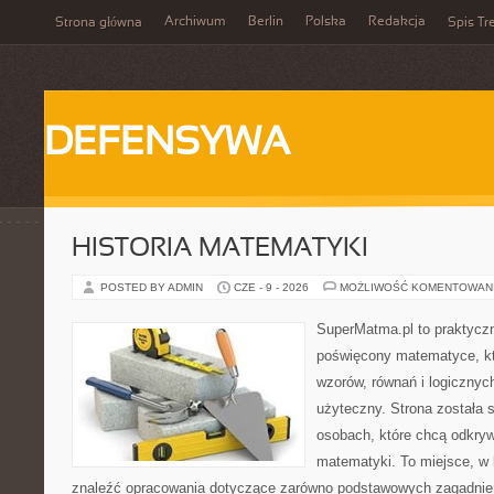
Archiwum
Berlin
Polska
Redakcja
Strona główna
Spis Tr
DEFENSYWA
HISTORIA MATEMATYKI
POSTED BY ADMIN
CZE - 9 - 2026
MOŻLIWOŚĆ KOMENTOWAN
SuperMatma.pl to praktyczn
poświęcony matematyce, któ
wzorów, równań i logicznyc
użyteczny. Strona została 
osobach, które chcą odkry
matematyki. To miejsce, w
znaleźć opracowania dotyczące zarówno podstawowych zagadnień,